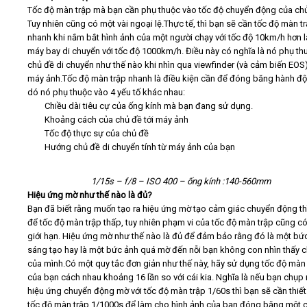
Tốc độ màn trập mà bạn cần phụ thuộc vào tốc độ chuyển động của chủ
Tuy nhiên cũng có một vài ngoại lệ.
Thực tế, thì bạn sẽ cần tốc độ màn t
nhanh khi nắm bắt hình ảnh của một người chạy với tốc độ 10km/h hơn 
máy bay di chuyển với tốc độ 1000km/h. Điều này có nghĩa là nó phụ th
chủ đề di chuyển như thế nào khi nhìn qua viewfinder (và cảm biến EOS
máy ảnh.
Tốc độ màn trập nhanh là điều kiện cần để đóng băng hành đ
dó nó phụ thuộc vào 4 yếu tố khác nhau:
Chiều dài tiêu cự của ống kính mà bạn đang sử dụng.
Khoảng cách của chủ đề tới máy ảnh
Tốc độ thực sự của chủ đề
Hướng chủ đề di chuyển tính từ máy ảnh của bạn
1/15s – f/8 – ISO 400 – ống kính :140-560mm
Hiệu ứng mờ như thế nào là đủ?
Bạn đã biết rằng muốn tạo ra hiệu ứng mờ tạo cảm giác chuyển động th
để tốc độ màn trập thấp, tuy nhiên phạm vi của tốc độ màn trập cũng c
giới hạn. Hiệu ứng mờ như thế nào là đủ để đảm bảo rằng đó là một bứ
sáng tạo hay là một bức ảnh quá mờ đến nỗi bạn không con nhìn thấy 
của mình.
Có một quy tắc đơn giản như thế này, hãy sử dụng tốc độ màn
của bạn cách nhau khoảng 16 lần so với cái kia. Nghĩa là nếu bạn chụp
hiệu ứng chuyển động mờ với tốc độ màn trập 1/60s thì bạn sẽ cần thiết
tốc độ màn trập 1/1000s để làm cho hình ảnh của bạn đóng băng một 