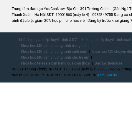
Trung tâm đào tạo YouCanNow: Địa Chỉ: 391 Trường Chinh - (Gần Ngã T
Thanh Xuân - Hà Nội SĐT: 19001860 (máy lẻ 4) - 0985349755 Đang có 
trình đặc biệt giảm 20% học phí cho học viên đăng ký trước khai giảng 7
Khóa học giao tiếp thuyết trình 3-5-7
Khóa giao tiếp thuyết trình cuối
Khóa học MC dẫn chương trình trong tuần
Khóa học MC dẫn chương trình cuối tuần
Khóa học MC chuyên dẫn
Khóa học MC dẫn chương trình cho trẻ em
Khóa học telesale bán hàng qua điện thoại
Đào tạo In-house
ĐC:391 Trường Chinh/HN - SĐT: 19001860 (máy lẻ 4) - 0985349755. Trung
trực thuộc CÔNG TY TNHH YÊU CONTENT NETWORK.
Xem Bản đồ