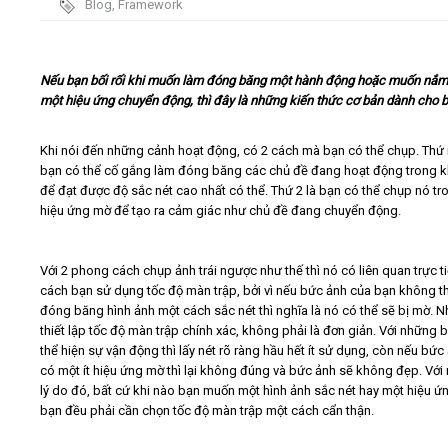
Blog
,
Framework
Video
Nếu bạn bối rối khi muốn làm đóng băng một hành động hoặc muốn nắm
Kiến thức
một hiệu ứng chuyển động, thì đây là những kiến thức cơ bản dành cho b
Liên hệ - Đăng ký
Khi nói đến những cảnh hoạt động, có 2 cách mà bạn có thể chụp. Thứ 
bạn có thể cố gắng làm đóng băng các chủ đề đang hoạt động trong 
để đạt được độ sắc nét cao nhất có thể. Thứ 2 là bạn có thể chụp nó tr
hiệu ứng mờ để tạo ra cảm giác như chủ đề đang chuyển động.
Tìm kiếm
Với 2 phong cách chụp ảnh trái ngược như thế thì nó có liên quan trực t
cách bạn sử dụng tốc độ màn trập, bởi vì nếu bức ảnh của bạn không t
đóng băng hình ảnh một cách sắc nét thì nghĩa là nó có thể sẽ bị mờ. 
thiết lập tốc độ màn trập chính xác, không phải là đơn giản. Với những 
thể hiện sự vận động thì lấy nét rõ ràng hầu hết ít sử dụng, còn nếu bức
có một ít hiệu ứng mờ thì lại không đúng và bức ảnh sẽ không đẹp. Với
lý do đó, bất cứ khi nào bạn muốn một hình ảnh sắc nét hay một hiệu ứ
bạn đều phải cần chọn tốc độ màn trập một cách cẩn thận.