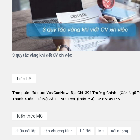
3 quy tắc vàng khi viết CV xin việc
Liên hệ
Trung tâm đào tạo YouCanNow: Địa Chỉ: 391 Trường Chinh - (Gần Ngã T
Thanh Xuân - Hà Nội SĐT: 19001860 (máy lẻ 4) - 0985349755
Kiến thức MC
chữa nói lắp
dẫn chương trình
Hà Nội
Mc
nói ngọng