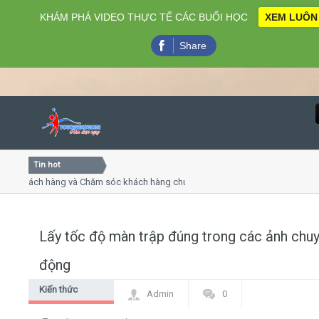
KHÁM PHÁ VIDEO THỰC TẾ CÁC BUỔI HỌC
XEM LUÔN
Share
Tin hot
Close
khách hàng và Chăm sóc khách hàng chuyên nghiệp
Khóa họ
- thuyết trình online
Khóa học
iều thứ 4, 7
Khóa học
Lấy tốc độ màn trập đúng trong các ảnh chu
Home
động
Giới thiệu
Kiến thức
Admin
0
chung
Lịch khai giảng