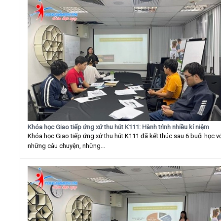
Khóa học Giao tiếp ứng xử thu hút K111: Hành trình nhiều kỉ niệm
Khóa học Giao tiếp ứng xử thu hút K111 đã kết thúc sau 6 buổi học v
những câu chuyện, những...