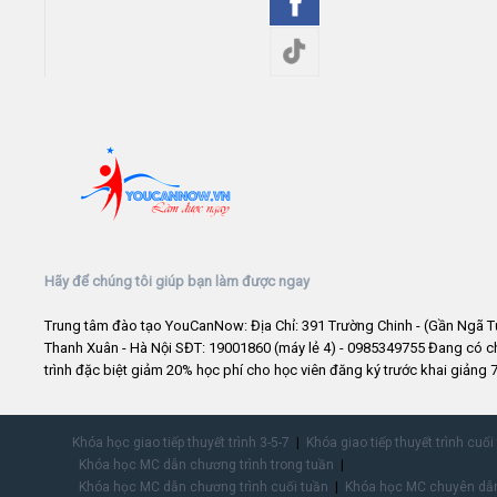
Hãy để chúng tôi giúp bạn làm được ngay
Trung tâm đào tạo YouCanNow: Địa Chỉ: 391 Trường Chinh - (Gần Ngã T
Thanh Xuân - Hà Nội SĐT: 19001860 (máy lẻ 4) - 0985349755 Đang có 
trình đặc biệt giảm 20% học phí cho học viên đăng ký trước khai giảng 7
Khóa học giao tiếp thuyết trình 3-5-7
Khóa giao tiếp thuyết trình cuối
Khóa học MC dẫn chương trình trong tuần
Khóa học MC dẫn chương trình cuối tuần
Khóa học MC chuyên dẫn