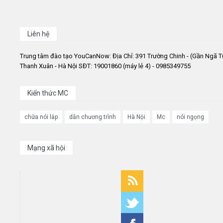
Liên hệ
Trung tâm đào tạo YouCanNow: Địa Chỉ: 391 Trường Chinh - (Gần Ngã T
Thanh Xuân - Hà Nội SĐT: 19001860 (máy lẻ 4) - 0985349755
Kiến thức MC
chữa nói lắp
dẫn chương trình
Hà Nội
Mc
nói ngọng
Mạng xã hội