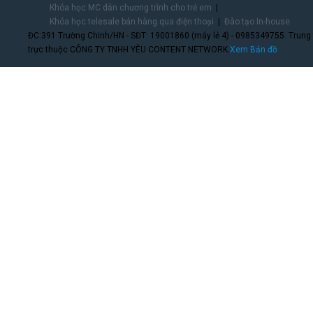
Khóa học MC dẫn chương trình cho trẻ em
Khóa học telesale bán hàng qua điện thoại
Đào tạo In-house
ĐC:391 Trường Chinh/HN - SĐT: 19001860 (máy lẻ 4) - 0985349755. Trung
trực thuộc CÔNG TY TNHH YÊU CONTENT NETWORK.
Xem Bản đồ