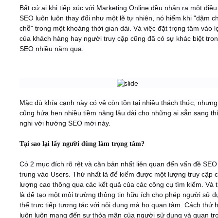
Bất cứ ai khi tiếp xúc với Marketing Online đều nhận ra một điều
SEO luôn luôn thay đổi như một lẽ tự nhiên, nó hiếm khi "dậm ch
Video
chỗ" trong một khoảng thời gian dài. Và việc đặt trọng tâm vào lợ
của khách hàng hay người truy cập cũng đã có sự khác biệt tro
Kiến thức
SEO nhiều năm qua.
Liên hệ - Đăng ký
​
Mặc dù khía cạnh này có vẻ còn tồn tại nhiều thách thức, nhưng
cũng hứa hẹn nhiều tiềm năng lâu dài cho những ai sẵn sang th
nghi với hướng SEO mới này.
Tìm kiếm
Tại sao lại lấy người dùng làm trọng tâm?
Có 2 mục đích rõ rệt và căn bản nhất liên quan đến vấn đề SEO
trung vào Users. Thứ nhất là để kiếm được một lượng truy cập 
lượng cao thông qua các kết quả của các công cụ tìm kiếm. Và t
là để tạo một môi trường thông tin hữu ích cho phép người sử d
thể trực tiếp tương tác với nội dung mà họ quan tâm. Cách thứ h
luôn luôn mang đến sự thỏa mãn của người sử dụng và quan tr