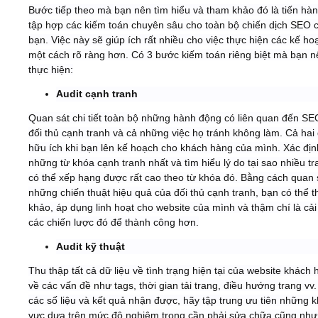
Bước tiếp theo mà bạn nên tìm hiểu và tham khảo đó là tiến hà
tập hợp các kiếm toán chuyên sâu cho toàn bộ chiến dịch SEO 
bạn. Việc này sẽ giúp ích rất nhiều cho việc thực hiện các kế ho
một cách rõ ràng hơn. Có 3 bước kiếm toán riêng biệt mà bạn n
thực hiện:
Audit cạnh tranh
Quan sát chi tiết toàn bộ những hành động có liên quan đến SE
đối thủ cạnh tranh và cả những việc họ tránh không làm. Cả hai
hữu ích khi bạn lên kế hoạch cho khách hàng của mình. Xác địn
những từ khóa cạnh tranh nhất và tìm hiểu lý do tại sao nhiều tra
có thể xếp hạng được rất cao theo từ khóa đó. Bằng cách quan 
những chiến thuật hiệu quả của đối thủ cạnh tranh, bạn có thể 
khảo, áp dụng linh hoạt cho website của mình và thậm chí là cải
các chiến lược đó để thành công hơn.
Audit kỹ thuật
Thu thập tất cả dữ liệu về tình trạng hiện tại của website khách
về các vấn đề như tags, thời gian tải trang, điều hướng trang vv
các số liệu và kết quả nhận được, hãy tập trung ưu tiên những 
vực dựa trên mức độ nghiêm trọng cần phải sửa chữa cũng nh