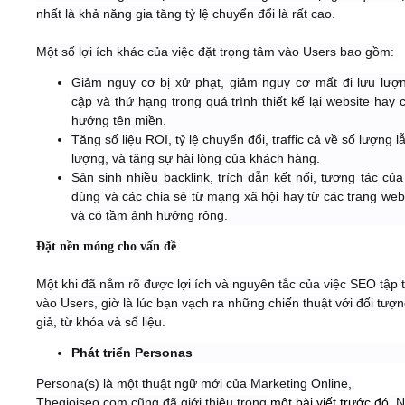
nhất là khả năng gia tăng tỷ lệ chuyển đổi là rất cao.
Một số lợi ích khác của việc đặt trọng tâm vào Users bao gồm:
Giảm nguy cơ bị xử phạt, giảm nguy cơ mất đi lưu lượn
cập và thứ hạng trong quá trình thiết kế lại website hay
hướng tên miền.
Tăng số liệu ROI, tỷ lệ chuyển đổi, traffic cả về số lượng l
lượng, và tăng sự hài lòng của khách hàng.
Sản sinh nhiều backlink, trích dẫn kết nối, tương tác củ
dùng và các chia sẻ từ mạng xã hội hay từ các trang web
và có tầm ảnh hưởng rộng.
Đặt nền móng cho vấn đề
Một khi đã nắm rõ được lợi ích và nguyên tắc của việc SEO tập 
vào Users, giờ là lúc bạn vạch ra những chiến thuật với đối tượ
giả, từ khóa và số liệu.
Phát triển Personas
Persona(s) là một thuật ngữ mới của Marketing Online,
Thegioiseo.com cũng đã giới thiệu trong
một bài viết trước đó
. 