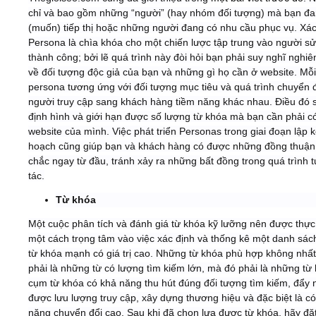
chỉ và bao gồm những “người” (hay nhóm đối tượng) mà bạn đ
(muốn) tiếp thị hoặc những người đang có nhu cầu phục vụ. Xác
Persona là chìa khóa cho một chiến lược tập trung vào người s
thành công; bởi lẽ quá trình này đòi hỏi bạn phải suy nghĩ nghiê
về đối tượng độc giả của bạn và những gì họ cần ở website. Mỗ
persona tương ứng với đối tượng mục tiêu và quá trình chuyển đ
người truy cập sang khách hàng tiềm năng khác nhau. Điều đó 
định hình và giới hạn được số lượng từ khóa mà bạn cần phải c
website của mình. Việc phát triển Personas trong giai đoạn lập 
hoạch cũng giúp bạn và khách hàng có được những đồng thuận
chắc ngay từ đầu, tránh xảy ra những bất đồng trong quá trình 
tác.
Từ khóa
Một cuộc phân tích và đánh giá từ khóa kỹ lưỡng nên được thực
một cách trọng tâm vào việc xác định và thống kê một danh sác
từ khóa mạnh có giá trị cao. Những từ khóa phù hợp không nhất 
phải là những từ có lượng tìm kiếm lớn, mà đó phải là những từ
cụm từ khóa có khả năng thu hút đúng đối tượng tìm kiếm, đẩy
được lưu lượng truy cập, xây dựng thương hiệu và đặc biệt là c
năng chuyển đổi cao. Sau khi đã chọn lựa được từ khóa, hãy đặ