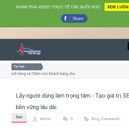
KHÁM PHÁ VIDEO THỰC TẾ CÁC BUỔI HỌC
XEM LUÔN
Share
Tin hot
Close
hách hàng và Chăm sóc khách hàng chuyên nghiệp
Khóa học
 thuyết trình online
Khóa học 
ều thứ 4, 7
Khóa học 
Lấy người dùng làm trọng tâm - Tạo giá trị S
Home
bền vững lâu dài
Giới thiệu
Seo
Admin
0
Blog
,
Framework
Lịch khai giảng