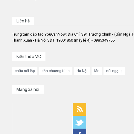
Liên hệ
Trung tâm đào tạo YouCanNow: Địa Chỉ: 391 Trường Chinh - (Gần Ngã T
Thanh Xuân - Hà Nội SĐT: 19001860 (máy lẻ 4) - 0985349755
Kiến thức MC
chữa nói lắp
dẫn chương trình
Hà Nội
Mc
nói ngọng
Mạng xã hội