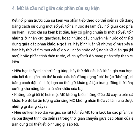
4. MC là cầu nối giữa các phần của sự kiện
Kết nối phần trước của sự kiện với phần tiếp theo có thể diễn ra dễ dàn
bằng cách sử dụng một số yếu tố hài hước để làm cầu nối giữa các phầ
sư kiện. Trước khi sự kiện bắt đầu, hãy cố gắng chuẩn bị một số yếu tố 
những lời nhận xét, giai thoại, hoặc những câu chuyện hài hước có thể 
dụng giữa các phân khúc. Ngoài ra, hãy bình luận về những gì vừa xảy r
bạn hãy thử và tìm một cái gì đó vui nhộn hoặc có ý nghĩa về diễn giả (
mời) hoặc phần trình diễn trước, và chuyển từ đó sang phần tiếp theo c
kiện.
• Nếu bạn thấy mình hơi lúng túng, hãy thử đặt câu hỏi khán giả của bạn
câu hỏi đơn giản, có thể là các câu hỏi đóng dạng "có" hoặc "không", 
bằng cách đặt câu hỏi, bạn có thể giữ khán giả tập trung, đồng thời tăn
cường khả năng làm chủ sân khấu của bạn.
• Không có gì tồi tệ hơn một MC không biết những điều đã xảy ra trên s
khấu. Nó để lại ấn tượng xấu rằng MC không nhận thức và làm chủ đượ
những gì đang xảy ra.
• Nếu sự kiện kéo dài vài giờ, sẽ rất tốt nếu MC tóm lược lại các phần trì
và bài thuyết trình đã diễn ra trong thời gian chuyển giữa các phần của s
Bạn cũng có thể tiết lộ những gì sắp tới.