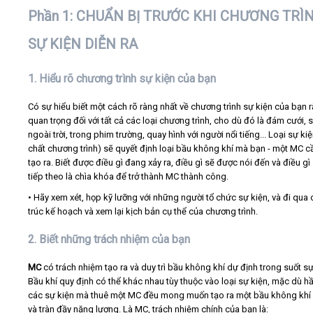
Phần 1: CHUẨN BỊ TRƯỚC KHI CHƯƠNG TRÌN
SỰ KIỆN DIỄN RA
1. Hiểu rõ chương trình sự kiện của bạn
Có sự hiểu biết một cách rõ ràng nhất về chương trình sự kiện của bạn r
quan trọng đối với tất cả các loại chương trình, cho dù đó là đám cưới, 
ngoài trời, trong phim trường, quay hình với người nổi tiếng... Loại sự kiệ
chất chương trình) sẽ quyết định loại bầu không khí mà bạn - một MC c
tạo ra. Biết được điều gì đang xảy ra, điều gì sẽ được nói đến và điều gì
tiếp theo là chìa khóa để trở thành MC thành công.
• Hãy xem xét, họp kỹ lưỡng với những người tổ chức sự kiện, và đi qua 
trúc kế hoạch và xem lại kịch bản cụ thể của chương trình.
2. Biết những trách nhiệm của bạn
MC
có trách nhiệm tạo ra và duy trì bầu không khí dự định trong suốt sự
Bầu khí quy định có thể khác nhau tùy thuộc vào loại sự kiện, mặc dù h
các sự kiện mà thuê một MC đều mong muốn tạo ra một bầu không khí 
và tràn đầy năng lượng. Là MC, trách nhiệm chính của bạn là: