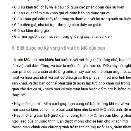
• Giữ sự kiện trôi chảy và là cầu nối giữa các phân đoạn của sự kiện
• Giữ sự quan tâm của khán giả và đảm bảo họ đang vui vẻ
• Giúp khán giả cảm thấy tôn trọng và tham gia với họ trong suốt sự kiệ
• Giúp diễn giả, nhà tài trợ... thực sự cảm thấy có giá trị
• Giữ sự kiện đúng giờ
• Giữ mọi người cập nhật về những gì đang xảy ra tại sự kiện
3. Biết được sự kỳ vọng về vai trò MC của bạn
Là một
MC
- có một khiếu hài hước tuyệt vời là lợi thế không nhỏ, bạn có
làm việc với đám đông, và bạn là một diễn giả thực sự. Điều này có nghĩ
bạn phải có sự chuẩn bị để ứng biến, vì vậy bạn có thể phản ứng một cá
hoạt và hiệu quả nhất với bất cứ điều gì có thể phát sinh, với mọi tình h
sân khấu. Ví dụ: bạn có thể phải giải trí ngay lập tức cho khán giả trong 
gian chờ đợi ca sĩ, khách mời kế tiếp xuất hiện hoặc để micrô bị hỏng 
thay thế.
• Hãy nhớ nụ cười - Mỉm cười giúp bạn củng cố bầu không khí vui vẻ và 
mái của sự kiện, và làm cho bạn xuất hiện như là một MC nhiệt tình, dễ 
• Hãy nhớ rằng bạn là Người dẫn chương trình - MC, nên bạn không phải
ngôi sao của chương trình. Bạn được mong chờ sẽ làm cho khách mời, c
thông điệp chính của chương trình trở thành những ngôi sao, điểm nhấ