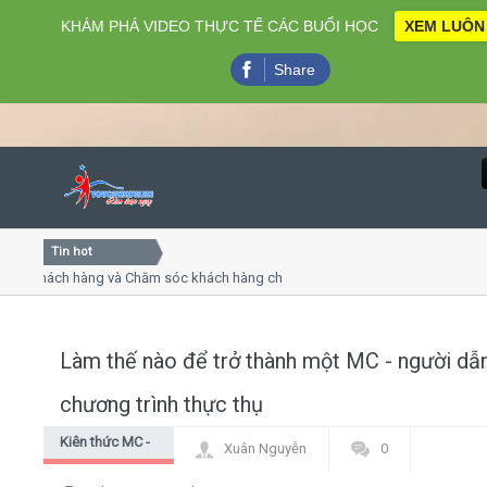
KHÁM PHÁ VIDEO THỰC TẾ CÁC BUỔI HỌC
XEM LUÔN
Share
Tin hot
Close
ách hàng và Chăm sóc khách hàng chuyên nghiệp
Khóa học k
thuyết trình online
Khóa học "N
u thứ 4, 7
Khóa học l
Làm thế nào để trở thành một MC - người dẫ
Home
chương trình thực thụ
Giới thiệu
Kiên thức MC -
Xuân Nguyễn
0
dẫn chương
Lịch khai giảng