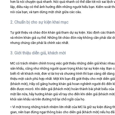
hơn là nói chuyện quá nhanh. Nói quá nhanh có thể dẫn tới nói sai lệch 
lắp, điều này có thể ảnh hưởng đến những người hiểu bạn. Kiểm soát th
nói của bạn, và tạm dừng một chút giữa các câu.
2. Chuẩn bị cho sự kiện khai mạc
Tự giới thiệu và chào đón khán giả tham dự sự kiện. Xác định các thàn
và nhóm khán giả cụ thể. Những lời chào đón này không cần phải dài d
nhưng chúng cần phải là chính xác nhất.
3. Giới thiệu diễn giả, khách mời
MC có trách nhiệm chính trong việc giới thiệu những diễn giả khác nhau
sân khấu, cũng như những người quan trọng khác tại sự kiện này. Bạn 
biết rõ về khách mời, đơn vị tài trợ và chương trình thì bạn càng dễ dàng 
thiệu một cách phù hợp nhất. Một khi bạn đã giới thiệu cho một diễn giả
(khách mời), Hãy cố gắng hướng khán giả hoan nghênh người đó đến k
đến được micrô. Khi diễn giả (khách mời) hoàn thành bài phát biểu của
một lần nữa, hãy hướng khán giả vỗ tay cho đến khi diễn giả (khách mời)
khỏi sân khấu và trên đường trở lại chỗ ngồi của họ.
• Vì một trong những trách nhiệm lớn nhất của MC là giữ sự kiện đúng th
gian, nên bạn đừng ngại thông báo cho diễn giả (khách mời) nếu họ đã