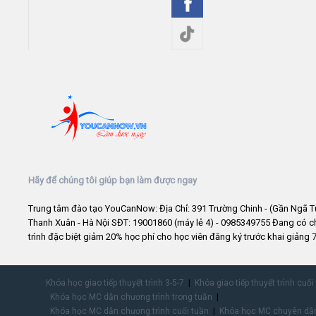
Hãy để chúng tôi giúp bạn làm được ngay
Trung tâm đào tạo YouCanNow: Địa Chỉ: 391 Trường Chinh - (Gần Ngã T
Thanh Xuân - Hà Nội SĐT: 19001860 (máy lẻ 4) - 0985349755 Đang có 
trình đặc biệt giảm 20% học phí cho học viên đăng ký trước khai giảng 7
Khóa học giao tiếp thuyết trình 3-5-7
Khóa giao tiếp thuyết trình cuối
Khóa học MC dẫn chương trình trong tuần
Khóa học MC dẫn chương trình cuối tuần
Khóa học MC chuyên dẫn