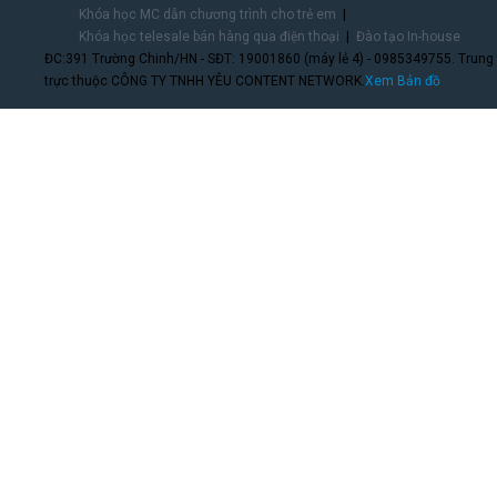
Khóa học MC dẫn chương trình cho trẻ em
Khóa học telesale bán hàng qua điện thoại
Đào tạo In-house
ĐC:391 Trường Chinh/HN - SĐT: 19001860 (máy lẻ 4) - 0985349755. Trung
trực thuộc CÔNG TY TNHH YÊU CONTENT NETWORK.
Xem Bản đồ