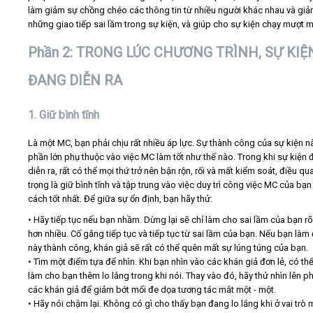
làm giảm sự chồng chéo các thông tin từ nhiều người khác nhau và gi
những giao tiếp sai lầm trong sự kiện, và giúp cho sự kiện chạy mượt 
Phần 2: TRONG LÚC CHƯƠNG TRÌNH, SỰ KIỆ
ĐANG DIỄN RA
1. Giữ bình tĩnh
Là một MC, bạn phải chịu rất nhiều áp lực. Sự thành công của sự kiện n
phần lớn phụ thuộc vào việc MC làm tốt như thế nào. Trong khi sự kiện
diễn ra, rất có thể mọi thứ trở nên bận rộn, rối và mất kiểm soát, điều qu
trọng là giữ bình tĩnh và tập trung vào việc duy trì công việc MC của bạ
cách tốt nhất. Để giữa sự ổn định, bạn hãy thử:
• Hãy tiếp tục nếu bạn nhầm. Dừng lại sẽ chỉ làm cho sai lầm của bạn r
hơn nhiều. Cố gắng tiếp tục và tiếp tục từ sai lầm của bạn. Nếu bạn làm
này thành công, khán giả sẽ rất có thể quên mất sự lúng túng của bạn.
• Tìm một điểm tựa để nhìn. Khi bạn nhìn vào các khán giả đơn lẻ, có th
làm cho bạn thêm lo lắng trong khi nói. Thay vào đó, hãy thử nhìn lên p
các khán giả để giảm bớt mối đe dọa tương tác mắt một - một.
• Hãy nói chậm lại. Không có gì cho thấy bạn đang lo lắng khi ở vai trò