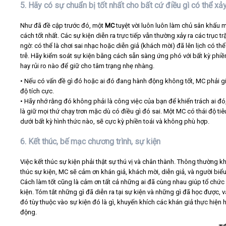
5. Hãy có sự chuẩn bị tốt nhất cho bất cứ điều gì có thể xảy
Như đã đề cập trước đó, một
MC
tuyệt vời luôn luôn làm chủ sân khấu 
cách tốt nhất. Các sự kiện diễn ra trực tiếp vẫn thường xảy ra các trục tr
ngờ: có thể là chơi sai nhạc hoặc diễn giả (khách mời) đã lên lịch có th
trễ. Hãy kiểm soát sự kiện bằng cách sẵn sàng ứng phó với bất kỳ phiề
hay rủi ro nào để giữ cho tâm trạng nhẹ nhàng.
• Nếu có vấn đề gì đó hoặc ai đó đang hành động không tốt, MC phải gi
độ tích cực.
• Hãy nhớ rằng đó không phải là công việc của bạn để khiển trách ai đó
là giữ mọi thứ chạy trơn mặc dù có điều gì đó sai. Một MC có thái độ ti
dưới bất kỳ hình thức nào, sẽ cực kỳ phiền toái và không phù hợp.
6. Kết thúc, bế mạc chương trình, sự kiện
Việc kết thúc sự kiện phải thật sự thú vị và chân thành. Thông thường kh
thúc sự kiện, MC sẽ cảm ơn khán giả, khách mời, diễn giả, và người biểu
Cách làm tốt cũng là cảm ơn tất cả những ai đã cùng nhau giúp tổ chức
kiện. Tóm tắt những gì đã diễn ra tại sự kiện và những gì đã học được, 
đó tùy thuộc vào sự kiện đó là gì, khuyến khích các khán giả thực hiện 
động.