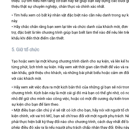
thiệu. Sự tìm hiểu nền tảng cơ bản này sẽ giúp bạn xây dựng các buổi gi
thiệu thật sự chuyên nghiệp, chân thực và chính xác nhất.
• Tìm hiểu xem có bất kỳ nhân vật đặc biệt nào cần nêu danh trong sự k
này.
• Hãy chắc chắn rằng bạn xem lại tên và chức danh của khách mời, đơn v
trợ, đặc biệt là tên chương trình giúp bạn biết làm thế nào để nêu lên tr
khấu khi đến thời điểm cần thiết.
5. Giữ tổ chức
Tạo hoặc xem lại một khung chương trình dành cho sự kiện, và lên kế h
từng phút, lịch trình sự kiện. Hãy xem xét thời gian cần thiết để vào và ra
sân khấu, giới thiệu cho khách, và những bài phát biểu hoặc cảm ơn đối
với các khách mời.
• Hãy xem xét việc đưa ra một kịch bản thô của những gì bạn sẽ nói tro
chương trình. Kịch bản này là một cái gì đó mà bạn có thể ghi nhớ, có n
nhỏ để giữ cho mình vào công việc, hoặc có một đề cương dự kiến tron
sự kiện cho bạn để làm theo.
• Một điều bạn cần chú ý vì sẽ rất có ích cho bạn, hãy nói với người tổ c
kiện chính, với vai trò MC, bạn sẽ chỉ trao đổi với một người phụ trách. 
phải thực hiện bất kỳ thay đổi nào cho chương trình, cách duy nhất để 
phép điều đó xảy ra là nếu người phụ trách chấp nhận thay đổi. Điều nà