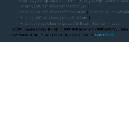
Khóa học giao tiếp thuyết trình 3-5-7
Khóa giao tiếp thuyết trình cuối
Khóa học MC dẫn chương trình trong tuần
Khóa học MC dẫn chương trình cuối tuần
Khóa học MC chuyên dẫn
Khóa học MC dẫn chương trình cho trẻ em
Khóa học telesale bán hàng qua điện thoại
Đào tạo In-house
ĐC:391 Trường Chinh/HN - SĐT: 19001860 (máy lẻ 4) - 0985349755. Trung
trực thuộc CÔNG TY TNHH YÊU CONTENT NETWORK.
Xem Bản đồ