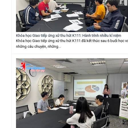
Khóa học Giao tiếp ứng xử thu hút K111: Hành trình nhiều kỉ niệm
Khóa học Giao tiếp ứng xử thu hút K111 đã kết thúc sau 6 buổi học v
những câu chuyện, những...