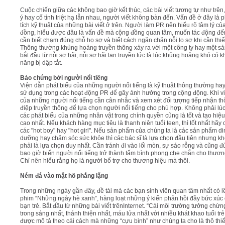
Cuộc chiến giữa các không bao giờ kết thúc, các bài viết tương tự như trên
ý hay cố tình triệt hạ lẫn nhau, người viết không bàn đến. Vấn đề ở đây là 
tích kỹ thuật của những bài viết ở trên. Người làm PR nên hiểu rõ tâm lý củ
đồng, hiểu được đâu là vấn đề mà cộng đồng quan tâm, muốn tác động đế
cần biết chạm đúng chỗ họ sợ và biết cách ngăn chặn nỗi lo sợ khi cần thiế
Thông thường khủng hoảng truyền thông xảy ra với một công ty hay một s
bắt đầu từ nỗi sợ hãi, nỗi sợ hãi lan truyền tức là lúc khủng hoảng khó có k
năng bị dập tắt.
Bảo chứng bởi người nổi tiếng
Viện dẫn phát biểu của những người nổi tiếng là kỹ thuật thông thường ha
sử dụng trong các hoạt động PR để gây ảnh hưởng trong cộng động. Khi v
của những người nổi tiếng cần cân nhắc và xem xét đối tượng tiếp nhận t
điệp truyền thông để lựa chọn người nổi tiếng cho phù hợp. Không phải lú
các phát biểu của những nhân vật trong chính quyền cũng là tốt và tạo hiệ
cao nhất. Nếu khách hàng mục tiêu là thanh niên tuổi teen, thì tốt nhất hãy
các "hot boy" hay "hot girl". Nếu sản phẩm của chúng ta là các sản phẩm di
dưỡng hay chăm sóc sức khỏe thì các bác sĩ là lựa chọn đầu tiên nhưng k
phải là lựa chọn duy nhất. Cần tránh đi vào lối mòn, sự sáo rỗng và cũng 
bao giờ biến người nổi tiếng trở thành tấm bình phong che chắn cho thươn
Chỉ nên hiểu rằng họ là người bổ trợ cho thương hiệu mà thôi.
Ném đá vào mặt hồ phẳng lặng
Trong những ngày gần đây, đề tài mà các bạn sinh viên quan tâm nhất có lẽ
phim “Những ngày hè xanh”, hàng loạt những ý kiến phản hồi đầy bức xúc
bạn trẻ. Bắt đầu từ những bài viết trênInternet. “Cái môi trường tưởng chừ
trong sáng nhất, thánh thiện nhất, máu lửa nhất với nhiều khát khao tuổi trẻ
được mô tả theo cái cách mà những “cựu binh” như chúng ta cho là thô thiể