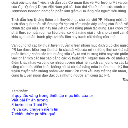
chất gây ung thư”
, việc trích dẫn của Cơ quan Bảo vệ Môi trường Mỹ và cô
của Cục Quản lý Dược Việt Nam gửi các báo đài đã trở thành cứu cánh ch
Johnson&Johnson nhờ góp phần làm giảm đi lo lắng của người tiêu dùng.
Trích dẫn hợp lý tăng thêm tính thuyết phục cho bài viết PR. Nhưng một bài 
trích dẫn quá nhiều sẽ làm người đọc có cảm nhận đây không còn là bài vi
chính tác giả nữa, lúc này bài viết có khả năng phản tác dụng. Lựa chọn trí
phải thực sự ngắn gọn và tiêu biểu, có khả năng giải thích cho cả một vấn 
khía cạnh nhằm tránh gây sự hiểu lầm hay tranh cãi không cần thiết.
Vận dụng tốt các kỹ thuật tuyên truyền ở trên nhằm mục đích giúp cho ngư
PR tạo được hiệu ứng tốt nhất từ các bài viết của mình, đồng thời có khả n
phân tích dự đoán các tình huống xấu xảy ra với thương hiệu hay sản phẩm
việc phân tích các bài báo bằng các kỹ thuật trên. Người làm PR có nhiều 
điểm khác nhau và cũng có nhiều trường phái nên cách vận dụng và các kỹ
cũng có nhiều điểm khác không nói là có khả năng mâu thuẫn nhau. Kỹ thu
tuyên truyền trên không nhằm vào mục đích chơi xấu hay triệt hạ lẫn nhau,
cũng là tuyên ngôn đạo đức của những người làm công tác PR.
The
Xem thêm:
8 quy tắc vàng trong thiết lập mục tiêu của pr
Viết bài Pr ấn tượng
8 bước cho 1 bài Pr
Pr và câu chuyện niềm tin
7 chiêu thức pr hiệu quả