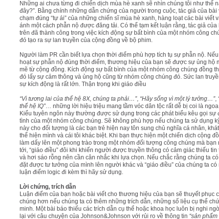
Những ai chưa từng đi chiến dịch mùa hè xanh sẽ nhìn chúng tôi như thế 
đây?”. Bằng chính những dẫn chứng của người trong cuộc, tác giả của bài 
chạm đúng “tự ái” của những chiến sĩ mùa hè xanh, hàng loạt các bài viết 
ánh một cách phẫn nộ được đăng tải. Có thể tạm kết luận rằng, tác giả của b
trên đã thành công trong việc kích động sự bất bình của một nhóm công ch
đó tạo ra sự lan truyền của cộng đồng về bộ phim.
Người làm PR cần biết lựa chọn thời điểm phù hợp tích tụ sự phẫn nộ. Nếu
hoạt sự phẫn nộ đúng thời điểm, thương hiệu của bạn sẽ được sự ủng hộ
mẽ từ cộng đồng. Kích động sự bất bình của một nhóm công chúng đồng th
đó lấy sự cảm thông và ủng hộ cũng từ nhóm công chúng đó. Sức lan truy
sự kích động là rất lớn. Thận trọng khi giáo điều
“Vì tương lai của thế hệ 8X, chúng ta phải…”
,
“Hãy sống vì một lý tưởng…”
,
thế hệ IQ”
… những lời hiệu triệu mang tầm vóc dân tộc rất dễ bị coi là ngo
Kiểu tuyên ngôn này thường được sử dụng trong các phát biểu kêu gọi sự
tình của một nhóm công chúng. Sẽ không phù hợp nếu chúng ta sử dụng kỹ
này cho đối tượng là các bạn trẻ hiện nay tôn sung chủ nghĩa cá nhân, khá
thể hiện mình và cái tôi khác biệt. Khi bạn thực hiện một chiến dịch cộng đ
làm dấy lên một phong trào trong một nhóm đối tượng công chúng mà bạn
tới, “giáo điều” đôi khi khiến người được truyền thông có cảm giác thiếu tin
và hơi sáo rỗng nên cần cân nhắc khi lựa chọn. Nếu chắc rằng chúng ta có
đặt được tư tưởng của mình lên người khác và “giáo điều” của chúng ta c
luận điểm logic đi kèm thì hãy sử dụng.
Lời chứng, trích dẫn
Luận điểm của bạn hoặc bài viết cho thương hiệu của bạn sẽ thuyết phục 
chúng hơn nếu chúng ta có thêm những trích dẫn, những số liệu cụ thể ch
minh. Một bài báo thiếu các trích dẫn cụ thể hoặc khoa học luôn bị nghi ng
lại với câu chuyện của Johnson&Johnson với rủi ro về thông tin
“sản phẩm