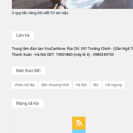
3 quy tắc vàng khi viết CV xin việc
Liên hệ
Trung tâm đào tạo YouCanNow: Địa Chỉ: 391 Trường Chinh - (Gần Ngã T
Thanh Xuân - Hà Nội SĐT: 19001860 (máy lẻ 4) - 0985349755
Kiến thức MC
chữa nói lắp
dẫn chương trình
Hà Nội
Mc
nói ngọng
Mạng xã hội