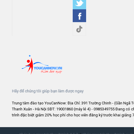
Hãy để chúng tôi giúp bạn làm được ngay
Trung tâm đào tạo YouCanNow: Địa Chỉ: 391 Trường Chinh - (Gần Ngã T
Thanh Xuân - Hà Nội SĐT: 19001860 (máy lẻ 4) - 0985349755 Đang có 
trình đặc biệt giảm 20% học phí cho học viên đăng ký trước khai giảng 7