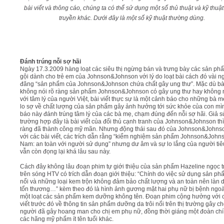
bài viết và thông cáo, chúng ta có thể sử dụng một số thủ thuật và kỹ thuật
truyền khác. Dưới đây là một số kỹ thuật thường dùng.
Video
Kiến thức
Đánh trúng nỗi sợ hãi
Ngày 17.3.2009 hàng loạt các siêu thị ngừng bán và trưng bày các sản ph
Liên hệ - Đăng ký
gội dành cho trẻ em của Johnson&Johnson với lý do loạt bài cách đó vài n
đăng “sản phẩm của Johnson&Johnson chứa chất gây ung thư”. Mặc dù bài
không nói rõ ràng sản phẩm Johnson&Johnson có gây ung thư hay không
với tâm lý của người Việt, bài viết thực sự là một cảnh báo cho những bà 
lo sợ về chất lượng của sản phẩm gây ảnh hưởng tới sức khỏe của con mìn
báo này đánh trúng tâm lý của các bà mẹ, chạm đúng đến nỗi sợ hãi. Giả s
trường hợp đây là bài viết của đối thủ cạnh tranh của Johnson&Johnson thì
Tìm kiếm
ràng đã thành công mỹ mãn. Nhưng động thái sau đó của Johnson&Johns
với các bài viết, các trích dẫn rằng “kiểm nghiệm sản phẩm Johnson&Johns
Nam: an toàn với người sử dụng” nhưng dư âm và sự lo lắng của người ti
vẫn còn đọng lại khá lâu sau này.
Cách đây không lâu đoạn phim tự giới thiệu của sản phẩm Hazeline ngọc tr
trên sóng HTV có trích dẫn đoạn giới thiệu: “Chính do việc sử dụng sản phẩ
nổi và những loại kem trộn không đảm bảo chất lượng và an toàn nên làn d
tổn thương…” kèm theo đó là hình ảnh gương mặt hai phụ nữ bị bệnh ngoà
một loạt các sản phẩm kem dưỡng không tên. Đoạn phim cộng hưởng với c
viết trước đó về thông tin sản phẩm dưỡng da trôi nổi trên thị trường gây ch
người đã gây hoang man cho chị em phụ nữ, đồng thời giáng một đoàn chí
các hãng mỹ phẩm ít tên tuổi khác.