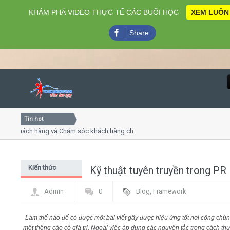
KHÁM PHÁ VIDEO THỰC TẾ CÁC BUỔI HỌC
XEM LUÔN
Share
Tin hot
Close
 khách hàng và Chăm sóc khách hàng chuyên nghiệp
Khóa họ
 - thuyết trình online
Khóa học
hiều thứ 4, 7
Khóa họ
Kiến thức
Kỹ thuật tuyên truyền trong PR
Home
chung Digital
Admin
0
Blog
,
Framework
Marketing - PR
Giới thiệu
Làm thế nào để có được một bài viết gây được hiệu ứng tốt nơi công chú
Lịch khai giảng
một thông cáo có giá trị. Ngoài việc áp dụng các nguyên tắc trong cách th