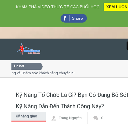
KHÁM PHÁ VIDEO THỰC TẾ CÁC BUỔI HỌC
XEM LUÔN
Share
Tin hot
Close
ng và Chăm sóc khách hàng chuyên nghiệp
Khóa học kỹ năng
trình online
Khóa học "Nghệ th
4, 7
Khóa học làm phi
Kỹ Năng Tổ Chức Là Gì? Bạn Có Đang Bỏ Só
Home
Kỹ Năng Dẫn Đến Thành Công Này?
Giới thiệu
Kỹ năng giao
Trang Nguyễn
0
tiếp - thuyết
Lịch khai giảng