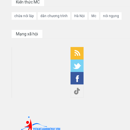
Kiến thức MC
chữa nói lắp
dẫn chương trình
Hà Nội
Mc
nói ngọng
Mạng xã hội