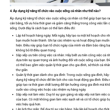
4. Áp dụng kỹ năng tổ chức vào cuộc sống cá nhân như thế nào?
Áp dụng kỹ năng tổ chức vào cuộc sống cá nhân có thể giúp bạn tạo ra
cân bằng, tối ưu hóa thời gian và giảm căng thẳng trong công việc lẫn 
sống. Dưới đây là cách bạn có thể làm điều đó:
Lập kế hoạch hàng ngày: Mỗi ngày, hãy tạo ra một kế hoạch cho n
bạn muốn hoàn thành. Ghi lại các nhiệm vụ và hoạt động bạn muốn
hiện. Điều này giúp bạn tổ chức ngày của mình và đảm bảo rằng b
không bỏ lỡ điều quan trọng.
Sắp xếp ưu tiên công việc cá nhân: Hãy biết ưu tiên công việc cá n
dựa trên sự quan trọng và ảnh hưởng đối với cuộc sống của bạn. Đi
có thể bao gồm việc quản lý thời gian cho gia đình, sở thích cá nhâ
thư giãn.
Quản lý thời gian dành cho gia đình: Trong cuộc sống gia đình, hãy
dụng kỹ năng tổ chức để lên lịch cho các hoạt động gia đình. Điều 
giúp tạo ra thời gian chất lượng để tận hưởng cùng gia đình mà kh
cuốn vào công việc hoặc các nhiệm vụ hàng ngày.
Sắp xếp nơi làm việc: Duy trì sự gọn gàng và sắp xếp nơi làm việc 
của bạn. Có một không gian làm việc sạch sẽ và có tổ chức giúp b
việc hiệu quả hơn.
Lên lịch thư giãn: Để duy trì sự cân bằng, hãy lên kế hoạch cho thời