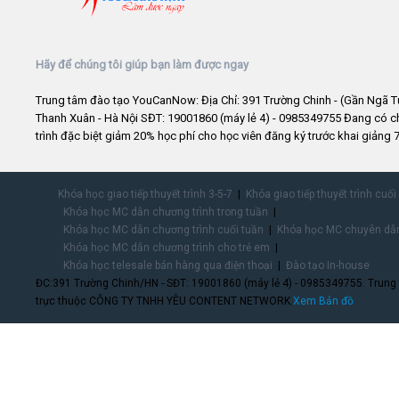
Hãy để chúng tôi giúp bạn làm được ngay
Trung tâm đào tạo YouCanNow: Địa Chỉ: 391 Trường Chinh - (Gần Ngã T
Thanh Xuân - Hà Nội SĐT: 19001860 (máy lẻ 4) - 0985349755 Đang có 
trình đặc biệt giảm 20% học phí cho học viên đăng ký trước khai giảng 7
Khóa học giao tiếp thuyết trình 3-5-7
Khóa giao tiếp thuyết trình cuối
Khóa học MC dẫn chương trình trong tuần
Khóa học MC dẫn chương trình cuối tuần
Khóa học MC chuyên dẫn
Khóa học MC dẫn chương trình cho trẻ em
Khóa học telesale bán hàng qua điện thoại
Đào tạo In-house
ĐC:391 Trường Chinh/HN - SĐT: 19001860 (máy lẻ 4) - 0985349755. Trung
trực thuộc CÔNG TY TNHH YÊU CONTENT NETWORK.
Xem Bản đồ