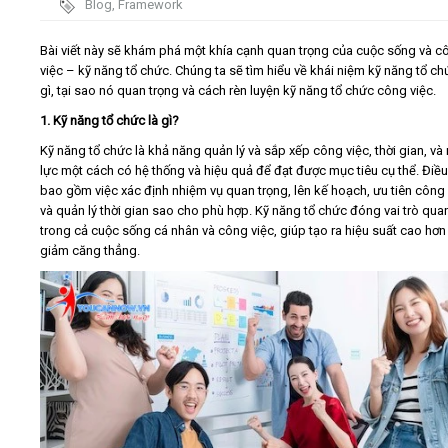
Blog
,
Framework
trình - đứng
Video
trước đám
Bài viết này sẽ khám phá một khía cạnh quan trọng của cuộc sống và c
việc – kỹ năng tổ chức. Chúng ta sẽ tìm hiểu về khái niệm kỹ năng tổ ch
đông
gì, tại sao nó quan trọng và cách rèn luyện kỹ năng tổ chức công việc.
Kiến thức
1. Kỹ năng tổ chức là gì?
Liên hệ - Đăng ký
Kỹ năng tổ chức là khả năng quản lý và sắp xếp công việc, thời gian, và
lực một cách có hệ thống và hiệu quả để đạt được mục tiêu cụ thể. Điều
bao gồm việc xác định nhiệm vụ quan trọng, lên kế hoạch, ưu tiên công 
và quản lý thời gian sao cho phù hợp. Kỹ năng tổ chức đóng vai trò qua
trong cả cuộc sống cá nhân và công việc, giúp tạo ra hiệu suất cao hơn
giảm căng thẳng.
Tìm kiếm