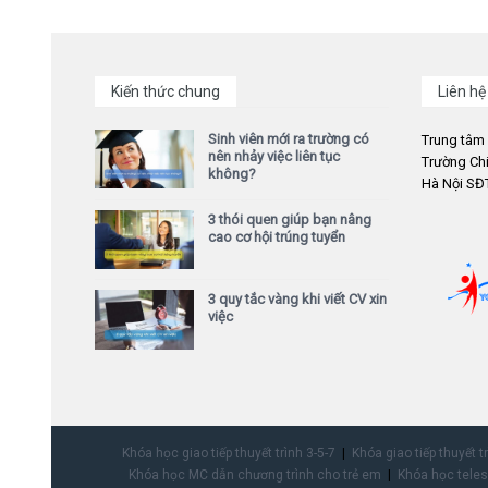
Kiến thức chung
Liên hệ
Sinh viên mới ra trường có
Trung tâm
nên nhảy việc liên tục
Trường Chi
không?
Hà Nội SĐT
3 thói quen giúp bạn nâng
cao cơ hội trúng tuyển
3 quy tắc vàng khi viết CV xin
việc
Khóa học giao tiếp thuyết trình 3-5-7
Khóa giao tiếp thuyết t
Khóa học MC dẫn chương trình cho trẻ em
Khóa học teles