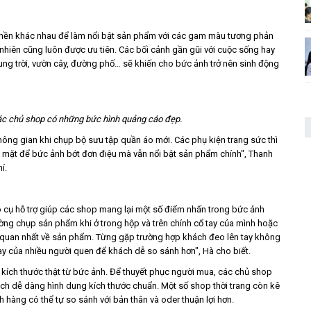
 nền khác nhau để làm nổi bật sản phẩm với các gam màu tương phản
 nhiên cũng luôn được ưu tiên. Các bối cảnh gần gũi với cuộc sống hay
ng trời, vườn cây, đường phố… sẽ khiến cho bức ảnh trở nên sinh động
các chủ shop có những bức hình quảng cáo đẹp.
ng gian khi chụp bộ sưu tập quần áo mới. Các phụ kiện trang sức thì
i mặt để bức ảnh bớt đơn điệu mà vẫn nổi bật sản phẩm chính", Thanh
í.
cụ hỗ trợ giúp các shop mang lại một số điểm nhấn trong bức ảnh
ng chụp sản phẩm khi ở trong hộp và trên chính cổ tay của mình hoặc
ực quan nhất về sản phẩm. Từng gặp trường hợp khách đeo lên tay không
y của nhiều người quen để khách dễ so sánh hơn", Hà cho biết.
 kích thước thật từ bức ảnh. Để thuyết phục người mua, các chủ shop
h dễ dàng hình dung kích thước chuẩn. Một số shop thời trang còn kê
 hàng có thể tự so sánh với bản thân và oder thuận lợi hơn.