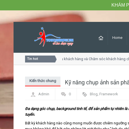
KHÁM P
Home
Khóa học Tư duy dịch vụ khách hàng và Chăm sóc khách hàng chu
Tin hot
Kiến thức chung
Kỹ năng chụp ảnh sản ph
Admin
0
Blog
,
Framework
Đa dạng góc chụp, background tinh tế, để sản phẩm tự nhiên là
tuyến.
Bất kỳ khách hàng nào cũng mong muốn được chiêm ngưỡng sả
mua không khó để bắt gặp những lời giới thiệu như "ảnh do chí