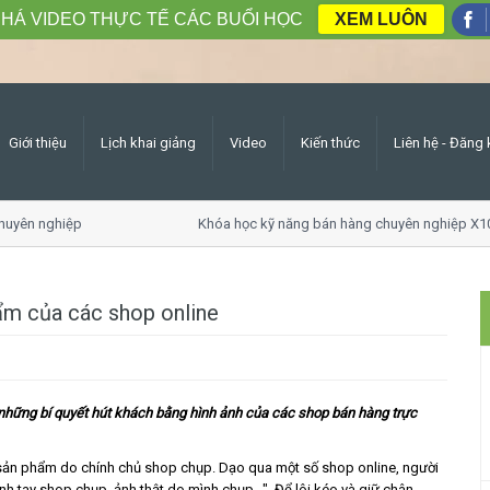
HÁ VIDEO THỰC TẾ CÁC BUỔI HỌC
XEM LUÔN
Giới thiệu
Lịch khai giảng
Video
Kiến thức
Liên hệ - Đăng 
yên nghiệp
Khóa học kỹ năng bán hàng chuyên nghiệp X10 
ẩm của các shop online
 những bí quyết hút khách bằng hình ảnh của các shop bán hàng trực
n phẩm do chính chủ shop chụp. Dạo qua một số shop online, người
nh tay shop chụp, ảnh thật do mình chụp…". Để lôi kéo và giữ chân