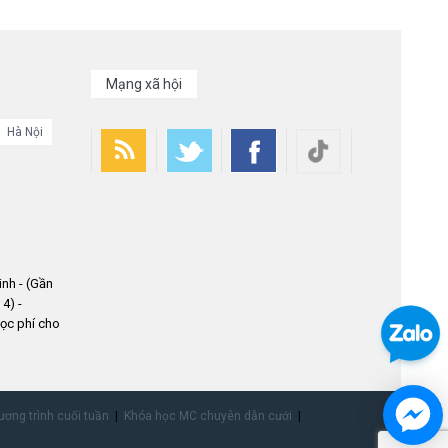
Mạng xã hội
Hà Nội
nh - (Gần
4) -
ọc phí cho
ơng trình cuối tuần
Khóa học MC chuyên dẫn cưới