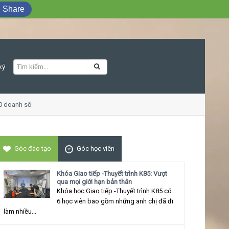
Share
ký
doanh số
Khóa học Giao tiếp ứng xử thu 
Góc đào tạo
Góc học viên
Khóa Giao tiếp -Thuyết trình K85: Vượt
qua mọi giới hạn bản thân
Khóa học Giao tiếp -Thuyết trình K85 có
6 học viên bao gồm những anh chị đã đi
làm nhiều...