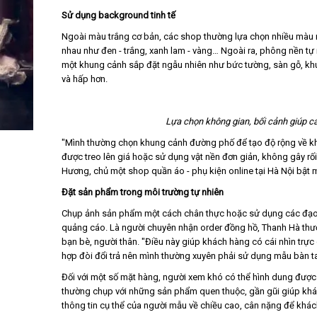
Sử dụng background tinh tế
Ngoài màu trắng cơ bản, các shop thường lựa chọn nhiều màu
nhau như đen - trắng, xanh lam - vàng… Ngoài ra, phông nền tự
một khung cảnh sắp đặt ngẫu nhiên như bức tường, sàn gỗ, khu
và hấp hơn.
Lựa chọn không gian, bối cảnh giúp 
"Mình thường chọn khung cảnh đường phố để tạo độ rộng về khô
được treo lên giá hoặc sử dụng vật nền đơn giản, không gây rố
Hương, chủ một shop quần áo - phụ kiện online tại Hà Nội bật m
Đặt sản phẩm trong môi trường tự nhiên
Chụp ảnh sản phẩm một cách chân thực hoặc sử dụng các đạo 
quảng cáo. Là người chuyên nhận order đồng hồ, Thanh Hà thườ
bạn bè, người thân. "Điều này giúp khách hàng có cái nhìn tr
hợp đòi đổi trả nên mình thường xuyên phải sử dụng mẫu bàn ta
Đối với một số mặt hàng, người xem khó có thể hình dung được
thường chụp với những sản phẩm quen thuộc, gần gũi giúp khác
thông tin cụ thể của người mẫu về chiều cao, cân nặng để khách