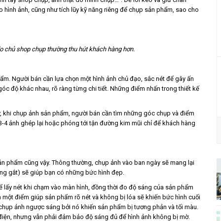
o hình ảnh, cũng như tích lũy kỹ năng riêng để chụp sản phẩm, sao cho
 do chủ shop chụp thường thu hút khách hàng hơn.
ẩm. Người bán cần lựa chọn một hình ảnh chủ đạo, sắc nét để gây ấn
góc độ khác nhau, rõ ràng từng chi tiết. Những điểm nhấn trong thiết kế
y, khi chụp ảnh sản phẩm, người bán cần tìm những góc chụp và điểm
3-4 ảnh ghép lại hoặc phóng tới tận đường kim mũi chỉ để khách hàng
 sản phẩm cũng vậy. Thông thường, chụp ảnh vào ban ngày sẽ mang lại
sáng gắt) sẽ giúp bạn có những bức hình đẹp.
 lấy nét khi chạm vào màn hình, đồng thời đo độ sáng của sản phẩm
 một điểm giúp sản phẩm rõ nét và không bị lóa sẽ khiến bức hình cuối
chụp ảnh ngược sáng bởi nó khiến sản phẩm bị tương phản và tối màu.
điện, nhưng vẫn phải đảm bảo độ sáng đủ để hình ảnh không bị mờ.