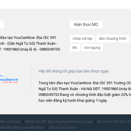
Kiến thức MC
 đào tạo YouCanNow: Địa Chỉ: 391
chữa nói lắp
dẫn chương trình
nh - (Gần Ngã Tư Sở) Thanh Xuân -
Mc
nói ngọng
: 19001860 (máy lẻ 4) - 0985349755
Hãy để chúng tôi giúp bạn làm được ngay
Trung tâm đào tạo YouCanNow: Địa Chỉ: 391 Trường Chi
Ngã Tư Sở) Thanh Xuân - Hà Nội SĐT: 19001860 (máy lẻ 
0985349755 Đang có chương trình đặc biệt giảm 20% h
học viên đăng ký trước khai giảng 7 ngày.
rình cuối tuần
Khóa học MC dẫn chương trình trong tuần
Khóa học MC dẫn chư
ale bán hàng qua điện thoại
Đào tạo In-house