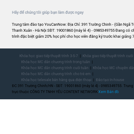
Hãy để chúng tôi giúp bạn làm được ngay
Trung tâm đào tạo YouCanNow: Địa Chỉ: 391 Trường Chinh - (Gần Ngã T
Thanh Xuân - Hà Nội SĐT: 19001860 (máy lẻ 4) - 0985349755 Đang có 
trình đặc biệt giảm 20% học phí cho học viên đăng ký trước khai giảng 7
Khóa học giao tiếp thuyết trình 3-5-7
Khóa giao tiếp thuyết trình cuối
Khóa học MC dẫn chương trình trong tuần
Khóa học MC dẫn chương trình cuối tuần
Khóa học MC chuyên dẫn
Khóa học MC dẫn chương trình cho trẻ em
Khóa học telesale bán hàng qua điện thoại
Đào tạo In-house
ĐC:391 Trường Chinh/HN - SĐT: 19001860 (máy lẻ 4) - 0985349755. Trung
trực thuộc CÔNG TY TNHH YÊU CONTENT NETWORK.
Xem Bản đồ