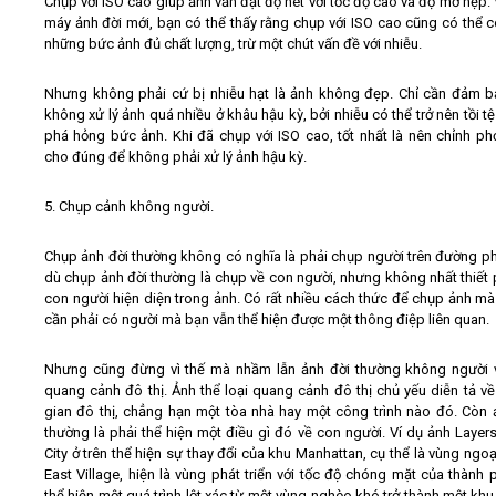
Chụp với ISO cao giúp ảnh vẫn đạt độ nét với tốc độ cao và độ mở hẹp. 
máy ảnh đời mới, bạn có thể thấy rằng chụp với ISO cao cũng có thể 
những bức ảnh đủ chất lượng, trừ một chút vấn đề với nhiễu.
Nhưng không phải cứ bị nhiễu hạt là ảnh không đẹp. Chỉ cần đảm 
không xử lý ảnh quá nhiều ở khâu hậu kỳ, bởi nhiễu có thể trở nên tồi t
phá hỏng bức ảnh. Khi đã chụp với ISO cao, tốt nhất là nên chỉnh ph
cho đúng để không phải xử lý ảnh hậu kỳ.
5. Chụp cảnh không người.
Chụp ảnh đời thường không có nghĩa là phải chụp người trên đường p
dù chụp ảnh đời thường là chụp về con người, nhưng không nhất thiết 
con người hiện diện trong ảnh. Có rất nhiều cách thức để chụp ảnh m
cần phải có người mà bạn vẫn thể hiện được một thông điệp liên quan.
Nhưng cũng đừng vì thế mà nhầm lẫn ảnh đời thường không người 
quang cảnh đô thị. Ảnh thể loại quang cảnh đô thị chủ yếu diễn tả v
gian đô thị, chẳng hạn một tòa nhà hay một công trình nào đó. Còn 
thường là phải thể hiện một điều gì đó về con người. Ví dụ ảnh Layers
City ở trên thể hiện sự thay đổi của khu Manhattan, cụ thể là vùng ngoạ
East Village, hiện là vùng phát triển với tốc độ chóng mặt của thành 
thể hiện một quá trình lột xác từ một vùng nghèo khó trở thành một khu