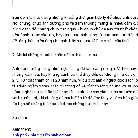
Ban đêm là một trong những khoảng thời gian hợp lý để chụp ảnh đời 
Nói chung, chụp ảnh đường phố về đêm thường mang lại nhiều cảm xúc
cũng cảnh đó nhưng chụp ban ngày. Khi chụp chủ đề này, tốt nhất khô
đèn flash. Thay vào đó, hãy tận dụng ánh sáng từ cửa hàng, từ đèn
để tăng thêm hiệu ứng cho ảnh. Hãy sử dụng ISO cao nếu cần thiết.
7. Ghi lại những khoảnh khắc sẽ trở thành lịch sử.
Ảnh đời thường cũng như rượu, càng để lâu càng có giá. Vì thế, hãy 
những cảnh vật hay khung cảnh có thể thay đổi, sẽ không như cũ tro
2, 3, 10 hoặc thậm chí là 20 năm nữa. Ví dụ bức ảnh 4 người đọc sách, b
tàu điện ngầm ở trên. Mặc dù trông có vẻ bình thường nhưng với sự phá
công nghệ như vũ bão hiện nay, hình ảnh như vậy chắc chắn sẽ biến mấ
vài ba năm tới, khi ai cũng có sách điện tử để đọc thay vì sách báo giấy
đó bạn sẽ chẳng thể nào có được những bức kiểu này.
Sưu tầm
Xem thêm:
Ảnh phố - những tấm hình cơ bản