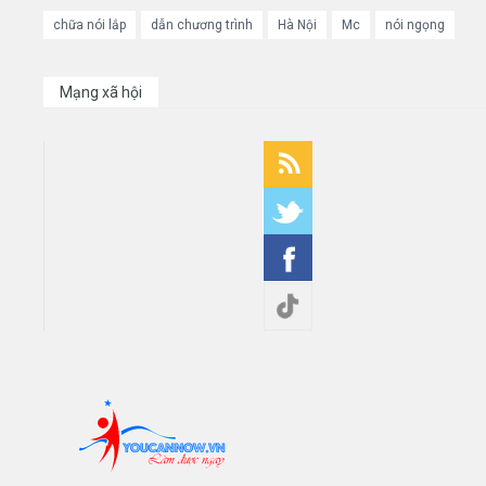
chữa nói lắp
dẫn chương trình
Hà Nội
Mc
nói ngọng
Mạng xã hội