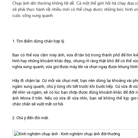
Chụp ảnh đời thường không hề dễ. Cả một thế giới hối hả chạy đua v
sẽ phải thực hành rất nhiều mới có thể chụp được những bức hình ư
Video
cuộc sống xung quanh.
Kiến thức
1. Tìm điểm dừng chân hợp lý.
Liên hệ - Đăng ký
Bạn có thể vừa cầm máy ảnh, vừa đi tản bộ trong thành phố để tìm k
hình hay những khoảnh khắc đẹp, nhưng rõ ràng thật khó để có thể v
nghía xung quanh, vừa giơ được máy lên và chọn ngay được khung hình 
Tìm kiếm
Hãy đi chậm lại. Cứ mỗi vài chục mét, bạn nên dừng lại khoảng vài phú
ngắm xung quanh, chú ý từng chi tiết trước khi bước tiếp. Cứ vừa đi v
để nhìn và ngắm, sẽ có lúc bạn chớp được đúng khoảnh khắc để đời 
ảnh Mona ở trên. Nếu cứ vừa đi vừa nhìn, bạn sẽ không thể kịp giơ
chắc chắn sẽ vuột mất cơ hội.
2. Chú ý đến đôi mắt.