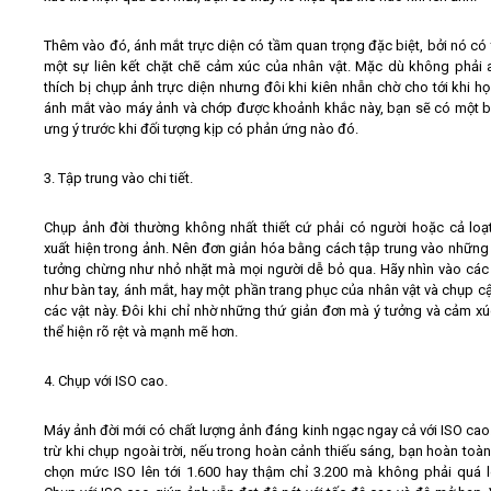
Thêm vào đó, ánh mắt trực diện có tầm quan trọng đặc biệt, bởi nó có 
một sự liên kết chặt chẽ cảm xúc của nhân vật. Mặc dù không phải 
thích bị chụp ảnh trực diện nhưng đôi khi kiên nhẫn chờ cho tới khi h
ánh mắt vào máy ảnh và chớp được khoảnh khắc này, bạn sẽ có một 
ưng ý trước khi đối tượng kịp có phản ứng nào đó.
3. Tập trung vào chi tiết.
Chụp ảnh đời thường không nhất thiết cứ phải có người hoặc cả loạ
xuất hiện trong ảnh. Nên đơn giản hóa bằng cách tập trung vào những c
tưởng chừng như nhỏ nhặt mà mọi người dễ bỏ qua. Hãy nhìn vào các c
như bàn tay, ánh mắt, hay một phần trang phục của nhân vật và chụp c
các vật này. Đôi khi chỉ nhờ những thứ giản đơn mà ý tưởng và cảm x
thể hiện rõ rệt và mạnh mẽ hơn.
4. Chụp với ISO cao.
Máy ảnh đời mới có chất lượng ảnh đáng kinh ngạc ngay cả với ISO cao. 
trừ khi chụp ngoài trời, nếu trong hoàn cảnh thiếu sáng, bạn hoàn toàn
chọn mức ISO lên tới 1.600 hay thậm chỉ 3.200 mà không phải quá l