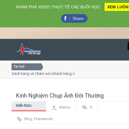
KHÁM PHÁ VIDEO THỰC TẾ CÁC BUỔI HỌC
XEM LUÔN
Share
Tin hot
Close
 khách hàng và Chăm sóc khách hàng chuyên nghiệp
Khóa họ
 - thuyết trình online
Khóa học
hiều thứ 4, 7
Khóa họ
Kinh Nghiệm Chụp Ảnh Đời Thường
Home
Kiến thức
Admin
0
Giới thiệu
chung
Blog
,
Framework
Lịch khai giảng