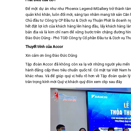
Để một dự án như như Phoenix Legend-MGallery trở thành tâm 
quản khó khăn, luôn đổi mới, sáng tạo nhằm mang tới sản Căn 
Chủ đầu tư Công ty CP Đầu tư & Dịch vụ Thuận Phát là doanh ng
hết đặt lợi ích của khách hàng lên hàng đầu, lấy khách hàng là
bản địa và là kim chỉ nam để vững bước trên chặng đường hình 
Đào Đức Dũng - Phó TGĐ Công ty Cổ phần Đầu tư & Dịch vụ Thu
Thuyết trình của Accor
Xin cảm ơn ông Đào Đức Dũng
Tập đoàn Accor đã không còn xa lạ với những người yêu mến 
hành đẳng cấp theo tiêu chuẩn quốc tế. Có mặt tại Việt Nam h
khác nhau. Và để giúp quý vị hiểu rõ hơn về Tập đoàn quản l
trân trọng kính mời Quý vị khách quý đón xem clip sau đây