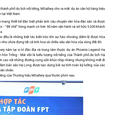
 thành phố du lịch nổi tiếng, MGallery cho ra mắt dự án căn hộ hàng hiệu
 tại Việt Nam.
e mang thiết kế đặc biệt phản ánh câu chuyện văn hóa đặc sắc và được
cor - "đế chế" hùng mạnh có hơn 50 năm vận hành và sở hữu 5.200 khách
a.
án đều là những kiệt tác kiến trúc khi sự hào nhoáng diễm lệ được hòa
 như chứa đựng tất cả tinh hoa và chiều sâu văn hóa của vùng đất đó.
ry nằm tại vị trí đắc địa và trung tâm thuộc dự án Phoenix Legend Ha
òn Trống - Mái vốn là biểu tượng nổi tiếng của Thành phố du lịch Hạ
vươn cao với những đường cong uốn khúc nhịp nhàng nhưng không mất đi
g đậm bản sắc Hạ Long được tạo dựng bởi sự tính toán kỹ lưỡng của các
iên nhiên.
iêng của Thương hiệu MGallery qua thước phim sau.