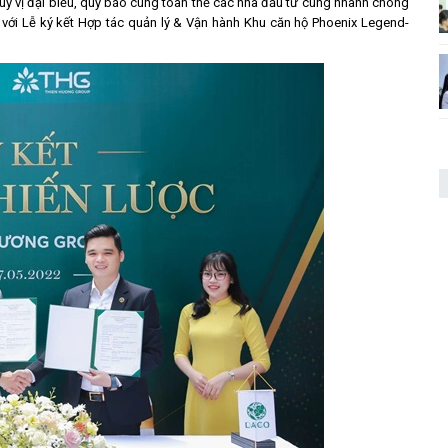
 quý vị đại biểu, quý báo cùng toàn thể các nhà đầu tư cùng nhanh chóng
n với Lễ ký kết Hợp tác quản lý & Vận hành Khu căn hộ Phoenix Legend-