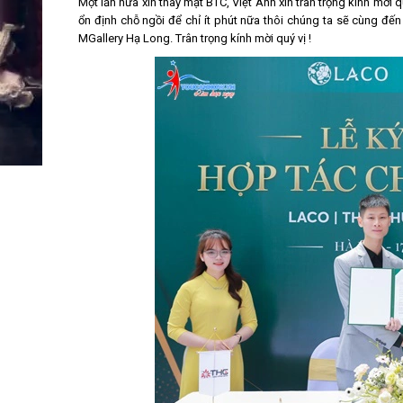
Một lần nữa xin thay mặt BTC, Việt Anh xin trân trọng kính mời
ổn định chỗ ngồi để chỉ ít phút nữa thôi chúng ta sẽ cùng đế
MGallery Hạ Long. Trân trọng kính mời quý vị !