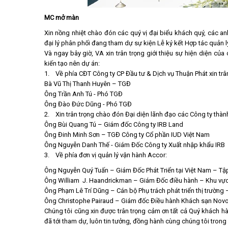
MC mở màn
Xin nồng nhiệt chào đón các quý vị đại biểu khách quý, các a
đại lý phân phối đang tham dự sự kiện Lễ ký kết Hợp tác quản
Và ngay bây giờ, VA xin trân trọng giới thiệu sự hiện diện củ
kiến tạo nên dự án:
1. Về phía CĐT Công ty CP Đầu tư & Dịch vụ Thuận Phát xin trân 
Bà Vũ Thị Thanh Huyên – TGĐ
Ông Trần Anh Tú - Phó TGĐ
Ông Đào Đức Dũng - Phó TGĐ
2. Xin trân trọng chào đón Đại diện lãnh đạo các Công ty thàn
Ông Bùi Quang Tú – Giám đốc Công ty IRB Land
Ông Đinh Minh Sơn – TGĐ Công ty Cổ phần IUD Việt Nam
Ông Nguyễn Danh Thế - Giám Đốc Công ty Xuất nhập khẩu IRB
3. Về phía đơn vị quản lý vận hành Accor:
Ông Nguyễn Quý Tuấn – Giám Đốc Phát Triển tại Việt Nam – T
Ông William J. Haandrickman – Giám Đốc điều hành – Khu vự
Ông Phạm Lê Trí Dũng – Cán bộ Phụ trách phát triển thị trường
Ông Christophe Pairaud – Giám đốc Điều hành Khách sạn Novo
Chúng tôi cũng xin được trân trọng cảm ơn tất cả Quý khách hà
đã tới tham dự, luôn tin tưởng, đồng hành cùng chúng tôi trong 