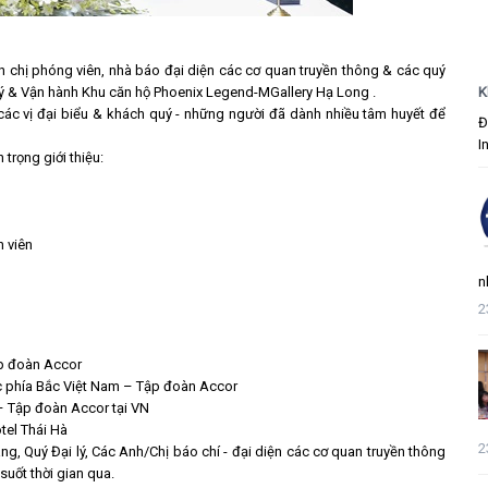
nh chị phóng viên, nhà báo đại diện các cơ quan truyền thông & các quý
K
 lý & Vận hành Khu căn hộ Phoenix Legend-MGallery Hạ Long .
a các vị đại biểu & khách quý - những người đã dành nhiều tâm huyết để
Đ
I
trọng giới thiệu:
h viên
n
2
ập đoàn Accor
c phía Bắc Việt Nam – Tập đoàn Accor
 – Tập đoàn Accor tại VN
tel Thái Hà
2
ng, Quý Đại lý, Các Anh/Chị báo chí - đại diện các cơ quan truyền thông
suốt thời gian qua.