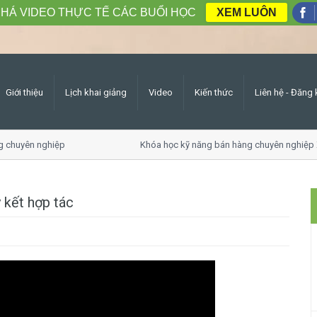
HÁ VIDEO THỰC TẾ CÁC BUỔI HỌC
XEM LUÔN
Giới thiệu
Lịch khai giảng
Video
Kiến thức
Liên hệ - Đăng 
yên nghiệp
Khóa học kỹ năng bán hàng chuyên nghiệp X10 
 kết hợp tác