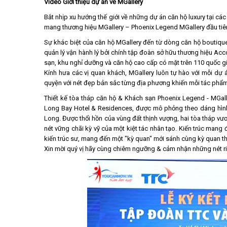
Video Giới thiệu dự án về MGallery
Bắt nhịp xu hướng thế giới về những dự án căn hộ luxury tại các
mang thương hiệu MGallery – Phoenix Legend MGallery đầu tiên
Sự khác biệt của căn hộ MGallery đến từ dòng căn hộ boutiqu
quản lý vận hành lý bởi chính tập đoàn sở hữu thương hiệu Ac
sạn, khu nghỉ dưỡng và căn hộ cao cấp có mặt trên 110 quốc gi
Kính hưa các vị quan khách, MGallery luôn tự hào với mỗi dự 
quyện với nét đẹp bản sắc từng địa phương khiến mỗi tác phẩm
Thiết kế tòa tháp căn hộ & Khách sạn Phoenix Legend - MGalle
Long Bay Hotel & Residences, được mô phỏng theo dáng hình h
Long. Được thổi hồn của vùng đất thịnh vượng, hai tòa tháp 
nét vững chãi kỳ vỹ của một kiệt tác nhân tạo. Kiến trúc man
kiến trúc sư, mang đến một "kỳ quan" mới sánh cùng kỳ quan th
Xin mời quý vị hãy cùng chiêm ngưỡng & cảm nhận những nét r