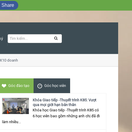
Share
ký
doanh số
Khóa học Giao tiếp ứng xử thu 
Góc đào tạo
Góc học viên
Khóa Giao tiếp -Thuyết trình K85: Vượt
qua mọi giới hạn bản thân
Khóa học Giao tiếp -Thuyết trình K85 có
6 học viên bao gồm những anh chị đã đi
làm nhiều...