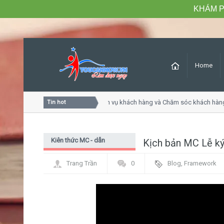
KHÁM P
Home
Khóa học Tư duy dịch vụ khách hàng và Chăm sóc khách hàng chu
Tin hot
Kiên thức MC - dẫn
Kịch bản MC Lễ ký
chương trình
Trang Trần
0
Blog
,
Framework