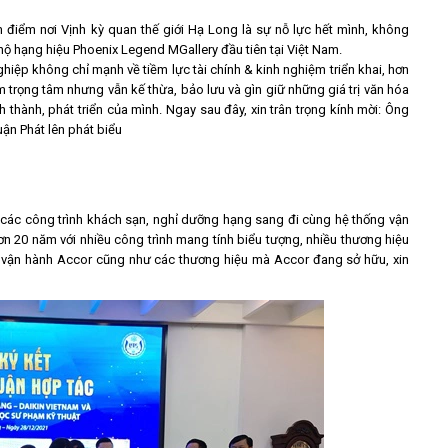
điểm nơi Vịnh kỳ quan thế giới Hạ Long là sự nỗ lực hết mình, không
hộ hạng hiệu Phoenix Legend MGallery đầu tiên tại Việt Nam.
hiệp không chỉ mạnh về tiềm lực tài chính & kinh nghiệm triển khai, hơn
m trọng tâm nhưng vẫn kế thừa, bảo lưu và gìn giữ những giá trị văn hóa
thành, phát triển của mình. Ngay sau đây, xin trân trọng kính mời: Ông
ận Phát lên phát biểu
các công trình khách sạn, nghỉ dưỡng hạng sang đi cùng hệ thống vận
ơn 20 năm với nhiều công trình mang tính biểu tượng, nhiều thương hiệu
ý vận hành Accor cũng như các thương hiệu mà Accor đang sở hữu, xin