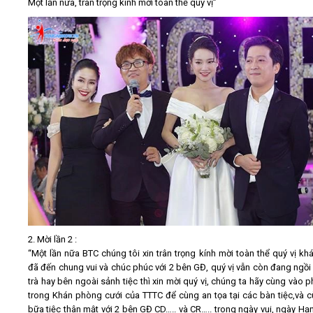
Một lần nữa, trân trọng kính mời toàn thể quý vị”
2. Mời lần 2 :
“Một lần nữa BTC chúng tôi xin trân trọng kính mời toàn thể quý vị kh
đã đến chung vui và chúc phúc với 2 bên GĐ, quý vị vẫn còn đang ngồi 
trà hay bên ngoài sảnh tiệc thì xin mời quý vị, chúng ta hãy cùng vào p
trong Khán phòng cưới của TTTC để cùng an tọa tại các bàn tiệc,và 
bữa tiệc thân mật với 2 bên GĐ CD….. và CR….. trong ngày vui, ngày Hạ