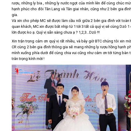
rượu, những ly bia , những ly nước ngọt của mình lên để cùng chúc m
hạnh phúc cho đôi Tân Lang và Tân giai nhân, cũng như 2 bên gia đìn
gia.
Và xin cho phép MC sẽ được làm cầu nối giữa 2 bên gia đình với toàn 
quan khách, MC xin được bắt nhịp từ 1 tới 3 tất cả quý vị sẽ cùng Dzô 1 
lớn được ko ạ. Quý vị sẵn sàng chưa ạ ? 1,2,3…Dzô !!!
Xin trận trọng cảm ơn quý vị rất nhiều, và bây giờ BTC chúng tôi xin mờ
CR cùng 2 bên gia đình thông gia sẽ mang những ly rượu hồng hạnh p
mình xuống phía dưới để cùng chia vui cũng như cảm ơn tới từng bàn ti
trân trọng kính mời !