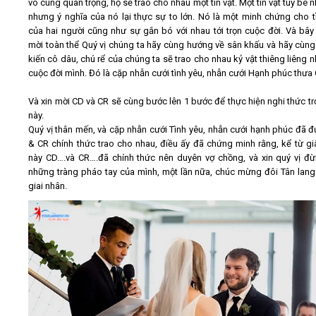
vô cùng quan trọng, họ sẽ trao cho nhau một tín vật. Một tín vật tuy bé n
nhưng ý nghĩa của nó lại thực sự to lớn. Nó là một minh chứng cho t
của hai người cũng như sự gắn bó với nhau tới trọn cuộc đời. Và bây 
mời toàn thể Quý vị chúng ta hãy cùng hướng về sân khấu và hãy cùn
kiến cô dâu, chú rể của chúng ta sẽ trao cho nhau kỷ vật thiêng liêng n
cuộc đời mình. Đó là cặp nhẫn cưới tình yêu, nhẫn cưới Hạnh phúc thưa 
Và xin mời CD và CR sẽ cùng bước lên 1 bước để thực hiện nghi thức tr
này.
Quý vị thân mến, và cặp nhẫn cưới Tình yêu, nhẫn cưới hạnh phúc đã 
& CR chính thức trao cho nhau, điều ấy đã chứng minh rằng, kể từ gi
này CD….và CR….đã chính thức nên duyên vợ chồng, và xin quý vị đừ
những tràng pháo tay của mình, một lần nữa, chúc mừng đôi Tân lang
giai nhân.