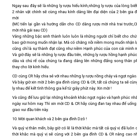
Ngay sau đây sẽ là những ly rượu hiếu kính,những ly rượu của lòng biế
2 nhân vật chính sẽ cùng nhau kính dâng lên đại diện của 2 bên gia đì
mời
(MC tiến lại gần và hướng dẫn cho CD dâng rượu mời nhà trai trước,
mời nhà gái sau CD)
Vâng những bậc sinh thành luôn luôn là những người chỉ biết cho ch
bao giờ mong muốn nhận lại. Mà có chăng nỗi niềm mong muốn nhận lại
cũng chỉ là sự thành đạt cũng như niềm Hạnh phúc của con cái mình m
Và giờ đây sẽ là những ly rượu đầu tiên, những ly rượu hồng hạnh phú
dâu và chú rể của chúng ta đang dâng lên những đấng song thân 
thay cho lời kính hiếu.
CD cùng CR hãy chia sẻ với nhau những ly rượu nồng cháy và ngọt ngào
Và bây giờ xin mời 2 bên gia đình cùng CD & CR, tất cả chúng ta sẽ cù
ly nhau để kết tình thông gia kể từ giây phút này. Xin mời !
Và cũng để lưu giữ lại những khoảnh khắc ngọt ngào và hạnh phúc nhấ
ngày vui hôm nay. Thì xin mời CD & CR hãy cùng đan tay nhau để uống 
giao vui đầu tiên này.
10. Mời quan khách và 2 bên gia đình Dzô !
Và quý vị thân mến, bây giờ có lẽ là thời khắc mà tất cả quý vị đã luôn 
thời khắc mà quý vị sẽ cùng với 2 bên gia đình CD & CR nâng cao n