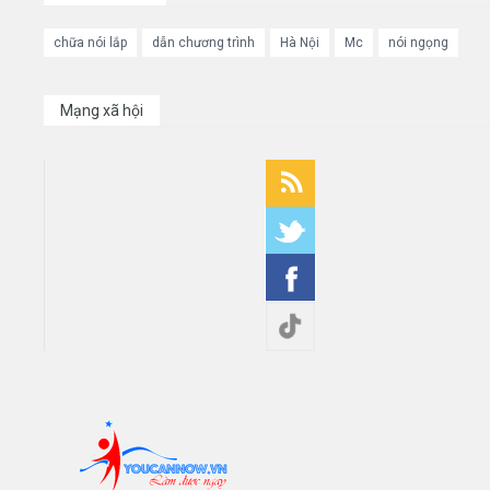
chữa nói lắp
dẫn chương trình
Hà Nội
Mc
nói ngọng
Mạng xã hội