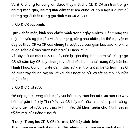
Và BTC chúng tôi cũng xin được thay mặt cho CD & CR xin trân trọng
những món quà, những tình cảm thật ấm cúng và có ý nghĩa được gửi
những người thân trong gia đình của CR & CR »
7. CD & CR cắt bánh:
Quý vị thân mến, hình ảnh chiếc bánh trong ngày cưới thì luôn tượng tr
một tình yêu ngọt ngào và lãng mạng, cũng như những lời thề nguyện m
đây sẽ theo CR và CR của chúng ta vượt qua bao gian lao, bao khó khă
cuộc sống để đến được bến bờ của Hạnh Phúc .
Và bây giờ xin mời CR & CR hãy tiến lại gần tầng bánh cưới vô cùng ngọ
CR sẽ cầm tay CR, tay chung tay cắt chiếc bánh cưới mang đầy hân ho
Hạnh Phúc. Cũng như để đánh dấu sự kiện trọng đại, kể từ hôm nay 
sẽ cùng tay chung tay, vai kề vai chia ngọt sẻ bùi với tất cả mọi nỗi ni
cuộc sống.
8. CD & CR rót rượu:
Để tiếp tục chương trình ngày vui hôm nay, một lần nữa xin mời CD & 
tiến lại gần tháp ly Tình Yêu, và CR hãy mở nắp chai sâm panh cùng
chung tay rót rượu vào tháp ly Tình Yêu để khởi nguồn cho 1 tình yêu m
tổ ấm mới của riêng 2 người.
*Lưu ý : Trong lúc CD & CR rót rượu, MC hãy bình thêm :
Tháp rượu sâm panh đang dần đầy, những giọt rượu sâm panh đang tu