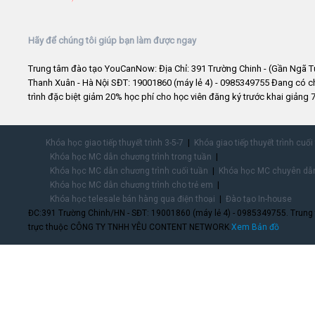
Hãy để chúng tôi giúp bạn làm được ngay
Trung tâm đào tạo YouCanNow: Địa Chỉ: 391 Trường Chinh - (Gần Ngã T
Thanh Xuân - Hà Nội SĐT: 19001860 (máy lẻ 4) - 0985349755 Đang có 
trình đặc biệt giảm 20% học phí cho học viên đăng ký trước khai giảng 7
Khóa học giao tiếp thuyết trình 3-5-7
Khóa giao tiếp thuyết trình cuối
Khóa học MC dẫn chương trình trong tuần
Khóa học MC dẫn chương trình cuối tuần
Khóa học MC chuyên dẫn
Khóa học MC dẫn chương trình cho trẻ em
Khóa học telesale bán hàng qua điện thoại
Đào tạo In-house
ĐC:391 Trường Chinh/HN - SĐT: 19001860 (máy lẻ 4) - 0985349755. Trung
trực thuộc CÔNG TY TNHH YÊU CONTENT NETWORK.
Xem Bản đồ