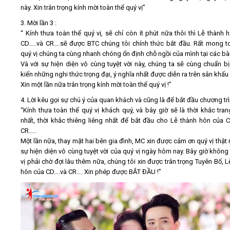
này. Xin trân trọng kính mời toàn thể quý vị”
3. Mời lần 3 :
“ Kính thưa toàn thể quý vị, sẽ chỉ còn ít phút nữa thôi thì Lễ thành 
CD…..và CR….sẽ được BTC chúng tôi chính thức bắt đầu. Rất mong t
quý vị chúng ta cùng nhanh chóng ổn định chỗ ngồi của mình tại các bà
Và với sự hiện diện vô cùng tuyệt vời này, chúng ta sẽ cùng chuẩn b
kiến những nghi thức trọng đại, ý nghĩa nhất được diễn ra trên sân khấu
Xin một lần nữa trân trọng kính mời toàn thể quý vị !”
4. Lời kêu gọi sự chú ý của quan khách và cũng là để bắt đầu chương trì
“Kính thưa toàn thể quý vị khách quý, và bây giờ sẽ là thời khắc tran
nhất, thời khắc thiêng liêng nhất để bắt đầu cho Lễ thành hôn của 
CR…..
Một lần nữa, thay mặt hai bên gia đình, MC xin được cảm ơn quý vị thật 
sự hiện diện vô cùng tuyệt vời của quý vị ngày hôm nay. Bây giờ không
vị phải chờ đợi lâu thêm nữa, chúng tôi xin được trân trọng Tuyên Bố, L
hôn của CD….và CR…. Xin phép được BẮT ĐẦU !”