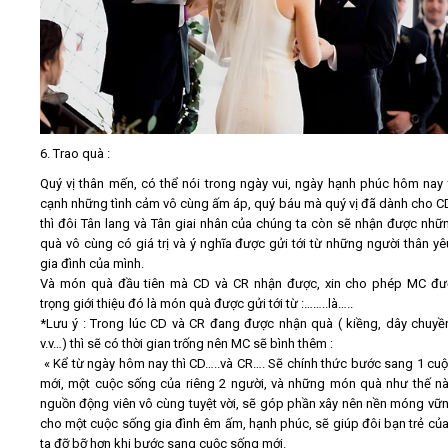
6. Trao quà :
Quý vị thân mến, có thể nói trong ngày vui, ngày hạnh phúc hôm nay 
cạnh những tình cảm vô cùng ấm áp, quý báu mà quý vị đã dành cho C
thì đôi Tân lang và Tân giai nhân của chúng ta còn sẽ nhận được nh
quà vô cùng có giá trị và ý nghĩa được gửi tới từ những người thân yê
gia đình của mình.
Và món quà đầu tiên mà CD và CR nhận được, xin cho phép MC đư
trọng giới thiệu đó là món quà được gửi tới từ :……..là…..
*Lưu ý : Trong lúc CD và CR đang được nhận quà ( kiềng, dây chuyề
v.v…) thì sẽ có thời gian trống nên MC sẽ bình thêm :
« Kể từ ngày hôm nay thì CD…..và CR…. Sẽ chính thức bước sang 1 cu
mới, một cuộc sống của riêng 2 người, và những món quà như thế nà
nguồn động viên vô cùng tuyệt vời, sẽ góp phần xây nên nền móng vữ
cho một cuộc sống gia đình êm ấm, hạnh phúc, sẽ giúp đôi bạn trẻ củ
ta đỡ bỡ hơn khi bước sang cuộc sống mới.