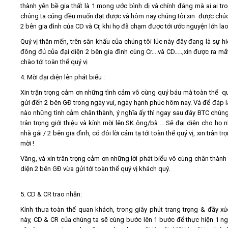
thành yên bề gia thất là 1 mong ước bình dị và chính đáng mà ai ai tr
chúng ta cũng đều muốn đạt được và hôm nay chúng tôi xin được ch
2 bên gia đình của CD và Cr, khi họ đã chạm được tới ước nguyện lớn lao
Quý vị thân mến, trên sân khấu của chúng tôi lúc này đây đang là sự hi
đông đủ của đại diện 2 bên gia đình cùng Cr….và CD…..,xin được ra mắt
chào tới toàn thể quý vị
4. Mời đại diện lên phát biểu :
Xin trận trọng cảm ơn những tình cảm vô cùng quý báu mà toàn thể qu
gửi đến 2 bên GĐ trong ngày vui, ngày hạnh phúc hôm nay. Và để đáp l
nào những tình cảm chân thành, ý nghĩa ấy thì ngay sau đây BTC chúng 
trân trọng giới thiệu và kính mời lên SK ông/bà ….Sẽ đại diện cho họ nh
nhà gái / 2 bên gia đình, có đôi lời cảm tạ tới toàn thể quý vị, xin trân tr
mời !
Vâng, và xin trân trọng cảm ơn những lời phát biểu vô cùng chân thành
diện 2 bên GĐ vừa gửi tới toàn thể quý vị khách quý.
5. CD & CR trao nhẫn:
Kính thưa toàn thể quan khách, trong giây phút trang trọng & đầy x
này, CD & CR của chúng ta sẽ cùng bước lên 1 bước để thực hiện 1 ng