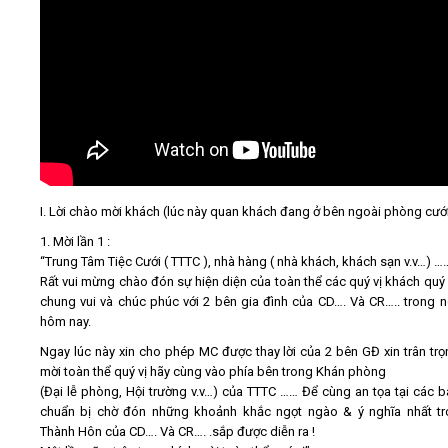
Kiến thức
Liên hệ - Đăng ký
Tìm kiếm
I. Lời chào mời khách (lúc này quan khách đang ở bên ngoài phòng cưới
1. Mời lần 1 :
“Trung Tâm Tiệc Cưới ( TTTC ), nhà hàng ( nhà khách, khách sạn v.v…) …
Rất vui mừng chào đón sự hiện diện của toàn thể các quý vị khách quý
chung vui và chúc phúc với 2 bên gia đình của CD…. Và CR….. trong n
hôm nay.
Ngay lúc này xin cho phép MC được thay lời của 2 bên GĐ xin trân trọ
mời toàn thể quý vị hãy cùng vào phía bên trong Khán phòng
(Đại lễ phòng, Hội trường v.v…) của TTTC …… Để cùng an tọa tại các bà
chuẩn bị chờ đón những khoảnh khắc ngọt ngào & ý nghĩa nhất t
Thành Hôn của CD…. Và CR…. .sắp được diễn ra !