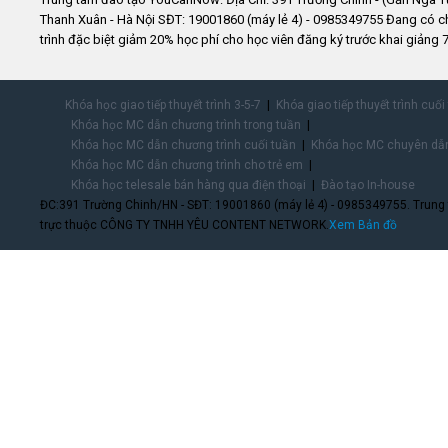
Thanh Xuân - Hà Nội SĐT: 19001860 (máy lẻ 4) - 0985349755 Đang có 
trình đặc biệt giảm 20% học phí cho học viên đăng ký trước khai giảng 7
Khóa học giao tiếp thuyết trình 3-5-7
Khóa giao tiếp thuyết trình cuối
Khóa học MC dẫn chương trình trong tuần
Khóa học MC dẫn chương trình cuối tuần
Khóa học MC chuyên dẫn
Khóa học MC dẫn chương trình cho trẻ em
Khóa học telesale bán hàng qua điện thoại
Đào tạo In-house
ĐC:391 Trường Chinh/HN - SĐT: 19001860 (máy lẻ 4) - 0985349755. Trung
trực thuộc CÔNG TY TNHH YÊU CONTENT NETWORK.
Xem Bản đồ