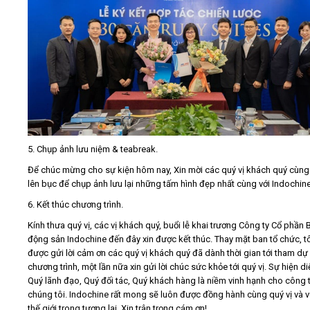
5. Chụp ảnh lưu niệm & teabreak.
Để chúc mừng cho sự kiện hôm nay, Xin mời các quý vị khách quý cùn
lên bục để chụp ảnh lưu lại những tấm hình đẹp nhất cùng với Indochin
6. Kết thúc chương trình.
Kính thưa quý vị, các vị khách quý, buổi lễ khai trương Công ty Cổ phần 
động sản Indochine đến đây xin được kết thúc. Thay mặt ban tổ chức, tô
được gửi lời cảm ơn các quý vị khách quý đã dành thời gian tới tham dự
chương trình, một lần nữa xin gửi lời chúc sức khỏe tới quý vị. Sự hiện d
Quý lãnh đạo, Quý đối tác, Quý khách hàng là niềm vinh hạnh cho công 
chúng tôi. Indochine rất mong sẽ luôn được đồng hành cùng quý vị và v
thế giới trong tương lai. Xin trân trọng cám ơn!