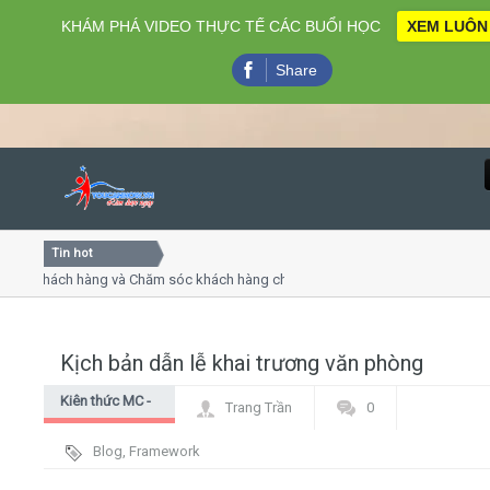
KHÁM PHÁ VIDEO THỰC TẾ CÁC BUỔI HỌC
XEM LUÔN
Share
Tin hot
Close
hách hàng và Chăm sóc khách hàng chuyên nghiệp
Khóa học
 thuyết trình online
Khóa học 
ều thứ 4, 7
Khóa học 
Kịch bản dẫn lễ khai trương văn phòng
Home
Kiên thức MC -
Trang Trần
0
Giới thiệu
dẫn chương
Blog
,
Framework
trình
Lịch khai giảng