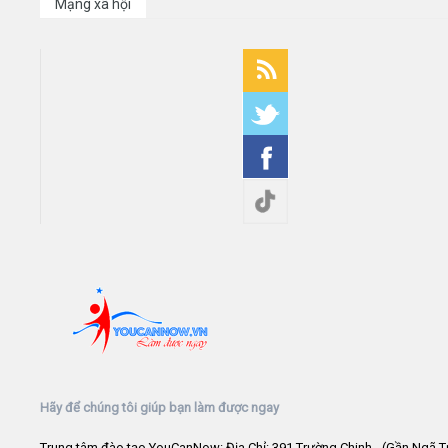
Mạng xã hội
Hãy để chúng tôi giúp bạn làm được ngay
Trung tâm đào tạo YouCanNow: Địa Chỉ: 391 Trường Chinh - (Gần Ngã T