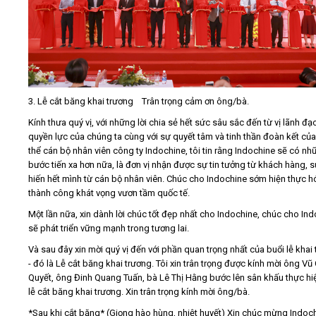
3. Lễ cắt băng khai trương Trân trọng cảm ơn ông/bà.
Kính thưa quý vị, với những lời chia sẻ hết sức sâu sắc đến từ vị lãnh đạ
quyền lực của chúng ta cùng với sự quyết tâm và tinh thần đoàn kết của
thể cán bộ nhân viên công ty Indochine, tôi tin rằng Indochine sẽ có nh
bước tiến xa hơn nữa, là đơn vị nhận được sự tin tưởng từ khách hàng, 
hiến hết mình từ cán bộ nhân viên. Chúc cho Indochine sớm hiện thực h
thành công khát vọng vươn tầm quốc tế.
Một lần nữa, xin dành lời chúc tốt đẹp nhất cho Indochine, chúc cho In
sẽ phát triển vững mạnh trong tương lai.
Và sau đây xin mời quý vị đến với phần quan trọng nhất của buổi lễ khai
- đó là Lễ cắt băng khai trương. Tôi xin trân trọng được kính mời ông V
Quyết, ông Đinh Quang Tuấn, bà Lê Thị Hằng bước lên sân khấu thực hi
lễ cắt băng khai trương. Xin trân trọng kính mời ông/bà.
*Sau khi cắt băng* (Giọng hào hùng, nhiệt huyết) Xin chúc mừng Indoch