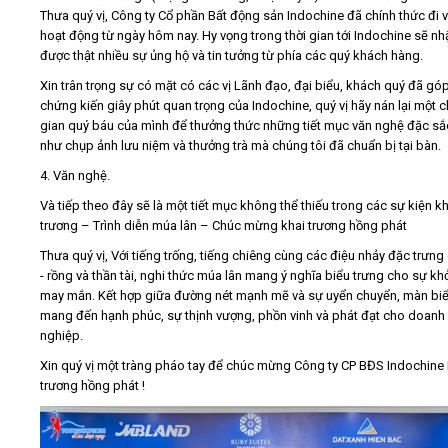
Thưa quý vị, Công ty Cổ phần Bất động sản Indochine đã chính thức đi 
hoạt động từ ngày hôm nay. Hy vọng trong thời gian tới Indochine sẽ nh
được thật nhiều sự ủng hộ và tin tưởng từ phía các quý khách hàng.
Xin trân trọng sự có mặt có các vị Lãnh đạo, đại biểu, khách quý đã gó
chứng kiến giây phút quan trọng của Indochine, quý vị hãy nán lại một c
gian quý báu của mình để thưởng thức những tiết mục văn nghệ đặc s
như chụp ảnh lưu niệm và thưởng trà mà chúng tôi đã chuẩn bị tại bàn.
4. Văn nghệ.
Và tiếp theo đây sẽ là một tiết mục không thể thiếu trong các sự kiện kh
trương – Trình diễn múa lân – Chúc mừng khai trương hồng phát
Thưa quý vị, Với tiếng trống, tiếng chiêng cùng các điệu nhảy đặc trưng
- rồng và thần tài, nghi thức múa lân mang ý nghĩa biểu trưng cho sự kh
may mắn. Kết hợp giữa đường nét mạnh mẽ và sự uyển chuyển, màn biể
mang đến hạnh phúc, sự thịnh vượng, phồn vinh và phát đạt cho doanh
nghiệp.
Xin quý vị một tràng pháo tay để chúc mừng Công ty CP BĐS Indochine 
trương hồng phát !