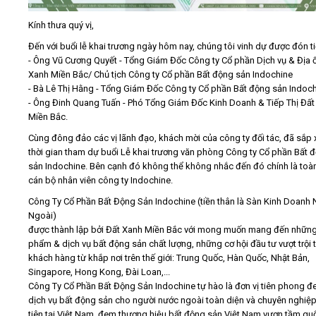
Kính thưa quý vị,
Đến với buổi lễ khai trương ngày hôm nay, chúng tôi vinh dự được đón ti
- Ông Vũ Cương Quyết - Tổng Giám Đốc Công ty Cổ phần Dịch vụ & Địa 
Xanh Miền Bắc/ Chủ tịch Công ty Cổ phần Bất động sản Indochine
- Bà Lê Thị Hằng - Tổng Giám Đốc Công ty Cổ phần Bất động sản Indoc
- Ông Đinh Quang Tuấn - Phó Tổng Giám Đốc Kinh Doanh & Tiếp Thị Đất
Miền Bắc.
Cùng đông đảo các vị lãnh đạo, khách mời của công ty đối tác, đã sắp
thời gian tham dự buổi Lễ khai trương văn phòng Công ty Cổ phần Bất 
sản Indochine. Bên cạnh đó không thể không nhắc đến đó chính là toàn
cán bộ nhân viên công ty Indochine.
Công Ty Cổ Phần Bất Động Sản Indochine (tiền thân là Sàn Kinh Doanh
Ngoài)
được thành lập bởi Đất Xanh Miền Bắc với mong muốn mang đến nhữn
phẩm & dịch vụ bất động sản chất lượng, những cơ hội đầu tư vượt trội t
khách hàng từ khắp nơi trên thế giới: Trung Quốc, Hàn Quốc, Nhật Bản,
Singapore, Hong Kong, Đài Loan,...
Công Ty Cổ Phần Bất Động Sản Indochine tự hào là đơn vị tiên phong 
dịch vụ bất động sản cho người nước ngoài toàn diện và chuyên nghiệ
tiên tại Việt Nam, đem thương hiệu bất động sản Việt Nam vươn tầm qu