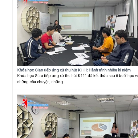
Khóa học Giao tiếp ứng xử thu hút K111: Hành trình nhiều kỉ niệm
Khóa học Giao tiếp ứng xử thu hút K111 đã kết thúc sau 6 buổi học v
những câu chuyện, những...