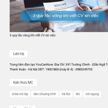
3 quy tắc vàng khi viết CV xin việc
Liên hệ
Trung tâm đào tạo YouCanNow: Địa Chỉ: 391 Trường Chinh - (Gần Ngã T
Thanh Xuân - Hà Nội SĐT: 19001860 (máy lẻ 4) - 0985349755
Kiến thức MC
chữa nói lắp
dẫn chương trình
Hà Nội
Mc
nói ngọng