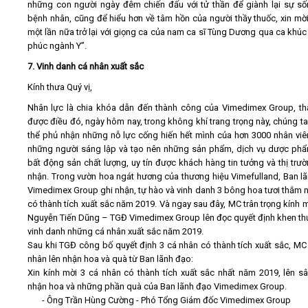
những con người ngày đêm chiến đấu với tử thần để giành lại sự s
bệnh nhân, cũng để hiểu hơn về tâm hồn của người thầy thuốc, xin mời
một lần nữa trở lại với giọng ca của nam ca sĩ Tùng Dương qua ca khú
phúc ngành Y”.
7. Vinh danh cá nhân xuất sắc
Kính thưa Quý vị,
Nhân lực là chia khóa dẫn đến thành công của Vimedimex Group, th
được điều đó, ngày hôm nay, trong không khí trang trọng này, chúng t
thể phủ nhận những nỗ lực cống hiến hết mình của hơn 3000 nhân viên
những người sáng lập và tạo nên những sản phẩm, dịch vụ dược phẩm
bất động sản chất lượng, uy tín được khách hàng tin tưởng và thị trư
nhận. Trong vườn hoa ngát hương của thương hiệu Vimefulland, Ban l
Vimedimex Group ghi nhận, tự hào và vinh danh 3 bông hoa tươi thắm n
có thành tích xuất sắc năm 2019. Và ngay sau đây, MC trân trọng kính 
Nguyễn Tiến Dũng – TGĐ Vimedimex Group lên đọc quyết định khen t
vinh danh những cá nhân xuất sắc năm 2019.
Sau khi TGĐ công bố quyết định 3 cá nhân có thành tích xuất sắc, MC
nhân lên nhận hoa và quà từ Ban lãnh đạo:
Xin kính mời 3 cá nhân có thành tích xuất sắc nhất năm 2019, lên s
nhận hoa và những phần quà của Ban lãnh đạo Vimedimex Group.
- Ông Trần Hùng Cường - Phó Tổng Giám đốc Vimedimex Group