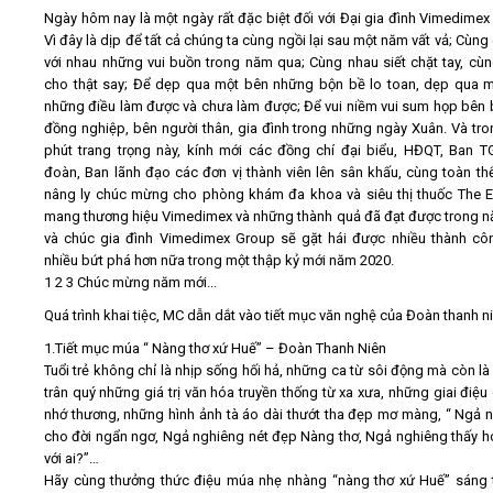
Ngày hôm nay là một ngày rất đặc biệt đối với Đại gia đình Vimedimex
Vì đây là dịp để tất cả chúng ta cùng ngồi lại sau một năm vất vả; Cùng
với nhau những vui buồn trong năm qua; Cùng nhau siết chặt tay, cù
cho thật say; Để dẹp qua một bên những bộn bề lo toan, dẹp qua 
những điều làm được và chưa làm được; Để vui niềm vui sum họp bên 
đồng nghiệp, bên người thân, gia đình trong những ngày Xuân. Và tro
phút trang trọng này, kính mới các đồng chí đại biểu, HĐQT, Ban 
đoàn, Ban lãnh đạo các đơn vị thành viên lên sân khấu, cùng toàn t
nâng ly chúc mừng cho phòng khám đa khoa và siêu thị thuốc The 
mang thương hiệu Vimedimex và những thành quả đã đạt được trong 
và chúc gia đình Vimedimex Group sẽ gặt hái được nhiều thành cô
nhiều bứt phá hơn nữa trong một thập kỷ mới năm 2020.
1 2 3 Chúc mừng năm mới...
Quá trình khai tiệc, MC dẫn dắt vào tiết mục văn nghệ của Đoàn thanh ni
1.Tiết mục múa “ Nàng thơ xứ Huế” – Đoàn Thanh Niên
Tuổi trẻ không chỉ là nhịp sống hối hả, những ca từ sôi động mà còn là 
trân quý những giá trị văn hóa truyền thống từ xa xưa, những giai điệu 
nhớ thương, những hình ảnh tà áo dài thướt tha đẹp mơ màng, “ Ngả 
cho đời ngẩn ngơ, Ngả nghiêng nét đẹp Nàng thơ, Ngả nghiêng thấy h
với ai?”…
Hãy cùng thưởng thức điệu múa nhẹ nhàng “nàng thơ xứ Huế” sáng 