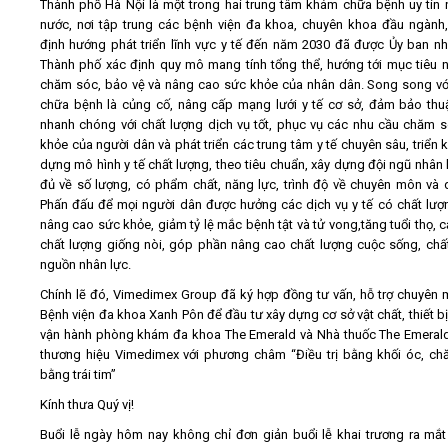
Thành phố Hà Nội là một trong hai trung tâm khám chữa bệnh uy tín 
nước, nơi tập trung các bệnh viện đa khoa, chuyên khoa đầu ngành, 
định hướng phát triển lĩnh vực y tế đến năm 2030 đã được Ủy ban n
Thành phố xác định quy mô mang tính tổng thể, hướng tới mục tiêu 
chăm sóc, bảo vệ và nâng cao sức khỏe của nhân dân. Song song v
chữa bệnh là củng cố, nâng cấp mạng lưới y tế cơ sở, đảm bảo thuậ
nhanh chóng với chất lượng dịch vụ tốt, phục vụ các nhu cầu chăm 
khỏe của người dân và phát triển các trung tâm y tế chuyên sâu, triển k
dựng mô hình y tế chất lượng, theo tiêu chuẩn, xây dựng đội ngũ nhân l
đủ về số lượng, có phẩm chất, năng lực, trình độ về chuyên môn và q
Phấn đấu để mọi người dân được hưởng các dịch vụ y tế có chất lượ
nâng cao sức khỏe, giảm tỷ lệ mắc bệnh tật và tử vong,tăng tuổi thọ, cả
chất lượng giống nòi, góp phần nâng cao chất lượng cuộc sống, chấ
nguồn nhân lực.
Chính lẽ đó, Vimedimex Group đã ký hợp đồng tư vấn, hỗ trợ chuyên 
Bệnh viện đa khoa Xanh Pôn để đầu tư xây dựng cơ sở vật chất, thiết bị 
vận hành phòng khám đa khoa The Emerald và Nhà thuốc The Emera
thương hiệu Vimedimex với phương châm “Điều trị bằng khối óc, c
bằng trái tim”
Kính thưa Quý vị!
Buổi lễ ngày hôm nay không chỉ đơn giản buổi lễ khai trương ra mắ