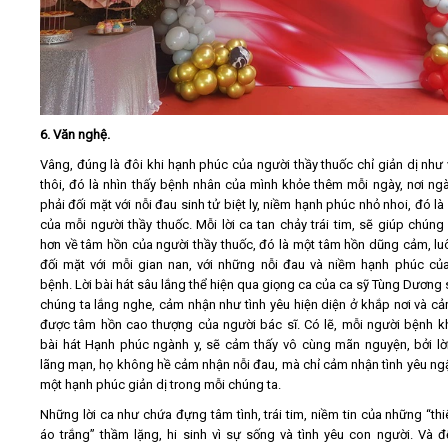
6. Văn nghệ.
Vâng, đúng là đôi khi hạnh phúc của người thầy thuốc chỉ giản dị như
thôi, đó là nhìn thấy bệnh nhân của mình khỏe thêm mỗi ngày, nơi ng
phải đối mặt với nỗi đau sinh tử biệt ly, niềm hạnh phúc nhỏ nhoi, đó l
của mỗi người thầy thuốc. Mỗi lời ca tan chảy trái tim, sẽ giúp chúng 
hơn về tâm hồn của người thầy thuốc, đó là một tâm hồn dũng cảm, lu
đối mặt với mỗi gian nan, với những nỗi đau và niềm hạnh phúc củ
bệnh. Lời bài hát sâu lắng thể hiện qua giọng ca của ca sỹ Tùng Dương 
chúng ta lắng nghe, cảm nhận như tình yêu hiện diện ở khắp nơi và c
được tâm hồn cao thượng của người bác sĩ. Có lẽ, mỗi người bệnh k
bài hát Hạnh phúc ngành y, sẽ cảm thấy vô cùng mãn nguyện, bởi lời
lãng mạn, họ không hề cảm nhận nỗi đau, mà chỉ cảm nhận tình yêu ngậ
một hạnh phúc giản dị trong mỗi chúng ta.
Những lời ca như chứa đựng tâm tình, trái tim, niềm tin của những “thi
áo trắng” thầm lặng, hi sinh vì sự sống và tình yêu con người. Và để