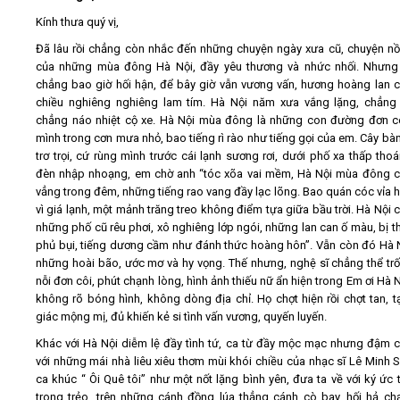
Kính thưa quý vị,
Đã lâu rồi chẳng còn nhắc đến những chuyện ngày xưa cũ, chuyện n
của những mùa đông Hà Nội, đầy yêu thương và nhức nhối. Nhưng
chẳng bao giờ hối hận, để bây giờ vẫn vương vấn, hương hoàng lan 
chiều nghiêng nghiêng lam tím. Hà Nội năm xưa vắng lặng, chẳng
chẳng náo nhiệt cộ xe. Hà Nội mùa đông là những con đường đơn 
mình trong cơn mưa nhỏ, bao tiếng rì rào như tiếng gọi của em. Cây bàng
trơ trọi, cứ rùng mình trước cái lạnh sương rơi, dưới phố xa thấp tho
đèn nhập nhoạng, em chờ anh “tóc xõa vai mềm, Hà Nội mùa đông 
vẳng trong đêm, những tiếng rao vang đầy lạc lõng. Bao quán cóc vỉa h
vì giá lạnh, một mảnh trăng treo không điểm tựa giữa bầu trời. Hà Nội c
những phố cũ rêu phơi, xô nghiêng lớp ngói, những lan can ố màu, bị th
phủ bụi, tiếng dương cầm như đánh thức hoàng hôn”. Vẫn còn đó Hà 
những hoài bão, ước mơ và hy vọng. Thế nhưng, nghệ sĩ chẳng thể trố
nỗi đơn côi, phút chạnh lòng, hình ảnh thiếu nữ ẩn hiện trong Em ơi Hà 
không rõ bóng hình, không dòng địa chỉ. Họ chợt hiện rồi chợt tan, 
giác mộng mị, đủ khiến kẻ si tình vấn vương, quyến luyến.
Khác với Hà Nội diễm lệ đầy tình tứ, ca từ đầy mộc mạc nhưng đậm c
với những mái nhà liêu xiêu thơm mùi khói chiều của nhạc sĩ Lê Minh 
ca khúc “ Ôi Quê tôi” như một nốt lặng bình yên, đưa ta về với ký ức t
trong trẻo, trên những cánh đồng lúa thẳng cánh cò bay, hối hả ch