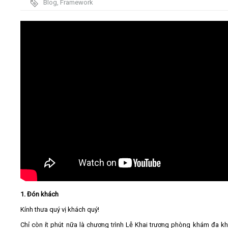
Blog
,
Framework
trình
Video
Kiến thức
Liên hệ - Đăng ký
Tìm kiếm
1. Đón khách
Kính thưa quý vị khách quý!
Chỉ còn ít phút nữa là chương trình Lễ Khai trương phòng khám đa k