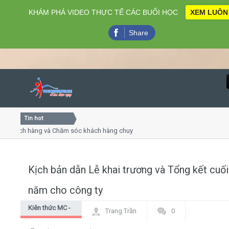
KHÁM PHÁ VIDEO THỰC TẾ CÁC BUỔI HỌC
XEM LUÔN
Share
Tin hot
Close
h hàng và Chăm sóc khách hàng chuyên nghiệp
Khóa học kỹ 
yết trình online
Khóa học "Ngh
thứ 4, 7
Khóa học làm
Kịch bản dẫn Lễ khai trương và Tổng kết cuối
Home
năm cho công ty
Giới thiệu
Kiên thức MC -
Trang Trần
0
dẫn chương
Lịch khai giảng