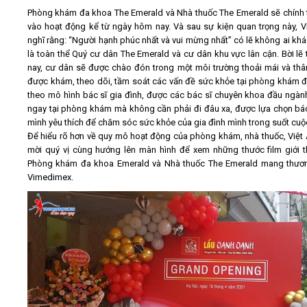
Phòng khám đa khoa The Emerald và Nhà thuốc The Emerald sẽ chính 
vào hoạt động kể từ ngày hôm nay. Và sau sự kiện quan trọng này, V
nghĩ rằng: “Người hạnh phúc nhất và vui mừng nhất” có lẽ không ai khá
là toàn thể Quý cư dân The Emerald và cư dân khu vực lân cận. Bời lẽ
nay, cư dân sẽ được chào đón trong một môi trường thoải mái và thân
được khám, theo dõi, tầm soát các vấn đề sức khỏe tại phòng khám 
theo mô hình bác sĩ gia đình, được các bác sĩ chuyên khoa đầu ngà
ngay tại phòng khám mà không cần phải đi đâu xa, được lựa chọn bá
mình yêu thích để chăm sóc sức khỏe của gia đình mình trong suốt cuộ
Để hiểu rõ hơn về quy mô hoạt động của phòng khám, nhà thuốc, Việt 
mời quý vị cùng hướng lên màn hình để xem những thước film giới t
Phòng khám đa khoa Emerald và Nhà thuốc The Emerald mang thươ
Vimedimex.