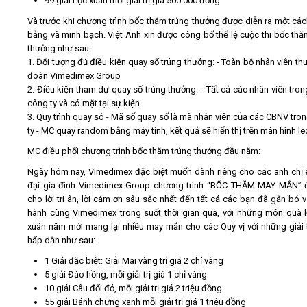
99 giải Lộc xuân mỗi giải trị giá 500.000 đồng
Và trước khi chương trình bốc thăm trúng thưởng được diễn ra một cá
bằng và minh bạch. Việt Anh xin được công bố thể lệ cuộc thi bốc thă
thưởng như sau:
1. Đối tượng đủ điều kiện quay số trúng thưởng: - Toàn bộ nhân viên th
đoàn Vimedimex Group
2. Điều kiện tham dự quay số trúng thưởng: - Tất cả các nhân viên tron
công ty và có mặt tại sự kiện.
3. Quy trình quay sô - Mã số quay số là mã nhân viên của các CBNV tro
ty - MC quay random bằng máy tính, kết quả sẽ hiển thị trên màn hình le
MC điều phối chương trình bốc thăm trúng thưởng đầu năm:
Ngày hôm nay, Vimedimex đặc biệt muốn dành riêng cho các anh chị
đại gia đình Vimedimex Group chương trình “BỐC THĂM MAY MẮN” 
cho lời tri ân, lời cảm ơn sâu sắc nhất đến tất cả các bạn đã gắn bó 
hành cùng Vimedimex trong suốt thời gian qua, với những món quà 
xuân năm mới mang lại nhiều may mắn cho các Quý vị với những giải
hấp dẫn như sau:
1 Giải đặc biệt: Giải Mai vàng trị giá 2 chỉ vàng
5 giải Đào hồng, mỗi giải trị giá 1 chỉ vàng
10 giải Câu đối đỏ, mỗi giải trị giá 2 triệu đồng
55 giải Bánh chưng xanh mỗi giải trị giá 1 triệu đồng