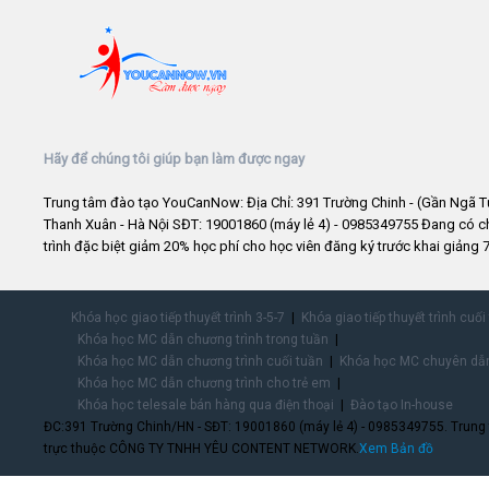
Hãy để chúng tôi giúp bạn làm được ngay
Trung tâm đào tạo YouCanNow: Địa Chỉ: 391 Trường Chinh - (Gần Ngã T
Thanh Xuân - Hà Nội SĐT: 19001860 (máy lẻ 4) - 0985349755 Đang có 
trình đặc biệt giảm 20% học phí cho học viên đăng ký trước khai giảng 7
Khóa học giao tiếp thuyết trình 3-5-7
Khóa giao tiếp thuyết trình cuối
Khóa học MC dẫn chương trình trong tuần
Khóa học MC dẫn chương trình cuối tuần
Khóa học MC chuyên dẫn
Khóa học MC dẫn chương trình cho trẻ em
Khóa học telesale bán hàng qua điện thoại
Đào tạo In-house
ĐC:391 Trường Chinh/HN - SĐT: 19001860 (máy lẻ 4) - 0985349755. Trung
trực thuộc CÔNG TY TNHH YÊU CONTENT NETWORK.
Xem Bản đồ