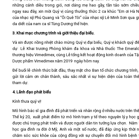
những cánh diều trong gió, nơi dáng mẹ hao gầy, tần tảo sớm chiề
ngay sau đây, xin mời Quý vị cùng thưởng thức 2 ca khúc “Em ơi Hà N
của nhạc sỹ Phú Quang và “Ôi Quê Tôi” của nhạc sỹ Lê Minh Sơn qua g
da diết của nam ca sĩ Tùng Dương thể hiện.
3. Khai mạc chương trình và giới thiệu đại biểu.
Và xin được nồng nhiệt chào mừng Quý vị đại biểu, Quý vị khách quý đ
dự Lễ Khai trương Phòng khám đa khoa và Nhà thuốc The Emeral
thương hiệu Vimedimex, cùng Lễ tổng kết hoạt động kinh doanh của T
Dược phẩm Vimedimex năm 2019 ngày hôm nay.
Để buổi lễ chính thức bắt đầu, thay mặt cho Ban tổ chức chương trình,
gửi lời cảm ơn chân thành, sâu sắc nhất vì sự hiện diện của toàn thể
tham dự.
4. Lãnh đạo phát biểu
Kính thưa quý vị!
Mô hình bác sĩ gia đình đã phát triển và nhân rộng ở nhiều nước trên thế
Thế kỷ 20, xuất phát điểm từ mô hình trạm y tế theo nguyên lý y học g
được chú trọng phát triển và được người dân tin tưởng lựa chọn. Năm 
học gia đình ra đời ở Mỹ, Anh và một số nước, đã đáp ứng kịp thời 
chăm sóc sức khỏe của cộng đồng với sự chuyển đổi mô hình bệnh t