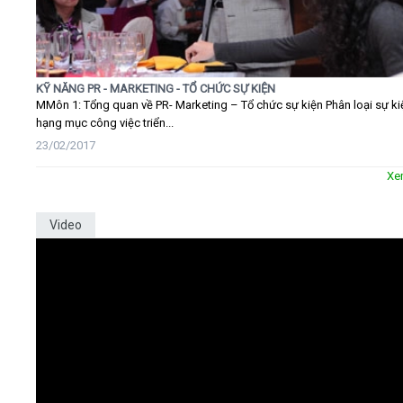
KỸ NĂNG PR - MARKETING - TỔ CHỨC SỰ KIỆN
MMôn 1: Tổng quan về PR- Marketing – Tổ chức sự kiện Phân loại sự ki
hạng mục công việc triển...
23/02/2017
Xe
Video