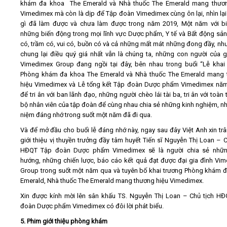
khám đa khoa The Emerald và Nhà thuốc The Emerald mang thươn
Vimedimex mà còn là dịp để Tập đoàn Vimedimex cùng ôn lại, nhìn lạ
gì đã làm được và chưa làm được trong năm 2019, Một năm với b
những biến động trong mọi lĩnh vực Dược phẩm, Y tế và Bất động sản
có, trầm có, vui có, buồn có và cả những mất mát những đong đầy, nh
chung lại điều quý giá nhất vẫn là chúng ta, những con người của g
Vimedimex Group đang ngồi tại đây, bên nhau trong buổi “Lễ khai
Phòng khám đa khoa The Emerald và Nhà thuốc The Emerald mang 
hiệu Vimedimex và Lễ tổng kết Tập đoàn Dược phẩm Vimedimex nă
để tri ân với ban lãnh đạo, những người chèo lái tài ba, tri ân với toàn
bộ nhân viên của tập đoàn để cùng nhau chia sẻ những kinh nghiệm, n
niệm đáng nhớ trong suốt một năm đã đi qua.
Và để mở đầu cho buổi lễ đáng nhớ này, ngay sau đây Việt Anh xin trâ
giới thiệu vị thuyền trưởng đầy tâm huyết Tiến sĩ Nguyễn Thị Loan – C
HĐQT Tập đoàn Dược phẩm Vimedimex sẽ là người chia sẻ nhữn
hướng, những chiến lược, báo cáo kết quả đạt được đại gia đình Vi
Group trong suốt một năm qua và tuyên bố khai trương Phòng khám 
Emerald, Nhà thuốc The Emerald mang thương hiệu Vimedimex.
Xin được kính mời lên sân khấu TS. Nguyễn Thị Loan – Chủ tịch H
đoàn Dược phẩm Vimedimex có đôi lời phát biểu.
5. Phim giới thiệu phòng khám