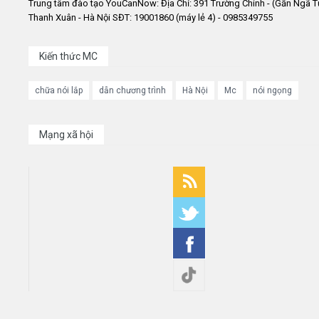
Trung tâm đào tạo YouCanNow: Địa Chỉ: 391 Trường Chinh - (Gần Ngã T
Thanh Xuân - Hà Nội SĐT: 19001860 (máy lẻ 4) - 0985349755
Kiến thức MC
chữa nói lắp
dẫn chương trình
Hà Nội
Mc
nói ngọng
Mạng xã hội