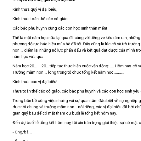
Kính thưa quý vị đại biểu,
Kính thưa toàn thể các cô giáo
Các bậc phụ huynh cùng các con học sinh thân mến!
Thế là một năm học nữa lại qua đi, cùng với tiếng ve kêu râm ran, nhữn
phượng đỏ rực báo hiệu mùa hè đã tới. Đây cũng là lúc cô và trò trườn
non … điểm lại những nỗ lực phấn đấu và kết quả đạt được của mình tr
năm học vừa qua.
Năm học 20… – 20… tiếp tục thực hiện cuộc vận động: …. Hôm nay, cô và
Trường mầm non … long trọng tổ chức tổng kết năm học ……….
Kính thưa các vị đại biểu!
Thưa toàn thể các cô giáo, các bậc phụ huynh và các con học sinh yêu 
Trong bộn bề công việc nhưng với sự quan tâm đặc biệt về sự nghiệp g
dục nói chung và trường mầm non… nói riêng, các vị đại biểu đã bớt chú
gian quý báu để có mặt tham dự buổi lễ tổng kết hôm nay.
Đến dự buổi lễ tổng kết hôm nay, tôi xin trân trọng giới thiệu sự có mặt 
- Ông/bà …