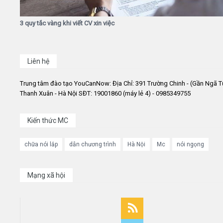
3 quy tắc vàng khi viết CV xin việc
Liên hệ
Trung tâm đào tạo YouCanNow: Địa Chỉ: 391 Trường Chinh - (Gần Ngã T
Thanh Xuân - Hà Nội SĐT: 19001860 (máy lẻ 4) - 0985349755
Kiến thức MC
chữa nói lắp
dẫn chương trình
Hà Nội
Mc
nói ngọng
Mạng xã hội