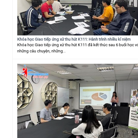
Khóa học Giao tiếp ứng xử thu hút K111: Hành trình nhiều kỉ niệm
Khóa học Giao tiếp ứng xử thu hút K111 đã kết thúc sau 6 buổi học v
những câu chuyện, những...