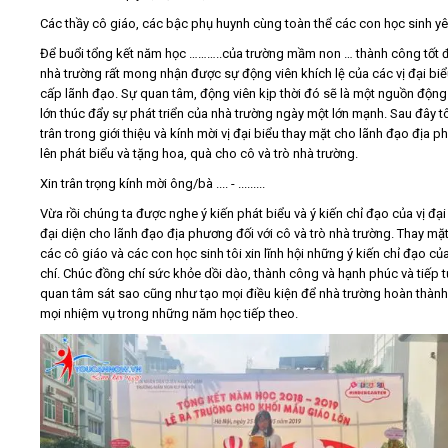
Các thầy cô giáo, các bậc phụ huynh cùng toàn thể các con học sinh yê
Để buổi tổng kết năm học ………..của trường mầm non … thành công tốt 
nhà trường rất mong nhận được sự động viên khích lệ của các vị đại biể
cấp lãnh đạo. Sự quan tâm, động viên kịp thời đó sẽ là một nguồn động
lớn thúc đẩy sự phát triển của nhà trường ngày một lớn mạnh. Sau đây tô
trân trong giới thiệu và kính mời vị đại biểu thay mặt cho lãnh đạo địa 
lên phát biểu và tặng hoa, quà cho cô và trò nhà trường.
Xin trân trọng kính mời ông/bà .... - .........
Vừa rồi chúng ta được nghe ý kiến phát biểu và ý kiến chỉ đạo của vị đại
đại diện cho lãnh đạo địa phương đối với cô và trò nhà trường. Thay mặ
các cô giáo và các con học sinh tôi xin lĩnh hội những ý kiến chỉ đạo c
chí. Chúc đồng chí sức khỏe dồi dào, thành công và hạnh phúc và tiếp 
quan tâm sát sao cũng như tạo mọi điều kiện để nhà trường hoàn thành
mọi nhiệm vụ trong những năm học tiếp theo.