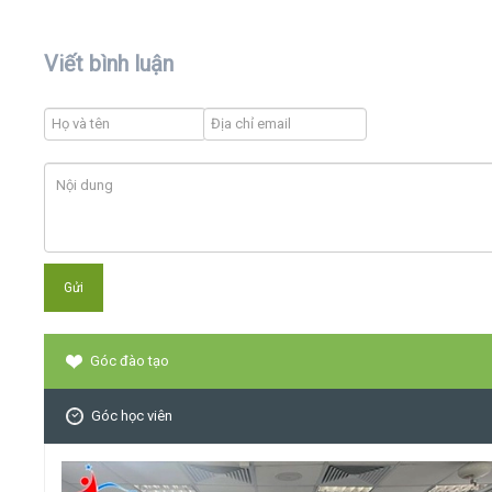
Viết bình luận
Góc đào tạo
Góc học viên