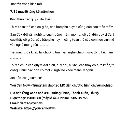
Xin trân trọng kính mời!
7. Bế mạc lễ tổng kết năm học
Kính thưa các quý vị đại biểu,
Thưa toàn thể các cô giáo, các bậc phụ huynh cùng các con thân mến!
Sau đây, đội văn nghệ .... của trường mầm mon .... sẽ gửi đến quý vị đại 
các thầy cô giáo, các bậc phụ huynh cùng toàn thể các con học sinh ti
văn nghệ mang tên:............
Tiết mục … đã khép lại chương trình văn nghệ chào mừng tổng kết năm
……………..
Tôi xin chúc các quý vị đại biểu, quý phụ huynh, các thầy cô sức khỏe, 
công. Chúc các con có một kì nghỉ hè khỏe mạnh, ý nghĩa!
Xin trân trọng cảm ơn!
You Can Now - Trung tâm đào tạo MC dẫn chương trình chuyên nghiệp
Địa chỉ: Tầng 4 tòa nhà 391 Trường Chinh, Thanh Xuân, Hà Nội
Điện thoại: 19001860 (máy lẻ 4) - Hotline 0985349755
Email: daotao@ycn.vn
Website: https://youcannow.vn