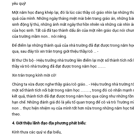
yêu quý!
Một năm học đang khép lại, đó là lúc các thầy cô giáo nhìn lại những t
quả của mình. Những ngày tháng miệt mài bên trang giáo án, những bà
sinh động lý thú, những ánh mắt ngây thơ hồn nhiên và những cái nhìn 
của học sinh. Tất cả đã tạo thành dấu ấn của một nền giáo dục nói chu
của trường mầm non… nói riêng.
Để điểm lại những thành quả của nhà trường đã đạt được trong năm họ
qua, sau đây tôi xin trân trọng giới thiệu thầy/cô … -
Bí thư Chi bộ - Hiệu trưởng nhà trường lên điểm lại một số thành tích nổi
thầy và trò nhà trường đã đạt được trong năm học ……...
Xin trân trọng kính mời cô!
Chúng ta vừa được nghe thầy giáo/cô giáo… - Hiệu trưởng nhà trường t
một số thành tích nổi bật trong năm học ……….., trong đó có nhấn mạnh
kết quả, thành tích đã đạt được trong năm học qua cũng như những tồn 
hạn chế. Những đánh giá đó là yếu tố quan trọng để cô và trò Trường 
non … thực hiện nhiệm vụ của mình tốt hơn nữa trong những năm học ti
theo.
4. Giới thiệu lãnh đạo địa phương phát biểu:
Kính thưa các quý vị đại biểu,