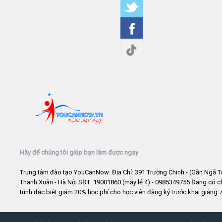
Hãy để chúng tôi giúp bạn làm được ngay
Trung tâm đào tạo YouCanNow: Địa Chỉ: 391 Trường Chinh - (Gần Ngã T
Thanh Xuân - Hà Nội SĐT: 19001860 (máy lẻ 4) - 0985349755 Đang có 
trình đặc biệt giảm 20% học phí cho học viên đăng ký trước khai giảng 7