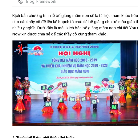
Blog
,
Framework
trình
Video
Kịch bản chương trình lễ bế giảng mầm non sẽ là tài liệu tham khảo hữu
cho các thầy cô để lên kế hoạch tổ chức lễ bế giảng cho trẻ mẫu giáo t
nhiều ý nghĩa. Dưới đây là mẫu kịch bản bế giảng mầm non chi tiết You
Kiến thức
Now xin được chia sẻ để các thầy cô cùng tham khảo.
Liên hệ - Đăng ký
Tìm kiếm
1. Tuyên bố lí do, giới thiệu đại biểu: