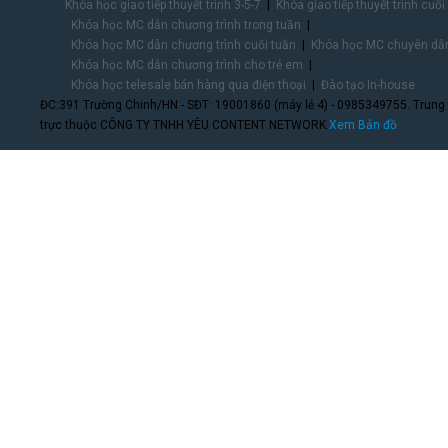
Khóa học giao tiếp thuyết trình 3-5-7
Khóa giao tiếp thuyết trình cuối
Khóa học MC dẫn chương trình trong tuần
Khóa học MC dẫn chương trình cuối tuần
Khóa học MC chuyên dẫn
Khóa học MC dẫn chương trình cho trẻ em
Khóa học telesale bán hàng qua điện thoại
Đào tạo In-house
ĐC:391 Trường Chinh/HN - SĐT: 19001860 (máy lẻ 4) - 0985349755. Trung
trực thuộc CÔNG TY TNHH YÊU CONTENT NETWORK.
Xem Bản đồ