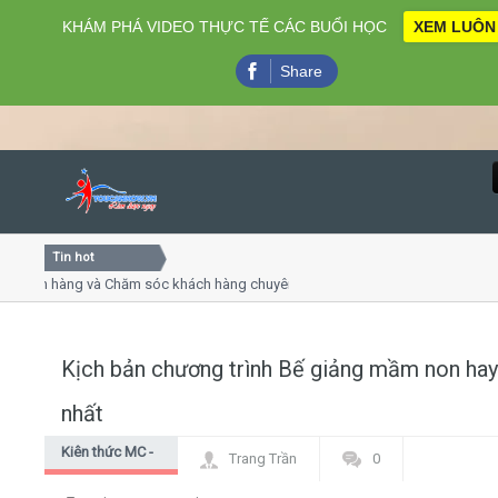
KHÁM PHÁ VIDEO THỰC TẾ CÁC BUỔI HỌC
XEM LUÔN
Share
Tin hot
Close
h hàng và Chăm sóc khách hàng chuyên nghiệp
Khóa học kỹ 
yết trình online
Khóa học "Ngh
thứ 4, 7
Khóa học làm
Kịch bản chương trình Bế giảng mầm non hay
Home
nhất
Giới thiệu
Kiên thức MC -
Trang Trần
0
dẫn chương
Lịch khai giảng