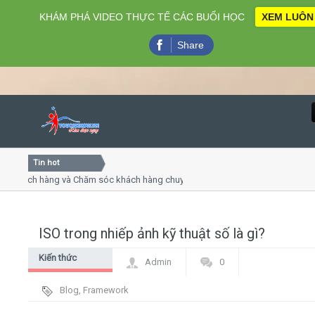
KHÁM PHÁ VIDEO THỰC TẾ CÁC BUỔI HỌC
XEM LUÔN
Share
Tin hot
Close
hách hàng và Chăm sóc khách hàng chuyên nghiệp
Khóa học 
 thuyết trình online
Khóa học "
ều thứ 4, 7
Khóa học 
ISO trong nhiếp ảnh kỹ thuật số là gì?
Home
Kiến thức
Admin
0
Giới thiệu
chung
Blog
,
Framework
Lịch khai giảng