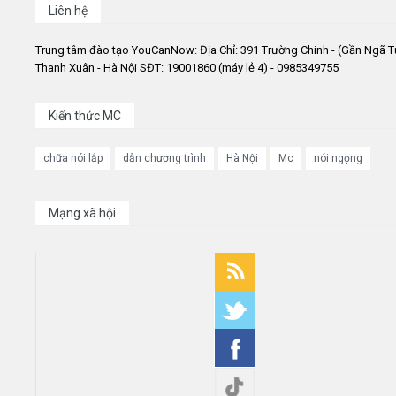
Liên hệ
Trung tâm đào tạo YouCanNow: Địa Chỉ: 391 Trường Chinh - (Gần Ngã T
Thanh Xuân - Hà Nội SĐT: 19001860 (máy lẻ 4) - 0985349755
Kiến thức MC
chữa nói lắp
dẫn chương trình
Hà Nội
Mc
nói ngọng
Mạng xã hội