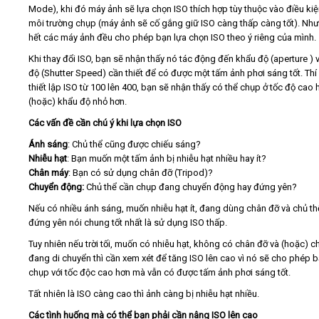
Mode), khi đó máy ảnh sẽ lựa chọn ISO thích hợp tùy thuộc vào điều ki
môi trường chụp (máy ảnh sẽ cố gắng giữ ISO càng thấp càng tốt). Nh
hết các máy ảnh đều cho phép bạn lựa chọn ISO theo ý riêng của mình.
Khi thay đổi ISO, bạn sẽ nhận thấy nó tác động đến khẩu độ (aperture ) 
độ (Shutter Speed) cần thiết để có được một tấm ảnh phơi sáng tốt. Thí
thiết lập ISO từ 100 lên 400, bạn sẽ nhận thấy có thể chụp ở tốc độ cao 
(hoặc) khẩu độ nhỏ hơn.
Các vấn đề cần chú ý khi lựa chọn ISO
Ánh sáng
: Chủ thể cũng được chiếu sáng?
Nhiễu hạt
: Bạn muốn một tấm ảnh bị nhiễu hạt nhiều hay ít?
Chân máy
: Bạn có sử dụng chân đỡ (Tripod)?
Chuyển động:
Chủ thể cần chụp đang chuyển động hay đứng yên?
Nếu có nhiều ánh sáng, muốn nhiễu hạt ít, đang dùng chân đỡ và chủ t
đứng yên nói chung tốt nhất là sử dụng ISO thấp.
Tuy nhiên nếu trời tối, muốn có nhiễu hạt, không có chân đỡ và (hoặc) c
đang di chuyển thì cần xem xét để tăng ISO lên cao vì nó sẽ cho phép 
chụp với tốc độc cao hơn mà vẫn có được tấm ảnh phơi sáng tốt.
Tất nhiên là ISO càng cao thì ảnh càng bị nhiễu hạt nhiều.
Các tình huống mà có thể bạn phải cần nâng ISO lên cao