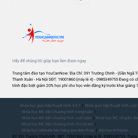
Hãy để chúng tôi giúp bạn làm được ngay
Trung tâm đào tạo YouCanNow: Địa Chỉ: 391 Trường Chinh - (Gần Ngã T
Thanh Xuân - Hà Nội SĐT: 19001860 (máy lẻ 4) - 0985349755 Đang có 
trình đặc biệt giảm 20% học phí cho học viên đăng ký trước khai giảng 7
Khóa học giao tiếp thuyết trình 3-5-7
Khóa giao tiếp thuyết trình cuối
Khóa học MC dẫn chương trình trong tuần
Khóa học MC dẫn chương trình cuối tuần
Khóa học MC chuyên dẫn
Khóa học MC dẫn chương trình cho trẻ em
Khóa học telesale bán hàng qua điện thoại
Đào tạo In-house
ĐC:391 Trường Chinh/HN - SĐT: 19001860 (máy lẻ 4) - 0985349755. Trung