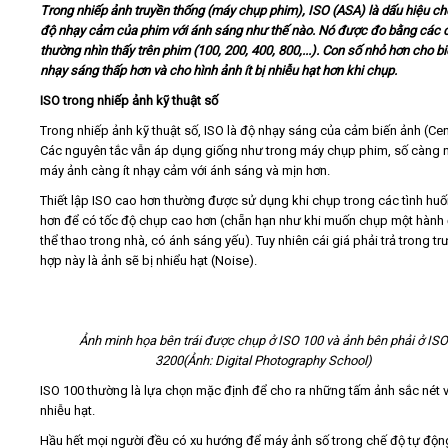
Trong nhiếp ảnh truyền thống (máy chụp phim), ISO (ASA) là dấu hiệu ch
độ nhạy cảm của phim với ánh sáng như thế nào. Nó được đo bằng các 
Video
thường nhìn thấy trên phim (100, 200, 400, 800,...). Con số nhỏ hơn cho bi
nhạy sáng thấp hơn và cho hình ảnh ít bị nhiễu hạt hơn khi chụp.
Kiến thức
ISO trong nhiếp ảnh kỹ thuật số
Trong nhiếp ảnh kỹ thuật số, ISO là độ nhạy sáng của cảm biến ảnh (Cen
Liên hệ - Đăng ký
Các nguyên tắc vẫn áp dụng giống như trong máy chụp phim, số càng n
máy ảnh càng ít nhạy cảm với ánh sáng và mịn hơn.
Thiết lập ISO cao hơn thường được sử dụng khi chụp trong các tình huố
hơn để có tốc độ chụp cao hơn (chẵn hạn như khi muốn chụp một hành
thể thao trong nhà, có ánh sáng yếu). Tuy nhiên cái giá phải trả trong t
Tìm kiếm
hợp này là ảnh sẽ bị nhiểu hạt (Noise).
Ảnh minh họa bên trái được chụp ở ISO 100 và ảnh bên phải ở IS
3200(Ảnh: Digital Photography School)
ISO 100 thường là lựa chọn mặc định để cho ra những tấm ảnh sắc nét v
nhiễu hạt.
Hầu hết mọi người đều có xu hướng để máy ảnh số trong chế độ tự độn