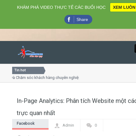
KHÁM PHÁ VIDEO THỰC TẾ CÁC BUỔI HỌC
XEM LUÔN
Share
Tin hot
Close
và Chăm sóc khách hàng chuyên nghiệp
Khóa học kỹ năng bá
h online
Khóa học "Nghệ thuật 
Khóa học làm phim 72
In-Page Analytics: Phân tích Website một cá
Home
trực quan nhất
Giới thiệu
Facebook
Admin
0
Marketing
Lịch khai giảng