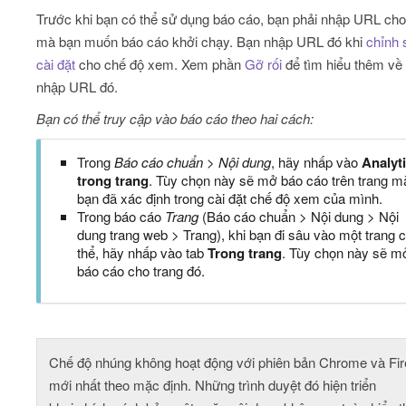
Trước khi bạn có thể sử dụng báo cáo, bạn phải nhập URL cho
mà bạn muốn báo cáo khởi chạy. Bạn nhập URL đó khi
chỉnh 
cài đặt
cho chế độ xem. Xem phần
Gỡ rối
để tìm hiểu thêm về
nhập URL đó.
Bạn có thể truy cập vào báo cáo theo hai cách:
Trong
Báo cáo chuẩn > Nội dung
, hãy nhấp vào
Analyt
trong trang
. Tùy chọn này sẽ mở báo cáo trên trang m
bạn đã xác định trong cài đặt chế độ xem của mình.
Trong báo cáo
Trang
(Báo cáo chuẩn > Nội dung > Nội
dung trang web > Trang), khi bạn đi sâu vào một trang 
thể, hãy nhấp vào tab
Trong trang
. Tùy chọn này sẽ m
báo cáo cho trang đó.
Chế độ nhúng không hoạt động với phiên bản Chrome và Fir
mới nhất theo mặc định. Những trình duyệt đó hiện triển