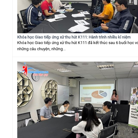
Khóa học Giao tiếp ứng xử thu hút K111: Hành trình nhiều kỉ niệm
Khóa học Giao tiếp ứng xử thu hút K111 đã kết thúc sau 6 buổi học v
những câu chuyện, những...