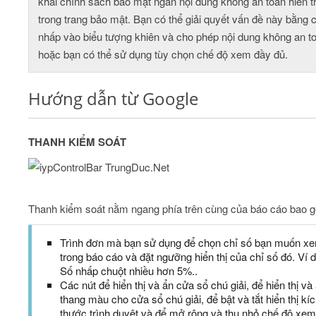
khai chính sách bảo mật ngăn nội dung không an toàn hiển t
trong trang bảo mật. Bạn có thể giải quyết vấn đề này bằng 
nhấp vào biểu tượng khiên và cho phép nội dung không an t
hoặc bạn có thể sử dụng tùy chọn chế độ xem đầy đủ.
Hướng dẫn từ Google
THANH KIỂM SOÁT
Thanh kiểm soát nằm ngang phía trên cùng của báo cáo bao 
Trình đơn mà bạn sử dụng để chọn chỉ số bạn muốn x
trong báo cáo và đặt ngưỡng hiển thị của chỉ số đó. Ví d
Số nhấp chuột nhiều hơn 5%..
Các nút để hiển thị và ẩn cửa sổ chú giải, để hiển thị và
thang màu cho cửa sổ chú giải, để bật và tắt hiển thị kí
thước trình duyệt và để mở rộng và thu nhỏ chế độ xem