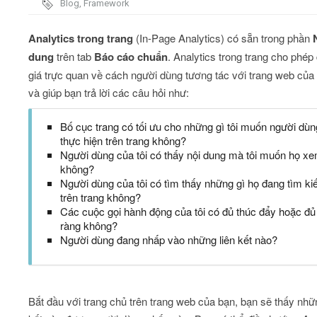
Blog
,
Framework
Video
Analytics trong trang
(In-Page Analytics) có sẵn trong phần
dung
trên tab
Báo cáo chuẩn
. Analytics trong trang cho phép
Kiến thức
giá trực quan về cách người dùng tương tác với trang web của
và giúp bạn trả lời các câu hỏi như:
Liên hệ - Đăng ký
Bố cục trang có tối ưu cho những gì tôi muốn người dùn
thực hiện trên trang không?
Người dùng của tôi có thấy nội dung mà tôi muốn họ x
không?
Người dùng của tôi có tìm thấy những gì họ đang tìm k
Tìm kiếm
trên trang không?
Các cuộc gọi hành động của tôi có đủ thúc đẩy hoặc đủ
ràng không?
Người dùng đang nhấp vào những liên kết nào?
Bắt đầu với trang chủ trên trang web của bạn, bạn sẽ thấy nhữn