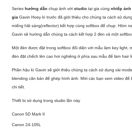
Series
hướng dẫn
chụp ảnh với
studio
tại gia cùng
nhiếp ảnh
Video
gia
Gavin Hoey kì trước đã giới thiệu cho chúng ta cách sử dụn
miếng hăt sáng(reflector) kết hợp cùng softbox để chụp. Hôm n
Kiến thức
Gavin sẽ hướng dẫn chúng ta cách kết hợp 2 đèn và một softbo
Liên hệ - Đăng ký
Một đèn được đặt trong softbox đối diện với mẫu làm key light, 
đèn đặt chếch lên cao hơi nghiêng ở phía sau mẫu để làm hair li
Phần hậu kì Gavin sẽ giới thiệu chúng ta cách sử dụng vài mod
Tìm kiếm
blending căn bản để ghép hình ảnh. Mời các bạn xem video để b
chi tiết.
Thiết bị sử dụng trong studio lần này
Canon 5D Mark II
Canon 24-105L