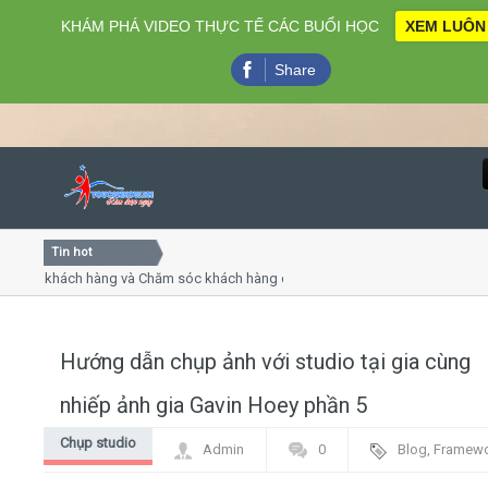
KHÁM PHÁ VIDEO THỰC TẾ CÁC BUỔI HỌC
XEM LUÔN
Share
Tin hot
Close
vụ khách hàng và Chăm sóc khách hàng chuyên nghiệp
Khóa 
ếp - thuyết trình online
Khóa 
 chiều thứ 4, 7
Khóa 
Hướng dẫn chụp ảnh với studio tại gia cùng
Home
nhiếp ảnh gia Gavin Hoey phần 5
Giới thiệu
Chụp studio
Admin
0
Blog
,
Framew
Lịch khai giảng