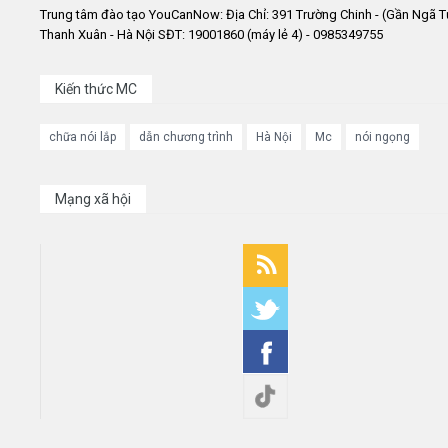
Trung tâm đào tạo YouCanNow: Địa Chỉ: 391 Trường Chinh - (Gần Ngã T
Thanh Xuân - Hà Nội SĐT: 19001860 (máy lẻ 4) - 0985349755
Kiến thức MC
chữa nói lắp
dẫn chương trình
Hà Nội
Mc
nói ngọng
Mạng xã hội