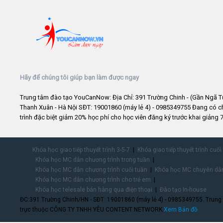
Hãy để chúng tôi giúp bạn làm được ngay
Trung tâm đào tạo YouCanNow: Địa Chỉ: 391 Trường Chinh - (Gần Ngã T
Thanh Xuân - Hà Nội SĐT: 19001860 (máy lẻ 4) - 0985349755 Đang có 
trình đặc biệt giảm 20% học phí cho học viên đăng ký trước khai giảng 7
Khóa học giao tiếp thuyết trình 3-5-7
Khóa giao tiếp thuyết trình cuối
Khóa học MC dẫn chương trình trong tuần
Khóa học MC dẫn chương trình cuối tuần
Khóa học MC chuyên dẫn
Khóa học MC dẫn chương trình cho trẻ em
Khóa học telesale bán hàng qua điện thoại
Đào tạo In-house
ĐC:391 Trường Chinh/HN - SĐT: 19001860 (máy lẻ 4) - 0985349755. Trung
trực thuộc CÔNG TY TNHH YÊU CONTENT NETWORK.
Xem Bản đồ