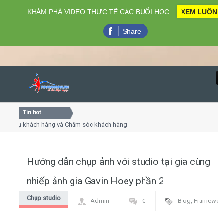
KHÁM PHÁ VIDEO THỰC TẾ CÁC BUỔI HỌC
XEM LUÔN
Share
Tin hot
Close
vụ khách hàng và Chăm sóc khách hàng chuyên nghiệp
Khóa
iếp - thuyết trình online
Khóa 
 chiều thứ 4, 7
Khóa 
Hướng dẫn chụp ảnh với studio tại gia cùng
Home
nhiếp ảnh gia Gavin Hoey phần 2
Giới thiệu
Chụp studio
Admin
0
Blog
,
Framew
Lịch khai giảng