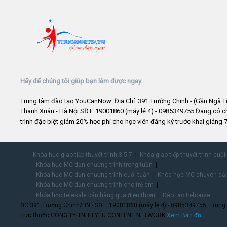
Hãy để chúng tôi giúp bạn làm được ngay
Trung tâm đào tạo YouCanNow: Địa Chỉ: 391 Trường Chinh - (Gần Ngã T
Thanh Xuân - Hà Nội SĐT: 19001860 (máy lẻ 4) - 0985349755 Đang có 
trình đặc biệt giảm 20% học phí cho học viên đăng ký trước khai giảng 7
Khóa học giao tiếp thuyết trình 3-5-7
Khóa giao tiếp thuyết trình cuối
Khóa học MC dẫn chương trình trong tuần
Khóa học MC dẫn chương trình cuối tuần
Khóa học MC chuyên dẫn
Khóa học MC dẫn chương trình cho trẻ em
Khóa học telesale bán hàng qua điện thoại
Đào tạo In-house
ĐC:391 Trường Chinh/HN - SĐT: 19001860 (máy lẻ 4) - 0985349755. Trung
trực thuộc CÔNG TY TNHH YÊU CONTENT NETWORK.
Xem Bản đồ