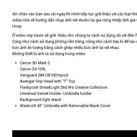
Video
Xin chào các bạn sau vài ngày thì mình tiếp tục giới thiệu với các bạn t
video nữa về hướng dẫn chụp ảnh với studio tại gia cùng nhiếp ảnh gia
Hoey.
Kiến thức
Ở video này Gavin sẽ giới thiệu cho chúng ta cách sử dụng dù với đèn f
Cũng như cách sử dụng phông nền trắng, cũng như cách hậu kì để tạo 
Liên hệ - Đăng ký
bức ảnh ấn tượng bằng cách ghép nhiều bức ảnh lại với nhau.
Những thiết bị anh ta sử dụng trong video
Canon 5D Mark 2
Canon 24-105L
Vanguard 284 CB100 tripod
Tìm kiếm
Avenger Grip Head with “T” Top
Flashpoint StreakLight 360 Ws Creative Collection
Universal Swivel Holder -Umbrella holder
Background light stand
Westcott 43″ Umbrella with Removable Black Cover