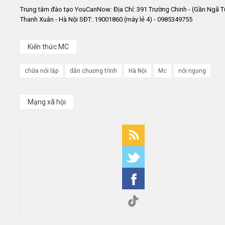
Trung tâm đào tạo YouCanNow: Địa Chỉ: 391 Trường Chinh - (Gần Ngã T
Thanh Xuân - Hà Nội SĐT: 19001860 (máy lẻ 4) - 0985349755
Kiến thức MC
chữa nói lắp
dẫn chương trình
Hà Nội
Mc
nói ngọng
Mạng xã hội