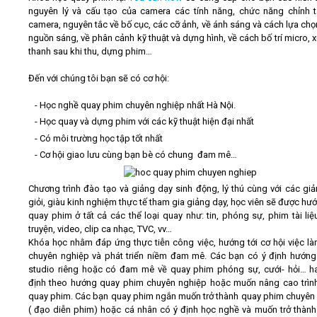
nguyên lý và cấu tạo của camera các tính năng, chức năng chỉnh t
camera, nguyên tắc về bố cục, các cỡ ảnh, về ánh sáng và cách lựa chọn,
nguồn sáng, về phân cảnh kỹ thuật và dựng hình, về cách bố trí micro, x
thanh sau khi thu, dựng phim…
Đến với chúng tôi bạn sẽ có cơ hội:
- Học nghề quay phim chuyên nghiệp nhất Hà Nội.
- Học quay và dựng phim với các kỹ thuật hiện đại nhất
- Có môi trường học tập tốt nhất
- Cơ hội giao lưu cùng bạn bè có chung đam mê…
Chương trình đào tạo và giảng dạy sinh động, lý thú cùng với các giả
giỏi, giàu kinh nghiệm thực tế tham gia giảng dạy, học viên sẽ được hư
quay phim ở tất cả các thể loại quay như: tin, phóng sự, phim tài liệ
truyện, video, clip ca nhạc, TVC, vv…
Khóa học nhằm đáp ứng thực tiễn công việc, hướng tới cơ hội việc l
chuyên nghiệp và phát triển niềm đam mê. Các bạn có ý định hướng
studio riêng hoặc có đam mê về quay phim phóng sự, cưới- hỏi… h
định theo hướng quay phim chuyên nghiệp hoặc muốn nâng cao trìn
quay phim. Các bạn quay phim ngắn muốn trở thành quay phim chuyên
( đạo diễn phim) hoặc cá nhân có ý định học nghề và muốn trở thàn