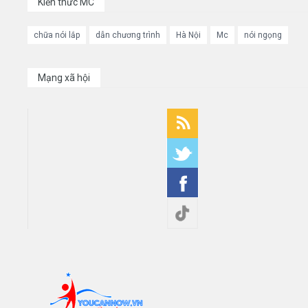
Kiến thức MC
chữa nói lắp
dẫn chương trình
Hà Nội
Mc
nói ngọng
Mạng xã hội