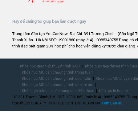
Hãy để chúng tôi giúp bạn làm được ngay
Trung tâm đào tạo YouCanNow: Địa Chỉ: 391 Trường Chinh - (Gần Ngã T
Thanh Xuân - Hà Nội SĐT: 19001860 (máy lẻ 4) - 0985349755 Đang có 
trình đặc biệt giảm 20% học phí cho học viên đăng ký trước khai giảng 7
Khóa học giao tiếp thuyết trình 3-5-7
Khóa giao tiếp thuyết trình cuối
Khóa học MC dẫn chương trình trong tuần
Khóa học MC dẫn chương trình cuối tuần
Khóa học MC chuyên dẫn
Khóa học MC dẫn chương trình cho trẻ em
Khóa học telesale bán hàng qua điện thoại
Đào tạo In-house
ĐC:391 Trường Chinh/HN - SĐT: 19001860 (máy lẻ 4) - 0985349755. Trung
trực thuộc CÔNG TY TNHH YÊU CONTENT NETWORK.
Xem Bản đồ