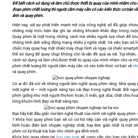
Để biết cách sử dụng và làm chủ được thiết bị quay của mình nhằm cho 
đoạn phim chất lượng thì người cầm máy cần có các kiến thức cơ bản về
Video
ảnh và quay phim.
Hiện nay, với sự phát triển mạnh mẽ của công nghệ số đã giúp chún
Kiến thức
những máy móc hiện đại ghi lại những khoảnh khắc đẹp trong cuộ
Quay phim là một trong những cách mà nhiều người lựa chọn để lưu 
những hình ảnh sống động mang nhiều ý nghĩa nhất. Và việc bạn sở 
Liên hệ - Đăng ký
chiếc máy quay hay một chiếc máy chụp hình và ngay cả chiếc smartp
thể sử dụng để quay chụp không còn là vấn đề quá xa vời. Tuy nhiên, 
cách sử dụng và làm chủ được thiết bị quay của mình nhằm cho ra m
phim chất lượng thì người cầm máy cần có các kiến thức cơ bản về
nh
và quay phim.
Tìm kiếm
Có ai đó đã nói về những người làm nghề quay phim rằng: Nhà quay 
một nghệ sĩ – một người sáng tạo cái đẹp trong nghệ thuật. Bởi ngư
phim giống như một người thợ kim hoàn, tỉ mẩn, gọt dũa, chắt chiu hoà
từng khuôn hình đẹp và thật sáng tạo.
Bạn hãy bắt đầu giấc mơ làm nghệ thuật của mình với nghề quay phim. 
1 khóa học quay phim bạn sẽ có cơ hội tiếp cận với nghề quay phim
hình hoặc điện ảnh chuyên nghiệp nhất, hay đơn giản nhất là một n
phim có kỹ thuật bài bản cho chính gia đình mình.
Khóa học quay phim
tại
You
can now
sẽ cung cấp cho bạn các kiến 