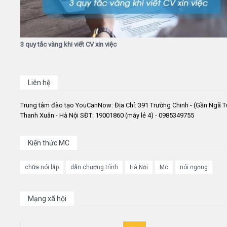
3 quy tắc vàng khi viết CV xin việc
Liên hệ
Trung tâm đào tạo YouCanNow: Địa Chỉ: 391 Trường Chinh - (Gần Ngã T
Thanh Xuân - Hà Nội SĐT: 19001860 (máy lẻ 4) - 0985349755
Kiến thức MC
chữa nói lắp
dẫn chương trình
Hà Nội
Mc
nói ngọng
Mạng xã hội