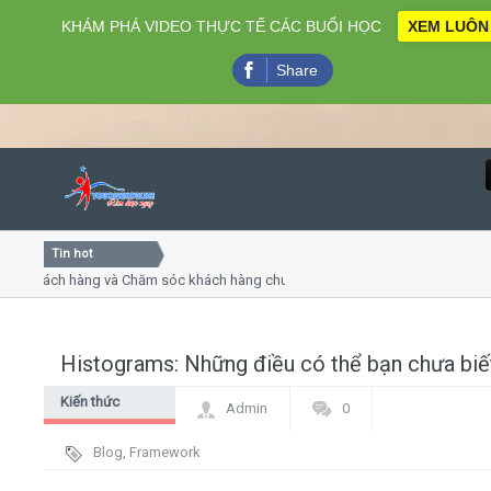
KHÁM PHÁ VIDEO THỰC TẾ CÁC BUỔI HỌC
XEM LUÔN
Share
Tin hot
Close
khách hàng và Chăm sóc khách hàng chuyên nghiệp
Khóa họ
- thuyết trình online
Khóa học
iều thứ 4, 7
Khóa học
Histograms: Những điều có thể bạn chưa biế
Home
Kiến thức
Admin
0
Giới thiệu
chung
Blog
,
Framework
Lịch khai giảng