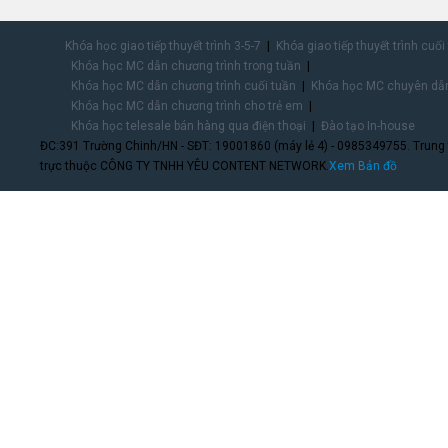
Khóa học giao tiếp thuyết trình 3-5-7
Khóa giao tiếp thuyết trình cuối
Khóa học MC dẫn chương trình trong tuần
Khóa học MC dẫn chương trình cuối tuần
Khóa học MC chuyên dẫn
Khóa học MC dẫn chương trình cho trẻ em
Khóa học telesale bán hàng qua điện thoại
Đào tạo In-house
ĐC:391 Trường Chinh/HN - SĐT: 19001860 (máy lẻ 4) - 0985349755. Trung
trực thuộc CÔNG TY TNHH YÊU CONTENT NETWORK.
Xem Bản đồ