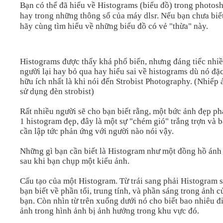
Bạn có thể đã hiểu về Histograms (biểu đồ) trong photos
hay trong những thông số của máy dlsr. Nếu bạn chưa biết
Video
hãy cùng tìm hiểu về những biểu đồ có vẻ "thừa" này.
Kiến thức
Histograms được thấy khá phổ biến, nhưng đáng tiếc nhi
người lại hay bỏ qua hay hiểu sai về histograms dù nó đặc
Liên hệ - Đăng ký
hữu ích nhất là khi nói đến Strobist Photography. (Nhiếp 
sử dụng đèn strobist)
Rất nhiều người sẽ cho bạn biết rằng, một bức ảnh đẹp ph
1 histogram đẹp, đây là một sự "chém gió" trắng trợn và 
Tìm kiếm
cần lập tức phản ứng với người nào nói vậy.
Những gì bạn cần biết là Histogram như một đồng hồ ánh
sau khi bạn chụp một kiểu ảnh.
Cấu tạo của một Histogram. Từ trái sang phải Histogram 
bạn biết về phần tối, trung tính, và phần sáng trong ảnh c
bạn. Còn nhìn từ trên xuống dưới nó cho biết bao nhiêu 
ảnh trong hình ảnh bị ảnh hưởng trong khu vực đó.