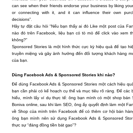
can see when their friends endorse your business by liking yo
or connecting with it, and it can influence their own purc
decisions”.
Hãy tự đặt câu hỏi “Nếu bạn thấy ai đó Like một post của Fa
nào đó trên Facebook, liệu bạn có tò mò để click vào xem t
không?”
Sponsored Stories là một hình thức cực kỳ hiệu quả để tạo hi
truyền miệng và gây ảnh hưởng đến đối tượng khách hàng mụ
của bạn.
Dùng Facebook Ads & Sponsored Stories khi nào?
Để dùng Facebook Ads & Sponsored Stories một cách hiệu quả
bạn cần phải có kế hoạch cụ thể và mục tiêu rõ ràng. Để các 
hiểu, mình lấy ví dụ thực tế: ông bạn mình có một shop bán 
Boniva online, sau khi làm SEO, ông ấy quyết định làm một Fa
về Shop của mình trên Facebook để có thêm cơ hội bán hàn
ông bạn mình nên sử dụng Facebook Ads & Sponsored Stor
thực sự “đáng đồng tiền bát gạo”?