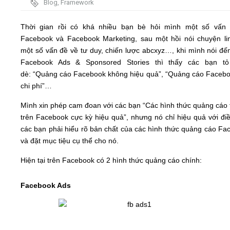
Blog
,
Framework
Video
Thời gian rồi có khá nhiều bạn bè hỏi mình một số vấn
Facebook và Facebook Marketing, sau một hồi nói chuyện lin
Kiến thức
một số vấn đề về tư duy, chiến lược abcxyz…, khi mình nói đế
Facebook Ads & Sponsored Stories thì thấy các bạn t
dè: “Quảng cáo Facebook không hiệu quả”, “Quảng cáo Facebo
Liên hệ - Đăng ký
chi phí”…
Mình xin phép cam đoan với các bạn “Các hình thức quảng cáo t
trên Facebook cực kỳ hiệu quả”, nhưng nó chỉ hiệu quả với điề
các bạn phải hiểu rõ bản chất của các hình thức quảng cáo Fa
Tìm kiếm
và đặt mục tiệu cụ thể cho nó.
Hiện tại trên Facebook có 2 hình thức quảng cáo chính:
Facebook Ads