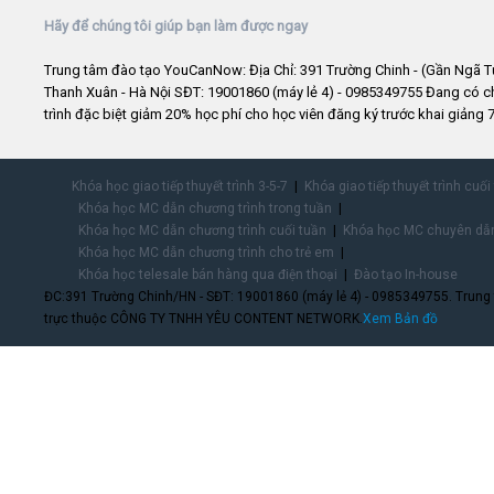
Hãy để chúng tôi giúp bạn làm được ngay
Trung tâm đào tạo YouCanNow: Địa Chỉ: 391 Trường Chinh - (Gần Ngã T
Thanh Xuân - Hà Nội SĐT: 19001860 (máy lẻ 4) - 0985349755 Đang có 
trình đặc biệt giảm 20% học phí cho học viên đăng ký trước khai giảng 7
Khóa học giao tiếp thuyết trình 3-5-7
Khóa giao tiếp thuyết trình cuối
Khóa học MC dẫn chương trình trong tuần
Khóa học MC dẫn chương trình cuối tuần
Khóa học MC chuyên dẫn
Khóa học MC dẫn chương trình cho trẻ em
Khóa học telesale bán hàng qua điện thoại
Đào tạo In-house
ĐC:391 Trường Chinh/HN - SĐT: 19001860 (máy lẻ 4) - 0985349755. Trung
trực thuộc CÔNG TY TNHH YÊU CONTENT NETWORK.
Xem Bản đồ