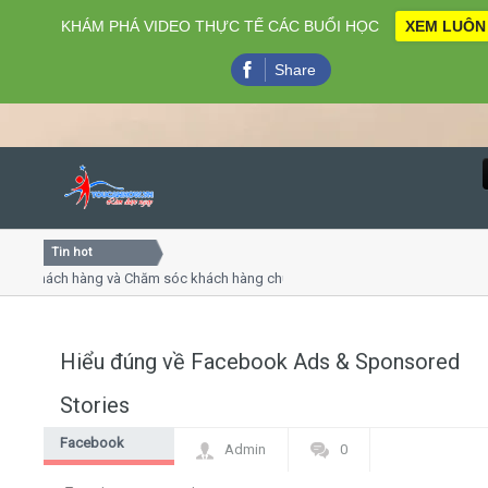
KHÁM PHÁ VIDEO THỰC TẾ CÁC BUỔI HỌC
XEM LUÔN
Share
Tin hot
Close
 khách hàng và Chăm sóc khách hàng chuyên nghiệp
Khóa họ
 - thuyết trình online
Khóa học
hiều thứ 4, 7
Khóa họ
Hiểu đúng về Facebook Ads & Sponsored
Home
Stories
Giới thiệu
Facebook
Admin
0
Marketing
Lịch khai giảng