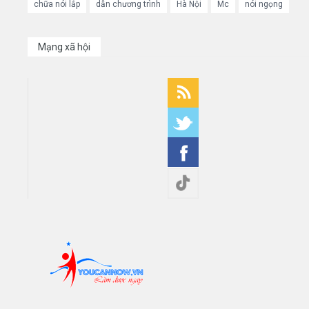
chữa nói lắp
dẫn chương trình
Hà Nội
Mc
nói ngọng
Mạng xã hội