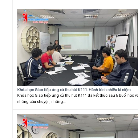
Khóa học Giao tiếp ứng xử thu hút K111: Hành trình nhiều kỉ niệm
Khóa học Giao tiếp ứng xử thu hút K111 đã kết thúc sau 6 buổi học v
những câu chuyện, những...