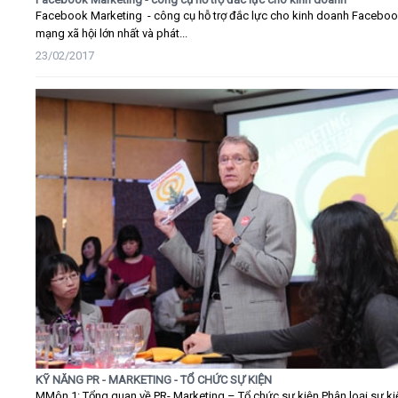
Facebook Marketing - công cụ hỗ trợ đắc lực cho kinh doanh Faceboo
mạng xã hội lớn nhất và phát...
23/02/2017
KỸ NĂNG PR - MARKETING - TỔ CHỨC SỰ KIỆN
MMôn 1: Tổng quan về PR- Marketing – Tổ chức sự kiện Phân loại sự ki