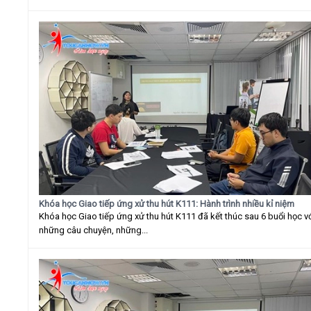
Khóa học Giao tiếp ứng xử thu hút K111: Hành trình nhiều kỉ niệm
Khóa học Giao tiếp ứng xử thu hút K111 đã kết thúc sau 6 buổi học v
những câu chuyện, những...