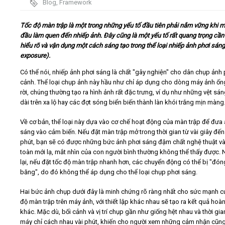
Blog
,
Framework
Video
Tốc độ màn trập là một trong những yếu tố đầu tiên phải nắm vững khi m
đầu làm quen đến nhiếp ảnh. Đây cũng là một yếu tố rất quang trọng cần
hiểu rõ và vận dụng một cách sáng tạo trong thể loại nhiếp ảnh phơi sán
Kiến thức
exposure).
Có thể nói, nhiếp ảnh phơi sáng là chất "gây nghiện" cho dân chụp ảnh
Liên hệ - Đăng ký
cảnh. Thể loại chụp ảnh này hầu như chỉ áp dụng cho dòng máy ảnh ốn
rời, chúng thường tạo ra hình ảnh rất đặc trưng, ví dụ như những vệt sá
dài trên xa lộ hay các đợt sóng biển biến thành làn khói trắng mịn màng.
Về cơ bản, thể loại này dựa vào cơ chế hoạt động của màn trập để đưa
Tìm kiếm
sáng vào cảm biến. Nếu đặt màn trập mở trong thời gian từ vài giây đến
phút, bạn sẽ có được những bức ảnh phơi sáng đậm chất nghệ thuật v
toàn mới lạ, mắt nhìn của con người bình thường không thể thấy được.
lại, nếu đặt tốc độ màn trập nhanh hơn, các chuyển động có thể bị "đón
băng", do đó không thể áp dụng cho thể loại chụp phơi sáng.
Hai bức ảnh chụp dưới đây là minh chứng rõ ràng nhất cho sức mạnh c
độ màn trập trên máy ảnh, với thiết lập khác nhau sẽ tạo ra kết quả hoà
khác. Mặc dù, bối cảnh và vị trí chụp gần như giống hệt nhau và thời gi
máy chỉ cách nhau vài phút, khiến cho người xem những cảm nhận cũn