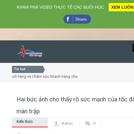
KHÁM PHÁ VIDEO THỰC TẾ CÁC BUỔI HỌC
XEM LUÔN
Share
Tin hot
Close
khách hàng và Chăm sóc khách hàng chuyên nghiệp
Khóa học
- thuyết trình online
Khóa học 
iều thứ 4, 7
Khóa học
Hai bức ảnh cho thấy rõ sức mạnh của tốc đ
Home
màn trập
Giới thiệu
Kiến thức
Admin
0
chung
Lịch khai giảng