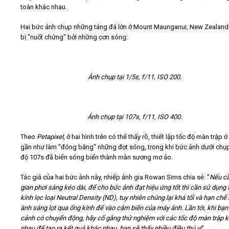
toàn khác nhau.
Hai bức ảnh chụp những tảng đá lớn ở Mount Maunganui, New Zealan
bị "nuốt chửng" bởi những cơn sóng:
Ảnh chụp tại
1/5s, f/11, ISO 200.
Ảnh chụp tại
107s, f/11, ISO 400.
Theo
Petapixel
, ở hai hình trên có thể thấy rõ, thiết lập tốc độ màn trập ở
gần như làm "đóng băng" những đợt sóng, trong khi bức ảnh dưới chụp
độ 107s đã biến sóng biển thành màn sương mơ ảo.
Tác giả của hai bức ảnh này, nhiếp ảnh gia Rowan Sims chia sẻ: "
Nếu cầ
gian phơi sáng kéo dài, để cho bức ảnh đạt hiệu ứng tốt thì cần sử dụng
kính lọc loại Neutral Density (ND), tuy nhiên chúng lại khá tối và hạn chế
ánh sáng lọt qua ống kính để vào cảm biến của máy ảnh. Lần tới, khi bạ
cảnh có chuyển động, hãy cố gắng thử nghiệm với các tốc độ màn trập 
nhau để tạo ra kết quả khác nhau, bạn sẽ thấy nhiều điều thú vị
".