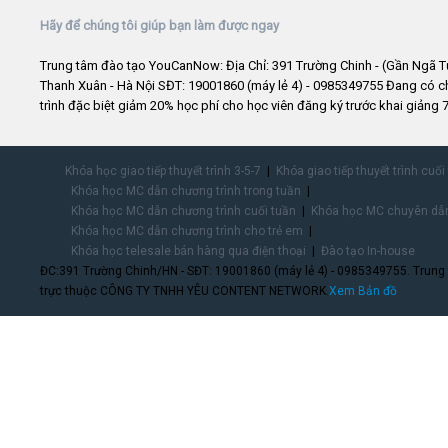
Hãy để chúng tôi giúp bạn làm được ngay
Trung tâm đào tạo YouCanNow: Địa Chỉ: 391 Trường Chinh - (Gần Ngã T
Thanh Xuân - Hà Nội SĐT: 19001860 (máy lẻ 4) - 0985349755 Đang có 
trình đặc biệt giảm 20% học phí cho học viên đăng ký trước khai giảng 7
Khóa học giao tiếp thuyết trình 3-5-7
Khóa giao tiếp thuyết trình cuối
Khóa học MC dẫn chương trình trong tuần
Khóa học MC dẫn chương trình cuối tuần
Khóa học MC chuyên dẫn
Khóa học MC dẫn chương trình cho trẻ em
Khóa học telesale bán hàng qua điện thoại
Đào tạo In-house
ĐC:391 Trường Chinh/HN - SĐT: 19001860 (máy lẻ 4) - 0985349755. Trung
trực thuộc CÔNG TY TNHH YÊU CONTENT NETWORK.
Xem Bản đồ