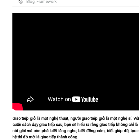
Blog
,
Framework
trình - đứng
Video
trước đám
đông
Kiến thức
Liên hệ - Đăng ký
Tìm kiếm
Giao tiếp giỏi là một nghệ thuật, người giao tiếp giỏi là một nghệ sĩ. V
cuốn sách dạy giao tiếp sau, bạn sẽ hiểu ra rằng giao tiếp không chỉ là
nói giỏi mà còn phải biết lắng nghe, biết đồng cảm, biết giúp đỡ, tạo m
hệ thì đó mới là giao tiếp thành công.