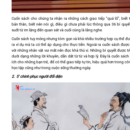
Cuốn sách cho chúng ta nhận ra những cách giao tiếp "quá lố", biết t
bản thân, biết nên nói gì, điều gì chưa phải lúc thông qua 36 bí quyế
suốt từ im lặng đến quan sát và cuối cùng là lắng nghe.
Cuốn sách tuy mỏng nhưng tóm gọn và khá nhiều trường hợp cụ thể đ
ra ví dụ mà ta có thể áp dụng cho thực tiễn. Ngoài ra cuốn sách được
với những nhân vật vui mắt nên đọc khá thú vị. Những bí quyết được tr
dưới dạng những lời khuyên, dẫn dắt từ từ và hợp lý. Đây là cuốn sách 
ích cho những bạn trẻ, để có thể giao tiếp tự tin, hiệu quả hơn trong cô
học tập cũng như trong cuộc sống thường ngày.
2. 5’ chinh phục người đối diện