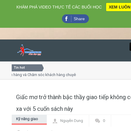
KHÁM PHÁ VIDEO THỰC TẾ CÁC BUỔI HỌC
XEM LUÔN
Share
Tin hot
Close
hàng và Chăm sóc khách hàng chuyên nghiệp
Khóa học kỹ n
ết trình online
Khóa học "Nghệ 
ứ 4, 7
Khóa học làm p
Giấc mơ trở thành bậc thầy giao tiếp không 
Home
xa với 5 cuốn sách này
Giới thiệu
Kỹ năng giao
Nguyễn Dung
0
tiếp - thuyết
Lịch khai giảng