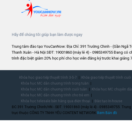
Hãy để chúng tôi giúp bạn làm được ngay
Trung tâm đào tạo YouCanNow: Địa Chỉ: 391 Trường Chinh - (Gần Ngã T
Thanh Xuân - Hà Nội SĐT: 19001860 (máy lẻ 4) - 0985349755 Đang có 
trình đặc biệt giảm 20% học phí cho học viên đăng ký trước khai giảng 7
Khóa học giao tiếp thuyết trình 3-5-7
Khóa giao tiếp thuyết trình cuối
Khóa học MC dẫn chương trình trong tuần
Khóa học MC dẫn chương trình cuối tuần
Khóa học MC chuyên dẫn
Khóa học MC dẫn chương trình cho trẻ em
Khóa học telesale bán hàng qua điện thoại
Đào tạo In-house
ĐC:391 Trường Chinh/HN - SĐT: 19001860 (máy lẻ 4) - 0985349755. Trung
trực thuộc CÔNG TY TNHH YÊU CONTENT NETWORK.
Xem Bản đồ