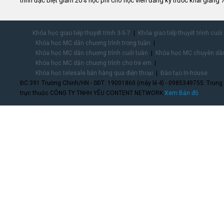
trình đặc biệt giảm 20% học phí cho học viên đăng ký trước khai giảng 7
Khóa học giao tiếp thuyết trình 3-5-7
Khóa giao tiếp thuyết trình cuối
Khóa học MC dẫn chương trình trong tuần
Khóa học MC dẫn chương trình cuối tuần
Khóa học MC chuyên dẫn
Khóa học MC dẫn chương trình cho trẻ em
Khóa học telesale bán hàng qua điện thoại
Đào tạo In-house
ĐC:391 Trường Chinh/HN - SĐT: 19001860 (máy lẻ 4) - 0985349755. Trung
trực thuộc CÔNG TY TNHH YÊU CONTENT NETWORK.
Xem Bản đồ