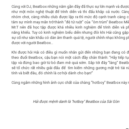
Cùng với DJ, Beatbox những năm gần đây đã thực sự lớn mạnh và được
như một môn nghệ thuật để trình diễn và thi đấu khắp cả nước. Càn
nhóm chơi, càng nhiều club được lập ra thì mức độ cạnh tranh càng c
tâm sự mình may mắn trở thành “đệ tử ruột” của “ôm trùm” Beatbox M
Mr.T nên đã học tập được khá nhiều kinh nghiệm để trình diễn và p
năng khiếu. Tuy có kinh nghiệm biểu diễn nhưng đôi khi Hải cũng gặ
sự cố như sân khấu có dàn âm thanh quá tệ, người chỉnh nhạc không p
được với người Beatbox…
Khi được hỏi Hải có điều gì muốn nhắn gửi đến những bạn đang có
theo đuổi Beatbox, cậu bạn nói một cách đầy chân thành: “Hãy tiếp tụ
tập và đừng bao giờ từ bỏ đam mê quá sớm. Sắp tới đây “làng” Beatb
sẽ tổ chức rất nhiều giải đấu để tìm kiếm những gương mặt trẻ tài n
tính và biết đâu, đó chính là cơ hội dành cho bạn!”
Cùng ngắm những hình ảnh cực chất của chàng "hotboy" Beatbox này 
Hải được mệnh danh là "hotboy" Beatbox của Sài Gòn