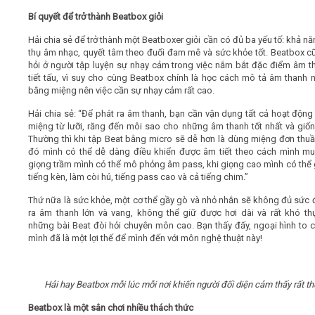
Bí quyết để trở thành Beatbox giỏi
Hải chia sẻ để trở thành một Beatboxer giỏi cần có đủ ba yếu tố: khả n
thụ âm nhạc, quyết tâm theo đuổi đam mê và sức khỏe tốt. Beatbox c
hỏi ở người tập luyện sự nhạy cảm trong việc nắm bắt đặc điểm âm t
tiết tấu, vì suy cho cùng Beatbox chính là học cách mô tả âm thanh 
bằng miệng nên việc cần sự nhạy cảm rất cao.
Hải chia sẻ: “Để phát ra âm thanh, bạn cần vận dụng tất cả hoạt động
miệng từ lưỡi, răng đến môi sao cho những âm thanh tốt nhất và giốn
Thường thì khi tập Beat bằng micro sẽ dễ hơn là dùng miệng đơn thuần
đó mình có thể dễ dàng điều khiển được âm tiết theo cách mình mu
giọng trầm mình có thể mô phỏng âm pass, khi giọng cao mình có thể 
tiếng kèn, làm còi hú, tiếng pass cao và cả tiếng chim.”
Thứ nữa là sức khỏe, một cơ thể gầy gò và nhỏ nhắn sẽ không đủ sức 
ra âm thanh lớn và vang, không thể giữ được hơi dài và rất khó th
những bài Beat đòi hỏi chuyên môn cao. Bạn thấy đấy, ngoại hình to 
mình đã là một lợi thế để mình đến với môn nghệ thuật này!
Hải hay Beatbox mỗi lúc mỗi nơi khiến người đối diện cảm thấy rất th
Beatbox là một sân chơi nhiều thách thức