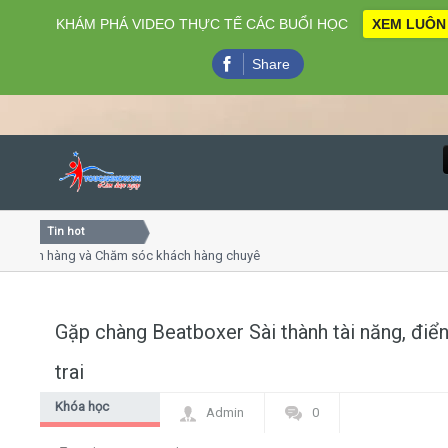
KHÁM PHÁ VIDEO THỰC TẾ CÁC BUỔI HỌC
XEM LUÔN
Share
Tin hot
Close
hách hàng và Chăm sóc khách hàng chuyên nghiệp
Khóa học 
 thuyết trình online
Khóa học "
ều thứ 4, 7
Khóa học 
Gặp chàng Beatboxer Sài thành tài năng, điể
Home
trai
Giới thiệu
Khóa học
Admin
0
Beatbox
Lịch khai giảng