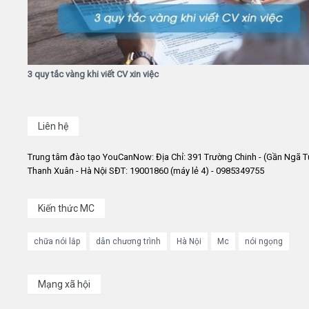
3 quy tắc vàng khi viết CV xin việc
Liên hệ
Trung tâm đào tạo YouCanNow: Địa Chỉ: 391 Trường Chinh - (Gần Ngã T
Thanh Xuân - Hà Nội SĐT: 19001860 (máy lẻ 4) - 0985349755
Kiến thức MC
chữa nói lắp
dẫn chương trình
Hà Nội
Mc
nói ngọng
Mạng xã hội