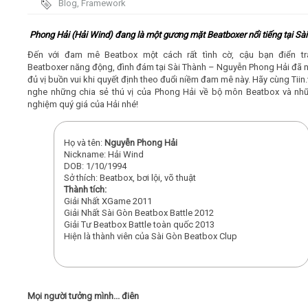
Blog
,
Framework
Video
Phong Hải (Hải Wind) đang là một gương mặt Beatboxer nổi tiếng tại Sài
Đến với đam mê Beatbox một cách rất tình cờ, cậu bạn điển tra
Kiến thức
Beatboxer năng động, đình đám tại Sài Thành – Nguyễn Phong Hải đã n
đủ vị buồn vui khi quyết định theo đuổi niềm đam mê này. Hãy cùng Tiin.
nghe những chia sẻ thú vị của Phong Hải về bộ môn Beatbox và nhữ
Liên hệ - Đăng ký
nghiệm quý giá của Hải nhé!
Họ và tên:
Nguyễn Phong Hải
Nickname: Hải Wind
DOB: 1/10/1994
Tìm kiếm
Sở thích: Beatbox, bơi lội, võ thuật
Thành tích
:
Giải Nhất XGame 2011
Giải Nhất Sài Gòn Beatbox Battle 2012
Giải Tư Beatbox Battle toàn quốc 2013
Hiện là thành viên của Sài Gòn Beatbox Clup
Mọi người tưởng mình... điên