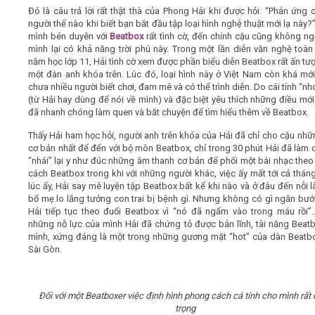
Đó là câu trả lời rất thật thà của Phong Hải khi được hỏi: “Phản ứng 
người thế nào khi biết bạn bắt đầu tập loại hình nghệ thuật mới lạ này?
mình bén duyên với
Beatbox
rất tình cờ, đến chính cậu cũng không n
mình lại có khả năng trời phú này. Trong một lần diễn văn nghệ toàn
năm học lớp 11, Hải tình cờ xem được phần biểu diễn Beatbox rất ấn tư
một đàn anh khóa trên. Lúc đó, loại hình này ở Việt Nam còn khá mớ
chưa nhiều người biết chơi, đam mê và có thể trình diễn. Do cái tính “nh
(từ Hải hay dùng để nói về mình) và đặc biệt yêu thích những điều mới 
đã nhanh chóng làm quen và bắt chuyện để tìm hiểu thêm về Beatbox.
Thấy Hải ham học hỏi, người anh trên khóa của Hải đã chỉ cho cậu nhữ
cơ bản nhất để đến với bộ môn Beatbox, chỉ trong 30 phút Hải đã làm 
“nhái” lại y như đúc những âm thanh cơ bản để phối một bài nhạc the
cách Beatbox trong khi với những người khác, việc ấy mất tới cả tháng
lúc ấy, Hải say mê luyện tập Beatbox bất kể khi nào và ở đâu đến nỗi 
bố mẹ lo lắng tưởng con trai bị bệnh gì.
Nhưng không có gì ngăn bướ
Hải tiếp tục theo đuổi Beatbox vì “nó đã ngấm vào trong máu rồi
những nỗ lực của mình Hải đã chứng tỏ được bản lĩnh, tài năng Beat
mình, xứng đáng là một trong những gương mặt “hot” của dàn Beatbo
Sài Gòn.
Đối với một Beatboxer việc định hình phong cách cá tính cho mình rất
trọng