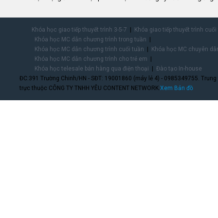
Khóa học giao tiếp thuyết trình 3-5-7
Khóa giao tiếp thuyết trình cuối
Khóa học MC dẫn chương trình trong tuần
Khóa học MC dẫn chương trình cuối tuần
Khóa học MC chuyên dẫn
Khóa học MC dẫn chương trình cho trẻ em
Khóa học telesale bán hàng qua điện thoại
Đào tạo In-house
ĐC:391 Trường Chinh/HN - SĐT: 19001860 (máy lẻ 4) - 0985349755. Trung
trực thuộc CÔNG TY TNHH YÊU CONTENT NETWORK.
Xem Bản đồ