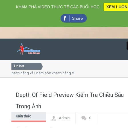
KHÁM PHÁ VIDEO THỰC TẾ CÁC BUỔI HỌC
XEM LUÔN
Share
Tin hot
Close
 khách hàng và Chăm sóc khách hàng chuyên nghiệp
Khóa h
 - thuyết trình online
Khóa họ
hiều thứ 4, 7
Khóa họ
Depth Of Field Preview Kiểm Tra Chiều Sâu
Home
Trong Ảnh
Giới thiệu
Kiến thức
Admin
0
chung
Lịch khai giảng