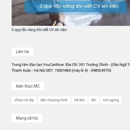
3 quy tắc vàng khi viết CV xin việc
Liên hệ
Trung tâm đào tạo YouCanNow: Địa Chỉ: 391 Trường Chinh - (Gần Ngã T
Thanh Xuân - Hà Nội SĐT: 19001860 (máy lẻ 4) - 0985349755
Kiến thức MC
chữa nói lắp
dẫn chương trình
Hà Nội
Mc
nói ngọng
Mạng xã hội