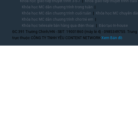
Khóa học giao tiếp thuyết trình 3-5-7
Khóa giao tiếp thuyết trình cuối
Khóa học MC dẫn chương trình trong tuần
Khóa học MC dẫn chương trình cuối tuần
Khóa học MC chuyên dẫn
Khóa học MC dẫn chương trình cho trẻ em
Khóa học telesale bán hàng qua điện thoại
Đào tạo In-house
ĐC:391 Trường Chinh/HN - SĐT: 19001860 (máy lẻ 4) - 0985349755. Trung
trực thuộc CÔNG TY TNHH YÊU CONTENT NETWORK.
Xem Bản đồ