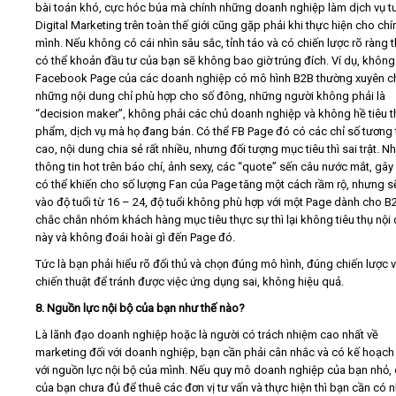
bài toán khó, cực hóc búa mà chính những doanh nghiệp làm dịch vụ t
Digital Marketing trên toàn thế giới cũng gặp phải khi thực hiện cho chí
mình. Nếu không có cái nhìn sâu sắc, tỉnh táo và có chiến lược rõ ràng th
có thể khoản đầu tư của bạn sẽ không bao giờ trúng đích. Ví dụ, khôn
Facebook Page của các doanh nghiệp có mô hình B2B thường xuyên ch
những nội dung chỉ phù hợp cho số đông, những người không phải là
“decision maker”, không phải các chủ doanh nghiệp và không hề tiêu t
phẩm, dịch vụ mà họ đang bán. Có thể FB Page đó có các chỉ số tương t
cao, nội dung chia sẻ rất nhiều, nhưng đối tượng mục tiêu thì sai trật. 
thông tin hot trên báo chí, ảnh sexy, các “quote” sến câu nước mắt, gây
có thể khiến cho số lượng Fan của Page tăng một cách rầm rộ, nhưng sẽ
vào độ tuổi từ 16 – 24, độ tuổi không phù hợp với một Page dành cho B2
chắc chắn nhóm khách hàng mục tiêu thực sự thì lại không tiêu thụ nội
này và không đoái hoài gì đến Page đó.
Tức là bạn phải hiểu rõ đối thủ và chọn đúng mô hình, đúng chiến lược 
chiến thuật để tránh được việc ứng dụng sai, không hiệu quả.
8. Nguồn lực nội bộ của bạn như thế nào?
Là lãnh đạo doanh nghiệp hoặc là người có trách nhiệm cao nhất về
marketing đối với doanh nghiệp, bạn cần phải cân nhắc và có kế hoạch 
với nguồn lực nội bộ của mình. Nếu quy mô doanh nghiệp của bạn nhỏ, 
của bạn chưa đủ để thuê các đơn vị tư vấn và thực hiện thì bạn cần có 