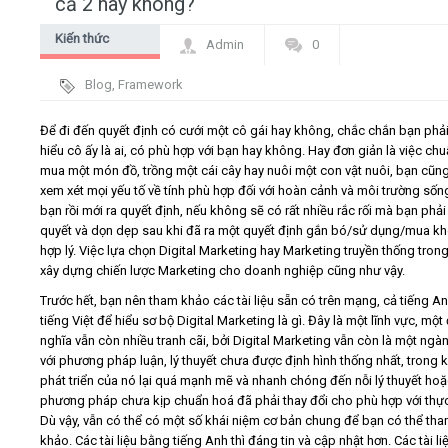
cả 2 hay không?
Kiến thức
Video
Admin
0
chung Digital
Blog
,
Framework
Kiến thức
Marketing - PR
Để đi đến quyết định có cưới một cô gái hay không, chắc chắn bạn phải
Liên hệ - Đăng ký
hiểu cô ấy là ai, có phù hợp với bạn hay không. Hay đơn giản là việc chu
mua một món đồ, trồng một cái cây hay nuôi một con vật nuôi, bạn cũn
xem xét mọi yếu tố về tính phù hợp đối với hoàn cảnh và môi trường sốn
bạn rồi mới ra quyết định, nếu không sẽ có rất nhiều rắc rối mà bạn phải 
quyết và dọn dẹp sau khi đã ra một quyết định gắn bó/sử dụng/mua k
hợp lý. Việc lựa chọn Digital Marketing hay Marketing truyền thống trong
Tìm kiếm
xây dựng chiến lược Marketing cho doanh nghiệp cũng như vậy.
Trước hết, bạn nên tham khảo các tài liệu sẵn có trên mạng, cả tiếng An
tiếng Việt để hiểu sơ bộ Digital Marketing là gì. Đây là một lĩnh vực, một
nghĩa vẫn còn nhiều tranh cãi, bởi Digital Marketing vẫn còn là một ngà
với phương pháp luận, lý thuyết chưa được định hình thống nhất, trong k
phát triển của nó lại quá mạnh mẽ và nhanh chóng đến nỗi lý thuyết ho
phương pháp chưa kịp chuẩn hoá đã phải thay đổi cho phù hợp với thực
Dù vậy, vẫn có thể có một số khái niệm cơ bản chung để bạn có thể th
khảo. Các tài liệu bằng tiếng Anh thì đáng tin và cập nhật hơn. Các tài li