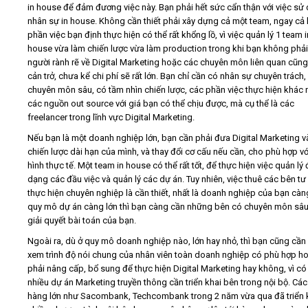
in house để đảm đương việc này. Bạn phải hết sức cẩn thận với việc sử
nhân sự in house. Không cần thiết phải xây dựng cả một team, ngay cả 
phần việc bạn định thực hiện có thể rất khổng lồ, vì việc quản lý 1 team i
house vừa làm chiến lược vừa làm production trong khi bạn không phải
người rành rẽ về Digital Marketing hoặc các chuyên môn liên quan cũng
cản trở, chưa kể chi phí sẽ rất lớn. Bạn chỉ cần có nhân sự chuyên trách,
chuyên môn sâu, có tầm nhìn chiến lược, các phần việc thực hiện khác 
các nguồn out source với giá bạn có thể chịu được, mà cụ thể là các
freelancer trong lĩnh vực Digital Marketing.
Nếu bạn là một doanh nghiệp lớn, bạn cần phải đưa Digital Marketing 
chiến lược dài hạn của mình, và thay đổi cơ cấu nếu cần, cho phù hợp với
hình thực tế. Một team in house có thể rất tốt, để thực hiện việc quản lý 
dạng các đầu việc và quản lý các dự án. Tuy nhiên, việc thuê các bên tư
thực hiện chuyên nghiệp là cần thiết, nhất là doanh nghiệp của bạn càng
quy mô dự án càng lớn thì bạn càng cần những bên có chuyên môn sâ
giải quyết bài toán của bạn.
Ngoài ra, dù ở quy mô doanh nghiệp nào, lớn hay nhỏ, thì bạn cũng cần
xem trình độ nói chung của nhân viên toàn doanh nghiệp có phù hợp h
phải nâng cấp, bổ sung để thực hiện Digital Marketing hay không, vì có 
nhiều dự án Marketing truyền thông cần triển khai bên trong nội bộ. Cá
hàng lớn như Sacombank, Techcombank trong 2 năm vừa qua đã triển 