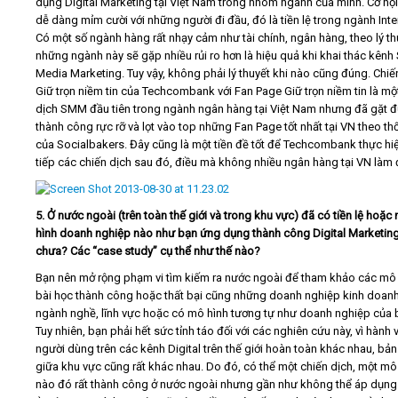
dụng Digital Marketing tại Việt Nam trong nhóm ngành của mình. Cơ hội
dễ dàng mỉm cười với những người đi đầu, đó là tiền lệ trong ngành Inte
Có một số ngành hàng rất nhạy cảm như tài chính, ngân hàng, theo lý th
những ngành này sẽ gặp nhiều rủi ro hơn là hiệu quả khi khai thác kênh 
Media Marketing. Tuy vậy, không phải lý thuyết khi nào cũng đúng. Chiế
Giữ trọn niềm tin của Techcombank với Fan Page Giữ trọn niềm tin là mộ
dịch SMM đầu tiên trong ngành ngân hàng tại Việt Nam nhưng đã gặt 
thành công rực rỡ và lọt vào top những Fan Page tốt nhất tại VN theo th
của Socialbakers. Đây cũng là một tiền đề tốt để Techcombank thực hiệ
tiếp các chiến dịch sau đó, điều mà không nhiều ngân hàng tại VN làm
5. Ở nước ngoài (trên toàn thế giới và trong khu vực) đã có tiền lệ hoặc
hình doanh nghiệp nào như bạn ứng dụng thành công Digital Marketin
chưa? Các “case study” cụ thể như thế nào?
Bạn nên mở rộng phạm vi tìm kiếm ra nước ngoài để tham khảo các mô 
bài học thành công hoặc thất bại cũng những doanh nghiệp kinh doan
ngành nghề, lĩnh vực hoặc có mô hình tương tự như doanh nghiệp của 
Tuy nhiên, bạn phải hết sức tỉnh táo đối với các nghiên cứu này, vì hành 
người dùng trên các kênh Digital trên thế giới hoàn toàn khác nhau, bản
giữa khu vực cũng rất khác nhau. Do đó, có thể một chiến dịch, một mô
nào đó rất thành công ở nước ngoài nhưng gần như không thể áp dụn