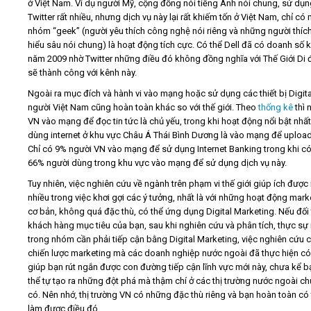
ở Việt Nam. Ví dụ người Mỹ, cộng đồng nói tiếng Anh nói chung, sử dụ
Twitter rất nhiều, nhưng dịch vụ này lại rất khiếm tốn ở Việt Nam, chỉ có
nhóm “geek” (người yêu thích công nghệ nói riêng và những người thích
hiểu sâu nói chung) là hoạt động tích cực. Có thể Dell đã có doanh số k
năm 2009 nhờ Twitter những điều đó không đồng nghĩa với Thế Giới Di
sẽ thành công với kênh này.
Ngoài ra mục đích và hành vi vào mạng hoặc sử dụng các thiết bị Digita
người Việt Nam cũng hoàn toàn khác so với thế giới. Theo
thống kê
thì 
VN vào mạng để đọc tin tức là chủ yếu, trong khi hoạt động nổi bật nhấ
dùng internet ở khu vực Châu Á Thái Bình Dương là vào mạng để upload
Chỉ có 9% người VN vào mạng để sử dụng Internet Banking trong khi có
66% người dùng trong khu vực vào mạng để sử dụng dịch vụ này.
Tuy nhiên, việc nghiên cứu về ngành trên phạm vi thế giới giúp ích được 
nhiều trong việc khơi gợi các ý tưởng, nhất là với những hoạt động mark
cơ bản, không quá đặc thù, có thể ứng dụng Digital Marketing. Nếu đối
khách hàng mục tiêu của bạn, sau khi nghiên cứu và phân tích, thực s
trong nhóm cần phải tiếp cận bằng Digital Marketing, việc nghiên cứu 
chiến lược marketing mà các doanh nghiệp nước ngoài đã thực hiện có
giúp bạn rút ngắn được con đường tiếp cận lĩnh vực mới này, chưa kể b
thể tự tạo ra những đột phá mà thậm chí ở các thị trường nước ngoài c
có. Nên nhớ, thị trường VN có những đặc thù riêng và bạn hoàn toàn có
làm được điều đó.