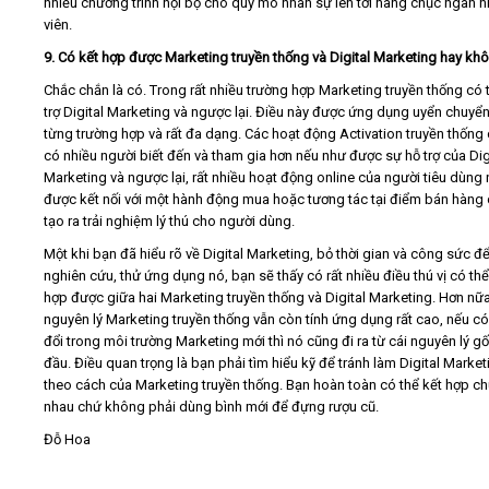
nhiều chương trình nội bộ cho quy mô nhân sự lên tới hàng chục ngàn 
viên.
9. Có kết hợp được Marketing truyền thống và Digital Marketing hay kh
Chắc chắn là có. Trong rất nhiều trường hợp Marketing truyền thống có 
trợ Digital Marketing và ngược lại. Điều này được ứng dụng uyển chuyể
từng trường hợp và rất đa dạng. Các hoạt động Activation truyền thống 
có nhiều người biết đến và tham gia hơn nếu như được sự hỗ trợ của Dig
Marketing và ngược lại, rất nhiều hoạt động online của người tiêu dùng
được kết nối với một hành động mua hoặc tương tác tại điểm bán hàng 
tạo ra trải nghiệm lý thú cho người dùng.
Một khi bạn đã hiểu rõ về Digital Marketing, bỏ thời gian và công sức đ
nghiên cứu, thử ứng dụng nó, bạn sẽ thấy có rất nhiều điều thú vị có thể
hợp được giữa hai Marketing truyền thống và Digital Marketing. Hơn nữa
nguyên lý Marketing truyền thống vẫn còn tính ứng dụng rất cao, nếu có
đổi trong môi trường Marketing mới thì nó cũng đi ra từ cái nguyên lý g
đầu. Điều quan trọng là bạn phải tìm hiểu kỹ để tránh làm Digital Market
theo cách của Marketing truyền thống. Bạn hoàn toàn có thể kết hợp ch
nhau chứ không phải dùng bình mới để đựng rượu cũ.
Đỗ Hoa