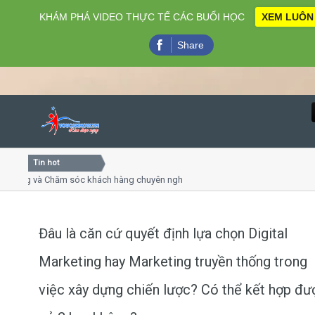
KHÁM PHÁ VIDEO THỰC TẾ CÁC BUỔI HỌC
XEM LUÔN
Share
Tin hot
Close
g và Chăm sóc khách hàng chuyên nghiệp
Khóa học kỹ năng 
rình online
Khóa học "Nghệ thuậ
 7
Khóa học làm phim 
Đâu là căn cứ quyết định lựa chọn Digital
Home
Marketing hay Marketing truyền thống trong
Giới thiệu
việc xây dựng chiến lược? Có thể kết hợp đư
Lịch khai giảng