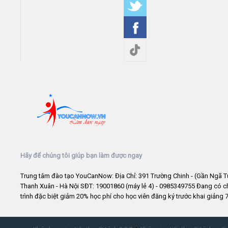
Hãy để chúng tôi giúp bạn làm được ngay
Trung tâm đào tạo YouCanNow: Địa Chỉ: 391 Trường Chinh - (Gần Ngã T
Thanh Xuân - Hà Nội SĐT: 19001860 (máy lẻ 4) - 0985349755 Đang có 
trình đặc biệt giảm 20% học phí cho học viên đăng ký trước khai giảng 7