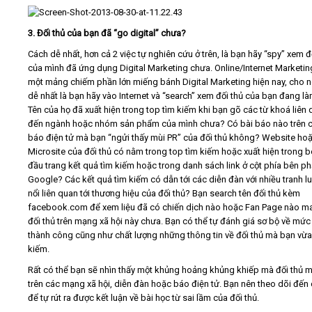
3. Đối thủ của bạn đã “go digital” chưa?
Cách dễ nhất, hơn cả 2 việc tự nghiên cứu ở trên, là bạn hãy “spy” xem đ
của mình đã ứng dụng Digital Marketing chưa. Online/Internet Marketin
một mảng chiếm phần lớn miếng bánh Digital Marketing hiện nay, cho n
dễ nhất là bạn hãy vào Internet và “search” xem đối thủ của bạn đang là
Tên của họ đã xuất hiện trong top tìm kiếm khi bạn gõ các từ khoá liên
đến ngành hoặc nhóm sản phẩm của mình chưa? Có bài báo nào trên 
báo điện tử mà bạn “ngửi thấy mùi PR” của đối thủ không? Website ho
Microsite của đối thủ có nằm trong top tìm kiếm hoặc xuất hiện trong b
đầu trang kết quả tìm kiếm hoặc trong danh sách link ở cột phía bên ph
Google? Các kết quả tìm kiếm có dẫn tới các diễn đàn với nhiều tranh l
nổi liên quan tới thương hiệu của đối thủ? Bạn search tên đối thủ kèm
facebook.com để xem liệu đã có chiến dịch nào hoặc Fan Page nào m
đối thủ trên mạng xã hội này chưa. Bạn có thể tự đánh giá sơ bộ về mức
thành công cũng như chất lượng những thông tin về đối thủ mà bạn vừa
kiếm.
Rất có thể bạn sẽ nhìn thấy một khủng hoảng khủng khiếp mà đối thủ 
trên các mạng xã hội, diễn đàn hoặc báo điện tử. Bạn nên theo dõi đến
để tự rút ra được kết luận về bài học từ sai lầm của đối thủ.