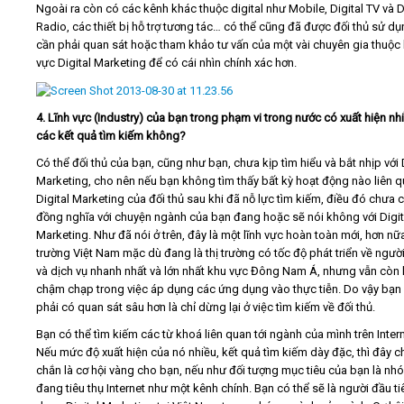
Ngoài ra còn có các kênh khác thuộc digital như Mobile, Digital TV và D
Radio, các thiết bị hỗ trợ tương tác… có thể cũng đã được đối thủ sử dụ
cần phải quan sát hoặc tham khảo tư vấn của một vài chuyên gia thuộc 
vực Digital Marketing để có cái nhìn chính xác hơn.
4. Lĩnh vực (Industry) của bạn trong phạm vi trong nước có xuất hiện nhi
các kết quả tìm kiếm không?
Có thể đối thủ của bạn, cũng như bạn, chưa kịp tìm hiểu và bắt nhịp với 
Marketing, cho nên nếu bạn không tìm thấy bất kỳ hoạt động nào liên q
Digital Marketing của đối thủ sau khi đã nỗ lực tìm kiếm, điều đó chưa 
đồng nghĩa với chuyện ngành của bạn đang hoặc sẽ nói không với Digit
Marketing. Như đã nói ở trên, đây là một lĩnh vực hoàn toàn mới, hơn nữa
trường Việt Nam mặc dù đang là thị trường có tốc độ phát triển về ngườ
và dịch vụ nhanh nhất và lớn nhất khu vực Đông Nam Á, nhưng vẫn còn
chậm chạp trong việc áp dụng các ứng dụng vào thực tiễn. Do vậy bạn
phải có quan sát sâu hơn là chỉ dừng lại ở việc tìm kiếm về đối thủ.
Bạn có thể tìm kiếm các từ khoá liên quan tới ngành của mình trên Intern
Nếu mức độ xuất hiện của nó nhiều, kết quả tìm kiếm dày đặc, thì đây c
chắn là cơ hội vàng cho bạn, nếu như đối tượng mục tiêu của bạn là nh
đang tiêu thụ Internet như một kênh chính. Bạn có thể sẽ là người đầu t