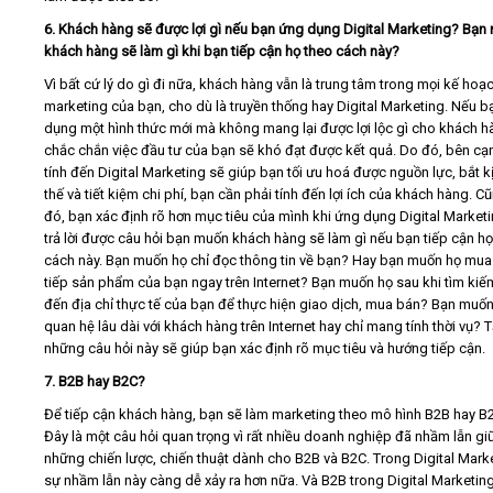
6. Khách hàng sẽ được lợi gì nếu bạn ứng dụng Digital Marketing? Bạn
khách hàng sẽ làm gì khi bạn tiếp cận họ theo cách này?
Vì bất cứ lý do gì đi nữa, khách hàng vẫn là trung tâm trong mọi kế hoạ
marketing của bạn, cho dù là truyền thống hay Digital Marketing. Nếu b
dụng một hình thức mới mà không mang lại được lợi lộc gì cho khách h
chắc chắn việc đầu tư của bạn sẽ khó đạt được kết quả. Do đó, bên cạ
tính đến Digital Marketing sẽ giúp bạn tối ưu hoá được nguồn lực, bắt k
thế và tiết kiệm chi phí, bạn cần phải tính đến lợi ích của khách hàng. C
đó, bạn xác định rõ hơn mục tiêu của mình khi ứng dụng Digital Market
trả lời được câu hỏi bạn muốn khách hàng sẽ làm gì nếu bạn tiếp cận họ
cách này. Bạn muốn họ chỉ đọc thông tin về bạn? Hay bạn muốn họ mua
tiếp sản phẩm của bạn ngay trên Internet? Bạn muốn họ sau khi tìm kiếm
đến địa chỉ thực tế của bạn để thực hiện giao dịch, mua bán? Bạn muốn 
quan hệ lâu dài với khách hàng trên Internet hay chỉ mang tính thời vụ? T
những câu hỏi này sẽ giúp bạn xác định rõ mục tiêu và hướng tiếp cận.
7. B2B hay B2C?
Để tiếp cận khách hàng, bạn sẽ làm marketing theo mô hình B2B hay B
Đây là một câu hỏi quan trọng vì rất nhiều doanh nghiệp đã nhầm lẫn gi
những chiến lược, chiến thuật dành cho B2B và B2C. Trong Digital Marke
sự nhầm lẫn này càng dễ xảy ra hơn nữa. Và B2B trong Digital Marketing