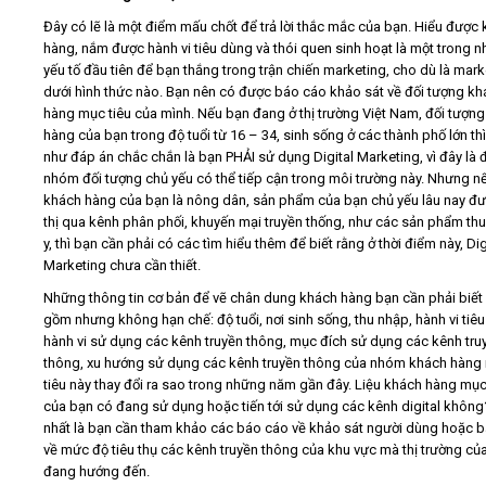
Đây có lẽ là một điểm mấu chốt để trả lời thắc mắc của bạn. Hiểu được
hàng, nắm được hành vi tiêu dùng và thói quen sinh hoạt là một trong 
yếu tố đầu tiên để bạn thắng trong trận chiến marketing, cho dù là mark
dưới hình thức nào. Bạn nên có được báo cáo khảo sát về đối tượng kh
hàng mục tiêu của mình. Nếu bạn đang ở thị trường Việt Nam, đối tượn
hàng của bạn trong độ tuổi từ 16 – 34, sinh sống ở các thành phố lớn th
như đáp án chắc chắn là bạn PHẢI sử dụng Digital Marketing, vì đây là 
nhóm đối tượng chủ yếu có thể tiếp cận trong môi trường này. Nhưng n
khách hàng của bạn là nông dân, sản phẩm của bạn chủ yếu lâu nay đư
thị qua kênh phân phối, khuyến mại truyền thống, như các sản phẩm thu
y, thì bạn cần phải có các tìm hiểu thêm để biết rằng ở thời điểm này, Dig
Marketing chưa cần thiết.
Những thông tin cơ bản để vẽ chân dung khách hàng bạn cần phải biết
gồm nhưng không hạn chế: độ tuổi, nơi sinh sống, thu nhập, hành vi tiê
hành vi sử dụng các kênh truyền thông, mục đích sử dụng các kênh tru
thông, xu hướng sử dụng các kênh truyền thông của nhóm khách hàng
tiêu này thay đổi ra sao trong những năm gần đây. Liệu khách hàng mục
của bạn có đang sử dụng hoặc tiến tới sử dụng các kênh digital không
nhất là bạn cần tham khảo các báo cáo về khảo sát người dùng hoặc 
về mức độ tiêu thụ các kênh truyền thông của khu vực mà thị trường củ
đang hướng đến.