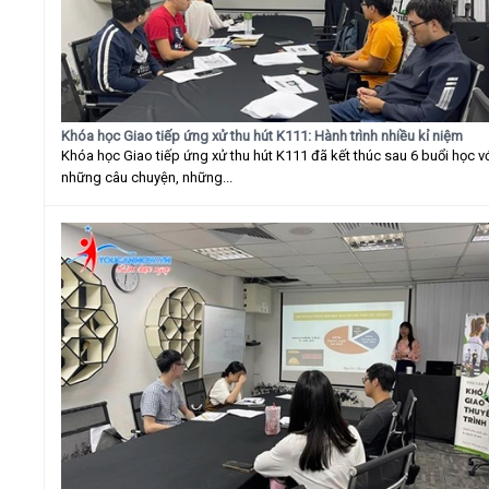
Khóa học Giao tiếp ứng xử thu hút K111: Hành trình nhiều kỉ niệm
Khóa học Giao tiếp ứng xử thu hút K111 đã kết thúc sau 6 buổi học v
những câu chuyện, những...