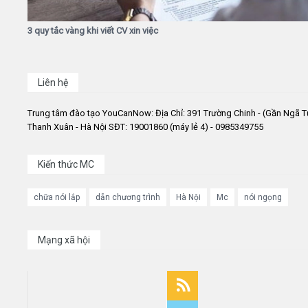
3 quy tắc vàng khi viết CV xin việc
Liên hệ
Trung tâm đào tạo YouCanNow: Địa Chỉ: 391 Trường Chinh - (Gần Ngã T
Thanh Xuân - Hà Nội SĐT: 19001860 (máy lẻ 4) - 0985349755
Kiến thức MC
chữa nói lắp
dẫn chương trình
Hà Nội
Mc
nói ngọng
Mạng xã hội