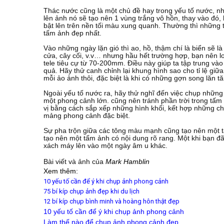
Thác nước cũng là một chủ đề hay trong yếu tố nước, n
lên ảnh nó sẽ tạo nên 1 vùng trắng vô hồn, thay vào đó
bật lên trên nền tối màu xung quanh. Thường thì những 
tấm ảnh đẹp nhất.
Vào những ngày lặn gió thì ao, hồ, thậm chí là biển sẽ 
cửa, cây cối, v.v… nhưng hầu hết trường hợp, bạn nên l
tele tiêu cự từ 70-200mm. Điều này giúp ta tập trung và
quả. Hãy thử canh chỉnh lại khung hình sao cho tỉ lệ giữ
mỗi ảo ảnh thôi, đặc biệt là khi có những gợn song lăn t
Ngoài yếu tố nước ra, hãy thử nghĩ đến việc chụp nhữn
một phong cảnh lớn. cũng nên tránh phần trời trong tấm
vị bằng cách sắp xếp những hình khối, kết hợp những chi 
mảng phong cảnh đặc biệt.
Sự pha trộn giữa các tông màu mạnh cũng tạo nên một tấ
tạo nên một tấm ảnh có nội dung rõ rang. Một khi bạn đ
xách máy lên vào một ngày âm u khác.
Bài viết và ảnh của
Mark Hamblin
Xem thêm:
10 yếu tố cần để ý khi chụp ảnh phong cảnh
75 bí kíp chụp ảnh đẹp khi du lịch
12 bí kíp chụp bình minh và hoàng hôn thật đẹp
10 yếu tố cần để ý khi chụp ảnh phong cảnh
Làm thế nào để chụp ảnh phong cảnh đẹp