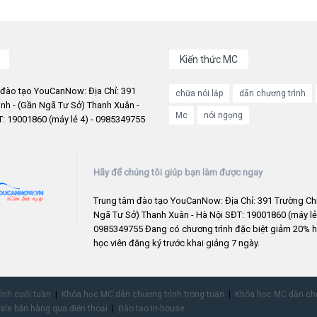
Kiến thức MC
 đào tạo YouCanNow: Địa Chỉ: 391
chữa nói lắp
dẫn chương trình
nh - (Gần Ngã Tư Sở) Thanh Xuân -
Mc
nói ngọng
: 19001860 (máy lẻ 4) - 0985349755
Hãy để chúng tôi giúp bạn làm được ngay
Trung tâm đào tạo YouCanNow: Địa Chỉ: 391 Trường Chi
Ngã Tư Sở) Thanh Xuân - Hà Nội SĐT: 19001860 (máy lẻ 
0985349755 Đang có chương trình đặc biệt giảm 20% h
học viên đăng ký trước khai giảng 7 ngày.
rình cuối tuần
Khóa học MC dẫn chương trình trong tuần
Khóa học MC dẫn chư
ale bán hàng qua điện thoại
Đào tạo In-house