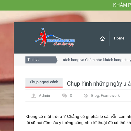
KHÁM P
Home
Khóa học Tư duy dịch vụ khách hàng và Chăm sóc khách hàng chuyê
Tin hot
Chụp ngoại cảnh
Chụp hình những ngày u 
Admin
0
Blog
,
Framework
Không có mặt trời ư ? Chẳng có gì phải lo cả, vẫn còn 
tôi sẽ nói đến các ý tưởng cũng như kĩ thuật để có thể 