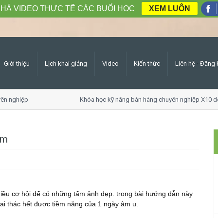
HÁ VIDEO THỰC TẾ CÁC BUỔI HỌC
XEM LUÔN
Giới thiệu
Lịch khai giảng
Video
Kiến thức
Liên hệ - Đăng 
n nghiệp
Khóa học kỹ năng bán hàng chuyên nghiệp X10 do
ám
nhiều cơ hội để có những tấm ảnh đẹp. trong bài hướng dẫn này
khai thác hết được tiềm năng của 1 ngày âm u.