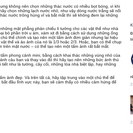
hưng không nên chọn những thác nước có nhiều bọt bóng, vì khi
, hãy chọn những lạch nước nhỏ, như vậy dòng nước trắng sẽ nổi
thác nước trông hùng vĩ và bắt mắt thì sẽ không đem lại những
K
là những mặt phẳng phản chiếu lí tưởng cho các vật thể như nhà
oại bỏ phần trời u ám, xám xịt đi bằng cách sử dụng những ống
Đ
o chủ thể chính và tạo nên một tấm ảnh đơn giản nhưng lại hiệu
I
a vật thể và ảo ảnh của nó là 1/3 hoặc 2/3. Hoặc, bạn có thể chụp
ăn trên mặt nước – có thể tạo nên một tấm ảnh rất bắt mắt.
g tấm phong cảnh mini, bằng cách khai thác những vùng nhỏ của
 ảnh cảu bạn và thay vào đó thì hãy tạo nên những bức ảnh thú
tiết như là tường, cây cối, những tòa nhà biệt lập, hay những
n
m ảnh đẹp. Và trên tất cả, hãy tập trung vào một chủ thể để
ã bắt đầu lĩnh vực này, bạn sẽ cảm thấy có nhiều cảm hứng để
2
2