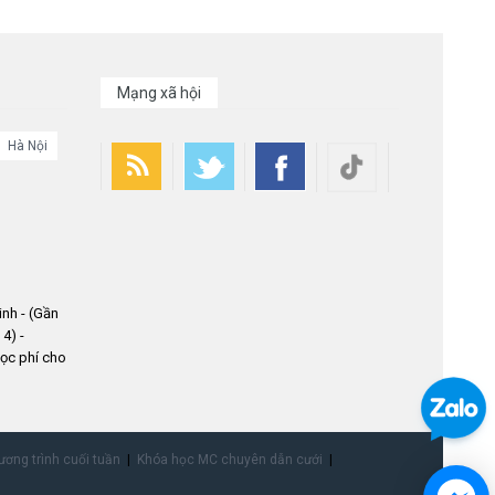
Mạng xã hội
Hà Nội
nh - (Gần
4) -
ọc phí cho
ơng trình cuối tuần
Khóa học MC chuyên dẫn cưới