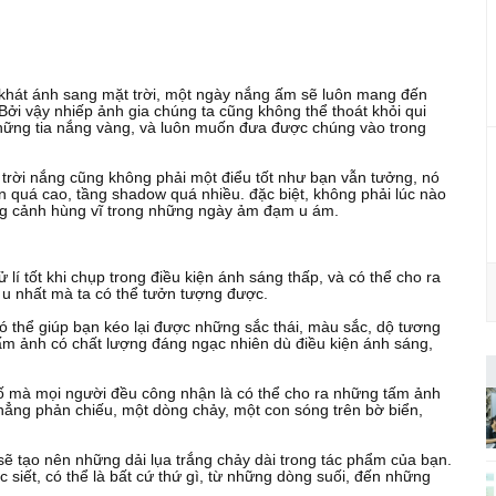
 khát ánh sang mặt trời, một ngày nắng ấm sẽ luôn mang đến
ởi vậy nhiếp ảnh gia chúng ta cũng không thể thoát khỏi qui
 những tia nắng vàng, và luôn muốn đưa được chúng vào trong
trời nắng cũng không phải một điểu tốt như bạn vẫn tưởng, nó
n quá cao, tầng shadow quá nhiều. đặc biệt, không phải lúc nào
ng cảnh hùng vĩ trong những ngày ảm đạm u ám.
í tốt khi chụp trong điều kiện ánh sáng thấp, và có thể cho ra
 u nhất mà ta có thể tưởn tượng được.
ó thể giúp bạn kéo lại được những sắc thái, màu sắc, dộ tương
tấm ảnh có chất lượng đáng ngạc nhiên dù điều kiện ánh sáng,
tố mà mọi người đều công nhận là có thể cho ra những tấm ảnh
hẳng phản chiếu, một dòng chảy, một con sóng trên bờ biển,
ẽ tạo nên những dải lụa trắng chảy dài trong tác phẩm của bạn.
siết, có thể là bất cứ thứ gì, từ những dòng suối, đến những