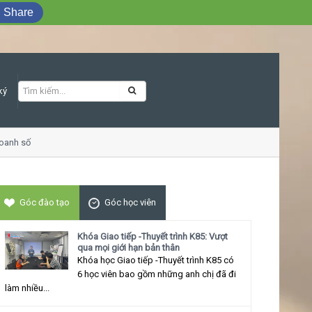
Share
ký
anh số
Khóa học Giao tiếp ứng xử thu hú
Góc đào tạo
Góc học viên
Khóa Giao tiếp -Thuyết trình K85: Vượt
qua mọi giới hạn bản thân
Khóa học Giao tiếp -Thuyết trình K85 có
6 học viên bao gồm những anh chị đã đi
làm nhiều...