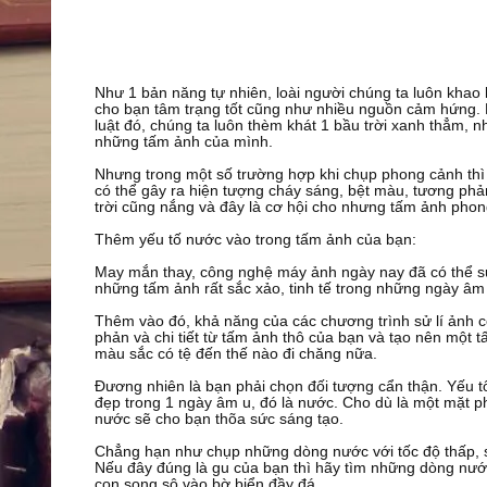
Như 1 bản năng tự nhiên, loài người chúng ta luôn khao
cho bạn tâm trạng tốt cũng như nhiều nguồn cảm hứng. B
luật đó, chúng ta luôn thèm khát 1 bầu trời xanh thẳm,
những tấm ảnh của mình.
Nhưng trong một số trường hợp khi chụp phong cảnh thì 
có thể gây ra hiện tượng cháy sáng, bệt màu, tương phả
trời cũng nắng và đây là cơ hội cho nhưng tấm ảnh pho
Thêm yếu tố nước vào trong tấm ảnh của bạn:
May mắn thay, công nghệ máy ảnh ngày nay đã có thể sử l
những tấm ảnh rất sắc xảo, tinh tế trong những ngày âm
Thêm vào đó, khả năng của các chương trình sử lí ảnh c
phản và chi tiết từ tấm ảnh thô của bạn và tạo nên một 
màu sắc có tệ đến thế nào đi chăng nữa.
Đương nhiên là bạn phải chọn đối tượng cẩn thận. Yếu 
đẹp trong 1 ngày âm u, đó là nước. Cho dù là một mặt p
nước sẽ cho bạn thõa sức sáng tạo.
Chẳng hạn như chụp những dòng nước với tốc độ thấp, s
Nếu đây đúng là gu của bạn thì hãy tìm những dòng nước 
con song sô vào bờ biển đầy đá.