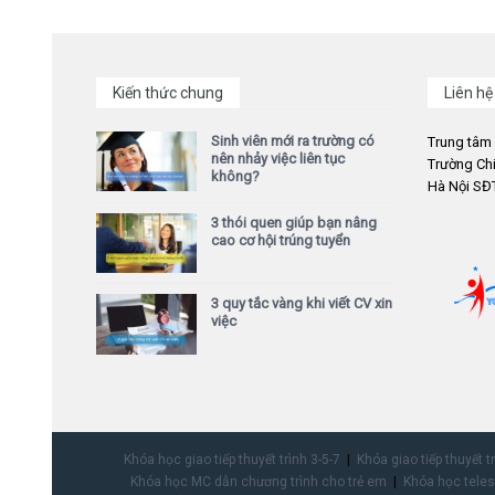
Kiến thức chung
Liên hệ
Sinh viên mới ra trường có
Trung tâm
nên nhảy việc liên tục
Trường Chi
không?
Hà Nội SĐT
3 thói quen giúp bạn nâng
cao cơ hội trúng tuyển
3 quy tắc vàng khi viết CV xin
việc
Khóa học giao tiếp thuyết trình 3-5-7
Khóa giao tiếp thuyết t
Khóa học MC dẫn chương trình cho trẻ em
Khóa học teles