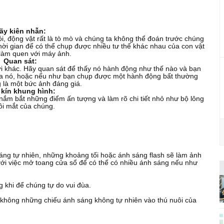
ãy kiên nhẫn:
i, động vật rất là tò mò và chúng ta không thể đoán trước chúng
hời gian để có thể chụp được nhiều tư thế khác nhau của con vật
 làm quen với máy ảnh.
.
Quan sát:
ời khác. Hãy quan sát để thấy nó hành động như thế nào và bạn
ủa nó, hoặc nếu như bạn chụp được một hành động bất thường
g là một bức ảnh đáng giá.
kín khung hình:
 nắm bắt những điểm ấn tượng và làm rõ chi tiết nhỏ như bộ lông
ôi mắt của chúng.
áng tự nhiên, những khoảng tối hoặc ánh sáng flash sẽ làm ảnh
i việc mở toang cửa sổ để có thể có nhiều ánh sáng nếu như
 khi để chúng tự do vui đùa.
 không những chiếu ánh sáng không tự nhiên vào thú nuôi của