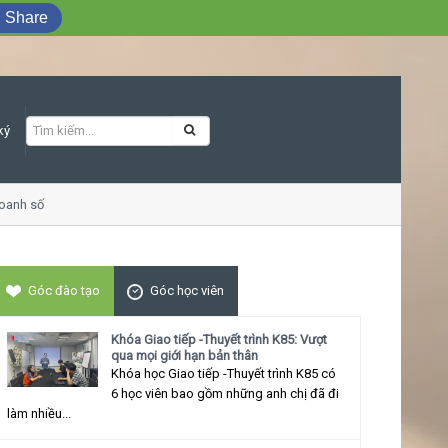
Share
ký
anh số
Khóa học Giao tiếp ứng xử thu hú
Góc đào tạo
Góc học viên
Khóa Giao tiếp -Thuyết trình K85: Vượt
qua mọi giới hạn bản thân
Khóa học Giao tiếp -Thuyết trình K85 có
6 học viên bao gồm những anh chị đã đi
làm nhiều...