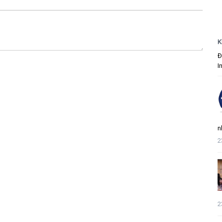
K
Đ
I
n
2
2