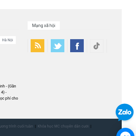
Mạng xã hội
Hà Nội
nh - (Gần
4) -
ọc phí cho
ơng trình cuối tuần
Khóa học MC chuyên dẫn cưới