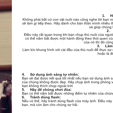
1.
H
Không phải bất cứ con vật nuôi nào cũng nghe lời bạn nó
sẽ làm gì tiếp theo. Hãy dành cho bản thân mình nhiều t
và giúp chúng
2
Điều này rất quan trọng khi bạn chụp thú nuôi của ngư
có thể nắm bắt được một hành động theo thói quen c
của nó thì đó cũn
3.
Làm 
Làm kín khung hình với cái đầu của thú nuôi để thực sự
hoặc là đ
4.
Sử dụng ánh sáng tự nhiên:
Bạn sẽ đạt được kết quả tốt nhất nếu bạn sử dụng ánh s
của chúng không được đẹp. Hãy chụp ảnh trong phòng vớ
bạn không thích chụp ngoài trời.
5.
Hãy để chúng chơi đùa:
Bạn có thể nắm bắt được những điểm tự nhiên của chúng
6.
Tránh dùng flash:
Nếu có thể, hãy tránh dùng flash của máy ảnh. Điều này
bạn, mà còn làm cho chúng sợ hãi.