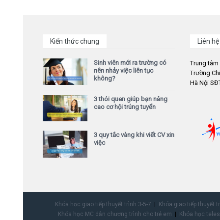
Kiến thức chung
Liên hệ
Sinh viên mới ra trường có
Trung tâm
nên nhảy việc liên tục
Trường Chi
không?
Hà Nội SĐT
3 thói quen giúp bạn nâng
cao cơ hội trúng tuyển
3 quy tắc vàng khi viết CV xin
việc
Khóa học giao tiếp thuyết trình 3-5-7
Khóa giao tiếp thuyết t
Khóa học MC dẫn chương trình cho trẻ em
Khóa học teles