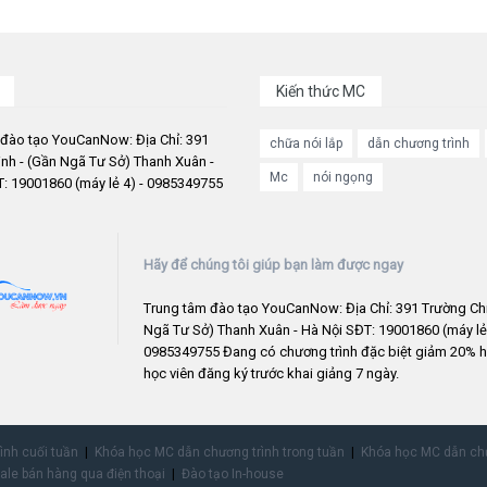
Kiến thức MC
 đào tạo YouCanNow: Địa Chỉ: 391
chữa nói lắp
dẫn chương trình
nh - (Gần Ngã Tư Sở) Thanh Xuân -
Mc
nói ngọng
: 19001860 (máy lẻ 4) - 0985349755
Hãy để chúng tôi giúp bạn làm được ngay
Trung tâm đào tạo YouCanNow: Địa Chỉ: 391 Trường Chi
Ngã Tư Sở) Thanh Xuân - Hà Nội SĐT: 19001860 (máy lẻ 
0985349755 Đang có chương trình đặc biệt giảm 20% h
học viên đăng ký trước khai giảng 7 ngày.
rình cuối tuần
Khóa học MC dẫn chương trình trong tuần
Khóa học MC dẫn chư
ale bán hàng qua điện thoại
Đào tạo In-house