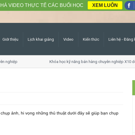
HÁ VIDEO THỰC TẾ CÁC BUỔI HỌC
XEM LUÔN
Giới thiệu
Lịch khai giảng
Video
Kiến thức
Liên hệ - Đăng 
n nghiệp
Khóa học kỹ năng bán hàng chuyên nghiệp X10 do
 chụp ảnh, hi vọng những thủ thuật dưới đây sẽ giúp bạn chụp