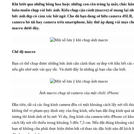
Khi lướt qua những bông hoa hoặc những con côn trùng lạ mắt, chắc hẳ
luôn muốn chụp vài bức ảnh. Kiểu chụp cận cảnh (macro) sẽ mang lại n
Video
bức ảnh đẹp có cảm xúc bất ngờ. Cho dù bạn đang sở hữu camera dSLR,
camera bỏ túi hay camera trên smartphone, hãy thử áp dụng vài mẹo ch
macro dưới đây.
Kiến thức
Liên hệ - Đăng ký
Chế độ macro
Bạn có thể chụp được những bức ảnh cận cảnh thực sự đẹp với hầu hết các
nếu ghi nhớ một vài quy tắc. Và dưới đây là những gì bạn cần cần biết.
Tìm kiếm
Ảnh macro chụp từ camera của một chiếc iPhone
Đầu tiên, tất cả các ống kính camera đều có một khoảng cách lấy nét tối th
không thể vi phạm quy định này của ống kính, nếu bạn đặt ống kính quá sá
tượng thì hình ảnh sẽ bị mờ. Ví dụ, ống kính của camera trên iPhone có kh
cách lấy nét tối thiểu trong khoảng 5 đến 7,5 cm. Nếu đặt đúng khoảng cá
bạn sẽ không cần phải thực hiện thêm bất cứ thao tác đặc biệt nào để kích 