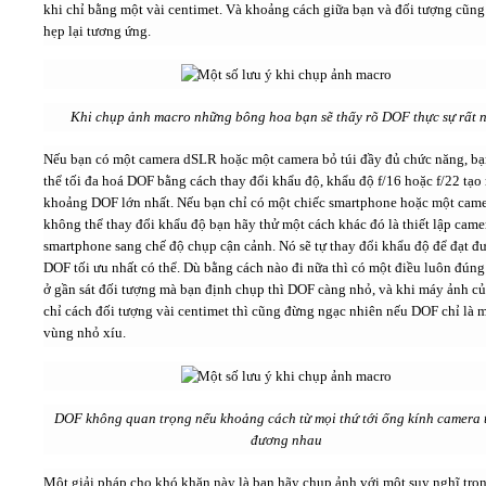
khi chỉ bằng một vài centimet. Và khoảng cách giữa bạn và đối tượng cũng
hẹp lại tương ứng.
Khi chụp ảnh macro những bông hoa bạn sẽ thấy rõ DOF thực sự rất 
Nếu bạn có một camera dSLR hoặc một camera bỏ túi đầy đủ chức năng, bạ
thể tối đa hoá DOF bằng cách thay đổi khẩu độ, khẩu độ f/16 hoặc f/22 tạo 
khoảng DOF lớn nhất. Nếu bạn chỉ có một chiếc smartphone hoặc một cam
không thể thay đổi khẩu độ bạn hãy thử một cách khác đó là thiết lập came
smartphone sang chế độ chụp cận cảnh. Nó sẽ tự thay đổi khẩu độ để đạt đ
DOF tối ưu nhất có thể. Dù bằng cách nào đi nữa thì có một điều luôn đún
ở gần sát đối tượng mà bạn định chụp thì DOF càng nhỏ, và khi máy ảnh c
chỉ cách đối tượng vài centimet thì cũng đừng ngạc nhiên nếu DOF chỉ là 
vùng nhỏ xíu.
DOF không quan trọng nếu khoảng cách từ mọi thứ tới ống kính camera
đương nhau
Một giải pháp cho khó khăn này là bạn hãy chụp ảnh với một suy nghĩ tro