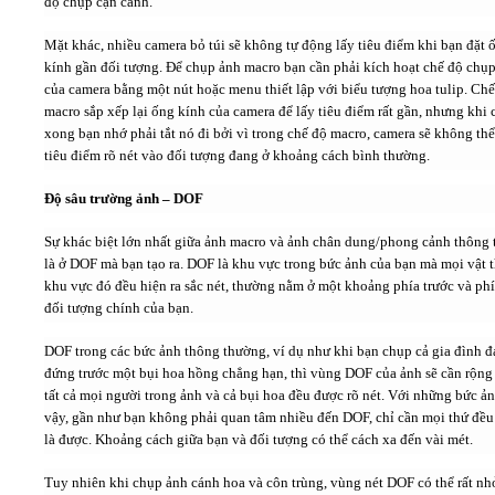
độ chụp cận cảnh.
Mặt khác, nhiều camera bỏ túi sẽ không tự động lấy tiêu điểm khi bạn đặt 
kính gần đối tượng. Để chụp ảnh macro bạn cần phải kích hoạt chế độ chụ
của camera bằng một nút hoặc menu thiết lập với biểu tượng hoa tulip. Ch
macro sắp xếp lại ống kính của camera để lấy tiêu điểm rất gần, nhưng khi
xong bạn nhớ phải tắt nó đi bởi vì trong chế độ macro, camera sẽ không thể
tiêu điểm rõ nét vào đối tượng đang ở khoảng cách bình thường.
Độ sâu trường ảnh – DOF
Sự khác biệt lớn nhất giữa ảnh macro và ảnh chân dung/phong cảnh thông
là ở DOF mà bạn tạo ra. DOF là khu vực trong bức ảnh của bạn mà mọi vật 
khu vực đó đều hiện ra sắc nét, thường nằm ở một khoảng phía trước và phí
đối tượng chính của bạn.
DOF trong các bức ảnh thông thường, ví dụ như khi bạn chụp cả gia đình 
đứng trước một bụi hoa hồng chẳng hạn, thì vùng DOF của ảnh sẽ cần rộng
tất cả mọi người trong ảnh và cả bụi hoa đều được rõ nét. Với những bức ả
vậy, gần như bạn không phải quan tâm nhiều đến DOF, chỉ cần mọi thứ đều 
là được. Khoảng cách giữa bạn và đối tượng có thể cách xa đến vài mét.
Tuy nhiên khi chụp ảnh cánh hoa và côn trùng, vùng nét DOF có thể rất nh