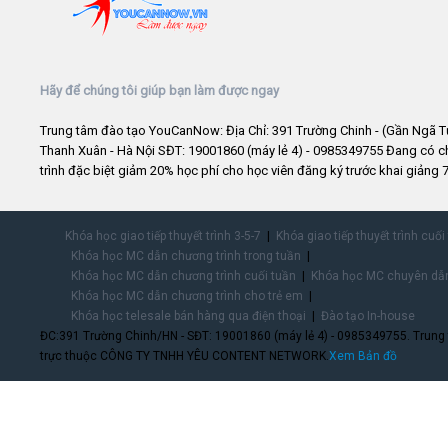
Hãy để chúng tôi giúp bạn làm được ngay
Trung tâm đào tạo YouCanNow: Địa Chỉ: 391 Trường Chinh - (Gần Ngã T
Thanh Xuân - Hà Nội SĐT: 19001860 (máy lẻ 4) - 0985349755 Đang có 
trình đặc biệt giảm 20% học phí cho học viên đăng ký trước khai giảng 7
Khóa học giao tiếp thuyết trình 3-5-7
Khóa giao tiếp thuyết trình cuối
Khóa học MC dẫn chương trình trong tuần
Khóa học MC dẫn chương trình cuối tuần
Khóa học MC chuyên dẫn
Khóa học MC dẫn chương trình cho trẻ em
Khóa học telesale bán hàng qua điện thoại
Đào tạo In-house
ĐC:391 Trường Chinh/HN - SĐT: 19001860 (máy lẻ 4) - 0985349755. Trung
trực thuộc CÔNG TY TNHH YÊU CONTENT NETWORK.
Xem Bản đồ