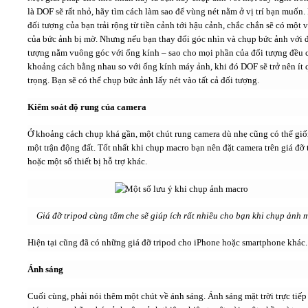
là DOF sẽ rất nhỏ, hãy tìm cách làm sao để vùng nét nằm ở vị trí bạn muốn.
đối tượng của bạn trải rộng từ tiền cảnh tới hậu cảnh, chắc chắn sẽ có một 
của bức ảnh bị mờ. Nhưng nếu bạn thay đổi góc nhìn và chụp bức ảnh với 
tượng nằm vuông góc với ống kính – sao cho mọi phần của đối tượng đều 
khoảng cách bằng nhau so với ống kính máy ảnh, khi đó DOF sẽ trở nên ít
trọng. Bạn sẽ có thể chụp bức ảnh lấy nét vào tất cả đối tượng.
Kiểm soát độ rung của camera
Ở khoảng cách chụp khá gần, một chút rung camera dù nhẹ cũng có thể gi
một trận động đất. Tốt nhất khi chụp macro bạn nên đặt camera trên giá đỡ 
hoặc một số thiết bị hỗ trợ khác.
Giá đỡ tripod cùng tấm che sẽ giúp ích rất nhiều cho bạn khi chụp ảnh 
Hiện tại cũng đã có những giá đỡ tripod cho iPhone hoặc smartphone khác.
Ánh sáng
Cuối cùng, phải nói thêm một chút về ánh sáng. Ánh sáng mặt trời trực tiế