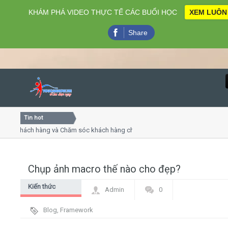
KHÁM PHÁ VIDEO THỰC TẾ CÁC BUỔI HỌC
XEM LUÔN
Share
Tin hot
Close
 khách hàng và Chăm sóc khách hàng chuyên nghiệp
Khóa họ
 - thuyết trình online
Khóa học
hiều thứ 4, 7
Khóa họ
Chụp ảnh macro thế nào cho đẹp?
Home
Kiến thức
Admin
0
Giới thiệu
chung
Blog
,
Framework
Lịch khai giảng