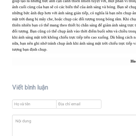
giúp tạo ra những bức ảnh cận cảnh thiên nhiên tuyệt vời, một phần vì tro
ảnh cuối cùng của bạn sẽ có các biến thể của ánh sáng và bóng. Bạn sẽ ch
những bức ảnh đẹp hơn với ánh sáng gián tiếp, có nghĩa là bạn nên chụp ả
mặt trời đang bị mây che, hoặc chụp các đối tượng trong bóng râm. Khi ch
thiên nhiên bạn có thể mang theo thiết bị chắn sáng để giảm ánh sáng trực 
đối tượng. Bạn cũng có thể chụp ảnh vào thời điểm buổi sớm và chiều tron
khi ánh sáng mặt trời không chiếu trực tiếp trên cao xuống. Dù bằng cách n
nữa, bạn nên ghi nhớ tránh chụp ảnh khi ánh sáng mặt trời chiếu trực tiếp v
tượng bạn định chụp.
Ho
Viết bình luận