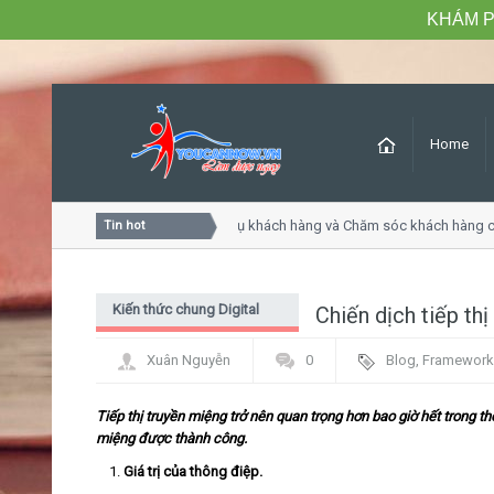
KHÁM P
Home
Khóa học Tư duy dịch vụ khách hàng và Chăm sóc khách hàng 
Tin hot
Kiến thức chung Digital
Chiến dịch tiếp th
Marketing - PR
Xuân Nguyễn
0
Blog
,
Framework
Tiếp thị truyền miệng trở nên quan trọng hơn bao giờ hết trong th
miệng được thành công.
Giá trị của thông điệp.