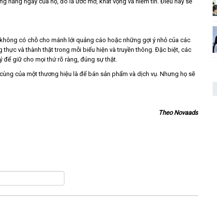
g hằng ngày của họ, đó là ước mơ, khát vọng và niềm tin. Điều này sẽ
ng không có chỗ cho mánh lới quảng cáo hoặc những gợi ý nhỏ của các
thực và thành thật trong mỗi biểu hiện và truyền thông. Đặc biệt, các
ý để giữ cho mọi thứ rõ ràng, đúng sự thật.
i cùng của một thương hiệu là để bán sản phẩm và dịch vụ. Nhưng họ sẽ
Theo Novaads