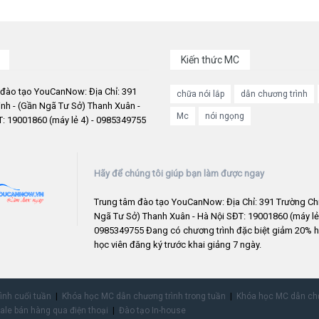
Kiến thức MC
 đào tạo YouCanNow: Địa Chỉ: 391
chữa nói lắp
dẫn chương trình
nh - (Gần Ngã Tư Sở) Thanh Xuân -
Mc
nói ngọng
: 19001860 (máy lẻ 4) - 0985349755
Hãy để chúng tôi giúp bạn làm được ngay
Trung tâm đào tạo YouCanNow: Địa Chỉ: 391 Trường Chi
Ngã Tư Sở) Thanh Xuân - Hà Nội SĐT: 19001860 (máy lẻ 
0985349755 Đang có chương trình đặc biệt giảm 20% h
học viên đăng ký trước khai giảng 7 ngày.
rình cuối tuần
Khóa học MC dẫn chương trình trong tuần
Khóa học MC dẫn chư
ale bán hàng qua điện thoại
Đào tạo In-house