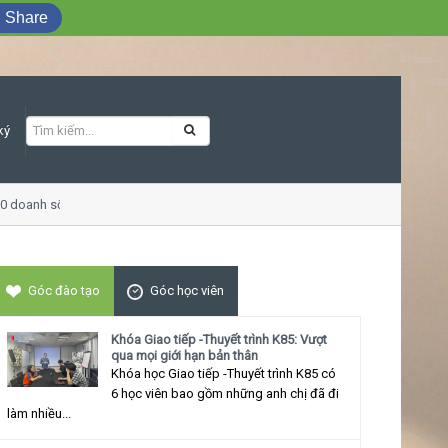
Share
ký
0 doanh số
Khóa học Giao tiếp ứng xử t
Góc đào tạo
Góc học viên
Khóa Giao tiếp -Thuyết trình K85: Vượt
qua mọi giới hạn bản thân
Khóa học Giao tiếp -Thuyết trình K85 có
6 học viên bao gồm những anh chị đã đi
làm nhiều...