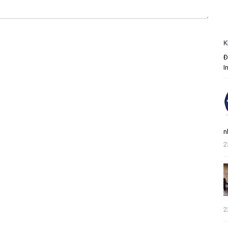
K
Đ
I
n
2
2