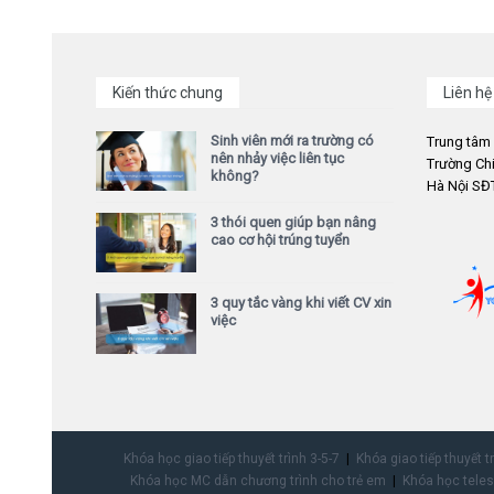
Kiến thức chung
Liên hệ
Sinh viên mới ra trường có
Trung tâm
nên nhảy việc liên tục
Trường Chi
không?
Hà Nội SĐT
3 thói quen giúp bạn nâng
cao cơ hội trúng tuyển
3 quy tắc vàng khi viết CV xin
việc
Khóa học giao tiếp thuyết trình 3-5-7
Khóa giao tiếp thuyết t
Khóa học MC dẫn chương trình cho trẻ em
Khóa học teles