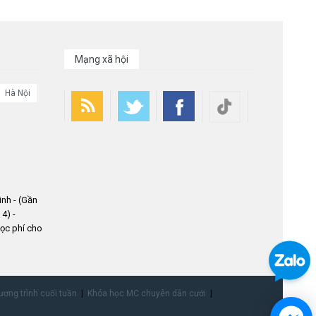
Mạng xã hội
Hà Nội
nh - (Gần
4) -
ọc phí cho
ơng trình cuối tuần
Khóa học MC chuyên dẫn cưới