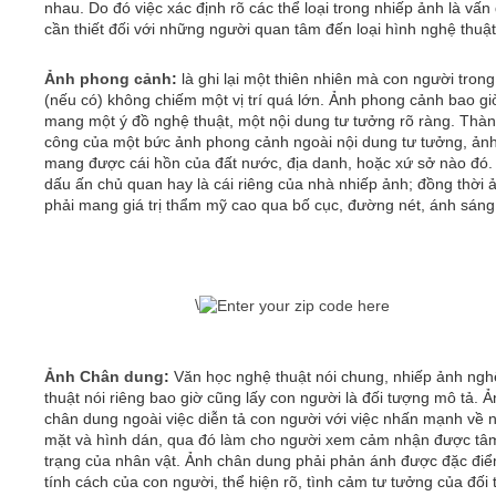
nhau. Do đó việc xác định rõ các thể loại trong nhiếp ảnh là vấn 
cần thiết đối với những người quan tâm đến loại hình nghệ thuậ
Video
Ảnh phong cảnh
:
là ghi lại một thiên nhiên mà con người tron
(nếu có) không chiếm một vị trí quá lớn. Ảnh phong cảnh bao g
Kiến thức
mang một ý đồ nghệ thuật, một nội dung tư tưởng rõ ràng. Thà
công của một bức ảnh phong cảnh ngoài nội dung tư tưởng, ảnh
mang được cái hồn của đất nước, địa danh, hoặc xứ sở nào đó.
Liên hệ - Đăng ký
dấu ấn chủ quan hay là cái riêng của nhà nhiếp ảnh; đồng thời 
phải mang giá trị thẩm mỹ cao qua bố cục, đường nét, ánh sáng
Tìm kiếm
\
Ảnh Chân dung
:
Văn học nghệ thuật nói chung, nhiếp ảnh ngh
thuật nói riêng bao giờ cũng lấy con người là đối tượng mô tả. 
chân dung ngoài việc diễn tả con người với việc nhấn mạnh về n
mặt và hình dán, qua đó làm cho người xem cảm nhận được tâ
trạng của nhân vật. Ảnh chân dung phải phản ánh được đặc điể
tính cách của con người, thể hiện rõ, tình cảm tư tưởng của đối