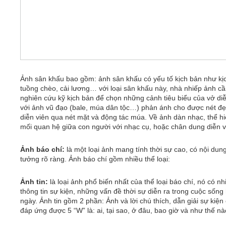
Ảnh sân khấu bao gồm: ảnh sân khấu có yếu tố kịch bản như kịc
tuồng chèo, cải lương… với loại sân khấu này, nhà nhiếp ảnh c
nghiên cứu kỹ kịch bản để chọn những cảnh tiêu biểu của vở diễ
với ảnh vũ đạo (bale, múa dân tộc…) phản ánh cho được nét đ
diễn viên qua nét mặt và động tác múa. Về ảnh dàn nhạc, thể h
mối quan hệ giữa con người với nhạc cụ, hoặc chân dung diễn v
Ảnh báo chí:
là một loại ảnh mang tính thời sự cao, có nội dung
tưởng rõ ràng. Ảnh báo chí gồm nhiều thể loại:
Ảnh tin:
là loại ảnh phổ biến nhất của thể loại báo chí, nó có n
thông tin sự kiện, những vấn đề thời sự diễn ra trong cuộc sống
ngày. Ảnh tin gồm 2 phần: Ảnh và lời chú thích, dẫn giải sự kiện
đáp ứng được 5 “W” là: ai, tại sao, ở đâu, bao giờ và như thế nà