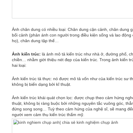
Ảnh chân dung có nhiều loại: Chân dung cận cảnh, chân dung g
bối cảnh (phản ánh con người trong điều kiện sống và lao động
họ), chân dung tập thể…
Ảnh kiến trúc:
là ảnh mô tả kiến trúc như nhà ở, đường phố, c
chiền… nhằm giới thiệu nét đẹp của kiến trúc. Trong ảnh kiến tr
hai loại:
Ảnh kiến trúc tả thực: nó được mô tả vốn như của kiến trúc sư th
không bị biến dạng bởi kĩ thuật.
Ảnh kiến trúc khái quát chọn lọc: được chụp theo cảm hứng ngh
thuật, không bị ràng buộc bởi những nguyên tắc vuông góc, thẳ
đứng song song… Tuỳ theo cảm hứng của nghệ sĩ, sẽ mang đế
người xem cảm thụ kiến trúc thẩm mỹ.