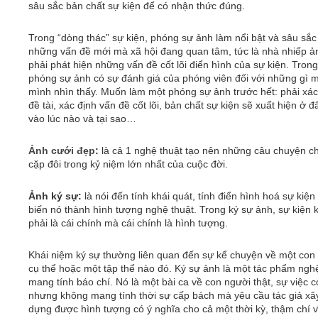
sâu sắc bản chất sự kiện để có nhận thức đúng.
Trong “dòng thác” sự kiện, phóng sự ảnh làm nổi bật và sâu sắ
những vấn đề mới mà xã hội đang quan tâm, tức là nhà nhiếp ả
phải phát hiện những vấn đề cốt lõi điển hình của sự kiện. Trong
phóng sự ảnh có sự đánh giá của phóng viên đối với những gì 
mình nhìn thấy. Muốn làm một phóng sự ảnh trước hết: phải xác
đề tài, xác định vấn đề cốt lõi, bản chất sự kiện sẽ xuất hiện ở đ
vào lúc nào và tại sao…
Ảnh cưới đẹp
:
là cả 1 nghệ thuật tạo nên những câu chuyện c
cặp đôi trong kỷ niệm lớn nhất của cuộc đời.
Ảnh ký sự:
là nói đến tính khái quát, tính điển hình hoá sự kiện
biến nó thành hình tượng nghệ thuật. Trong ký sự ảnh, sự kiện
phải là cái chính mà cái chính là hình tượng.
Khái niệm ký sự thường liên quan đến sự kể chuyện về một con
cụ thể hoặc một tập thể nào đó. Ký sự ảnh là một tác phẩm ngh
mang tính báo chí. Nó là một bài ca về con người thật, sự việc có
nhưng không mang tính thời sự cấp bách mà yêu cầu tác giả xâ
dựng được hình tượng có ý nghĩa cho cả một thời kỳ, thậm chí 