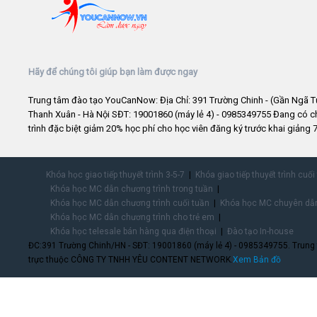
Hãy để chúng tôi giúp bạn làm được ngay
Trung tâm đào tạo YouCanNow: Địa Chỉ: 391 Trường Chinh - (Gần Ngã T
Thanh Xuân - Hà Nội SĐT: 19001860 (máy lẻ 4) - 0985349755 Đang có 
trình đặc biệt giảm 20% học phí cho học viên đăng ký trước khai giảng 7
Khóa học giao tiếp thuyết trình 3-5-7
Khóa giao tiếp thuyết trình cuối
Khóa học MC dẫn chương trình trong tuần
Khóa học MC dẫn chương trình cuối tuần
Khóa học MC chuyên dẫn
Khóa học MC dẫn chương trình cho trẻ em
Khóa học telesale bán hàng qua điện thoại
Đào tạo In-house
ĐC:391 Trường Chinh/HN - SĐT: 19001860 (máy lẻ 4) - 0985349755. Trung
trực thuộc CÔNG TY TNHH YÊU CONTENT NETWORK.
Xem Bản đồ