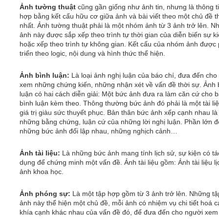
Ảnh tường thuật
cũng gần giống như ảnh tin, nhưng là thông t
hợp bằng kết cấu hữu cơ giữa ảnh và bài viết theo một chủ đề 
nhất. Ảnh tường thuật phải là một nhóm ảnh từ 3 ảnh trở lên. 
ảnh này được sắp xếp theo trình tự thời gian của diễn biến sự k
hoặc xếp theo trình tự không gian. Kết cấu của nhóm ảnh được 
triển theo logic, nội dung và hình thức thể hiện.
Ảnh bình luận:
Là loại ảnh nghị luận của báo chí, đưa đến cho
xem những chứng kiến, những nhận xét về vấn đề thời sự. Ảnh 
luận có hai cách diễn giải: Một bức ảnh đưa ra làm căn cứ cho b
bình luận kèm theo. Thông thường bức ảnh đó phải là một tài li
giá trị giàu sức thuyết phục. Bản thân bức ảnh xếp cạnh nhau là
những bằng chứng, luận cứ của những lời nghị luận. Phần lớn đ
những bức ảnh đối lập nhau, những nghịch cảnh…
Ảnh tài liệu:
Là những bức ảnh mang tính lịch sử, sự kiện có tá
dụng để chứng minh một vấn đề. Ảnh tài liệu gồm: Ảnh tài liệu lị
ảnh khoa học.
Ảnh phóng sự:
Là một tập hợp gồm từ 3 ảnh trở lên. Những t
ảnh này thể hiện một chủ đề, mỗi ảnh có nhiệm vụ chi tiết hoá c
khía cạnh khác nhau của vấn đề đó, để đưa đến cho người xem