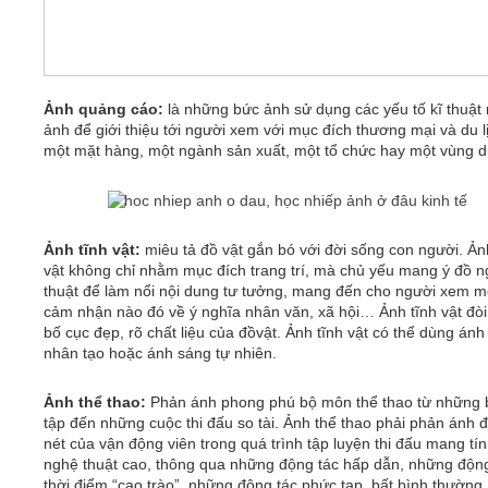
Ảnh quảng cáo:
là những bức ảnh sử dụng các yếu tố kĩ thuật 
ảnh để giới thiệu tới người xem với mục đích thương mại và du l
một mặt hàng, một ngành sản xuất, một tổ chức hay một vùng du
Ảnh tĩnh vật:
miêu tả đồ vật gắn bó với đời sống con người. Ản
vật không chỉ nhằm mục đích trang trí, mà chủ yếu mang ý đồ 
thuật để làm nổi nội dung tư tưởng, mang đến cho người xem m
cảm nhận nào đó về ý nghĩa nhân văn, xã hội… Ảnh tĩnh vật đòi
bố cục đẹp, rõ chất liệu của đồvật. Ảnh tĩnh vật có thể dùng án
nhân tạo hoặc ánh sáng tự nhiên.
Ảnh thể thao:
Phản ánh phong phú bộ môn thể thao từ những 
tập đến những cuộc thi đấu so tài. Ảnh thể thao phải phản ánh 
nét của vận động viên trong quá trình tập luyện thi đấu mang tí
nghệ thuật cao, thông qua những động tác hấp dẫn, những động
thời điểm “cao trào”, những động tác phức tạp, bất bình thường