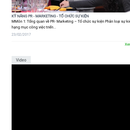
KỸ NĂNG PR - MARKETING - TỔ CHỨC SỰ KIỆN
MMôn 1: Tổng quan về PR- Marketing – Tổ chức sự kiện Phân loại sự ki
hạng mục công việc triển...
23/02/2017
Xe
Video