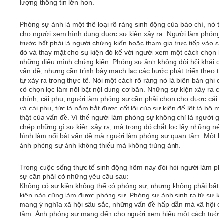
lượng thông tin lớn hơn.
Phóng sự ảnh là một thể loại rõ ràng sinh động của báo chí, nó 
cho người xem hình dung được sự kiện xảy ra. Người làm phón
trước hết phải là người chứng kiến hoặc tham gia trực tiếp vào s
đó và thay mặt cho sự kiện đó kể với người xem một cách chọn 
những điểu mình chứng kiến. Phóng sự ảnh không đòi hỏi khái 
vấn đề, nhưng cần trình bày mạch lạc các bước phát triển theo t
tự xảy ra trong thực tế. Nói một cách rõ ràng nó là biên bản ghi
có chọn lọc làm nổi bật nội dung cơ bản. Những sự kiện xảy ra c
chính, cái phụ, người làm phóng sự cần phải chọn cho được cái
và cái phụ, tức là nắm bắt được cốt lõi của sự kiện để lột tả bộ 
thật của vấn đề. Vì thế người làm phóng sự không chỉ là người g
chép những gì sự kiện xảy ra, mà trong đó chắt lọc lấy những né
hình làm nổi bật vấn đề mà người làm phóng sự quan tâm. Một 
ảnh phóng sự ảnh không thiếu mà không trùng ảnh.
Trong cuộc sống thực tế sinh động hôm nay đòi hỏi người làm 
sự cần phải có những yêu cầu sau:
Không có sự kiện không thể có phóng sự, nhưng không phải bất
kiện nào cũng làm được phóng sự. Phóng sự ảnh sinh ra từ sự k
mang ý nghĩa xã hội sâu sắc, những vấn đề hấp dẫn mà xã hội
tâm. Ảnh phóng sự mang đến cho người xem hiểu một cách tườ