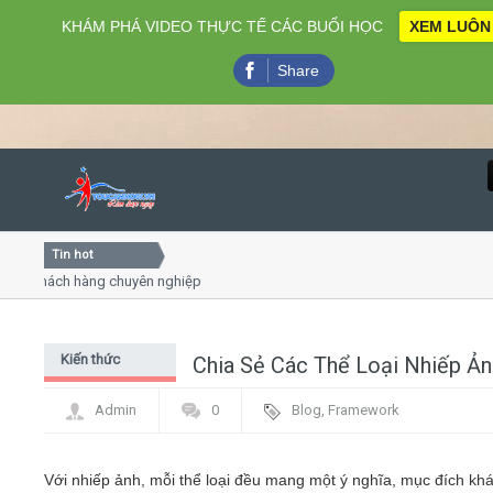
KHÁM PHÁ VIDEO THỰC TẾ CÁC BUỔI HỌC
XEM LUÔN
Share
Tin hot
Close
hách hàng chuyên nghiệp
Khóa học kỹ năng bán hàng chuyê
Khóa học "Nghệ thuật giao tiếp - th
Khóa học làm phim 72h cho thiếu n
Kiến thức
Chia Sẻ Các Thể Loại Nhiếp Ản
Home
chung
Admin
0
Blog
,
Framework
Giới thiệu
Với nhiếp ảnh, mỗi thể loại đều mang một ý nghĩa, mục đích kh
Lịch khai giảng