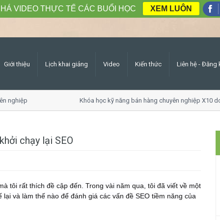
HÁ VIDEO THỰC TẾ CÁC BUỔI HỌC
XEM LUÔN
Giới thiệu
Lịch khai giảng
Video
Kiến thức
Liên hệ - Đăng 
n nghiệp
Khóa học kỹ năng bán hàng chuyên nghiệp X10 do
 khởi chạy lại SEO
 tôi rất thích đề cập đến. Trong vài năm qua, tôi đã viết về một
kế lại và làm thế nào để đánh giá các vấn đề SEO tiềm năng của