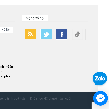
Mạng xã hội
Hà Nội
nh - (Gần
4) -
ọc phí cho
ơng trình cuối tuần
Khóa học MC chuyên dẫn cưới