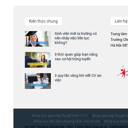
Kiến thức chung
Liên hệ
Sinh viên mới ra trường có
Trung tâm
nên nhảy việc liên tục
Trường Chi
không?
Hà Nội SĐT
3 thói quen giúp bạn nâng
cao cơ hội trúng tuyển
3 quy tắc vàng khi viết CV xin
việc
Khóa học giao tiếp thuyết trình 3-5-7
Khóa giao tiếp thuyết t
Khóa học MC dẫn chương trình cho trẻ em
Khóa học teles
ĐC:391 Trường Chinh/HN - SĐT: 19001860 (máy lẻ 4) - 0985349