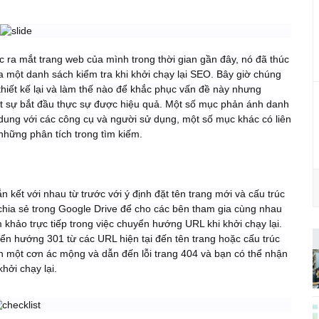
​
ệc ra mắt trang web của mình trong thời gian gần đây, nó đã thúc
 ra một danh sách kiểm tra khi khởi chạy lại SEO. Bây giờ chúng
 thiết kế lại và làm thế nào để khắc phục vấn đề này nhưng
ột sự bắt đầu thực sự được hiệu quả. Một số mục phản ánh danh
i dung với các công cụ và người sử dụng, một số mục khác có liên
hững phân tích trong tìm kiếm.
 kết với nhau từ trước với ý định đặt tên trang mới và cấu trúc
hia sẻ trong Google Drive để cho các bên tham gia cùng nhau
am khảo trực tiếp trong việc chuyển hướng URL khi khởi chạy lại.
huyển hướng 301 từ các URL hiện tại đến tên trang hoặc cấu trúc
nh một cơn ác mộng và dẫn đến lỗi trang 404 và bạn có thể nhận
hởi chạy lại.
​