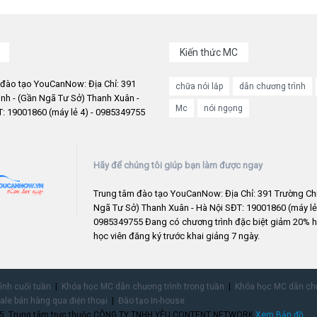
Kiến thức MC
 đào tạo YouCanNow: Địa Chỉ: 391
chữa nói lắp
dẫn chương trình
nh - (Gần Ngã Tư Sở) Thanh Xuân -
Mc
nói ngọng
: 19001860 (máy lẻ 4) - 0985349755
Hãy để chúng tôi giúp bạn làm được ngay
Trung tâm đào tạo YouCanNow: Địa Chỉ: 391 Trường Chi
Ngã Tư Sở) Thanh Xuân - Hà Nội SĐT: 19001860 (máy lẻ 
0985349755 Đang có chương trình đặc biệt giảm 20% h
học viên đăng ký trước khai giảng 7 ngày.
rình cuối tuần
Khóa học MC dẫn chương trình trong tuần
Khóa học MC dẫn chư
ale bán hàng qua điện thoại
Đào tạo In-house
755. Trung tâm trực thuộc CÔNG TY TNHH YÊU CONTENT NETWORK.
Xem Bản đồ