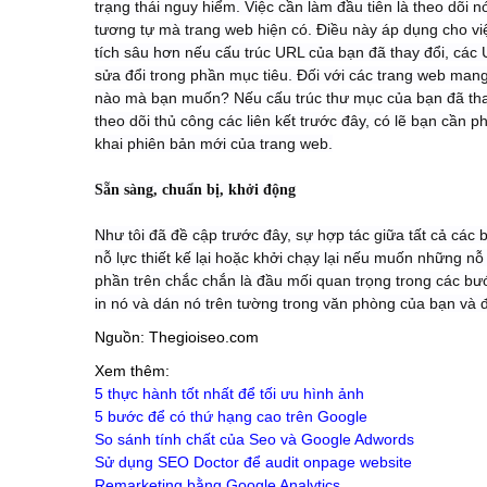
trạng thái nguy hiểm. Việc cần làm đầu tiên là theo dõi n
tương tự mà trang web hiện có. Điều này áp dụng cho việ
tích sâu hơn nếu cấu trúc URL của bạn đã thay đổi, các 
sửa đổi trong phần mục tiêu. Đối với các trang web man
nào mà bạn muốn? Nếu cấu trúc thư mục của bạn đã thay 
theo dõi thủ công các liên kết trước đây, có lẽ bạn cần ph
khai phiên bản mới của trang web.
Sẵn sàng, chuẩn bị, khởi động
Như tôi đã đề cập trước đây, sự hợp tác giữa tất cả các 
nỗ lực thiết kế lại hoặc khởi chạy lại nếu muốn những nỗ 
phần trên chắc chắn là đầu mối quan trọng trong các bước
in nó và dán nó trên tường trong văn phòng của bạn và đư
Nguồn: Thegioiseo.com
Xem thêm:
5 thực hành tốt nhất để tối ưu hình ảnh
5 bước để có thứ hạng cao trên Google
So sánh tính chất của Seo và Google Adwords
Sử dụng SEO Doctor để audit onpage website
Remarketing bằng Google Analytics