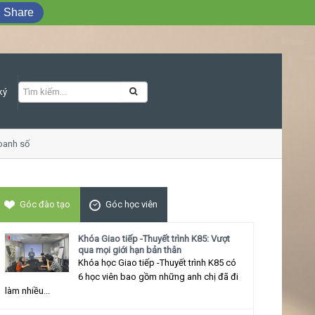
Share
ký
anh số
Khóa học Giao tiếp ứng xử thu hú
Góc đào tạo
Góc học viên
Khóa Giao tiếp -Thuyết trình K85: Vượt
qua mọi giới hạn bản thân
Khóa học Giao tiếp -Thuyết trình K85 có
6 học viên bao gồm những anh chị đã đi
làm nhiều...