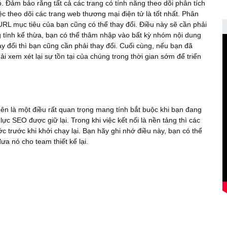
ó. Đảm bảo rằng tất cả các trang có tính năng theo dõi phân tích
c theo dõi các trang web thương mại điện tử là tốt nhất. Phân
URL mục tiêu của bạn cũng có thể thay đổi. Điều này sẽ cần phải
g tính kế thừa, bạn có thể thâm nhập vào bất kỳ nhóm nội dung
đổi thì bạn cũng cần phải thay đổi. Cuối cùng, nếu bạn đã
ải xem xét lại sự tồn tại của chúng trong thời gian sớm để triển
bên là một điều rất quan trọng mang tính bắt buộc khi bạn đang
lực SEO được giữ lại. Trong khi việc kết nối là nền tảng thì các
 trước khi khởi chạy lại. Bạn hãy ghi nhớ điều này, bạn có thể
a nó cho team thiết kế lại.