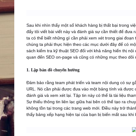
Sau khi nhìn thấy một số khách hàng bị thất bại trong vi
đẩy tôi viết bài viết này và đánh giá sự cần thiết để đưa
ta có thể biết những gì cần phải xem xét trong giai đoạn
chúng ta phải thực hiện theo các mục dưới đây để có m
sách kiểm tra kỹ thuật SEO đối với khả năng hiển thị nộ
quan đến SEO on-page và cũng có những mục theo dõi n
1. Lập bản đồ chuyển hướng
Đảm bảo rằng team phát triển và team nội dung có sự gắn
URL. Nó cần phải được đưa vào một bảng tính và được c
đánh giá và xem xét lại. Tập tin này có thể là tài liệu th
Sự thiếu thông tin liên lạc giữa hai bên có thể tạo ra c
không tồn tại trong các trang web mới. Điều này trở thà
thấy bảng xếp hạng hiện tại của bạn bị biến mất sau khi k