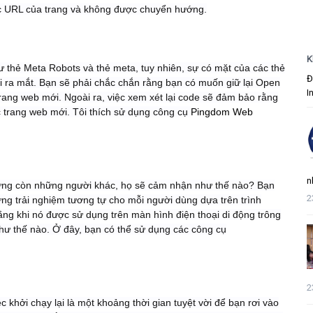
c URL của trang và không được chuyển hướng.
K
ư thẻ Meta Robots và thẻ meta, tuy nhiên, sự có mặt của các thẻ
Đ
hi ra mắt. Bạn sẽ phải chắc chắn rằng bạn có muốn giữ lại Open
I
rang web mới. Ngoài ra, việc xem xét lại code sẽ đảm bảo rằng
 trang web mới. Tôi thích sử dụng công cụ
Pingdom Web
n
nhưng còn những người khác, họ sẽ cảm nhận như thế nào? Bạn
2
ng trải nghiệm tương tự cho mỗi người dùng dựa trên trình
rằng khi nó được sử dụng trên màn hình điện thoại di động trông
như thế nào. Ở đây, bạn có thể sử dụng các công cụ
2
 khởi chạy lại là một khoảng thời gian tuyệt vời để bạn rơi vào