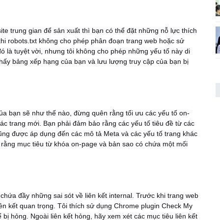
e trung gian để sản xuất thì bạn có thể đặt những nỗ lực thích
 khi robots.txt không cho phép phân đoạn trang web hoặc sử
 là tuyệt vời, nhưng tôi không cho phép những yếu tố này di
thấy bảng xếp hạng của bạn và lưu lượng truy cập của bạn bị
của bạn sẽ như thế nào, đừng quên rằng tối ưu các yếu tố on-
ác trang mới. Bạn phải đảm bảo rằng các yếu tố tiêu đề từ các
cũng được áp dụng đến các mô tả Meta và các yếu tố trang khác
 rằng mục tiêu từ khóa on-page và bản sao có chứa một mối
 chứa đầy những sai sót về liên kết internal. Trước khi trang web
iên kết quan trọng. Tôi thích sử dụng Chrome plugin Check My
bị hỏng. Ngoài liên kết hỏng, hãy xem xét các mục tiêu liên kết