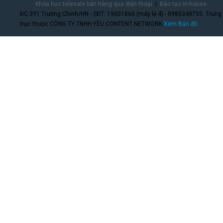
Khóa học telesale bán hàng qua điện thoại
Đào tạo In-house
ĐC:391 Trường Chinh/HN - SĐT: 19001860 (máy lẻ 4) - 0985349755. Trung
trực thuộc CÔNG TY TNHH YÊU CONTENT NETWORK.
Xem Bản đồ