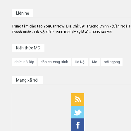
Liên hệ
Trung tâm đào tạo YouCanNow: Địa Chỉ: 391 Trường Chinh - (Gần Ngã T
Thanh Xuân - Hà Nội SĐT: 19001860 (máy lẻ 4) - 0985349755
Kiến thức MC
chữa nói lắp
dẫn chương trình
Hà Nội
Mc
nói ngọng
Mạng xã hội