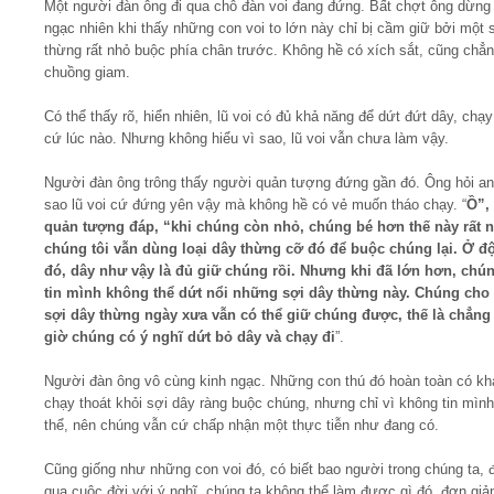
Một người đàn ông đi qua chỗ đàn voi đang đứng. Bất chợt ông dừng l
ngạc nhiên khi thấy những con voi to lớn này chỉ bị cầm giữ bởi một 
Video
thừng rất nhỏ buộc phía chân trước. Không hề có xích sắt, cũng chẳ
chuồng giam.
Kiến thức
Có thể thấy rõ, hiển nhiên, lũ voi có đủ khả năng để dứt đứt dây, chạy
cứ lúc nào. Nhưng không hiểu vì sao, lũ voi vẫn chưa làm vậy.
Liên hệ - Đăng ký
Người đàn ông trông thấy người quản tượng đứng gần đó. Ông hỏi anh
sao lũ voi cứ đứng yên vậy mà không hề có vẻ muốn tháo chạy. “
Ồ”,
quản tượng đáp, “khi chúng còn nhỏ, chúng bé hơn thế này rất n
chúng tôi vẫn dùng loại dây thừng cỡ đó để buộc chúng lại. Ở độ
đó, dây như vậy là đủ giữ chúng rồi. Nhưng khi đã lớn hơn, chú
Tìm kiếm
tin mình không thể dứt nổi những sợi dây thừng này. Chúng cho 
sợi dây thừng ngày xưa vẫn có thể giữ chúng được, thế là chẳng
giờ chúng có ý nghĩ dứt bỏ dây và chạy đi
”.
Người đàn ông vô cùng kinh ngạc. Những con thú đó hoàn toàn có kh
chạy thoát khỏi sợi dây ràng buộc chúng, nhưng chỉ vì không tin mình
thể, nên chúng vẫn cứ chấp nhận một thực tiễn như đang có.
Cũng giống như những con voi đó, có biết bao người trong chúng ta, đ
qua cuộc đời với ý nghĩ, chúng ta không thể làm được gì đó, đơn giản