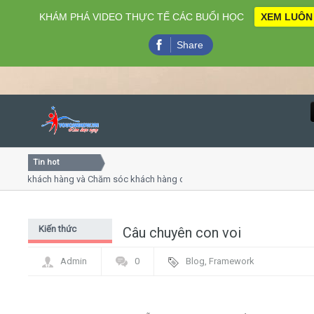
KHÁM PHÁ VIDEO THỰC TẾ CÁC BUỔI HỌC
XEM LUÔN
Share
Tin hot
Close
vụ khách hàng và Chăm sóc khách hàng chuyên nghiệp
Khóa 
ếp - thuyết trình online
Khóa 
 chiều thứ 4, 7
Khóa 
Kiến thức
Câu chuyên con voi
Home
chung Digital
Admin
0
Blog
,
Framework
Marketing - PR
Giới thiệu
Lịch khai giảng