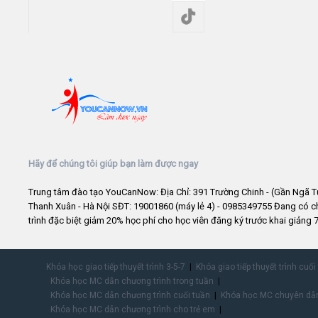
Hãy để chúng tôi giúp bạn làm được ngay
Trung tâm đào tạo YouCanNow: Địa Chỉ: 391 Trường Chinh - (Gần Ngã T
Thanh Xuân - Hà Nội SĐT: 19001860 (máy lẻ 4) - 0985349755 Đang có 
trình đặc biệt giảm 20% học phí cho học viên đăng ký trước khai giảng 7
Khóa học giao tiếp thuyết trình 3-5-7
Khóa giao tiếp thuyết trình cuối
Khóa học MC dẫn chương trình trong tuần
Khóa học MC dẫn chương trình cuối tuần
Khóa học MC chuyên dẫn
Khóa học MC dẫn chương trình cho trẻ em