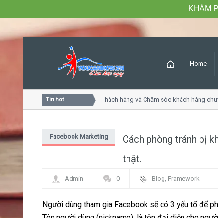
KHÁM P
Home
Khóa học Tư duy dịch vụ khách hàng và Chăm sóc khách hàng chuyên 
Tin hot
Facebook Marketing
Cách phòng tránh bị k
thật.
Admin
0
Blog
,
Framework
Người dùng tham gia Facebook sẽ có 3 yếu tố để phâ
Tên người dùng (nickname): là tên đại diện cho người