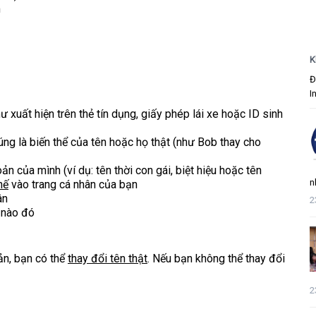
m
K
Đ
I
 xuất hiện trên thẻ tín dụng, giấy phép lái xe hoặc ID sinh
úng là biến thể của tên hoặc họ thật (như Bob thay cho
oản của mình (ví dụ: tên thời con gái, biệt hiệu hoặc tên
n
hế
vào trang cá nhân của bạn
ân
2
 nào đó
ản, bạn có thể
thay đổi tên thật
. Nếu bạn không thể thay đổi
2