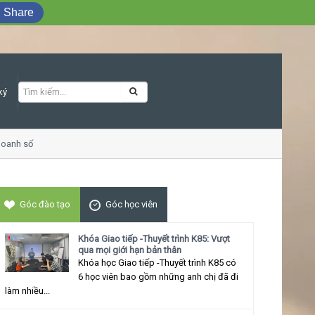
Share
ký
h số
Khóa học Giao tiếp ứng xử thu hút
Góc đào tạo
Góc học viên
Khóa Giao tiếp -Thuyết trình K85: Vượt
qua mọi giới hạn bản thân
Khóa học Giao tiếp -Thuyết trình K85 có
6 học viên bao gồm những anh chị đã đi
làm nhiều...