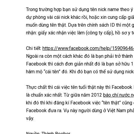
Trong trường hợp bạn sử dụng tên nick name theo ý t
dự phòng vài cái nick khác rồi, hoặc xin cung cấp 
muốn dùng tên thật. Dựa trên chính sách ID thì một 
nhận: giấy xác nhận việc làm (công ty cấp), hồ sơ y t
Chi tiết:
https://www.facebook.com/help/1590964
Ngoài ra còn một cách khác đó là bạn phải trở thành
Facebook thì cách đơn giản nhất đó là bạn sở hữu 1 
hâm mộ “cái tên” đó. Khi đó bạn có thể sử dụng ni
Thực chất thì cái việc tên tuổi thật này thì Facebo
là chuẩn xác nhất. Từ giữa năm 2012
báo chí nước n
khi đó thì khi đăng kí Facebook việc “tên thật” cũng 
Facebook đưa ra. Vụ này người dùng ở Việt Nam phả
vậy.
Nguồn :Thành Boober