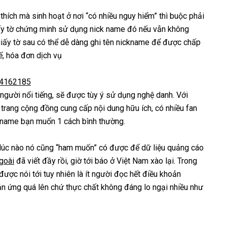
hích mà sinh hoạt ở nơi “có nhiều nguy hiểm” thì buộc phải
giấy tờ chứng minh sử dụng nick name đó nếu vẫn không
giấy tờ sau có thể dễ dàng ghi tên nickname để được chấp
ế, hóa đơn dịch vụ
64162185
 người nổi tiếng, sẽ được tùy ý sử dụng nghệ danh. Với
trang cộng đồng cung cấp nội dung hữu ích, có nhiều fan
ckname bạn muốn 1 cách bình thường.
ok lúc nào nó cũng “ham muốn” có được để dữ liệu quảng cáo
goài
đã viết đầy rồi, giờ tới báo ở Việt Nam xào lại. Trong
được nói tới tuy nhiên là ít người đọc hết điều khoản
n ứng quá lên chứ thực chất không đáng lo ngại nhiều như