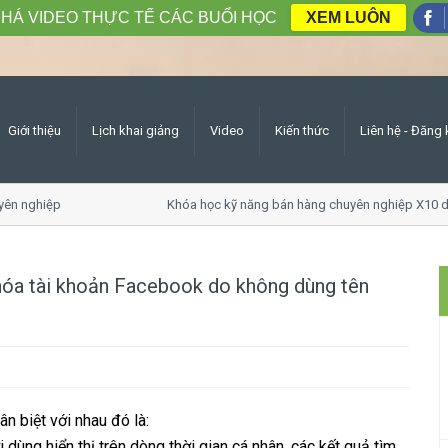
HÁ VIDEO THỰC TẾ CÁC BUỔI HỌC
XEM LUÔN
Giới thiệu
Lịch khai giảng
Video
Kiến thức
Liên hệ - Đăng 
nghiệp
Khóa học kỹ năng bán hàng chuyên nghiệp X10 doan
hóa tài khoản Facebook do không dùng tên
n biệt với nhau đó là:
 dùng hiển thị trên dòng thời gian cá nhân, các kết quả tìm