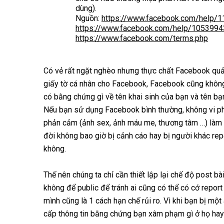
dùng).
Nguồn:
https://www.facebook.com/help/
https://www.facebook.com/help/105399
https://www.facebook.com/terms.php
Có vẻ rất ngặt nghèo nhưng thực chất Facebook quả
giấy tờ cá nhân cho Facebook, Facebook cũng không
có bằng chứng gì về tên khai sinh của bạn và tên b
Nếu bạn sử dụng Facebook bình thường, không vi p
phản cảm (ảnh sex, ảnh máu me, thương tâm …) làm 
đời không bao giờ bị cảnh cáo hay bị người khác rep
không.
Thế nên chúng ta chỉ cần thiết lập lại chế độ post bà
không để public để tránh ai cũng có thể có cớ repor
mình cũng là 1 cách hạn chế rủi ro. Vì khi bạn bị mộ
cấp thông tin bằng chứng bạn xâm phạm gì ở họ hay 