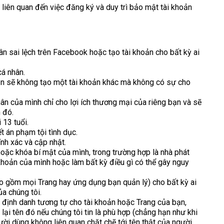
 liên quan đến việc đăng ký và duy trì bảo mật tài khoản
n sai lệch trên Facebook hoặc tạo tài khoản cho bất kỳ ai
cá nhân.
bạn sẽ không tạo một tài khoản khác mà không có sự cho
n của mình chỉ cho lợi ích thương mại của riêng bạn và sẽ
 đó.
13 tuổi.
 án phạm tội tình dục.
ính xác và cập nhật.
oặc khóa bí mật của mình, trong trường hợp là nhà phát
i khoản của mình hoặc làm bất kỳ điều gì có thể gây nguy
o gồm mọi Trang hay ứng dụng bạn quản lý) cho bất kỳ ai
a chúng tôi.
định danh tương tự cho tài khoản hoặc Trang của bạn,
lại tên đó nếu chúng tôi tin là phù hợp (chẳng hạn như khi
ời dùng không liên quan chặt chẽ tới tên thật của người