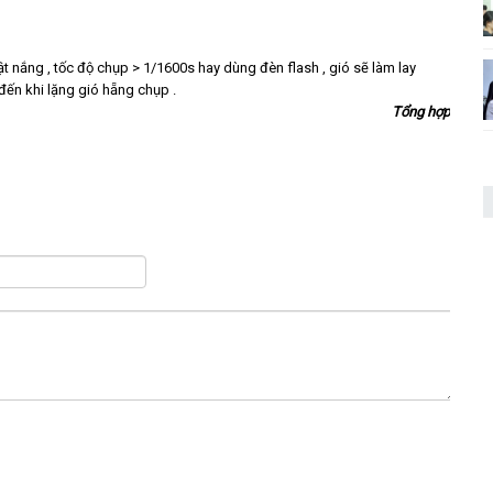
i thật nắng , tốc độ chụp > 1/1600s hay dùng đèn flash , gió sẽ làm lay
đến khi lặng gió hẵng chụp .
Tổng hợp