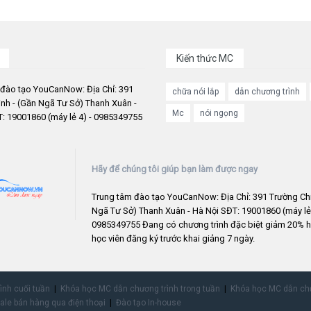
Kiến thức MC
 đào tạo YouCanNow: Địa Chỉ: 391
chữa nói lắp
dẫn chương trình
nh - (Gần Ngã Tư Sở) Thanh Xuân -
Mc
nói ngọng
: 19001860 (máy lẻ 4) - 0985349755
Hãy để chúng tôi giúp bạn làm được ngay
Trung tâm đào tạo YouCanNow: Địa Chỉ: 391 Trường Chi
Ngã Tư Sở) Thanh Xuân - Hà Nội SĐT: 19001860 (máy lẻ 
0985349755 Đang có chương trình đặc biệt giảm 20% h
học viên đăng ký trước khai giảng 7 ngày.
rình cuối tuần
Khóa học MC dẫn chương trình trong tuần
Khóa học MC dẫn chư
ale bán hàng qua điện thoại
Đào tạo In-house