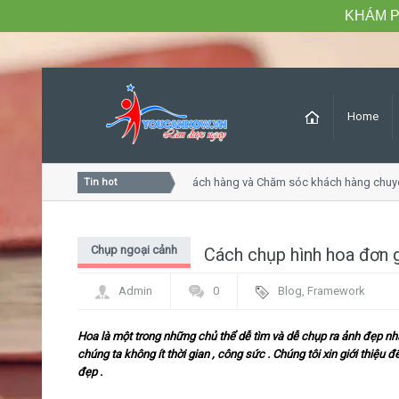
KHÁM P
Home
Khóa học Tư duy dịch vụ khách hàng và Chăm sóc khách hàng chuyê
Tin hot
Chụp ngoại cảnh
Cách chụp hình hoa đơn 
Admin
0
Blog
,
Framework
Hoa là một trong những chủ thể dễ tìm và dễ chụp ra ảnh đẹp nh
chúng ta không ít thời gian , công sức . Chúng tôi xin giới thiệu
đẹp .