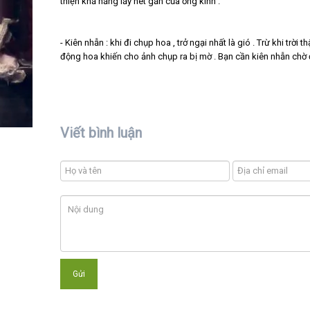
thiện khả năng lấy nét gần của ống kính .
- Kiên nhẫn : khi đi chụp hoa , trở ngại nhất là gió . Trừ khi trờ
động hoa khiến cho ảnh chụp ra bị mờ . Bạn cần kiên nhẫn chờ 
Viết bình luận