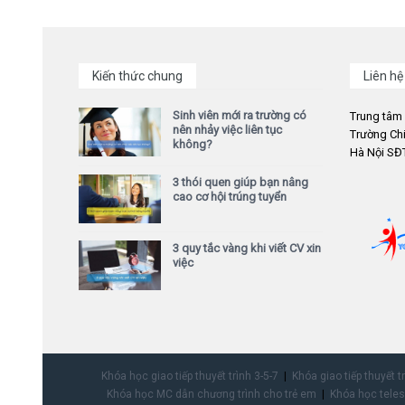
Kiến thức chung
Liên hệ
Sinh viên mới ra trường có
Trung tâm
nên nhảy việc liên tục
Trường Chi
không?
Hà Nội SĐT
3 thói quen giúp bạn nâng
cao cơ hội trúng tuyển
3 quy tắc vàng khi viết CV xin
việc
Khóa học giao tiếp thuyết trình 3-5-7
Khóa giao tiếp thuyết t
Khóa học MC dẫn chương trình cho trẻ em
Khóa học teles