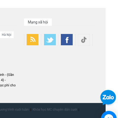
Mạng xã hội
Hà Nội
nh - (Gần
4) -
ọc phí cho
ơng trình cuối tuần
Khóa học MC chuyên dẫn cưới