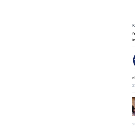
K
Đ
I
n
2
2