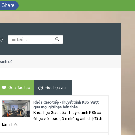
Share
ký
anh số
Khóa học Giao tiếp ứng xử thu hút
Góc đào tạo
Góc học viên
Khóa Giao tiếp -Thuyết trình K85: Vượt
qua mọi giới hạn bản thân
Khóa học Giao tiếp -Thuyết trình K85 có
6 học viên bao gồm những anh chị đã đi
làm nhiều...