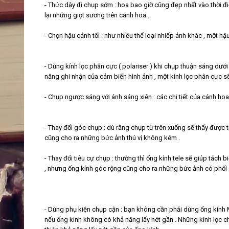
- Thức dậy đi chụp sớm : hoa bao giờ cũng đẹp nhất vào thời đi
lại những giọt sương trên cánh hoa .
- Chọn hậu cảnh tối : như nhiều thể loại nhiếp ảnh khác , một hậ
- Dùng kính lọc phân cực ( polariser ) khi chụp thuận sáng dưới
năng ghi nhận của cảm biến hình ảnh , một kính lọc phân cực s
- Chụp ngược sáng với ánh sáng xiên : các chi tiết của cánh ho
- Thay đổi góc chụp : dù rằng chụp từ trên xuống sẽ thấy được tr
cũng cho ra những bức ảnh thú vị không kém .
- Thay đổi tiêu cự chụp : thường thì ống kính tele sẽ giúp tách 
, nhưng ống kính góc rộng cũng cho ra những bức ảnh có phối c
- Dùng phụ kiện chụp cận : bạn không cần phải dùng ống kính
nếu ống kính không có khả năng lấy nét gần . Những kính lọc chụ