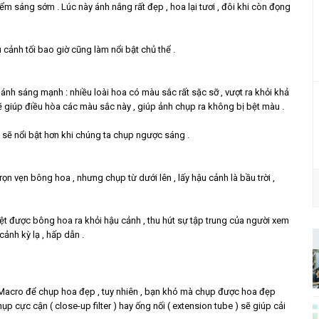
ểm sáng sớm . Lúc này ánh nắng rất đẹp , hoa lại tươi , đôi khi còn đọng
u cảnh tối bao giờ cũng làm nổi bật chủ thể .
 ánh sáng mạnh : nhiều loài hoa có màu sắc rất sặc sỡ , vượt ra khỏi khả
ẽ giúp điều hòa các màu sắc này , giúp ảnh chụp ra không bị bệt màu .
a sẽ nổi bật hơn khi chúng ta chụp ngược sáng .
ọn vẹn bông hoa , nhưng chụp từ dưới lên , lấy hậu cảnh là bầu trời ,
biệt được bông hoa ra khỏi hậu cảnh , thu hút sự tập trung của người xem
ảnh kỳ lạ , hấp dẫn .
 Macro để chụp hoa đẹp , tuy nhiên , bạn khó mà chụp được hoa đẹp
p cực cận ( close-up filter ) hay ống nối ( extension tube ) sẽ giúp cải