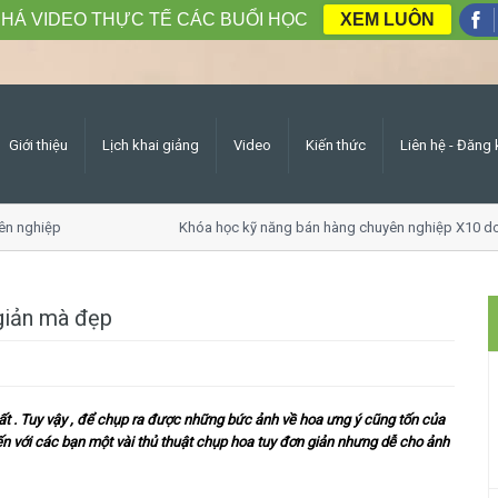
HÁ VIDEO THỰC TẾ CÁC BUỔI HỌC
XEM LUÔN
Giới thiệu
Lịch khai giảng
Video
Kiến thức
Liên hệ - Đăng 
n nghiệp
Khóa học kỹ năng bán hàng chuyên nghiệp X10 do
giản mà đẹp
ất . Tuy vậy , để chụp ra được những bức ảnh về hoa ưng ý cũng tốn của
 đến với các bạn một vài thủ thuật chụp hoa tuy đơn giản nhưng dễ cho ảnh