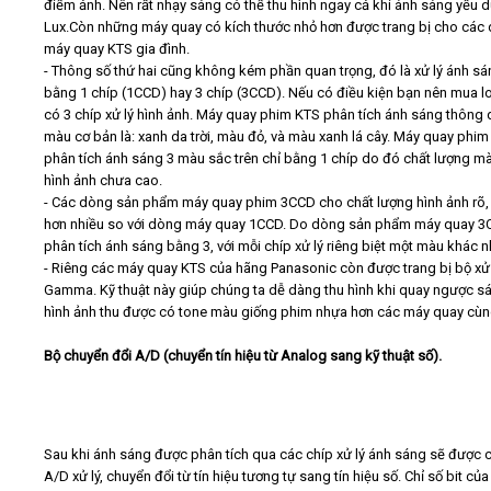
điểm ảnh. Nên rất nhạy sáng có thể thu hình ngay cả khi ánh sáng yếu d
Lux.Còn những máy quay có kích thước nhỏ hơn được trang bị cho các
máy quay KTS gia đình.
- Thông số thứ hai cũng không kém phần quan trọng, đó là xử lý ánh s
bằng 1 chíp (1CCD) hay 3 chíp (3CCD). Nếu có điều kiện bạn nên mua l
có 3 chíp xử lý hình ảnh. Máy quay phim KTS phân tích ánh sáng thông
màu cơ bản là: xanh da trời, màu đỏ, và màu xanh lá cây. Máy quay phi
phân tích ánh sáng 3 màu sắc trên chỉ bằng 1 chíp do đó chất lượng m
hình ảnh chưa cao.
- Các dòng sản phẩm máy quay phim 3CCD cho chất lượng hình ảnh rõ,
hơn nhiều so với dòng máy quay 1CCD. Do dòng sản phẩm máy quay 
phân tích ánh sáng bằng 3, với mỗi chíp xử lý riêng biệt một màu khác n
- Riêng các máy quay KTS của hãng Panasonic còn được trang bị bộ xử
Gamma. Kỹ thuật này giúp chúng ta dễ dàng thu hình khi quay ngược s
hình ảnh thu được có tone màu giống phim nhựa hơn các máy quay cùng
Bộ chuyển đổi A/D (chuyển tín hiệu từ Analog sang kỹ thuật số).
Sau khi ánh sáng được phân tích qua các chíp xử lý ánh sáng sẽ được 
A/D xử lý, chuyển đổi từ tín hiệu tương tự sang tín hiệu số. Chỉ số bit của