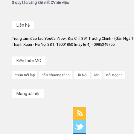
3 quy tắc vàng khi viết CV xin việc
Liên hệ
Trung tâm đào tạo YouCanNow: Địa Chỉ: 391 Trường Chinh - (Gần Ngã T
Thanh Xuân - Hà Nội SĐT: 19001860 (máy lẻ 4) - 0985349755
Kiến thức MC
chữa nói lắp
dẫn chương trình
Hà Nội
Mc
nói ngọng
Mạng xã hội