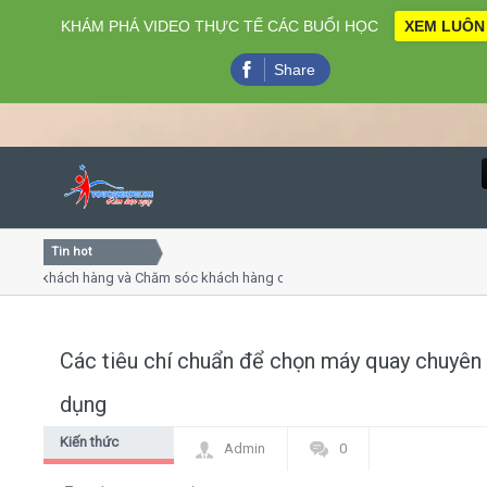
KHÁM PHÁ VIDEO THỰC TẾ CÁC BUỔI HỌC
XEM LUÔN
Share
Tin hot
Close
 khách hàng và Chăm sóc khách hàng chuyên nghiệp
Khóa h
p - thuyết trình online
Khóa họ
hiều thứ 4, 7
Khóa h
Các tiêu chí chuẩn để chọn máy quay chuyên
Home
dụng
Giới thiệu
Kiến thức
Admin
0
chung
Lịch khai giảng