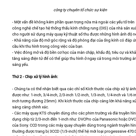
công ty chuyên tổ chức sự kiện
- Một vấn đề không kém phần quan trọng nữa mà ngoài các yếu tố trên 
công nghệ chế tạo hệ thống thấu kính chống rung (OIS) của nhà sản xuấ
cho người sử dụng máy quay kỹ thuật số thu được những hình ảnh độ né
- Khả năng của độ mở góc rộng và độ phóng đại của ống kính có đáp 
cầu khi thu hình trong công việc của bạn.
- Việc đóng mở và độ bền cơ học của màn chập, khẩu độ, tiêu cự và kh
tăng sáng điện tử để có thể giúp thu hình ở ngay cả trong môi trường á
sáng yếu.
Thứ 2 - Chip xử lý hình ảnh:
- Chúng ta có thể nhận biết qua các chỉ số Kích thước của chíp xử lý án
được như: 1-inch, 3/4-inch, 2/3-inch 1/2-inch, 1/3-inch, 1/4-inch và 1/6 i
inch tương đương 25mm). Khi kích thước của chíp càng lớn khả năng xử
sáng càng chính xác.
- Các máy quay KTS chuyên dùng cho các phim trường và đài truyền hìn
dụng chíp từ 2/3-inch đến 1-inch như: DVCPro của Panasonic hoặc DV
của Sony. CCD trong các máy quay chuyên dùng trong ngành truyền hìn
thường được trang bị 3CCD (1/3-inch) thế hệ mới loại progesssive 470.