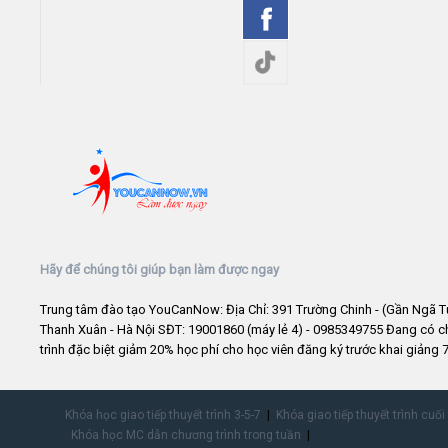
Hãy để chúng tôi giúp bạn làm được ngay
Trung tâm đào tạo YouCanNow: Địa Chỉ: 391 Trường Chinh - (Gần Ngã T
Thanh Xuân - Hà Nội SĐT: 19001860 (máy lẻ 4) - 0985349755 Đang có 
trình đặc biệt giảm 20% học phí cho học viên đăng ký trước khai giảng 7
Khóa học giao tiếp thuyết trình 3-5-7
Khóa giao tiếp thuyết trình cuối
Khóa học MC dẫn chương trình trong tuần