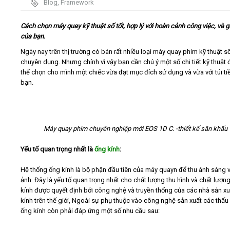
Blog
,
Framework
Video
Cách chọn máy quay kỹ thuật số tốt, hợp lý với hoàn cảnh công việc, và giả
của bạn.
Kiến thức
Ngày nay trên thị trường có bán rất nhiều loại máy quay phim kỹ thuật s
chuyên dụng. Nhưng chính vì vậy bạn cần chú ý một số chi tiết kỹ thuật 
thể chọn cho mình một chiếc vừa đạt mục đích sử dụng và vừa với túi ti
Liên hệ - Đăng ký
bạn.
Máy quay phim chuyên nghiệp mới EOS 1D C. -thiết kế sân khấu
Tìm kiếm
Yếu tố quan trọng nhất là
ống kính
:
Hệ thống ống kính là bộ phận đầu tiên của máy quayn để thu ánh sáng v
ảnh. Đây là yếu tố quan trọng nhất cho chất lượng thu hình và chất lượn
kính được quyết định bởi công nghệ và truyền thống của các nhà sản x
kính trên thế giới, Ngoài sự phụ thuộc vào công nghệ sản xuất các thấu 
ống kính còn phải đáp ứng một số nhu cầu sau: