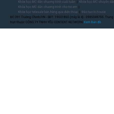
Khóa học MC dẫn chương trình cuối tuần
Khóa học MC chuyên dẫn
Khóa học MC dẫn chương trình cho trẻ em
Khóa học telesale bán hàng qua điện thoại
Đào tạo In-house
ĐC:391 Trường Chinh/HN - SĐT: 19001860 (máy lẻ 4) - 0985349755. Trung
trực thuộc CÔNG TY TNHH YÊU CONTENT NETWORK.
Xem Bản đồ