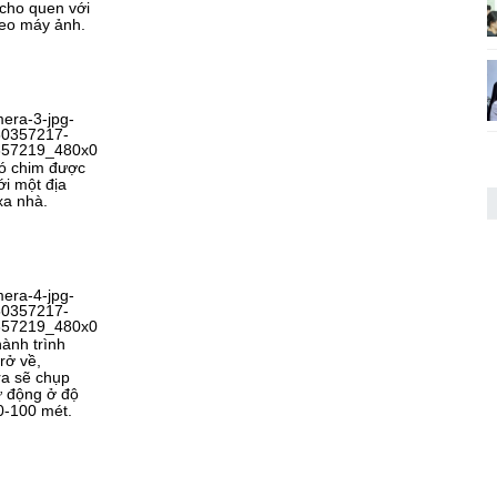
 cho quen với
đeo máy ảnh.
ó chim được
ới một địa
xa nhà.
ành trình
rở về,
a sẽ chụp
ự động ở độ
0-100 mét.