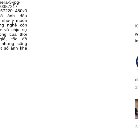
ố ảnh đều
g như ý muốn
ông nghệ còn
K
ơ và chịu sự
ộng của thời
Đ
 gió, tốc độ
I
. nhưng cũng
t số ảnh khá
n
2
2