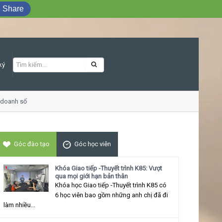
Share
ký
oanh số
Khóa học Giao tiếp ứng xử thu h
Góc đào tạo
Góc học viên
Khóa Giao tiếp -Thuyết trình K85: Vượt
qua mọi giới hạn bản thân
Khóa học Giao tiếp -Thuyết trình K85 có
6 học viên bao gồm những anh chị đã đi
làm nhiều...