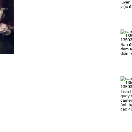
luyện
việc 
Sau đ
đem t
điểm 
Trên h
quay t
camer
ảnh t
cao 4