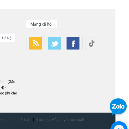
Mạng xã hội
Hà Nội
nh - (Gần
4) -
ọc phí cho
ơng trình cuối tuần
Khóa học MC chuyên dẫn cưới