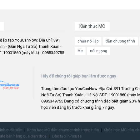
Kiến thức MC
 đào tạo YouCanNow: Địa Chỉ: 391
chữa nói lắp
dẫn chương trình
nh - (Gần Ngã Tư Sở) Thanh Xuân -
Mc
nói ngọng
: 19001860 (máy lẻ 4) - 0985349755
Hãy để chúng tôi giúp bạn làm được ngay
Trung tâm đào tạo YouCanNow: Địa Chỉ: 391 Trường Chi
Ngã Tư Sở) Thanh Xuân - Hà Nội SĐT: 19001860 (máy lẻ 
0985349755 Đang có chương trình đặc biệt giảm 20% h
học viên đăng ký trước khai giảng 7 ngày.
rình cuối tuần
Khóa học MC dẫn chương trình trong tuần
Khóa học MC dẫn chư
ale bán hàng qua điện thoại
Đào tạo In-house