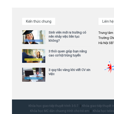
Kiến thức chung
Liên hệ
Sinh viên mới ra trường có
Trung tâm
nên nhảy việc liên tục
Trường Chi
không?
Hà Nội SĐT
3 thói quen giúp bạn nâng
cao cơ hội trúng tuyển
3 quy tắc vàng khi viết CV xin
việc
Khóa học giao tiếp thuyết trình 3-5-7
Khóa giao tiếp thuyết t
Khóa học MC dẫn chương trình cho trẻ em
Khóa học teles