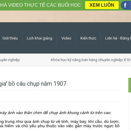
HÁ VIDEO THỰC TẾ CÁC BUỔI HỌC
XEM LUÔN
Giới thiệu
Lịch khai giảng
Video
Kiến thức
Liên hệ - Đăng 
ên nghiệp
Khóa học kỹ năng bán hàng chuyên nghiệp X10 d
gia' bồ câu chụp năm 1907
 máy ảnh vào thân chim để chụp ảnh khung cảnh từ trên cao.
g trung như qua ảnh chụp từ vệ tinh, máy bay, khí cầu, dù lượn,
há hiếm và chủ yếu phụ thuộc vào việc gắn máy trước ngực bồ