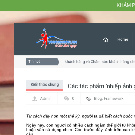
KHÁM P
Home
Khóa học Tư duy dịch vụ khách hàng và Chăm sóc khách hàng chuy
Tin hot
Kiến thức chung
Các tác phẩm 'nhiếp ảnh 
Admin
0
Blog
,
Framework
Từ cách đây hơn một thế kỷ, người ta đã biết cách buộc
Ngày nay, con người có nhiều cách ngắm thế giới từ khôn
hoặc vẫn sử dụng chim. Còn trước đây, ảnh trên cao k
câu.