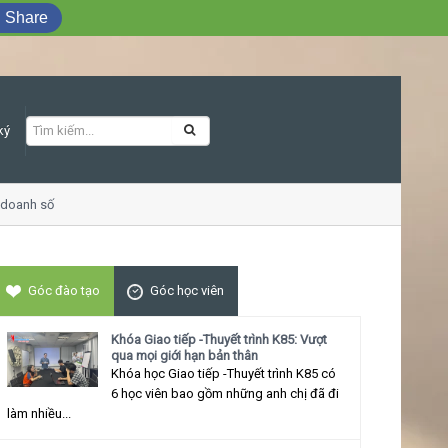
Share
ký
doanh số
Khóa học Giao tiếp ứng xử thu 
Góc đào tạo
Góc học viên
Khóa Giao tiếp -Thuyết trình K85: Vượt
qua mọi giới hạn bản thân
Khóa học Giao tiếp -Thuyết trình K85 có
6 học viên bao gồm những anh chị đã đi
làm nhiều...