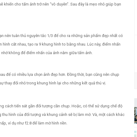
ẽ khiến cho tấm ảnh trở nên “vô duyên”. Sau đây là mẹo nhỏ giúp bạn
 Bạn nên tuân thủ nguyên tắc 1/3 để cho ra những sản phẩm đẹp nhất có
hình cắt nhau, tạo ra 9 khung hình to bằng nhau. Lúc này, điểm nhấn
n nhớ không để điểm nhấn của ảnh nằm giữa tấm ảnh.
hau để có nhiều lựa chọn ảnh đẹp hơn. Đồng thời, bạn cũng nên chụp
ự thay đổi nhỏ trong khung hình lại cho những kết quả thú vị.
ng cách tiến sát gần đối tượng cần chụp. Hoặc, có thể sử dụng chế độ
g thu hình của đối tượng và khung cảnh sẽ bị làm mờ. Và, một cách khác
ấp, ví dụ như f2.8 để làm mờ hình nền.