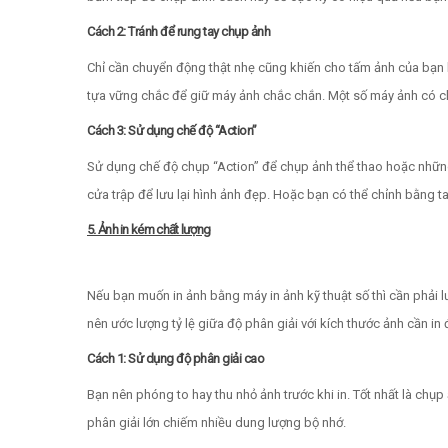
Cách 2: Tránh để rung tay chụp ảnh
Chỉ cần chuyển động thật nhẹ cũng khiến cho tấm ảnh của bạn
tựa vững chắc để giữ máy ảnh chắc chắn. Một số máy ảnh có ch
Cách 3: Sử dụng chế độ “Action”
Sử dụng chế độ chụp “Action” để chụp ảnh thể thao hoặc nhữ
cửa trập để lưu lại hình ảnh đẹp. Hoặc bạn có thể chỉnh bằng ta
5. Ảnh in kém chất lượng
Nếu bạn muốn in ảnh bằng máy in ảnh kỹ thuật số thì cần phải l
nên ước lượng tỷ lệ giữa độ phân giải với kích thước ảnh cần in 
Cách 1: Sử dụng độ phân giải cao
Bạn nên phóng to hay thu nhỏ ảnh trước khi in. Tốt nhất là chụp 
phân giải lớn chiếm nhiều dung lượng bộ nhớ.