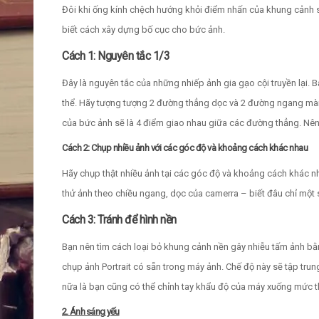
Đôi khi ống kính chệch hướng khỏi điểm nhấn của khung cảnh s
biết cách xây dựng bố cục cho bức ảnh.
Cách 1: Nguyên tắc 1/3
Đây là nguyên tắc của những nhiếp ảnh gia gạo cội truyền lại.
thể. Hãy tượng tượng 2 đường thẳng dọc và 2 đường ngang màn 
của bức ảnh sẽ là 4 điểm giao nhau giữa các đường thẳng. Nê
Cách 2: Chụp nhiều ảnh với các góc độ và khoảng cách khác nhau
Hãy chụp thật nhiều ảnh tại các góc độ và khoảng cách khác n
thử ảnh theo chiều ngang, dọc của camerra – biết đâu chỉ một s
Cách 3: Tránh để hình nền
Bạn nên tìm cách loại bỏ khung cảnh nền gây nhiễu tấm ảnh bằ
chụp ảnh Portrait có sẵn trong máy ảnh. Chế độ này sẽ tập trun
nữa là bạn cũng có thể chỉnh tay khẩu độ của máy xuống mức th
2. Ánh sáng yếu