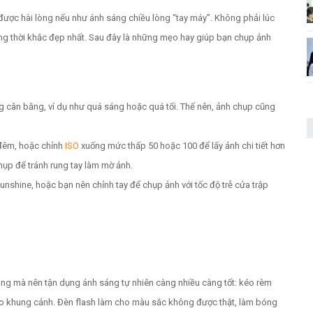
được hài lòng nếu như ánh sáng chiều lòng “tay máy”. Không phải lúc
ng thời khắc đẹp nhất. Sau đây là những mẹo hay giúp bạn chụp ảnh
g cân bằng, ví dụ như quá sáng hoặc quá tối. Thế nên, ảnh chụp cũng
 đêm, hoặc chỉnh
ISO
xuống mức thấp 50 hoặc 100 để lấy ảnh chi tiết hơn
hụp để tránh rung tay làm mờ ảnh.
shine, hoặc bạn nên chỉnh tay để chụp ảnh với tốc độ trễ cửa trập
áng mà nên tận dụng ánh sáng tự nhiên càng nhiều càng tốt: kéo rèm
o khung cảnh. Đèn flash làm cho màu sắc không được thật, làm bóng