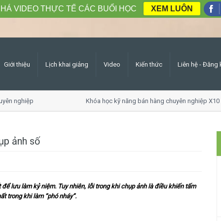
HÁ VIDEO THỰC TẾ CÁC BUỔI HỌC
XEM LUÔN
Giới thiệu
Lịch khai giảng
Video
Kiến thức
Liên hệ - Đăng 
yên nghiệp
Khóa học kỹ năng bán hàng chuyên nghiệp X10 
hụp ảnh số
ể lưu làm kỷ niệm. Tuy nhiên, lỗi trong khi chụp ảnh là điều khiến tấm
ất trong khi làm “phó nháy”.