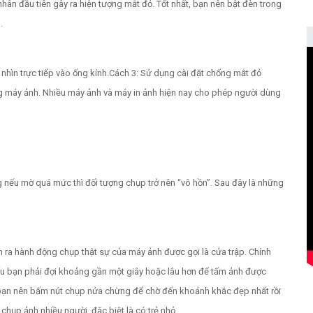
ân đầu tiên gây ra hiện tượng mắt đỏ. Tốt nhất, bạn nên bật đèn trong
.
hìn trực tiếp vào ống kính.
Cách 3: Sử dụng cài đặt chống mắt đỏ
g máy ảnh. Nhiều máy ảnh và máy in ảnh hiện nay cho phép người dùng
g nếu mờ quá mức thì đối tượng chụp trở nên “vô hồn”. Sau đây là những
n ra hành động chụp thật sự của máy ảnh được gọi là cửa trập. Chính
Nếu bạn phải đợi khoảng gần một giây hoặc lâu hơn để tấm ảnh được
, bạn nên bấm nút chụp nửa chừng để chờ đến khoảnh khắc đẹp nhất rồi
hụp ảnh nhiều người, đặc biệt là có trẻ nhỏ.