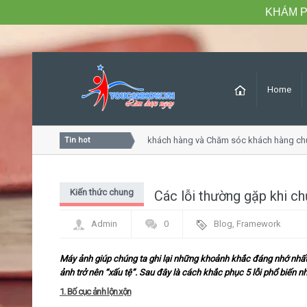
KHÁM P
Home
Khóa học Tư duy dịch vụ khách hàng và Chăm sóc khách hàng chu
Tin hot
Kiến thức chung
Các lỗi thường gặp khi c
Admin
0
Blog
,
Framework
Máy ảnh giúp chúng ta ghi lại những khoảnh khắc đáng nhớ nhất đ
ảnh trở nên “xấu tệ”. Sau đây là cách khắc phục 5 lỗi phổ biến nh
1. Bố cục ảnh lộn xộn