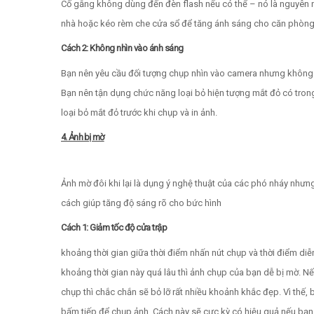
Cố gắng không dùng đến đèn flash nếu có thể – nó là nguyên nh
nhà hoặc kéo rèm che cửa sổ để tăng ánh sáng cho căn phòng
Cách 2: Không nhìn vào ánh sáng
Bạn nên yêu cầu đối tượng chụp nhìn vào camera nhưng không n
Bạn nên tận dụng chức năng loại bỏ hiện tượng mắt đỏ có tron
loại bỏ mắt đỏ trước khi chụp và in ảnh.
4. Ảnh bị mờ
Ảnh mờ đôi khi lại là dụng ý nghệ thuật của các phó nháy nhưn
cách giúp tăng độ sáng rõ cho bức hình
Cách 1: Giảm tốc độ cửa trập
khoảng thời gian giữa thời điểm nhấn nút chụp và thời điểm diễ
khoảng thời gian này quá lâu thì ảnh chụp của bạn dễ bị mờ. 
chụp thì chắc chắn sẽ bỏ lỡ rất nhiều khoảnh khắc đẹp. Vì thế
bấm tiếp để chụp ảnh. Cách này sẽ cực kỳ có hiệu quả nếu bạn c