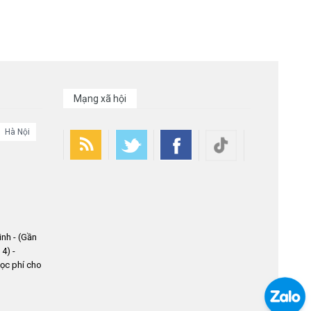
Mạng xã hội
Hà Nội
nh - (Gần
4) -
ọc phí cho