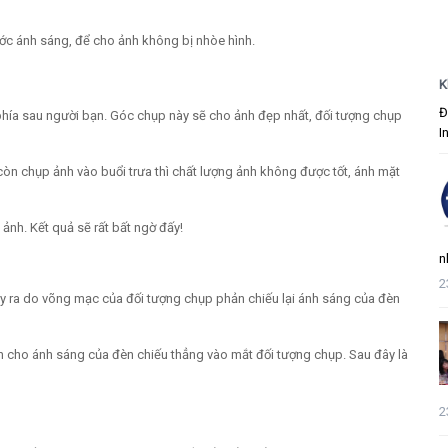
c ánh sáng, để cho ảnh không bị nhòe hình.
K
Đ
hía sau người bạn. Góc chụp này sẽ cho ảnh đẹp nhất, đối tượng chụp
I
òn chụp ảnh vào buổi trưa thì chất lượng ảnh không được tốt, ánh mặt
nh. Kết quả sẽ rất bất ngờ đấy!
n
2
y ra do võng mạc của đối tượng chụp phản chiếu lại ánh sáng của đèn
h cho ánh sáng của đèn chiếu thẳng vào mắt đối tượng chụp. Sau đây là
2