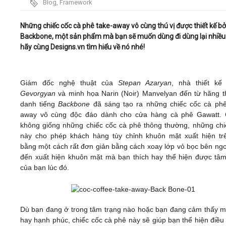
Blog
,
Framework
Video
Những chiếc cốc cà phê take-away vô cùng thú vị được thiết kế bở
Backbone, một sản phẩm mà bạn sẽ muốn dùng đi dùng lại nhiều 
hãy cùng Designs.vn tìm hiểu về nó nhé!
Kiến thức
Liên hệ - Đăng ký
Giám đốc nghệ thuật của
Stepan Azaryan
, nhà thiết k
Gevorgyan
và minh họa Narin (Noir) Manvelyan đến từ hãng th
danh tiếng
Backbone
đã sáng tạo ra những chiếc cốc cà phê
away vô cùng độc đáo dành cho cửa hàng cà phê Gawatt.
không giống những chiếc cốc cà phê thông thường, những chi
Tìm kiếm
này cho phép khách hàng tùy chỉnh khuôn mặt xuất hiện tr
bằng một cách rất đơn giản bằng cách xoay lớp vỏ bọc bên ngo
đến xuất hiện khuôn mặt mà bạn thích hay thể hiện được tâm
của bạn lúc đó.
Dù bạn đang ở trong tâm trạng nào hoặc bạn đang cảm thấy m
hay hạnh phúc, chiếc cốc cà phê này sẽ giúp bạn thể hiện điều