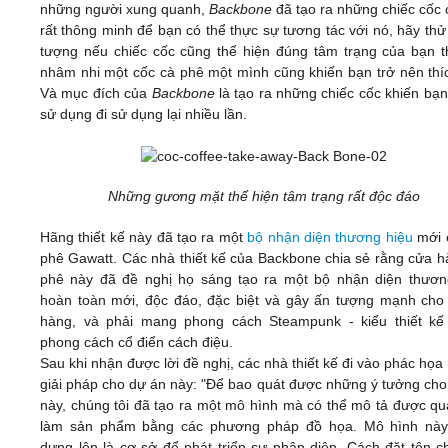
những người xung quanh,
Backbone
đã tạo ra những chiếc cốc 
rất thông minh để bạn có thể thực sự tương tác với nó, hãy th
tượng nếu chiếc cốc cũng thể hiện đúng tâm trạng của bạn th
nhâm nhi một cốc cà phê một mình cũng khiến bạn trở nên thíc
Và mục đích của
Backbone
là tạo ra những chiếc cốc khiến bạ
sử dụng đi sử dụng lại nhiều lần.
Những gương mặt thể hiện tâm trạng rất độc đáo
Hãng thiết kế này đã tạo ra một
bộ nhận diện thương hiệu
mới 
phê Gawatt. Các nhà thiết kế của Backbone chia sẻ rằng cửa h
phê này đã đề nghị họ sáng tạo ra một bộ nhận diện thươn
hoàn toàn mới, độc đáo, đặc biệt và gây ấn tượng mạnh cho
hàng, và phải mang phong cách Steampunk - kiểu thiết k
phong cách cổ điển cách điệu.
Sau khi nhận được lời đề nghị, các nhà thiết kế đi vào phác họ
giải pháp cho dự án này: "Để bao quát được những ý tưởng cho
này, chúng tôi đã tạo ra một mô hình mà có thể mô tả được quá
làm sản phẩm bằng các phương pháp đồ họa. Mô hình nà
dựng lên là cơ sở để phát triển sự nhận diện. Cách đặt tên c