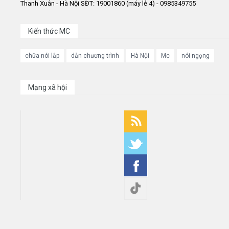
Thanh Xuân - Hà Nội SĐT: 19001860 (máy lẻ 4) - 0985349755
Kiến thức MC
chữa nói lắp
dẫn chương trình
Hà Nội
Mc
nói ngọng
Mạng xã hội