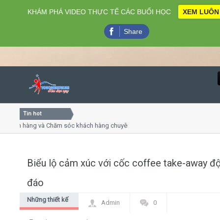
KHÁM PHÁ VIDEO THỰC TẾ CÁC BUỔI HỌC
XEM LUÔN
Share
Tin hot
Close
ch hàng và Chăm sóc khách hàng chuyên nghiệp
Khóa học k
huyết trình online
Khóa học "N
 thứ 4, 7
Khóa học là
Biểu lộ cảm xúc với cốc coffee take-away đ
Home
đáo
Giới thiệu
Những thiết kế
Admin
0
độc đáo
Lịch khai giảng