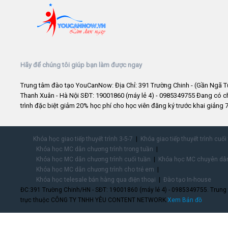
Hãy để chúng tôi giúp bạn làm được ngay
Trung tâm đào tạo YouCanNow: Địa Chỉ: 391 Trường Chinh - (Gần Ngã T
Thanh Xuân - Hà Nội SĐT: 19001860 (máy lẻ 4) - 0985349755 Đang có 
trình đặc biệt giảm 20% học phí cho học viên đăng ký trước khai giảng 7
Khóa học giao tiếp thuyết trình 3-5-7
Khóa giao tiếp thuyết trình cuối
Khóa học MC dẫn chương trình trong tuần
Khóa học MC dẫn chương trình cuối tuần
Khóa học MC chuyên dẫn
Khóa học MC dẫn chương trình cho trẻ em
Khóa học telesale bán hàng qua điện thoại
Đào tạo In-house
ĐC:391 Trường Chinh/HN - SĐT: 19001860 (máy lẻ 4) - 0985349755. Trung
trực thuộc CÔNG TY TNHH YÊU CONTENT NETWORK.
Xem Bản đồ