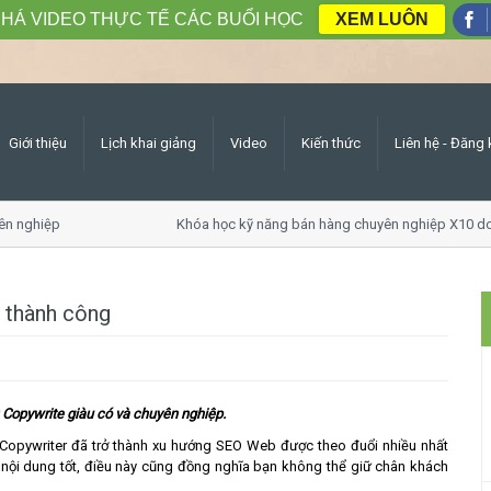
HÁ VIDEO THỰC TẾ CÁC BUỔI HỌC
XEM LUÔN
Giới thiệu
Lịch khai giảng
Video
Kiến thức
Liên hệ - Đăng 
n nghiệp
Khóa học kỹ năng bán hàng chuyên nghiệp X10 do
 thành công
 Copywrite giàu có và chuyên nghiệp.
 Copywriter đã trở thành xu hướng SEO Web được theo đuổi nhiều nhất
 nội dung tốt, điều này cũng đồng nghĩa bạn không thể giữ chân khách