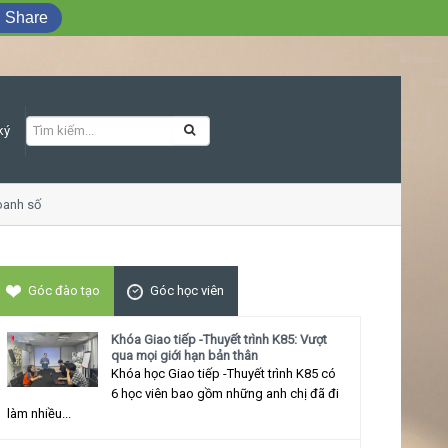
Share
ký
anh số
Khóa học Giao tiếp ứng xử thu hút
Góc đào tạo
Góc học viên
Khóa Giao tiếp -Thuyết trình K85: Vượt
qua mọi giới hạn bản thân
Khóa học Giao tiếp -Thuyết trình K85 có
6 học viên bao gồm những anh chị đã đi
làm nhiều...