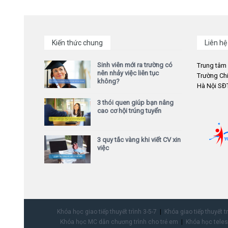
Kiến thức chung
Liên hệ
Sinh viên mới ra trường có
Trung tâm
nên nhảy việc liên tục
Trường Chi
không?
Hà Nội SĐT
3 thói quen giúp bạn nâng
cao cơ hội trúng tuyển
3 quy tắc vàng khi viết CV xin
việc
Khóa học giao tiếp thuyết trình 3-5-7
Khóa giao tiếp thuyết t
Khóa học MC dẫn chương trình cho trẻ em
Khóa học teles