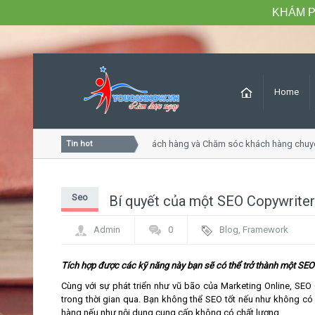
KHÁM P
Home
Khóa học Tư duy dịch vụ khách hàng và Chăm sóc khách hàng chuyê
Tin hot
Seo
Bí quyết của một SEO Copywriter
Admin
0
Blog
,
Framework
Tích hợp được các kỹ năng này bạn sẽ có thể trở thành một SEO
Cùng với sự phát triển như vũ bão của Marketing Online, SEO
trong thời gian qua. Bạn không thể SEO tốt nếu như không có
hàng nếu như nội dung cung cấp không có chất lượng.