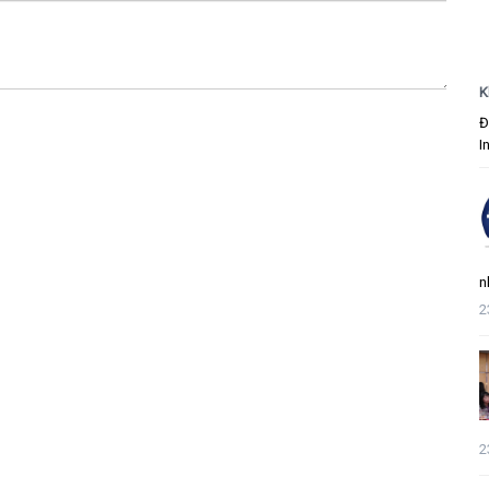
K
Đ
I
n
2
2