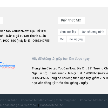
Kiến thức MC
 đào tạo YouCanNow: Địa Chỉ: 391
chữa nói lắp
dẫn chương trình
nh - (Gần Ngã Tư Sở) Thanh Xuân -
Mc
nói ngọng
: 19001860 (máy lẻ 4) - 0985349755
Hãy để chúng tôi giúp bạn làm được ngay
Trung tâm đào tạo YouCanNow: Địa Chỉ: 391 Trường Chi
Ngã Tư Sở) Thanh Xuân - Hà Nội SĐT: 19001860 (máy lẻ 
0985349755 Đang có chương trình đặc biệt giảm 20% h
học viên đăng ký trước khai giảng 7 ngày.
rình cuối tuần
Khóa học MC dẫn chương trình trong tuần
Khóa học MC dẫn chư
ale bán hàng qua điện thoại
Đào tạo In-house