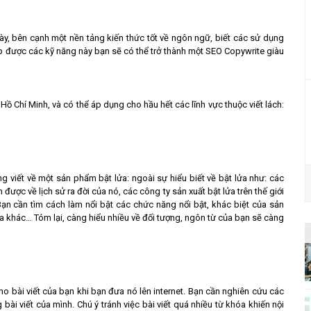
này, bên cạnh một nền tảng kiến thức tốt về ngôn ngữ, biết các sử dụng
ợp được các kỹ năng này bạn sẽ có thể trở thành một SEO Copywrite giàu
 Hồ Chí Minh, và có thể áp dụng cho hầu hết các lĩnh vực thuộc viết lách:
ng viết về một sản phẩm bật lửa: ngoài sự hiểu biết về bật lửa như: các
ược về lịch sử ra đời của nó, các công ty sản xuất bật lửa trên thế giới
ạn cần tìm cách làm nổi bật các chức năng nổi bật, khác biệt của sản
 khác… Tóm lại, càng hiểu nhiều về đối tượng, ngôn từ của bạn sẽ càng
ho bài viết của bạn khi bạn đưa nó lên internet. Bạn cần nghiên cứu các
bài viết của mình. Chú ý tránh việc bài viết quá nhiều từ khóa khiến nội