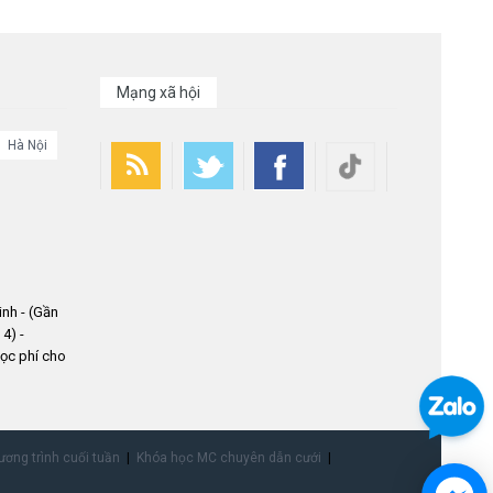
Mạng xã hội
Hà Nội
nh - (Gần
4) -
ọc phí cho
ơng trình cuối tuần
Khóa học MC chuyên dẫn cưới