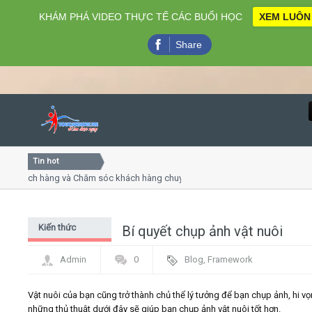
KHÁM PHÁ VIDEO THỰC TẾ CÁC BUỔI HỌC
XEM LUÔN
Share
Tin hot
Close
ách hàng và Chăm sóc khách hàng chuyên nghiệp
Khóa học 
thuyết trình online
Khóa học "
u thứ 4, 7
Khóa học l
Kiến thức
Bí quyết chụp ảnh vật nuôi
Home
chung
Admin
0
Blog
,
Framework
Giới thiệu
Vật nuôi của bạn cũng trở thành chủ thể lý tưởng để bạn chụp ảnh, hi v
Lịch khai giảng
những thủ thuật dưới đây sẽ giúp bạn chụp ảnh vật nuôi tốt hơn.