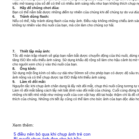
việc mở toang cửa sổ để có thể có nhiều ánh sáng nếu như bạn không thích chụp ngo
5.
Hãy để chúng chơi đùa:
Bạn có thể nắm bắt được những điểm tự nhiên của chúng khi để chúng tự do vui đùa
6.
Tránh dùng flash:
Nếu có thể, hãy tránh dùng flash của máy ảnh. Điều này không những chiếu ánh sá
không tự nhiên vào thú nuôi của bạn, mà còn làm cho chúng sợ hãi.
7. Thiết lập máy ảnh:
Tốc độ màn trập nhanh sẽ giúp bạn nắm bắt được chuyển động của thú nuôi, đừng 
tăng ISO lên nếu thiếu ánh sáng. Sử dụng khẩu độ rộng sẽ làm cho hậu cảnh bị mờ 
cho người xem chú ý vào thú nuôi của bạn.
8.
Ống kính:
Sử dụng một ống kính có tiêu cự dài như 50mm sẽ cho phép bạn có được độ sâu t
ảnh nông và có thể chụp được tại ISO thấp khi thiếu ánh sáng.
9.
Làm rõ đôi mắt:
Nguyên tắc khi chụp ảnh chân dung là lấy nét đôi mắt, chụp thú nuôi cũng tương tự 
Làm rõ đôi mắt bằng cách lấy nét bắt dính vào đôi mắt của chúng. Cuối cùng đừng 
những chi tiết nhỏ nhặt như móng vuốt của con vật hay đôi tai hoặc thậm chí là đồ c
thích của chúng. Những chi tiết ấy cũng có thể làm cho bức ảnh của bạn độc đáo h
Xem thêm:
5 điều nên bỏ qua khi chụp ảnh trẻ con
Bí quyết chụp ảnh đẹp cho bà bầu