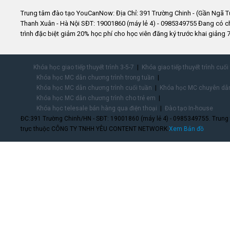
Trung tâm đào tạo YouCanNow: Địa Chỉ: 391 Trường Chinh - (Gần Ngã T
Thanh Xuân - Hà Nội SĐT: 19001860 (máy lẻ 4) - 0985349755 Đang có 
trình đặc biệt giảm 20% học phí cho học viên đăng ký trước khai giảng 7
Khóa học giao tiếp thuyết trình 3-5-7
Khóa giao tiếp thuyết trình cuối
Khóa học MC dẫn chương trình trong tuần
Khóa học MC dẫn chương trình cuối tuần
Khóa học MC chuyên dẫn
Khóa học MC dẫn chương trình cho trẻ em
Khóa học telesale bán hàng qua điện thoại
Đào tạo In-house
ĐC:391 Trường Chinh/HN - SĐT: 19001860 (máy lẻ 4) - 0985349755. Trung
trực thuộc CÔNG TY TNHH YÊU CONTENT NETWORK.
Xem Bản đồ