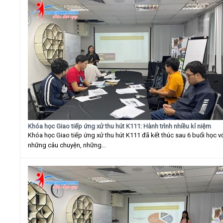
Khóa học Giao tiếp ứng xử thu hút K111: Hành trình nhiều kỉ niệm
Khóa học Giao tiếp ứng xử thu hút K111 đã kết thúc sau 6 buổi học v
những câu chuyện, những...