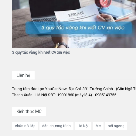
3 quy tắc vàng khi viết CV xin việc
Liên hệ
Trung tâm đào tạo YouCanNow: Địa Chỉ: 391 Trường Chinh - (Gần Ngã T
Thanh Xuân - Hà Nội SĐT: 19001860 (máy lẻ 4) - 0985349755
Kiến thức MC
chữa nói lắp
dẫn chương trình
Hà Nội
Mc
nói ngọng