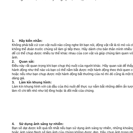
Video
Kiến thức
1. Hãy kiên nhẫn:
Liên hệ - Đăng ký
Không phải bất cứ con vật nuôi nào cũng nghe lời bạn nói, động vật rất là tò mò và c
không thể đoán trước chúng sẽ làm gì tiếp theo. Hãy dành cho bản thân mình nhiều 
để có thể chụp được nhiều tư thế khác nhau của con vật và giúp chúng làm quen v
ảnh.
2.
Quan sát:
Điều này rất quan trọng khi bạn chụp thú nuôi của người khác. Hãy quan sát để thấ
hành động như thế nào và bạn có thể nắm bắt được một hành động theo thói quen c
hoặc nếu như bạn chụp được một hành động bất thường của nó thì đó cũng là một 
Tìm kiếm
đáng giá.
3.
Làm kín khung hình:
Làm kín khung hình với cái đầu của thú nuôi để thực sự nắm bắt những điểm ấn tư
làm rõ chi tiết nhỏ như bộ lông hoặc là đôi mắt của chúng.
4. Sử dụng ánh sáng tự nhiên:
Bạn sẽ đạt được kết quả tốt nhất nếu bạn sử dụng ánh sáng tự nhiên, những khoảng
hoặc ánh sáng flash sẽ làm ảnh của chúng không được đẹp. Hãy chụp ảnh trong ph