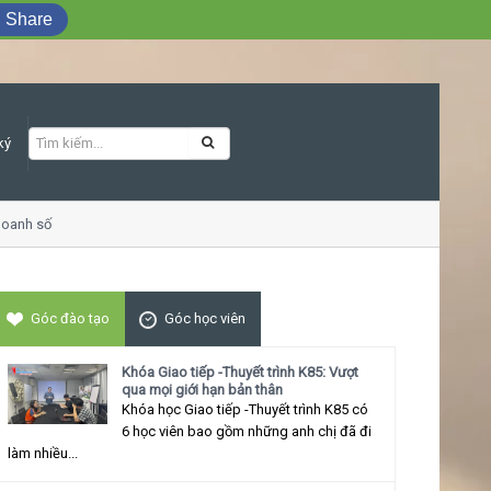
Share
ký
anh số
Khóa học Giao tiếp ứng xử thu hú
Góc đào tạo
Góc học viên
Khóa Giao tiếp -Thuyết trình K85: Vượt
qua mọi giới hạn bản thân
Khóa học Giao tiếp -Thuyết trình K85 có
6 học viên bao gồm những anh chị đã đi
làm nhiều...