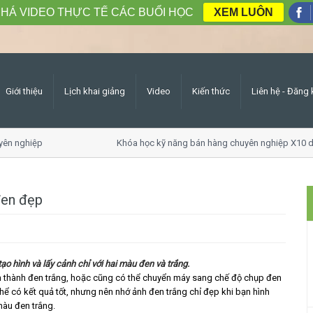
HÁ VIDEO THỰC TẾ CÁC BUỔI HỌC
XEM LUÔN
Giới thiệu
Lịch khai giảng
Video
Kiến thức
Liên hệ - Đăng 
ên nghiệp
Khóa học kỹ năng bán hàng chuyên nghiệp X10 do
đen đẹp
ạo hình và lấy cảnh chỉ với hai màu đen và trắng.
ển thành đen trắng, hoặc cũng có thể chuyển máy sang chế độ chụp đen
hể có kết quả tốt, nhưng nên nhớ ảnh đen trắng chỉ đẹp khi bạn hình
 màu đen trắng.