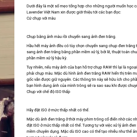
Dưới đây là một số mẹo tổng hợp cho những người muốn học cá
Lavender Việt Nam xin được giới thiệu tới các bạn đọc:
Cứ chụp với màu
Chụp bằng ảnh màu rồi chuyển sang ảnh đen trắng.
Hầu hết máy ảnh đều có tùy chọn chuyển sang chụp đen trắng 
sang ảnh đen trắng bằng phần mềm xử lý, bởi lẽ, thuật toán chu
phần mềm xử lý hậu kỳ.
Tuy nhiên, nếu máy ảnh của bạn hỗ trợ chụp RAW thì lại là ngoạ
phải chụp màu. Mặc dù hình ảnh đen trắng RAW hiển thị trên má
gốc vẫn được giữ nguyên. Các thông tin này sẽ hữu ích cho phần
bạn hình dung ảnh của mình trông sẽ ra sao sau khi được chuyể
Chụp với chế độ ISO thấp
Hãy đặt ISO ở mức thấp nhất có thể.
Mặc dù ảnh đen trắng ở thời máy phim trông cổ điển nhờ các nh
đặt ISO ở mức thấp nhất có thể. Tương tự với việc xử lý ảnh đen
mềm chuyên dụng. Mặc dù ISO cao có thể tạo nhiễu như thể ảnh