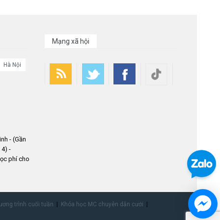
Mạng xã hội
Hà Nội
nh - (Gần
4) -
ọc phí cho
ơng trình cuối tuần
Khóa học MC chuyên dẫn cưới