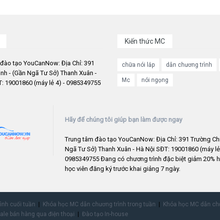
Kiến thức MC
 đào tạo YouCanNow: Địa Chỉ: 391
chữa nói lắp
dẫn chương trình
nh - (Gần Ngã Tư Sở) Thanh Xuân -
Mc
nói ngọng
: 19001860 (máy lẻ 4) - 0985349755
Hãy để chúng tôi giúp bạn làm được ngay
Trung tâm đào tạo YouCanNow: Địa Chỉ: 391 Trường Chi
Ngã Tư Sở) Thanh Xuân - Hà Nội SĐT: 19001860 (máy lẻ 
0985349755 Đang có chương trình đặc biệt giảm 20% h
học viên đăng ký trước khai giảng 7 ngày.
rình cuối tuần
Khóa học MC dẫn chương trình trong tuần
Khóa học MC dẫn chư
ale bán hàng qua điện thoại
Đào tạo In-house