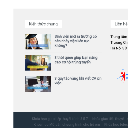
Kiến thức chung
Liên hệ
Sinh viên mới ra trường có
Trung tâm
nên nhảy việc liên tục
Trường Chi
không?
Hà Nội SĐT
3 thói quen giúp bạn nâng
cao cơ hội trúng tuyển
3 quy tắc vàng khi viết CV xin
việc
Khóa học giao tiếp thuyết trình 3-5-7
Khóa giao tiếp thuyết t
Khóa học MC dẫn chương trình cho trẻ em
Khóa học teles