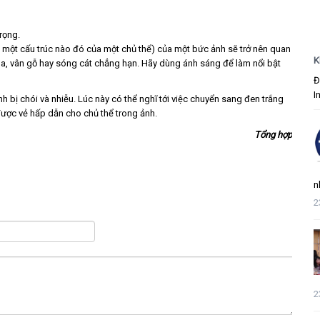
rọng.
 một cấu trúc nào đó của một chủ thể) của một bức ảnh sẽ trở nên quan
K
, da, vân gỗ hay sóng cát chẳng hạn. Hãy dùng ánh sáng để làm nổi bật
Đ
I
bị chói và nhiễu. Lúc này có thể nghĩ tới việc chuyển sang đen trắng
được vẻ hấp dẫn cho chủ thể trong ảnh.
Tổng hợp
n
2
2