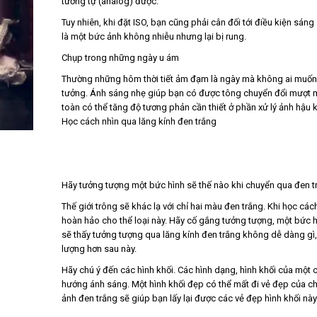
tương tự (analog) được.
Tuy nhiên, khi đặt ISO, bạn cũng phải cân đối tới điều kiện sá
là một bức ảnh không nhiễu nhưng lại bị rung.
Chụp trong những ngày u ám
Thường những hôm thời tiết ảm đạm là ngày mà không ai muốn ra 
tưởng. Ánh sáng nhẹ giúp bạn có được tông chuyển đổi mượt m
toàn có thể tăng độ tương phản cần thiết ở phần xử lý ảnh hậu k
Học cách nhìn qua lăng kính đen trắng
Hãy tưởng tượng một bức hình sẽ thế nào khi chuyển qua đen t
Thế giới trông sẽ khác lạ với chỉ hai màu đen trắng. Khi học các
hoàn hảo cho thể loại này. Hãy cố gắng tưởng tượng, một bức 
sẽ thấy tưởng tượng qua lăng kính đen trắng không dễ dàng gì
lượng hơn sau này.
Hãy chú ý đến các hình khối. Các hình dạng, hình khối của một 
hướng ánh sáng. Một hình khối đẹp có thể mất đi vẻ đẹp của c
ảnh đen trắng sẽ giúp bạn lấy lại được các vẻ đẹp hình khối này