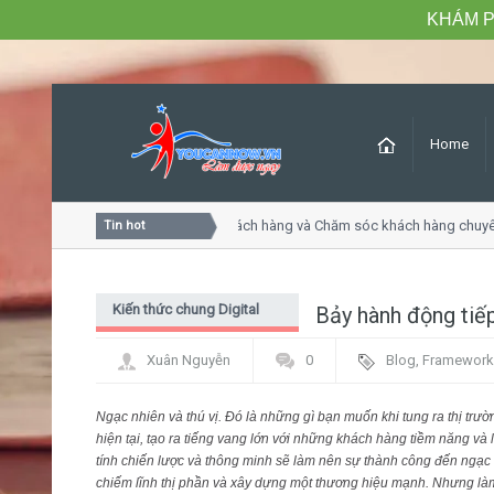
KHÁM P
Home
Khóa học Tư duy dịch vụ khách hàng và Chăm sóc khách hàng chuyê
Tin hot
Kiến thức chung Digital
Bảy hành động tiế
Marketing - PR
Xuân Nguyễn
0
Blog
,
Framework
Ngạc nhiên và thú vị. Đó là những gì bạn muốn khi tung ra thị tr
hiện tại, tạo ra tiếng vang lớn với những khách hàng tiềm năng và
tính chiến lược và thông minh sẽ làm nên sự thành công đến ngạc
chiếm lĩnh thị phần và xây dựng một thương hiệu mạnh. Nhưng làm 