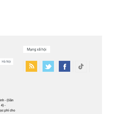
Mạng xã hội
Hà Nội
nh - (Gần
4) -
ọc phí cho