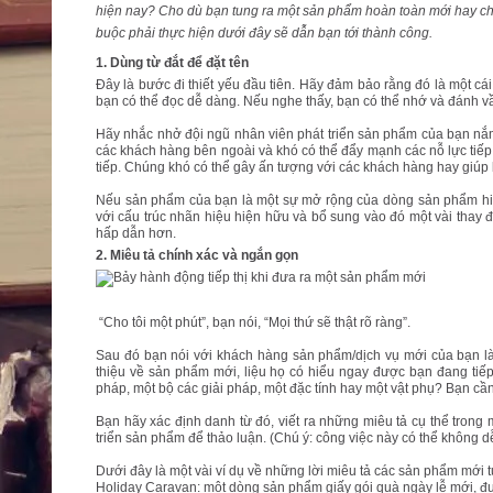
hiện nay? Cho dù bạn tung ra một sản phẩm hoàn toàn mới hay chỉ 
buộc phải thực hiện dưới đây sẽ dẫn bạn tới thành công.
1. Dùng từ đắt để đặt tên
Đây là bước đi thiết yếu đầu tiên. Hãy đảm bảo rằng đó là một cái
bạn có thể đọc dễ dàng. Nếu nghe thấy, bạn có thể nhớ và đánh vầ
Hãy nhắc nhở đội ngũ nhân viên phát triển sản phẩm của bạn nắm 
các khách hàng bên ngoài và khó có thể đẩy mạnh các nỗ lực tiếp t
tiếp. Chúng khó có thể gây ấn tượng với các khách hàng hay giúp b
Nếu sản phẩm của bạn là một sự mở rộng của dòng sản phẩm hiện 
với cấu trúc nhãn hiệu hiện hữu và bổ sung vào đó một vài thay 
hấp dẫn hơn.
2. Miêu tả chính xác và ngắn gọn
“Cho tôi một phút”, bạn nói, “Mọi thứ sẽ thật rõ ràng”.
Sau đó bạn nói với khách hàng sản phẩm/dịch vụ mới của bạn là 
thiệu về sản phẩm mới, liệu họ có hiểu ngay được bạn đang tiếp 
pháp, một bộ các giải pháp, một đặc tính hay một vật phụ? Bạn cần
Bạn hãy xác định danh từ đó, viết ra những miêu tả cụ thể trong 
triển sản phẩm để thảo luận. (Chú ý: công việc này có thể không d
Dưới đây là một vài ví dụ về những lời miêu tả các sản phẩm mới t
Holiday Caravan: một dòng sản phẩm giấy gói quà ngày lễ mới, đượ