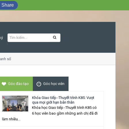
Share
ký
nh số
Khóa học Giao tiếp ứng xử thu hút
Góc đào tạo
Góc học viên
Khóa Giao tiếp -Thuyết trình K85: Vượt
qua mọi giới hạn bản thân
Khóa học Giao tiếp -Thuyết trình K85 có
6 học viên bao gồm những anh chị đã đi
làm nhiều...