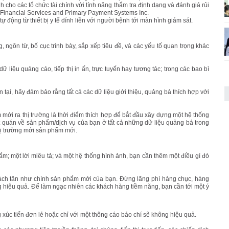
 cho các tổ chức tài chính với tính năng thẩm tra định dạng và đánh giá rủi
 Financial Services and Primary Payment Systems Inc.
động từ thiết bị y tế dính liền với người bệnh tới màn hình giám sát.
 ngôn từ, bố cục trình bày, sắp xếp tiêu đề, và các yếu tố quan trọng khác
 liệu quảng cáo, tiếp thị in ấn, trực tuyến hay tương tác; trong các bao bì
i, hãy đảm bảo rằng tất cả các dữ liệu giới thiệu, quảng bá thích hợp với
ới ra thị trường là thời điểm thích hợp để bắt đầu xây dựng một hệ thống
t quán về sản phẩm/dịch vụ của bạn ở tất cả những dữ liệu quảng bá trong
 thị trường mới sản phẩm mới.
m; một lời miêu tả; và một hệ thống hình ảnh, bạn cần thêm một điều gì đó
cách tân như chính sản phẩm mới của bạn. Đừng lãng phí hàng chục, hàng
g hiệu quả. Để làm ngạc nhiên các khách hàng tiềm năng, bạn cần tới một ý
 xúc tiến đơn lẻ hoặc chỉ với một thông cáo báo chí sẽ không hiệu quả.