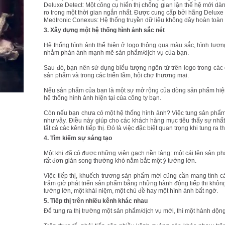
Deluxe Detect: Một công cụ hiển thị chống gian lận thế hệ mới dành
ro trong một thời gian ngắn nhất. Được cung cấp bởi hãng Deluxe
Medtronic Conexus: Hệ thống truyền dữ liệu không dây hoàn toàn tự 
3. Xây dựng một hệ thống hình ảnh sắc nét
Hệ thống hình ảnh thể hiện ở logo thông qua màu sắc, hình tượng,
nhằm phản ánh mạnh mẽ sản phẩm/dịch vụ của bạn.
Sau đó, bạn nên sử dụng biểu tượng ngôn từ trên logo trong các dữ
sản phẩm và trong các triển lãm, hội chợ thương mại.
Nếu sản phẩm của bạn là một sự mở rộng của dòng sản phẩm hiện tạ
hệ thống hình ảnh hiện tại của công ty bạn.
Còn nếu bạn chưa có một hệ thống hình ảnh? Việc tung sản phẩm m
như vậy. Điều này giúp cho các khách hàng mục tiêu thấy sự nhấ
tất cả các kênh tiếp thị. Đó là việc đặc biệt quan trọng khi tung ra
4. Tìm kiếm sự sáng tạo
Một khi đã có được những viên gạch nền tảng: một cái tên sản phẩ
rất đơn giản song thường khó nắm bắt: một ý tưởng lớn.
Việc tiếp thị, khuếch trương sản phẩm mới cũng cần mang tính 
trăm giờ phát triển sản phẩm bằng những hành động tiếp thị khôn
tưởng lớn, một khái niệm, một chủ đề hay một hình ảnh bất ngờ.
5. Tiếp thị trên nhiều kênh khác nhau
Để tung ra thị trường một sản phẩm/dịch vụ mới, thì một hành động