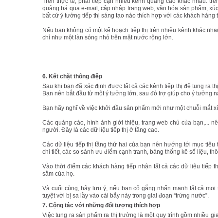
Trên thực tế, phải tiếp cận nhiều kênh quảng cáo khác nhau: trên 
quảng bá qua e-mail, cập nhập trang web, văn hóa sản phẩm, xúc t
bất cứ ý tưởng tiếp thị sáng tạo nào thích hợp với các khách hàng
Nếu bạn không có một kế hoạch tiếp thị trên nhiều kênh khác n
chỉ như một làn sóng nhỏ trên mặt nước rộng lớn.
6. Kết chặt thông điệp
Sau khi bạn đã xác định được tất cả các kênh tiếp thị để tung ra t
Bạn nên bắt đầu từ một ý tưởng lớn, sau đó trợ giúp cho ý tưởng 
Bạn hãy nghĩ về việc khởi đầu sản phẩm mới như một chuỗi mắt xích
Các quảng cáo, hình ảnh giới thiệu, trang web chủ của bạn,... n
người. Đây là các dữ liệu tiếp thị ở tầng cao.
Các dữ liệu tiếp thị tầng thứ hai của bạn nên hướng tới mục tiêu
chi tiết, các so sánh ưu điểm cạnh tranh, bảng thống kê số liệu, thôn
Vào thời điểm các khách hàng tiếp nhận tất cả các dữ liệu tiếp t
sắm của họ.
Và cuối cùng, hãy lưu ‎‎ý, ‎nếu bạn cố gắng nhấn mạnh tất cả m
tuyệt vời bị sa lầy vào cái bẫy này trong giai đoạn “trứng nước”.
7. Cộng tác với những đối tượng thích hợp
Việc tung ra sản phẩm ra thị trường là một quy trình gồm nhiều gi