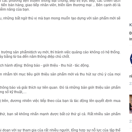
các phương tiện truyền thông đại chúng, tiếp thị trực tiếp, các chiến dịch
iến bán hàng, giao tiếp nhân viên, triển lãm thương mại ... Bên cạnh đó là
 tiềm năng của bạn.
hau, những bất ngờ thú vị mà bạn mong muốn tạo dựng với sản phẩm mới sẽ
K
Đ
I
hị trường sản phẩm/dịch vụ mới, thì tránh việc quảng cáo không có hệ thống.
này bằng từ ba đến năm thông điệp chủ chốt.
 hành động: thông báo - giới thiệu - thu hút - tác động.
ên nhắm tới mục tiêu giới thiệu sản phẩm mới và thu hút sự chú ý của mọi
n
2
 thông báo và giải thích sự liên quan. Đó là những bản giới thiệu sản phẩm
g số kỹ thuật,....
hị trên, đương nhiên việc tiếp theo của bạn là tác động lên quyết định mua
ọi thứ, bạn sẽ không nhấn mạnh được bất cứ thứ gì cả. Rất nhiều sản phẩm
2
ai đoạn với sự tham gia của rất nhiều người, tổng hợp sự nỗ lực của tập thể