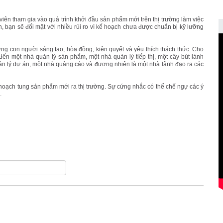
 viên tham gia vào quá trình khởi đầu sản phẩm mới trên thị trường làm việc
n, bạn sẽ đối mặt với nhiều rủi ro vì kế hoạch chưa được chuẩn bị kỹ lưỡng
ững con người sáng tạo, hòa đồng, kiên quyết và yêu thích thách thức. Cho
đến một nhà quản lý sản phẩm, một nhà quản lý tiếp thị, một cây bút lành
ản lý dự án, một nhà quảng cáo và đương nhiên là một nhà lãnh đạo ra các
 hoạch tung sản phẩm mới ra thị trường. Sự cứng nhắc có thể chế ngự các ý
.