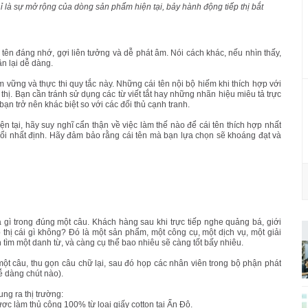
là sự mở rộng của dòng sản phẩm hiện tại, bảy hành động tiếp thị bắt
 tên đáng nhớ, gợi liên tưởng và dễ phát âm. Nói cách khác, nếu nhìn thấy,
n lại dễ dàng.
vững và thực thi quy tắc này. Những cái tên nội bộ hiếm khi thích hợp với
hị. Bạn cần tránh sử dụng các từ viết tắt hay những nhãn hiệu miêu tả trực
ạn trở nên khác biệt so với các đối thủ cạnh tranh.
tại, hãy suy nghĩ cẩn thận về việc làm thế nào để cái tên thích hợp nhất
đổi nhất định. Hãy đảm bảo rằng cái tên mà bạn lựa chọn sẽ khoáng đạt và
gì trong đúng một câu. Khách hàng sau khi trực tiếp nghe quảng bá, giới
thị cái gì không? Đó là một sản phẩm, một công cụ, một dịch vụ, một giải
 tìm một danh từ, và càng cụ thể bao nhiêu sẽ càng tốt bấy nhiêu.
một câu, thu gọn câu chữ lại, sau đó họp các nhân viên trong bộ phận phát
ễ dàng chút nào).
ung ra thị trường:
c làm thủ công 100% từ loại giấy cotton tại Ấn Độ.