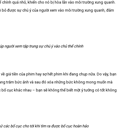
 chính quá nhỏ, khiến cho nó bị hòa lẫn vào môi trường xung quanh.
oại bỏ được sự chú ý của người xem vào môi trường xung quanh, đảm
giúp người xem tập trung sự chú ý vào chủ thể chính
 về giá tiền của phim hay sợ hết phim khi đang chụp nữa. Do vậy, bạn
p hàng trăm bức ảnh và sau đó xóa những bức không mong muốn mà
c bố cục khác nhau – bạn sẽ không thể biết một ý tưởng có tốt không
ử các bố cục cho tới khi tìm ra được bố cục hoàn hảo