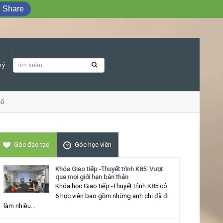
Share
ký
ố
Khóa học Giao tiếp ứng xử thu hút
Góc đào tạo
Góc học viên
Khóa Giao tiếp -Thuyết trình K85: Vượt
qua mọi giới hạn bản thân
Khóa học Giao tiếp -Thuyết trình K85 có
6 học viên bao gồm những anh chị đã đi
làm nhiều...