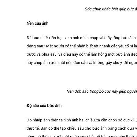
Góc chụp khác biệt giúp bức ả
Nền của ảnh
Đã bao nhiêu lần bạn xem ảnh mình chụp và thấy rằng bức ảnh t
đằng sau? Mắt người có thể nhận biết rất nhanh các yếu tố bị 
trước và phía sau, và điều này có thể làm hỏng một bức ảnh đẹ
hãy chụp ảnh trên một nền đơn sắc và không gây chú ý, để ngườ
Nền đơn sắc trong bố cục này giúp người
Độ sâu của bức ảnh
Do nhiếp ảnh diễn tả hình ảnh hai chiều, ta cần chọn bố cục k
thực tế. Bạn có thể tạo chiều sâu cho bức ảnh bằng cách đưa v
cũng có thể che bớt một phần của chủ thể bằng một chủ thể khá