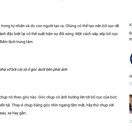
K
 trong tự nhiên và do con người tạo ra. Chúng có thể tạo nên bố cục rất
Đ
ảnh đặc biệt lại có thể xuất hiện sự đối xứng. Một cách sắp xếp bố cục
I
điểm lệch trung tâm.
há vỡ bởi cái xô ở góc dưới bên phải ảnh
n
2
ẽ chụp nó theo góc nào. Góc chụp có ảnh hưởng lớn tới bố cục của bức
ển tải. Thay vì chụp bằng góc nhìn ngang tầm mắt, hãy thử chụp với
 sau, xa hay gần…
2