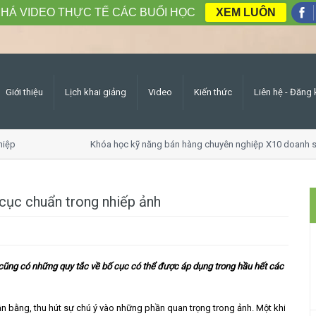
HÁ VIDEO THỰC TẾ CÁC BUỔI HỌC
XEM LUÔN
Giới thiệu
Lịch khai giảng
Video
Kiến thức
Liên hệ - Đăng 
hiệp
Khóa học kỹ năng bán hàng chuyên nghiệp X10 doanh s
 cục chuẩn trong nhiếp ảnh
 cũng có những quy tắc về bố cục có thể được áp dụng trong hầu hết các
 bằng, thu hút sự chú ý vào những phần quan trọng trong ảnh. Một khi