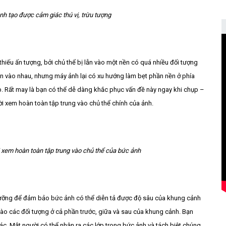
nh tạo được cảm giác thú vị, trừu tượng
hiếu ấn tượng, bởi chủ thể bị lẫn vào một nền có quá nhiều đối tượng
lẫn vào nhau, nhưng máy ảnh lại có xu hướng làm bẹt phần nền ở phía
p. Rất may là bạn có thể dễ dàng khắc phục vấn đề này ngay khi chụp –
i xem hoàn toàn tập trung vào chủ thể chính của ảnh.
 xem hoàn toàn tập trung vào chủ thể của bức ảnh
ĩ lưỡng để đảm bảo bức ảnh có thể diễn tả được độ sâu của khung cảnh
ào các đối tượng ở cả phần trước, giữa và sau của khung cảnh. Bạn
c. Mắt người có thể nhận ra các lớp trong bức ảnh và tách biệt chúng