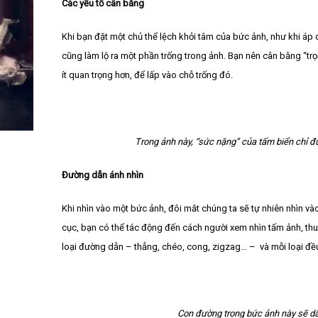
Các yếu tố cân bằng
Khi bạn đặt một chủ thể lệch khỏi tâm của bức ảnh, như khi áp
cũng làm lộ ra một phần trống trong ảnh. Bạn nên cân bằng “tr
ít quan trọng hơn, để lấp vào chỗ trống đó.
Trong ảnh này, “sức nặng” của tấm biển chỉ đ
Đường dẫn ánh nhìn
Khi nhìn vào một bức ảnh, đôi mắt chúng ta sẽ tự nhiên nhìn v
cục, bạn có thể tác động đến cách người xem nhìn tấm ảnh, thu 
loại đường dẫn – thẳng, chéo, cong, zigzag… – và mỗi loại đều
Con đường trong bức ảnh này sẽ dẫ