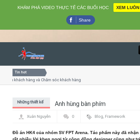
KHÁM PHÁ VIDEO THỰC TẾ CÁC BUỔI HỌC
XEM LUÔN
Share
Tin hot
Close
vụ khách hàng và Chăm sóc khách hàng chuyên nghiệp
Khóa
iếp - thuyết trình online
Khóa 
 chiều thứ 4, 7
Khóa 
Những thiết kế
Anh hùng bàn phím
Home
độc đáo
Xuân Nguyễn
0
Blog
,
Framework
Giới thiệu
Đồ án HK4 của nhóm SV FPT Arena. Tác phẩm này đã nhận
Lịch khai giảng
rất nhiều lời khen ngợi từ cộng đồng designer cũng như tr