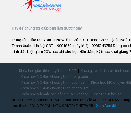
Hãy để chúng tôi giúp bạn làm được ngay
Trung tâm đào tạo YouCanNow: Địa Chỉ: 391 Trường Chinh - (Gần Ngã T
Thanh Xuân - Hà Nội SĐT: 19001860 (máy lẻ 4) - 0985349755 Đang có 
trình đặc biệt giảm 20% học phí cho học viên đăng ký trước khai giảng 7
Khóa học giao tiếp thuyết trình 3-5-7
Khóa giao tiếp thuyết trình cuối
Khóa học MC dẫn chương trình trong tuần
Khóa học MC dẫn chương trình cuối tuần
Khóa học MC chuyên dẫn
Khóa học MC dẫn chương trình cho trẻ em
Khóa học telesale bán hàng qua điện thoại
Đào tạo In-house
ĐC:391 Trường Chinh/HN - SĐT: 19001860 (máy lẻ 4) - 0985349755. Trung
trực thuộc CÔNG TY TNHH YÊU CONTENT NETWORK.
Xem Bản đồ