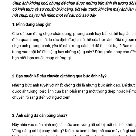
Chụp ảnh không khó, nhưng để chụp được những bức ảnh ấn tượng đòi h
có kiến thức và sự chuẩn bị kĩ càng. Bởi vậy, trước khi cầm máy ảnh lên
Video
nút chụp, hãy tự hỏi mình một số câu hỏi sau đây.
1. Mình đang chụp gì?
Kiến thức
Cho dù bạn đang chụp chân dung, phong cảnh hay bất kì thể loại ảnh n
điều quan trọng nhất là xác định được chủ thể của bức ảnh. Giả dụ bạn
Liên hệ - Đăng ký
chụp ảnh phong cảnh, yếu tố nào trong cảnh trí đã thu hút bạn? Bạn mu
trung vào mặt hồ tĩnh lặng hay những rặng cây? Đừng bấm máy cho đến
bạn biết bạn muốn chụp những gì.
2. Bạn muốn kể câu chuyện gì thông qua bức ảnh này?
Tìm kiếm
Những bức ảnh tuyệt vời nhất không chỉ là những bức ảnh đẹp. Để thực
được ấn tượng, bức ảnh của bạn phải mang một thông điệp hoặc kể m
chuyện rõ ràng đến với người xem.
3. Ánh sáng đã cân bằng chưa?
Hãy nhìn vào màn hình một lần nữa xem vùng tối có bị mất chi tiết khôn
Vùng sáng có bị cháy không? Kiểm tra xem thông số của máy có gì sai 