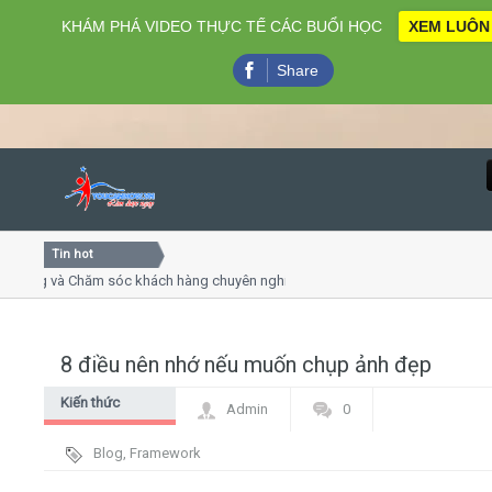
KHÁM PHÁ VIDEO THỰC TẾ CÁC BUỔI HỌC
XEM LUÔN
Share
Tin hot
Close
ng và Chăm sóc khách hàng chuyên nghiệp
Khóa học kỹ năng
rình online
Khóa học "Nghệ thu
, 7
Khóa học làm phim
8 điều nên nhớ nếu muốn chụp ảnh đẹp
Home
Kiến thức
Admin
0
Giới thiệu
chung
Blog
,
Framework
Lịch khai giảng