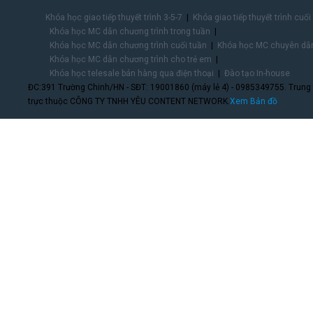
Khóa học giao tiếp thuyết trình 3-5-7
Khóa giao tiếp thuyết trình cuối
Khóa học MC dẫn chương trình trong tuần
Khóa học MC dẫn chương trình cuối tuần
Khóa học MC chuyên dẫn
Khóa học MC dẫn chương trình cho trẻ em
Khóa học telesale bán hàng qua điện thoại
Đào tạo In-house
ĐC:391 Trường Chinh/HN - SĐT: 19001860 (máy lẻ 4) - 0985349755. Trung
trực thuộc CÔNG TY TNHH YÊU CONTENT NETWORK.
Xem Bản đồ