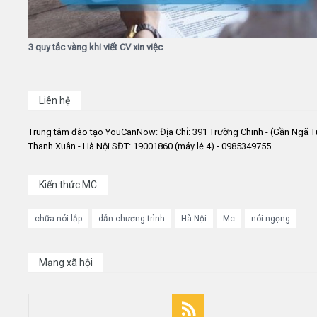
3 quy tắc vàng khi viết CV xin việc
Liên hệ
Trung tâm đào tạo YouCanNow: Địa Chỉ: 391 Trường Chinh - (Gần Ngã T
Thanh Xuân - Hà Nội SĐT: 19001860 (máy lẻ 4) - 0985349755
Kiến thức MC
chữa nói lắp
dẫn chương trình
Hà Nội
Mc
nói ngọng
Mạng xã hội