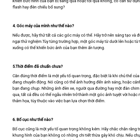
khiến bức hình của bạn bị sáng quá hoặc tối quá không, có cần sử dụ
flash hay đèn chiếu bổ sung?
4. Góc máy của mình như thế nào?
Nếu được, hãy thử tất cả các góc máy có thể. Hãy trở nên sáng tạo và 
ngại thử nghiệm.Tùy từng trường hợp, một góc máy từ dưới lên hoặc từ 
xuống có thể khiến bức ảnh của bạn thêm ấn tượng.
5.Thời điểm đã chuẩn chưa?
Căn đúng thời điểm là một yếu tố quan trọng, đặc biệt là khi chủ thể củ
đang chuyển động. Nó cũng có thể ảnh hưởng đến ánh sáng, hoặc cản
bạn đang chụp. Những ánh đèn xe, người qua đường hay một đàn chim
qua, tất cả đều có thể ngẫu nhiên trở thành một góc ảnh tuyệt vời hoặc 
thảm họa, tùy thuộc vào việc bạn lựa chọn thời điểm.
6. Bố cục như thế nào?
Bố cục cũng là một yếu tố quan trọng không kém. Hãy chắc chắn rằng t
khung hình của bạn không có những chi tiết thừa gây khó chịu. Nếu ch