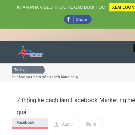
KHÁM PHÁ VIDEO THỰC TẾ CÁC BUỔI HỌC
XEM LUÔN
Share
Tin hot
Close
ách hàng và Chăm sóc khách hàng chuyên nghiệp
Khóa học k
huyết trình online
Khóa học "N
 thứ 4, 7
Khóa học l
7 thống kê cách làm Facebook Marketing hi
Home
quả
Giới thiệu
Facebook
Admin
0
Marketing
Lịch khai giảng