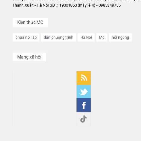
Thanh Xuân - Hà Nội SĐT: 19001860 (máy lẻ 4) - 0985349755
Kiến thức MC
chữa nói lắp
dẫn chương trình
Hà Nội
Mc
nói ngọng
Mạng xã hội