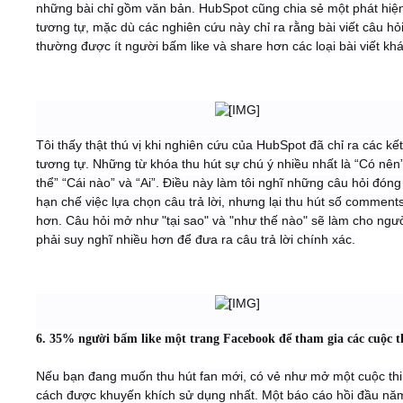
những bài chỉ gồm văn bản. HubSpot cũng chia sẻ một phát hiệ
tương tự, mặc dù các nghiên cứu này chỉ ra rằng bài viết câu hỏ
thường được ít người bấm like và share hơn các loại bài viết khá
Tôi thấy thật thú vị khi nghiên cứu của HubSpot đã chỉ ra các kế
tương tự. Những từ khóa thu hút sự chú ý nhiều nhất là “Có nên
thể” “Cái nào” và “Ai”. Điều này làm tôi nghĩ những câu hỏi đóng
hạn chế việc lựa chọn câu trả lời, nhưng lại thu hút số comment
hơn. Câu hỏi mở như "tại sao" và "như thế nào" sẽ làm cho ngườ
phải suy nghĩ nhiều hơn để đưa ra câu trả lời chính xác.
6. 35% người bấm like một trang Facebook để tham gia các cuộc t
Nếu bạn đang muốn thu hút fan mới, có vẻ như mở một cuộc thi
cách được khuyến khích sử dụng nhất. Một báo cáo hồi đầu nă