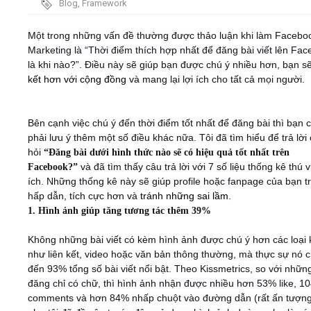
Blog
,
Framework
Video
Một trong những vấn đề thường được thảo luận khi làm Facebo
Marketing là “Thời điểm thích hợp nhất để đăng bài viết lên Fa
là khi nào?”. Điều này sẽ giúp bạn được chú ý nhiều hơn, bạn s
Kiến thức
kết hơn với cộng đồng
và mang lại lợi ích cho tất cả mọi người.
Liên hệ - Đăng ký
Bên cạnh việc chú ý đến thời điểm tốt nhất để đăng bài thì bạn 
phải lưu ý thêm một số điều khác nữa. Tôi đã tìm hiểu để trả lời
hỏi
“Đăng bài dưới hình thức nào sẽ có hiệu quả tốt nhất trên
và đã tìm thấy câu trả lời với 7 số liệu thống kê thú v
Facebook?”
Tìm kiếm
ích. Những thống kê này sẽ giúp profile hoặc fanpage của bạn t
hấp dẫn, tích cực hơn và
tránh những sai lầm
.
1. Hình ảnh giúp tăng tương tác thêm 39%
Không những bài viết có kèm hình ảnh được chú ý hơn các loại
như liên kết, video hoặc văn bản thông thường, mà thực sự nó 
đến 93% tổng số bài viết nổi bật. Theo Kissmetrics, so với nhữn
đăng chỉ có chữ, thì hình ảnh nhận được nhiều hơn 53% like, 1
comments và hơn 84% nhấp chuột vào đường dẫn (rất ấn tượng