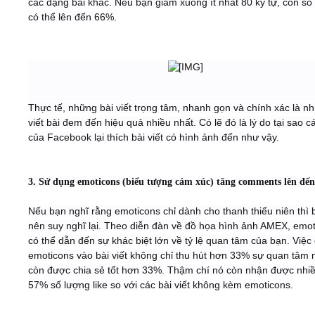
các dạng bài khác. Nếu bạn giảm xuống ít nhất 80 ký tự, con số
có thể lên đến 66%.
Thực tế, những bài viết trọng tâm, nhanh gọn và chính xác là n
viết bài đem đến hiệu quả nhiều nhất. Có lẽ đó là lý do tại sao c
của Facebook lại thích bài viết có hình ảnh đến như vậy.
3. Sử dụng emoticons (biểu tượng cảm xúc) tăng comments lên đế
Nếu bạn nghĩ rằng emoticons chỉ dành cho thanh thiếu niên thì 
nên suy nghĩ lại. Theo diễn đàn về đồ họa hình ảnh AMEX, emo
có thể dẫn đến sự khác biệt lớn về tỷ lệ quan tâm của bạn. Việc
emoticons vào bài viết không chỉ thu hút hơn 33% sự quan tâm
còn được chia sẻ tốt hơn 33%. Thậm chí nó còn nhận được nhi
57% số lượng like so với các bài viết không kèm emoticons.