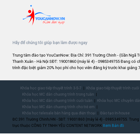
Hãy để chúng tôi giúp bạn làm được ngay
Trung tâm đào tạo YouCanNow: Địa Chỉ: 391 Trường Chinh - (Gần Ngã T
Thanh Xuân - Hà Nội SĐT: 19001860 (máy lẻ 4) - 0985349755 Đang có 
trình đặc biệt giảm 20% học phí cho học viên đăng ký trước khai giảng 7
Khóa học giao tiếp thuyết trình 3-5-7
Khóa giao tiếp thuyết trình cuối
Khóa học MC dẫn chương trình trong tuần
Khóa học MC dẫn chương trình cuối tuần
Khóa học MC chuyên dẫn
Khóa học MC dẫn chương trình cho trẻ em
Khóa học telesale bán hàng qua điện thoại
Đào tạo In-house
ĐC:391 Trường Chinh/HN - SĐT: 19001860 (máy lẻ 4) - 0985349755. Trung
trực thuộc CÔNG TY TNHH YÊU CONTENT NETWORK.
Xem Bản đồ