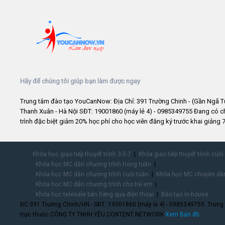
Hãy để chúng tôi giúp bạn làm được ngay
Trung tâm đào tạo YouCanNow: Địa Chỉ: 391 Trường Chinh - (Gần Ngã T
Thanh Xuân - Hà Nội SĐT: 19001860 (máy lẻ 4) - 0985349755 Đang có 
trình đặc biệt giảm 20% học phí cho học viên đăng ký trước khai giảng 7
Khóa học giao tiếp thuyết trình 3-5-7
Khóa giao tiếp thuyết trình cuối
Khóa học MC dẫn chương trình trong tuần
Khóa học MC dẫn chương trình cuối tuần
Khóa học MC chuyên dẫn
Khóa học MC dẫn chương trình cho trẻ em
Khóa học telesale bán hàng qua điện thoại
Đào tạo In-house
ĐC:391 Trường Chinh/HN - SĐT: 19001860 (máy lẻ 4) - 0985349755. Trung
trực thuộc CÔNG TY TNHH YÊU CONTENT NETWORK.
Xem Bản đồ