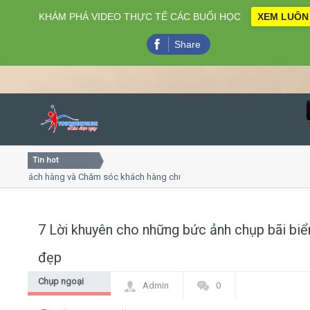
KHÁM PHÁ VIDEO THỰC TẾ CÁC BUỔI HỌC
XEM LUÔN
Share
Tin hot
Close
khách hàng và Chăm sóc khách hàng chuyên nghiệp
Khóa học
 thuyết trình online
Khóa học 
ều thứ 4, 7
Khóa học
7 Lời khuyên cho những bức ảnh chụp bãi biể
Home
đẹp
Giới thiệu
Chụp ngoại
Admin
0
cảnh
Lịch khai giảng