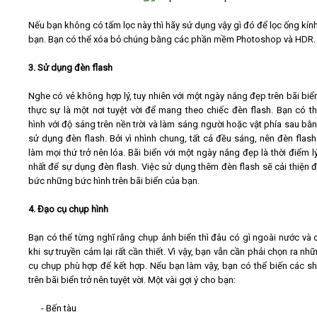
Nếu bạn không có tấm lọc này thì hãy sử dụng vậy gì đó để lọc ống kín
bạn. Bạn có thể xóa bỏ chúng bằng các phần mềm Photoshop và HDR.
3. Sử dụng đèn flash
Nghe có vẻ không hợp lý, tuy nhiên với một ngày nắng đẹp trên bãi biển
thực sự là một nơi tuyệt vời để mang theo chiếc đèn flash. Bạn có t
hình với độ sáng trên nền trời và làm sáng người hoặc vật phía sau bằ
sử dụng đèn flash. Bởi vì nhình chung, tất cả đều sáng, nên đèn flas
làm mọi thứ trở nên lóa. Bãi biển với một ngày nắng đẹp là thời điểm l
nhất để sự dụng đèn flash. Việc sử dụng thêm đèn flash sẽ cải thiện 
bức những bức hình trên bãi biển của bạn.
4. Đạo cụ chụp hình
Bạn có thể từng nghĩ rằng chụp ảnh biển thì đâu có gì ngoài nước và c
khi sự truyền cảm lại rất cần thiết. Vì vậy, bạn vẫn cần phải chọn ra n
cụ chụp phù hợp để kết hợp. Nếu bạn làm vậy, bạn có thể biến các sh
trên bãi biển trở nên tuyệt vời. Một vài gợi ý cho bạn:
- Bến tàu