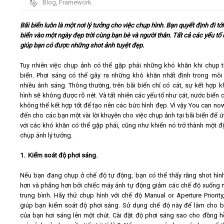
Blog
,
Framework
Video
Bãi biển luôn là một nơi lý tưởng cho việc chụp hình. Bạn quyết định đi tới
biển vào một ngày đẹp trời cùng bạn bè và người thân. Tất cả các yếu tố
giúp bạn có được những shot ảnh tuyệt đẹp.
Kiến thức
Tuy nhiên việc chụp ảnh có thể gặp phải những khó khăn khi chụp t
Liên hệ - Đăng ký
biển. Phơi sáng có thể gây ra những khó khăn nhất định trong môi
nhiều ánh sáng. Thông thường, trên bãi biển chỉ có cát, sự kết hợp k
hình sẽ không được rõ nét. Và tất nhiên các yếu tố như cát, nước biển 
không thể kết hợp tốt để tạo nên các bức hình đẹp. Vì vậy You can n
đến cho các bạn một vài lời khuyên cho việc chụp ảnh tại bãi biển để 
với các khó khăn có thể gặp phải, cũng như khiến nó trở thành một đ
Tìm kiếm
chụp ảnh lý tưởng.
1. Kiểm soát độ phơi sáng.
Nếu bạn đang chụp ở chế độ tự động, bạn có thể thấy rằng shot hình
hơn và phẳng hơn bởi chiếc máy ảnh tự động giảm các chế độ xuống
trung bình. Hãy thử chụp hình với chế độ Manual or Aperture Priority
giúp bạn kiểm soát độ phơi sáng. Sử dụng chế độ này để làm cho 
của bạn hơi sáng lên một chút. Cài đặt độ phơi sáng sao cho đồng h