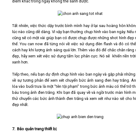
điểm khác trong ngày không thể sánh được.
Tất nhiên, việc thức dậy trước bình mình hay ở lại sau hoàng hôn khô
lúc nào cũng dễ dàng. Vì vậy bạn thường chụp hình vào ban ngày. Nếu 
cũng sẽ có một vài giúp bạn có được chụp được những shot hình đẹp 
thể. You can now đã từng nói về việc sử dụng đèn flash và đó có thể
cách hay khi lượng ánh sáng quá lớn. Thêm vào đó để chắc chắn rằng n
đẹp, hãy xem xét việc sử dụng tấm lọc phân cực. Nó sẽ khiến nền trời
xanh hơn.
Tiếp theo, nếu bạn dự định chụp hình vào ban ngày và gặp phải những
về sự tương phản để xem xét chuyển bức ảnh sang đen hay trắng. Á
lóa vào buổi trưa là một "tên tội phạm" trong bức ảnh màu có thể trở th
báu trong ảnh đen trắng. Khi bạn đã quay về và ngồi trước màn hình má
thử chuyển các bức ảnh thành đen trắng và xem xét như nào sẽ cho h
đẹp nhất.
7. Bảo quản trang thiết bị