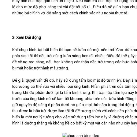
máy ảnh của bạn gần tiến tới tỉ lệ 0. Nếu camera của bạn sử dụng số tha
lệ cho mức độ phơi sáng thì cài đặt tới số +1. Điều đó sẽ giúp bạn ch
những bức hình với độ sáng một cách chính xác như ngoài thực tế.
2. Xem Dải động
Khi chụp hình tại bãi biển thì bạn sẽ luôn có một nền trời. Cho dù kh
phía sau tối thì nền trời cũng luôn sáng hơn rất nhiều. Điều đó thể gây
đề về ngược sáng, nếu bạn không cẩn thận nền trời trong các bức ảnh
bị mất hoặc trở thành màu trắng.
Để giải quyết vấn đề đó, hãy sử dụng tấm lọc mật độ tự nhiên. Đây là 
lọc vuông có thể vừa với nhiều loại ống kính. Phần phía trên của tấm lọc
trong khi đó phần dưới lại là tấm kính trong. Khi bạn lắp tấm lọc này l
trước của ống kính nó sẽ làm tối khoảng phía trên của bức hình đồng t
giữ nguyên độ sáng ở phần dưới. nó giúp mọi thứ nằm trong dải động. 
thu được là bầu trời được làm tối đi để tương thích với cảnh nền phía d
biển là một nơi lý tưởng cho việc sử dụng tấm lọc này vì đường chân tr
hình là đường thẳng và không hề có bất kỳ một vật cản nào như cây ha