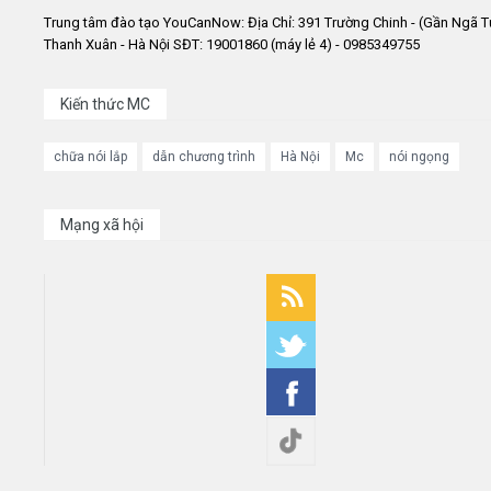
Trung tâm đào tạo YouCanNow: Địa Chỉ: 391 Trường Chinh - (Gần Ngã T
Thanh Xuân - Hà Nội SĐT: 19001860 (máy lẻ 4) - 0985349755
Kiến thức MC
chữa nói lắp
dẫn chương trình
Hà Nội
Mc
nói ngọng
Mạng xã hội