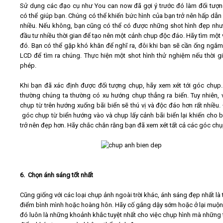
Sử dụng các đạo cụ như You can now đã gợi ý trước đó làm đối tượ
có thể giúp bạn. Chúng có thể khiến bức hình của bạn trở nên hấp dẫn 
nhiều. Nếu không, bạn cũng có thể có được những shot hình đẹp nh
đầu tư nhiều thời gian để tạo nên một cảnh chụp độc đáo. Hãy tìm một 
đó. Bạn có thể gặp khó khăn để nghĩ ra, đôi khi bạn sẽ cần ống ngắm
LCD để tìm ra chúng. Thực hiện một shot hình thử nghiệm nếu thời g
phép.
Khi bạn đã xác định được đối tượng chụp, hãy xem xét tới góc chụp
thường chúng ta thường có xu hướng chụp thẳng ra biển. Tuy nhiên, 
chụp từ trên hướng xuống bãi biển sẽ thú vị và độc đáo hơn rất nhiều. 
góc chụp từ biển hướng vào và chụp lấy cảnh bãi biển lại khiến cho 
trở nên đẹp hơn. Hãy chắc chắn rằng bạn đã xem xét tất cả các góc ch
6. Chọn ánh sáng tốt nhất
Cũng giống với các loại chụp ảnh ngoài trời khác, ánh sáng đẹp nhất là 
điểm bình mình hoặc hoàng hôn. Hãy cố gắng dậy sớm hoặc ở lại muộn,
đó luôn là những khoảnh khắc tuyệt nhất cho việc chụp hình mà những 