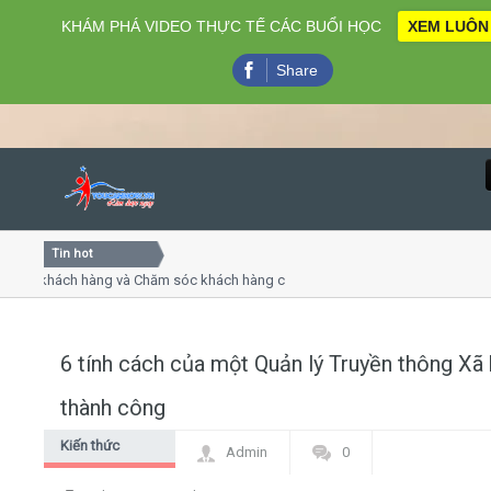
KHÁM PHÁ VIDEO THỰC TẾ CÁC BUỔI HỌC
XEM LUÔN
Share
Tin hot
Close
 khách hàng và Chăm sóc khách hàng chuyên nghiệp
Khóa h
 - thuyết trình online
Khóa họ
hiều thứ 4, 7
Khóa họ
6 tính cách của một Quản lý Truyền thông Xã 
Home
thành công
Giới thiệu
Kiến thức
Admin
0
chung Digital
Lịch khai giảng