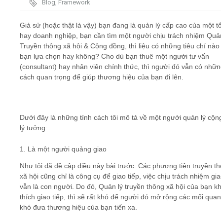
Blog
,
Framework
Marketing - PR
Video
Giả sử (hoặc thật là vậy) bạn đang là quản lý cấp cao của một t
hay doanh nghiệp, bạn cần tìm một người chịu trách nhiệm Quản
Truyền thông xã hội & Cộng đồng, thì liệu có những tiêu chí nào
Kiến thức
bạn lựa chọn hay không? Cho dù bạn thuê một người tư vấn
(consultant) hay nhân viên chính thức, thì người đó vẫn có nhữn
Liên hệ - Đăng ký
cách quan trọng để giúp thương hiệu của bạn đi lên.
Dưới đây là những tính cách tôi mô tả về một ngưới quản lý cộ
Tìm kiếm
lý tưởng:
1. Là một người quảng giao
Như tôi đã đề cập điều này bài trước. Các phương tiện truyền t
xã hội cũng chỉ là công cụ để giao tiếp, việc chịu trách nhiệm gia
vẫn là con người. Do đó, Quản lý truyền thông xã hội của bạn k
thích giao tiếp, thì sẽ rất khó để người đó mở rộng các mối quan
khó đưa thương hiệu của bạn tiến xa.