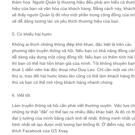
thảm họa. Người Quản lý thương hiệu đểu phải am hiểu cả thư
hiệu của bạn và văn hóa của khách hàng. Bằng cách này, khác
sẽ thấy người Quản lý đó như một phần trong cộng đồng của mì
sẽ dễ dàng tương tác và yêu thích thương hiệu của bạn.
5. Có khiếu hài hước
Không ai thích những thông điệp khô khan, đặc biệt là trên các
phương tiện truyền thông xã hội. Nếu bạn có khả năng đồng cá
dễ dàng xây dựng một cộng đồng tốt. Nếu bạn có thêm tính hài
thì bạn có thể hút hồn khán giả của mình. Tôi không khuyên bạn
thuê 1 diễn viên hài độc thoại như Dưa Leo. Chỉ cần một vài chi t
thú vị, trao đổi hài hước khéo léo cũng có thể làm khách hàng th
thú và bạn có thể mở rộng khách hàng nhanh chóng.
6. Viết tốt
Làm truyền thông xã hội cần phải viết thường xuyên. Việc lựa c
những từ thật “đắt” có thể tạo ra nhiều điều khác biệt. Ai đó có t
đạt ý tưởng của mình bằng cách tinh tế nhất, thông minh nhất 
hỉnh nhất sẽ tạo được một lượng fan khổng lồ. Ở điểm này, tôi r
thích Facebook của GS Xoay.