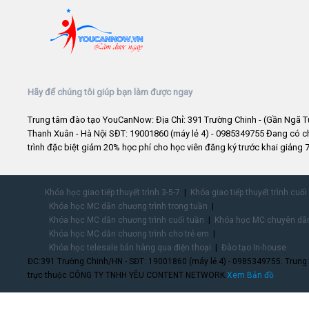
Hãy để chúng tôi giúp bạn làm được ngay
Trung tâm đào tạo YouCanNow: Địa Chỉ: 391 Trường Chinh - (Gần Ngã T
Thanh Xuân - Hà Nội SĐT: 19001860 (máy lẻ 4) - 0985349755 Đang có 
trình đặc biệt giảm 20% học phí cho học viên đăng ký trước khai giảng 7
Khóa học giao tiếp thuyết trình 3-5-7
Khóa giao tiếp thuyết trình cuối
Khóa học MC dẫn chương trình trong tuần
Khóa học MC dẫn chương trình cuối tuần
Khóa học MC chuyên dẫn
Khóa học MC dẫn chương trình cho trẻ em
Khóa học telesale bán hàng qua điện thoại
Đào tạo In-house
ĐC:391 Trường Chinh/HN - SĐT: 19001860 (máy lẻ 4) - 0985349755. Trung
trực thuộc CÔNG TY TNHH YÊU CONTENT NETWORK.
Xem Bản đồ