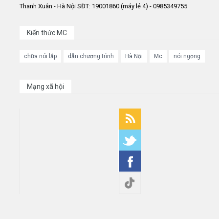
Thanh Xuân - Hà Nội SĐT: 19001860 (máy lẻ 4) - 0985349755
Kiến thức MC
chữa nói lắp
dẫn chương trình
Hà Nội
Mc
nói ngọng
Mạng xã hội