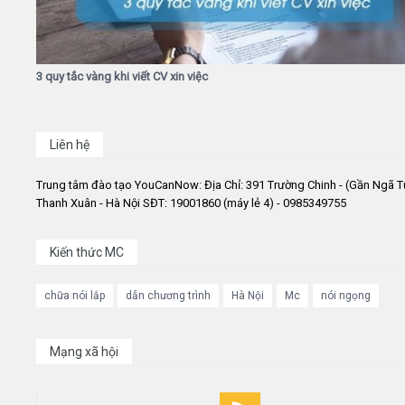
3 quy tắc vàng khi viết CV xin việc
Liên hệ
Trung tâm đào tạo YouCanNow: Địa Chỉ: 391 Trường Chinh - (Gần Ngã T
Thanh Xuân - Hà Nội SĐT: 19001860 (máy lẻ 4) - 0985349755
Kiến thức MC
chữa nói lắp
dẫn chương trình
Hà Nội
Mc
nói ngọng
Mạng xã hội