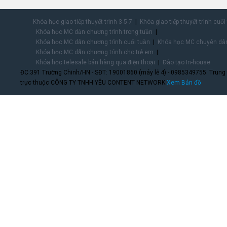
Khóa học giao tiếp thuyết trình 3-5-7
Khóa giao tiếp thuyết trình cuối
Khóa học MC dẫn chương trình trong tuần
Khóa học MC dẫn chương trình cuối tuần
Khóa học MC chuyên dẫn
Khóa học MC dẫn chương trình cho trẻ em
Khóa học telesale bán hàng qua điện thoại
Đào tạo In-house
ĐC:391 Trường Chinh/HN - SĐT: 19001860 (máy lẻ 4) - 0985349755. Trung
trực thuộc CÔNG TY TNHH YÊU CONTENT NETWORK.
Xem Bản đồ