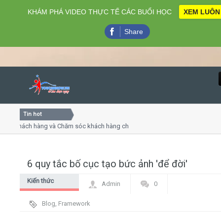
KHÁM PHÁ VIDEO THỰC TẾ CÁC BUỔI HỌC
XEM LUÔN
Share
Tin hot
Close
khách hàng và Chăm sóc khách hàng chuyên nghiệp
Khóa học
- thuyết trình online
Khóa học 
iều thứ 4, 7
Khóa học
6 quy tắc bố cục tạo bức ảnh 'để đời'
Home
Kiến thức
Admin
0
Giới thiệu
chung
Blog
,
Framework
Lịch khai giảng