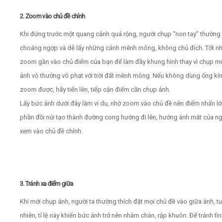
2. Zoom vào chủ đề chính
Khi đứng trước một quang cảnh quá rộng, người chụp “non tay” thường 
choáng ngợp và dễ lấy những cảnh mênh mông, không chủ đích. Tốt nh
zoom gần vào chủ điểm của bạn để làm đầy khung hình thay vì chụp m
ảnh vô thưởng vô phạt với trời đất mênh mông. Nếu không dùng ống kí
zoom được, hãy tiến lên, tiếp cận điểm cần chụp ảnh.
Lấy bức ảnh dưới đây làm ví dụ, nhờ zoom vào chủ đề nên điểm nhấn lớ
phần đồi núi tạo thành đường cong hướng đi lên, hướng ánh mắt của n
xem vào chủ đề chính.
3. Tránh xa điểm giữa
Khi mới chụp ảnh, người ta thường thích đặt mọi chủ đề vào giữa ảnh, t
nhiên, tỉ lệ này khiến bức ảnh trở nên nhàm chán, rập khuôn. Để tránh tì