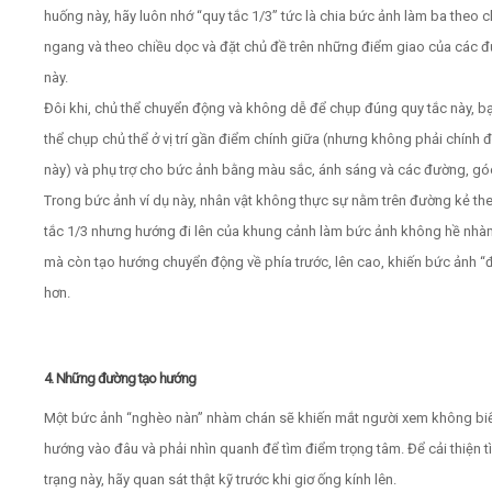
huống này, hãy luôn nhớ “quy tắc 1/3” tức là chia bức ảnh làm ba theo c
ngang và theo chiều dọc và đặt chủ đề trên những điểm giao của các 
này.
Đôi khi, chủ thể chuyển động và không dễ để chụp đúng quy tắc này, b
thể chụp chủ thể ở vị trí gần điểm chính giữa (nhưng không phải chính 
này) và phụ trợ cho bức ảnh bằng màu sắc, ánh sáng và các đường, gó
Trong bức ảnh ví dụ này, nhân vật không thực sự nằm trên đường kẻ th
tắc 1/3 nhưng hướng đi lên của khung cảnh làm bức ảnh không hề nhà
mà còn tạo hướng chuyển động về phía trước, lên cao, khiến bức ảnh “
hơn.
4. Những đường tạo hướng
Một bức ảnh “nghèo nàn” nhàm chán sẽ khiến mắt người xem không biế
hướng vào đâu và phải nhìn quanh để tìm điểm trọng tâm. Để cải thiện t
trạng này, hãy quan sát thật kỹ trước khi giơ ống kính lên.