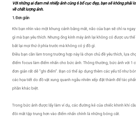
Với những ai đam mê nhiếp ảnh cùng 6 bố cục đẹp, bạn sẽ không phải lo
về chất lượng ảnh.
Video
1. Đơn giản
Khi bạn nhìn vào một khung cảnh bằng mắt, não của bạn sẽ chỉ ra nga
Kiến thức
gì mà bạn yêu thích. Nhưng ống kính máy ảnh lại không có được ưu thế 
Liên hệ - Đăng ký
bắt lại mọi thứ ở phía trước mà không có ý đồ gì.
Điều bạn cần làm trong trường hợp này là chọn chủ đề yêu thích, lựa ch
điểm focus làm điểm nhấn cho bức ảnh. Thông thường, bức ảnh với 1 
đơn giản rất dễ “ghi điểm”. Bạn có thể áp dụng thêm các yếu tố như bón
Tìm kiếm
các họa tiết do đồ vật xung quanh ngẫu nhiên xếp đặt thành để tác ph
phần khác biệt.
Trong bức ảnh được lấy làm ví dụ, các đường kẻ của chiếc khinh khí cầ
đôi mắt tập trung hơn vào điểm nhấn chính là những bóng cắt.