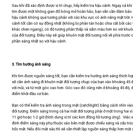
Sau khi đã xác định được vị trí chụp, hãy kiểm tra hậu cảnh. Ngay cả kh
tìm được một không gian đổ bóng mở hoàn hảo, bạn vẫn cần đảm bảo
hậu cảnh không quá tương phản với các khu vực có ánh nắng mặt trời. 
cảnh tốt cần có sự đồng nhất (không bị phân tán hoặc chia cắt bởi các 
khác chen ngang), có độ tương phản thấp và sẫm màu hơn so với khuô
của đối tượng. Điều này sẽ giúp khuôn mặt đối tượng nổi về phía trước 
phần sáng nhất so với hậu cảnh.
3. Tìm hướng ánh sáng
Khi tìm được nguồn sáng tốt, bạn cần kiểm tra hướng ánh sáng thích hợ
sẽ cần ánh sáng đi khuôn mặt đối tượng chụp của bạn vào khoảng 45 
với mũi, và từ một góc cao hơn. Góc cao đó cũng nên ở khoảng 45 độ, đ
điểm khởi đầu cơ bản.
Bạn có thể kiểm tra ánh sáng trong mắt (catchlight) bằng cách nhìn và
đối tượng. Điểm sáng trong cả hai mắt đối tượng phải ở một trong hai vị t
11 giờ hoặc 1-2 giờ (hình dung vị trí các kim đồng hồ tương ứng). Việc 
định điểm sáng này phụ thuộc vào bên mặt được chiếu sáng và cấu trú
hốc mắt. Nếu đôi mắt sâu thì sẽ cần thiết lập nguồn sáng thấp hơn một 