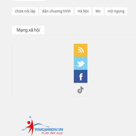
chữa nói lắp
dẫn chương trình
Hà Nội
Mc
nói ngọng
Mạng xã hội