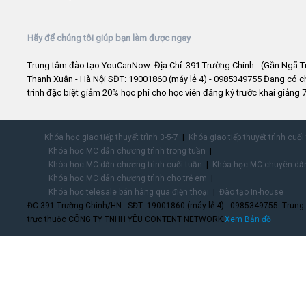
Hãy để chúng tôi giúp bạn làm được ngay
Trung tâm đào tạo YouCanNow: Địa Chỉ: 391 Trường Chinh - (Gần Ngã T
Thanh Xuân - Hà Nội SĐT: 19001860 (máy lẻ 4) - 0985349755 Đang có 
trình đặc biệt giảm 20% học phí cho học viên đăng ký trước khai giảng 7
Khóa học giao tiếp thuyết trình 3-5-7
Khóa giao tiếp thuyết trình cuối
Khóa học MC dẫn chương trình trong tuần
Khóa học MC dẫn chương trình cuối tuần
Khóa học MC chuyên dẫn
Khóa học MC dẫn chương trình cho trẻ em
Khóa học telesale bán hàng qua điện thoại
Đào tạo In-house
ĐC:391 Trường Chinh/HN - SĐT: 19001860 (máy lẻ 4) - 0985349755. Trung
trực thuộc CÔNG TY TNHH YÊU CONTENT NETWORK.
Xem Bản đồ