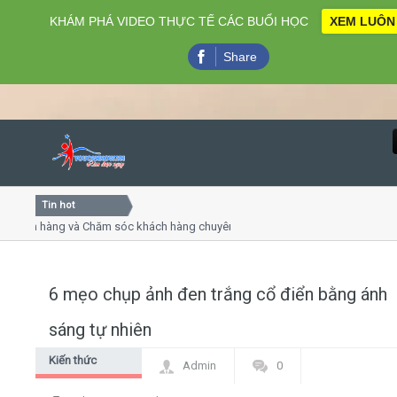
KHÁM PHÁ VIDEO THỰC TẾ CÁC BUỔI HỌC
XEM LUÔN
Share
Tin hot
Close
ch hàng và Chăm sóc khách hàng chuyên nghiệp
Khóa học kỹ
uyết trình online
Khóa học "Ng
thứ 4, 7
Khóa học làm
6 mẹo chụp ảnh đen trắng cổ điển bằng ánh
Home
sáng tự nhiên
Giới thiệu
Kiến thức
Admin
0
chung
Lịch khai giảng