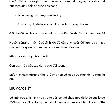
Hãy "xử lý" ánh sáng tự nhiên như với ánh sáng studio, nghĩa là không 
qua việc điều chỉnh nguồn ánh sáng.
Tìm ánh ánh sáng mềm mại chất lượng.
Tìm nơi có bóng đổ để tạo ra hình khối và tâm trạng cho ảnh.
Đặt chủ đề của bạn sao cho ánh sáng chiếu lên khuôn mặt theo góc 45
Nguồn sáng tự nhiên là cố định, do đó cần di chuyển đối tượng và máy 
của bạn để giảm độ cao của ánh sáng trong đôi mắt.
Kiểm tra catchlight trong mắt.
Đơn giản hóa việc tạo dáng cho đối tượng.
Biểu hiện cảm xúc nhẹ nhàng là phù hợp với các bức chân dung chụp ki
điển.
LƯU Ý ĐẶC BIỆT
Với mỗi bức ảnh minh hoạ trong bài, có thể chụp góc độ khác của khu
(2/3 mặt và cơ thể) bằng cách di chuyển vị trí camera. Mặc dù các tư th