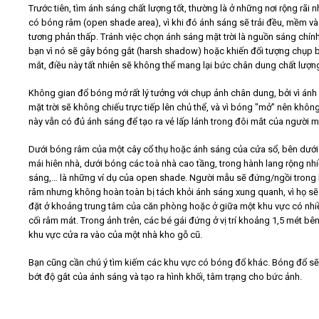
Trước tiên, tìm ánh sáng chất lượng tốt, thường là ở những nơi rộng rãi 
có bóng râm (open shade area), vì khi đó ánh sáng sẽ trải đều, mềm và
tương phản thấp. Tránh việc chọn ánh sáng mặt trời là nguồn sáng chín
bạn vì nó sẽ gây bóng gắt (harsh shadow) hoặc khiến đối tượng chụp 
mắt, điều này tất nhiên sẽ không thể mang lại bức chân dung chất lượn
Không gian đổ bóng mở rất lý tưởng với chụp ảnh chân dung, bởi vì ánh
mặt trời sẽ không chiếu trực tiếp lên chủ thể, và vì bóng "mở" nên khôn
này vẫn có đủ ánh sáng để tạo ra vẻ lấp lánh trong đôi mắt của người m
Dưới bóng râm của một cây cổ thụ hoặc ánh sáng của cửa sổ, bên dưới
mái hiên nhà, dưới bóng các toà nhà cao tầng, trong hành lang rộng nh
sáng,… là những ví dụ của open shade. Người mẫu sẽ đứng/ngồi trong
râm nhưng không hoàn toàn bị tách khỏi ánh sáng xung quanh, vì họ s
đặt ở khoảng trung tâm của căn phòng hoặc ở giữa một khu vực có nhi
cối râm mát. Trong ảnh trên, các bé gái đứng ở vị trí khoảng 1,5 mét bê
khu vực cửa ra vào của một nhà kho gỗ cũ.
Bạn cũng cần chú ý tìm kiếm các khu vực có bóng đổ khác. Bóng đổ s
bớt độ gắt của ánh sáng và tạo ra hình khối, tâm trạng cho bức ảnh.