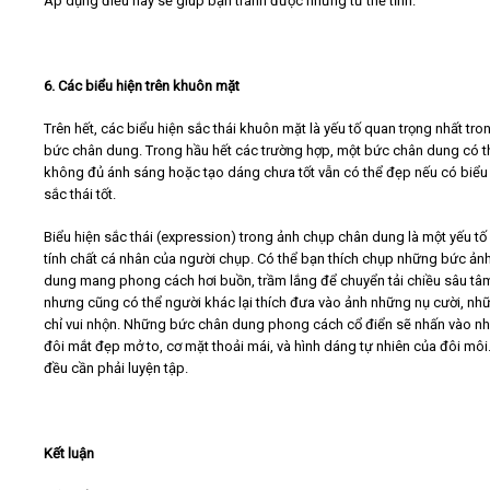
Áp dụng điều này sẽ giúp bạn tránh được những tư thế tĩnh.
6. Các biểu hiện trên khuôn mặt
Trên hết, các biểu hiện sắc thái khuôn mặt là yếu tố quan trọng nhất tro
bức chân dung. Trong hầu hết các trường hợp, một bức chân dung có t
không đủ ánh sáng hoặc tạo dáng chưa tốt vẫn có thể đẹp nếu có biểu
sắc thái tốt.
Biểu hiện sắc thái (expression) trong ảnh chụp chân dung là một yếu t
tính chất cá nhân của người chụp. Có thể bạn thích chụp những bức ản
dung mang phong cách hơi buồn, trầm lắng để chuyển tải chiều sâu tâ
nhưng cũng có thể người khác lại thích đưa vào ảnh những nụ cười, nh
chỉ vui nhộn. Những bức chân dung phong cách cổ điển sẽ nhấn vào n
đôi mắt đẹp mở to, cơ mặt thoải mái, và hình dáng tự nhiên của đôi môi.
đều cần phải luyện tập.
Kết luận