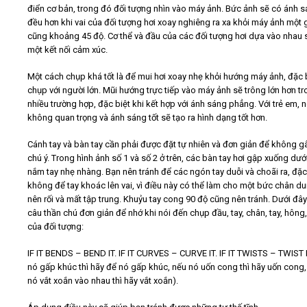
điển cơ bản, trong đó đối tượng nhìn vào máy ảnh. Bức ảnh sẽ có ánh sá
đều hơn khi vai của đối tượng hơi xoay nghiêng ra xa khỏi máy ảnh một
cũng khoảng 45 độ. Cơ thể và đầu của các đối tượng hơi dựa vào nhau 
một kết nối cảm xúc.
Một cách chụp khá tốt là để mui hơi xoay nhẹ khỏi hướng máy ảnh, đặc b
chụp với người lớn. Mũi hướng trực tiếp vào máy ảnh sẽ trông lớn hơn t
nhiều trường hợp, đặc biệt khi kết hợp với ánh sáng phẳng. Với trẻ em, 
không quan trọng và ánh sáng tốt sẽ tạo ra hình dạng tốt hơn.
Cánh tay và bàn tay cần phải được đặt tự nhiên và đơn giản để không g
chú ý. Trong hình ảnh số 1 và số 2 ở trên, các bàn tay hơi gập xuống dướ
nắm tay nhẹ nhàng. Bạn nên tránh để các ngón tay duỗi và choãi ra, đặc 
không để tay khoác lên vai, vì điều này có thể làm cho một bức chân du
nên rối và mất tập trung. Khuỷu tay cong 90 độ cũng nên tránh. Dưới đây
câu thần chú đơn giản để nhớ khi nói đến chụp đầu, tay, chân, tay, hông,
của đối tượng:
IF IT BENDS – BEND IT. IF IT CURVES – CURVE IT. IF IT TWISTS – TWIST 
nó gấp khúc thì hãy để nó gấp khúc, nếu nó uốn cong thì hãy uốn cong,
nó vắt xoắn vào nhau thì hãy vắt xoắn).