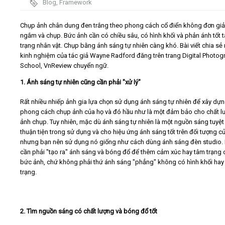
Blog
,
Framework
Video
Chụp ảnh chân dung đen trắng theo phong cách cổ điển không đơn giản
ngắm và chụp. Bức ảnh cần có chiều sâu, có hình khối và phản ánh tốt 
trạng nhân vật. Chụp bằng ánh sáng tự nhiên càng khó. Bài viết chia sẻ
Kiến thức
kinh nghiệm của tác giả Wayne Radford đăng trên trang Digital Photog
School, VnReview chuyển ngữ.
Liên hệ - Đăng ký
1. Ánh sáng tự nhiên cũng cần phải "xử lý"
Rất nhiều nhiếp ảnh gia lựa chọn sử dụng ánh sáng tự nhiên để xây dự
phong cách chụp ảnh của họ và đó hầu như là một đảm bảo cho chất l
ảnh chụp. Tuy nhiên, mặc dù ánh sáng tự nhiên là một nguồn sáng tuyệt 
Tìm kiếm
thuận tiện trong sử dụng và cho hiệu ứng ánh sáng tốt trên đối tượng c
nhưng bạn nên sử dụng nó giống như cách dùng ánh sáng đèn studio.
cần phải "tạo ra" ánh sáng và bóng đổ để thêm cảm xúc hay tâm trạng 
bức ảnh, chứ không phải thứ ánh sáng "phẳng" không có hình khối hay
trạng.
2. Tìm nguồn sáng có chất lượng và bóng đổ tốt