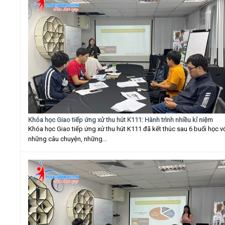
Khóa học Giao tiếp ứng xử thu hút K111: Hành trình nhiều kỉ niệm
Khóa học Giao tiếp ứng xử thu hút K111 đã kết thúc sau 6 buổi học v
những câu chuyện, những...