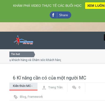
KHÁM PHÁ VIDEO THỰC TẾ CÁC BUỔI HỌC
XEM LUÔN
Share
Tin hot
Close
ụ khách hàng và Chăm sóc khách hàng chuyên nghiệp
Khóa h
p - thuyết trình online
Khóa h
chiều thứ 4, 7
Khóa h
6 Kĩ năng cần có của một người MC
Home
Kiên thức MC -
Trang Trần
0
Giới thiệu
dẫn chương
Blog
,
Framework
trình
Lịch khai giảng