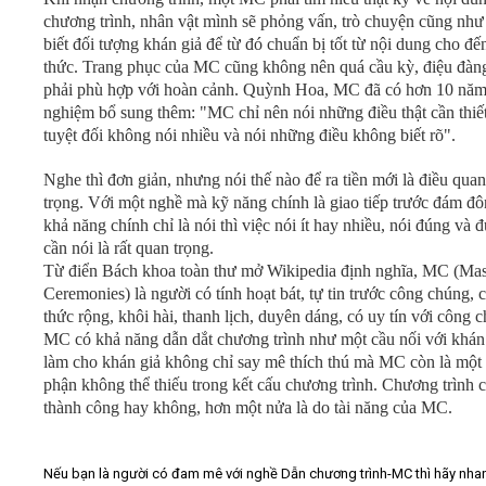
chương trình, nhân vật mình sẽ phỏng vấn, trò chuyện cũng như
biết đối tượng khán giả để từ đó chuẩn bị tốt từ nội dung cho đế
thức. Trang phục của MC cũng không nên quá cầu kỳ, điệu đàn
phải phù hợp với hoàn cảnh. Quỳnh Hoa, MC đã có hơn 10 năm
nghiệm bổ sung thêm: "MC chỉ nên nói những điều thật cần thiết
tuyệt đối không nói nhiều và nói những điều không biết rõ".
Nghe thì đơn giản, nhưng nói thế nào để ra tiền mới là điều quan
trọng. Với một nghề mà kỹ năng chính là giao tiếp trước đám đô
khả năng chính chỉ là nói thì việc nói ít hay nhiều, nói đúng và đ
cần nói là rất quan trọng.
Từ điển Bách khoa toàn thư mở Wikipedia định nghĩa, MC (Mas
Ceremonies) là người có tính hoạt bát, tự tin trước công chúng, 
thức rộng, khôi hài, thanh lịch, duyên dáng, có uy tín với công 
MC có khả năng dẫn dắt chương trình như một cầu nối với khán 
làm cho khán giả không chỉ say mê thích thú mà MC còn là một
phận không thể thiếu trong kết cấu chương trình. Chương trình 
thành công hay không, hơn một nửa là do tài năng của MC.
Nếu bạn là người có đam mê với nghề Dẫn chương trình-MC thì hãy nhan