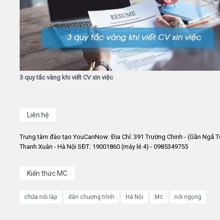
3 quy tắc vàng khi viết CV xin việc
Liên hệ
Trung tâm đào tạo YouCanNow: Địa Chỉ: 391 Trường Chinh - (Gần Ngã T
Thanh Xuân - Hà Nội SĐT: 19001860 (máy lẻ 4) - 0985349755
Kiến thức MC
chữa nói lắp
dẫn chương trình
Hà Nội
Mc
nói ngọng