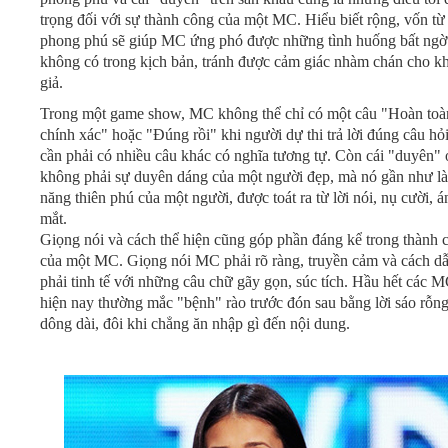
trọng đối với sự thành công của một MC. Hiểu biết rộng, vốn từ
phong phú sẽ giúp MC ứng phó được những tình huống bất ngờ
không có trong kịch bản, tránh được cảm giác nhàm chán cho k
giả.
Trong một game show, MC không thể chỉ có một câu "Hoàn toà
chính xác" hoặc "Đúng rồi" khi người dự thi trả lời đúng câu hỏ
cần phải có nhiều câu khác có nghĩa tương tự. Còn cái "duyên" 
không phải sự duyên dáng của một người đẹp, mà nó gần như là
năng thiên phú của một người, được toát ra từ lời nói, nụ cười, á
mắt.
Giọng nói và cách thể hiện cũng góp phần đáng kể trong thành 
của một MC. Giọng nói MC phải rõ ràng, truyền cảm và cách dẫ
phải tinh tế với những câu chữ gãy gọn, súc tích. Hầu hết các M
hiện nay thường mắc "bệnh" rào trước đón sau bằng lời sáo rỗng
dông dài, đôi khi chẳng ăn nhập gì đến nội dung.