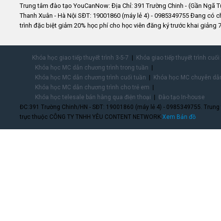
Trung tâm đào tạo YouCanNow: Địa Chỉ: 391 Trường Chinh - (Gần Ngã T
Thanh Xuân - Hà Nội SĐT: 19001860 (máy lẻ 4) - 0985349755 Đang có 
trình đặc biệt giảm 20% học phí cho học viên đăng ký trước khai giảng 7
Khóa học giao tiếp thuyết trình 3-5-7
Khóa giao tiếp thuyết trình cuối
Khóa học MC dẫn chương trình trong tuần
Khóa học MC dẫn chương trình cuối tuần
Khóa học MC chuyên dẫn
Khóa học MC dẫn chương trình cho trẻ em
Khóa học telesale bán hàng qua điện thoại
Đào tạo In-house
ĐC:391 Trường Chinh/HN - SĐT: 19001860 (máy lẻ 4) - 0985349755. Trung
trực thuộc CÔNG TY TNHH YÊU CONTENT NETWORK.
Xem Bản đồ